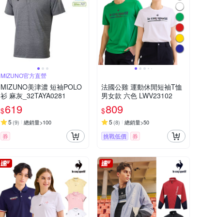
MIZUNO官方直營
MIZUNO美津濃 短袖POLO
法國公雞 運動休閒短袖T恤
衫 麻灰_32TAYA0281
男女款 六色 LWV23102
619
809
$
$
5
5
(
9
)
總銷量>100
(
8
)
總銷量>50
券
挑戰低價
券