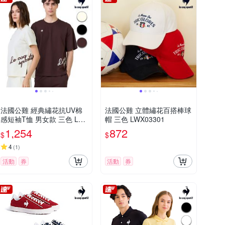
法國公雞 經典繡花抗UV棉
法國公雞 立體繡花百搭棒球
感短袖T恤 男女款 三色 LW
帽 三色 LWX03301
X23001
1,254
872
$
$
4
(
1
)
活動
券
活動
券