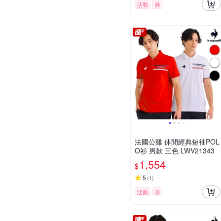
活動
券
法國公雞 休閒經典短袖POL
O衫 男款 三色 LWV21343
1,554
$
5
(
1
)
活動
券