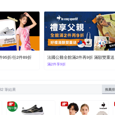
The North Face
Timberland
UNDER ARMOUR
Vecchio
長袖POLO衫
夾克
休閒拖鞋
背心式外套
裙子
海夫健康生活館
荷生活
遊遍天下
運動內衣
踝襪 / 隱形襪
厚底涼鞋
長襪
件95折/任2件89折
法國公雞全館滿2件再9折 滿額雙重送
滿2件享9折
82 筆結果
推薦排