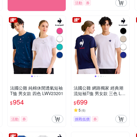
活動
券
法國公雞 純棉休閒透氣短袖
法國公雞 網路獨家 經典潮
T恤 男女款 四色 LWV23201
流短袖T恤 男女款 三色 LW
V23902
954
699
$
$
5
(
6
)
活動
券
挑戰低價
券