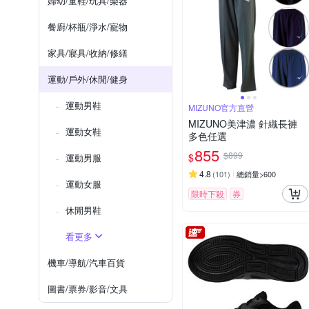
婦幼/童鞋/玩具/樂器
餐廚/杯瓶/淨水/寵物
家具/寢具/收納/修繕
運動/戶外/休閒/健身
運動男鞋
MIZUNO官方直營
MIZUNO美津濃 針織長褲
運動女鞋
多色任選
855
$899
$
運動男服
4.8
(
101
)
總銷量>600
運動女服
限時下殺
券
休閒男鞋
看更多
機車/導航/汽車百貨
圖書/票券/影音/文具