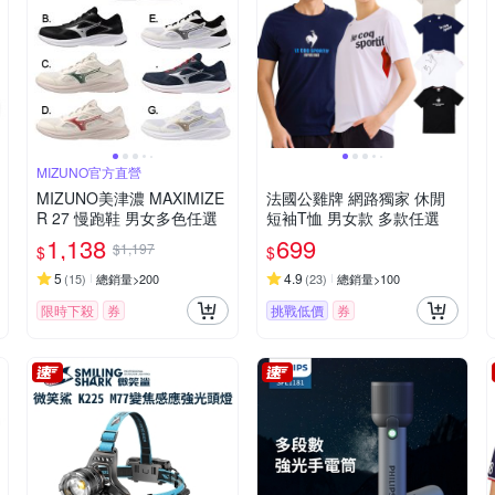
MIZUNO官方直營
MIZUNO美津濃 MAXIMIZE
法國公雞牌 網路獨家 休閒
R 27 慢跑鞋 男女多色任選
短袖T恤 男女款 多款任選
1,138
699
$1,197
$
$
5
4.9
(
15
)
總銷量>200
(
23
)
總銷量>100
限時下殺
券
挑戰低價
券