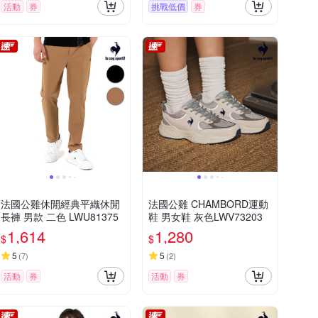
活動
券
挑戰低價
券
法國公雞休閒經典平織休閒
法國公雞 CHAMBORD運動
長褲 男款 二色 LWU81375
鞋 男女鞋 灰色LWV73203
1,614
1,280
$
$
5
5
(
7
)
(
2
)
活動
券
活動
券