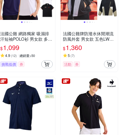
法國公雞 網路獨家 吸濕排
法國公雞牌防潑水休閒潮流
汗短袖POLO衫 男女款 多款
防風外套 男女款 五色LWQ6
任選
1264&62264
1,099
1,360
$
$
4.9
5
(
12
)
總銷量>50
(
7
)
挑戰低價
券
活動
券