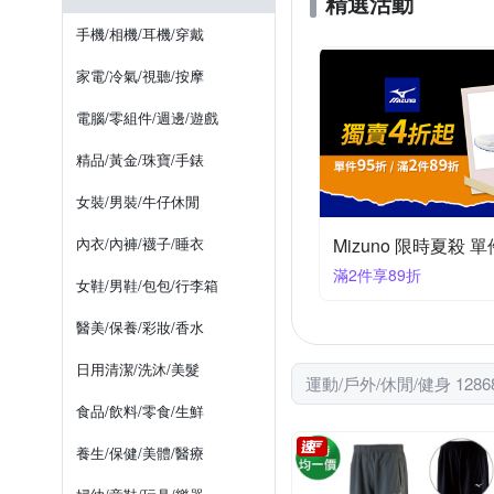
精選活動
Snow Peak
TEVA
多件式泳衣
休閒鞋/ 帆布鞋
手機/相機/耳機/穿戴
鞋全家福
其他品牌
夾腳拖鞋
長袖襯衫
家電/冷氣/視聽/按摩
電腦/零組件/週邊/遊戲
精品/黃金/珠寶/手錶
女裝/男裝/牛仔休閒
內衣/內褲/襪子/睡衣
Mizuno 限時夏殺 單
滿2件享89折
女鞋/男鞋/包包/行李箱
醫美/保養/彩妝/香水
日用清潔/洗沐/美髮
運動/戶外/休閒/健身 1286
食品/飲料/零食/生鮮
養生/保健/美體/醫療