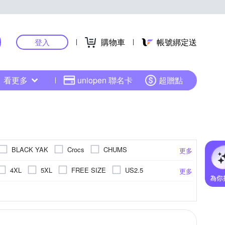
購物車
帳號綁定送
登入
看更多
uniopen 聯名卡
超贈點
BLACK YAK
Crocs
CHUMS
更多
Gregory
Icebreaker
Injinji
4XL
5XL
FREE SIZE
US2.5
更多
MIZUNO 美津濃
Mammut 長毛象
.5
US8
US8.5
US9
US9.5
面
短袖POLO衫
蕾絲 / 網布
外套
超纖
棒球帽 / 鴨舌帽
丹寧 / 帆布
.5cm
14cm
14.5cm
15cm
更多
更多
更多
CAA
NEW BALANCE
NEW ERA
US14.5
US15
EU30
EU31
羽絨外套
二件式泳衣
健走鞋
毛帽
cm
20cm
20.5cm
21cm
SUCCESS 成功
SmartWool
Sunrise
漁夫帽
26cm以上
訓練鞋
排球鞋
cm