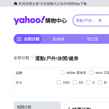
首頁
拍賣
企業/大宗採購入口
合作招商
App下載
Yahoo購物中心
運動/戶外/
休閒/健身
全部分類
點換券
登記送
運動/戶外/休閒/健身
adidas 愛迪達
asics 
品牌
Columbia 哥倫比亞
CO
XXS
XS
S
M
尺寸
品牌名稱
Jack wolfskin 飛狼
KAN
US3
US3.5
US4
休閒鞋
依吊牌標示
依吊牌標示
女
男
10cm以下
短袖T恤
男童
網布
布面
慢跑
女
牛
網
10cm
10.
款式
顏色
尺寸(腳長)
鞋面材質
內裡材質
適用性別
Mollifix 瑪
MERRELL
US10
US10.5
US11
中筒襪
帽T
連帽外套
15.5cm
PVC
16cm
16.5c
PUMA
Palladium
相關分類
EU32
EU32.5
EU33
水陸兩用鞋
依吊牌顯示為
21.5cm
22cm
22.5c