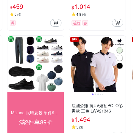
459
1,014
$
$
5
4.8
(
9
)
(
4
)
券
活動
券
法國公雞 抗UV短袖POLO衫
男款 三色 LWV21346
Mizuno 限時夏殺 單件95折/任2件89折
1,494
$
滿2件享89折
5
(
3
)