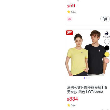
59
$
5
(
4
)
券
法國公雞休閒基礎短袖T恤
男女款 四色 LWT23803
834
$
5
(
4
)