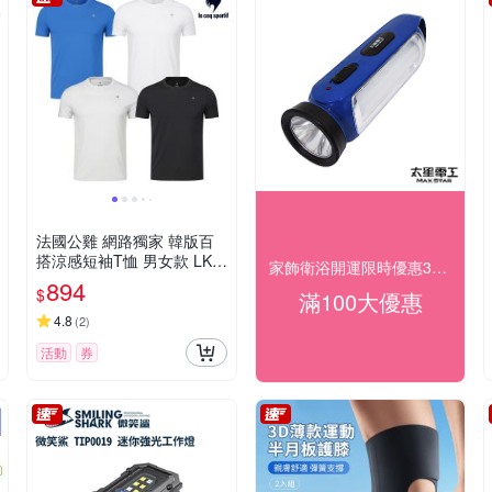
法國公雞 網路獨家 韓版百
搭涼感短袖T恤 男女款 LKX
家飾衛浴開運限時優惠3折起
23501
894
$
滿100大優惠
4.8
(
2
)
活動
券