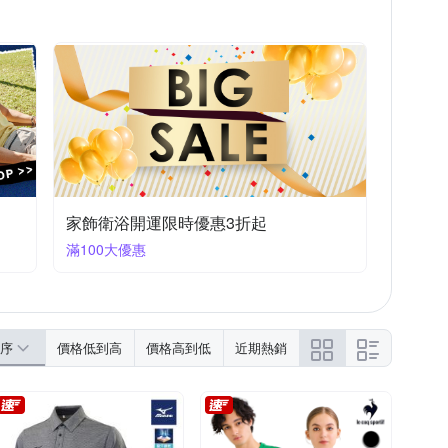
Wildland 荒野
Wilson
Z-POLS
防曬外套
休閒涼鞋
壓力褲/緊身褲
家飾衛浴開運限時優惠3折起
滿100大優惠
序
價格低到高
價格高到低
近期熱銷