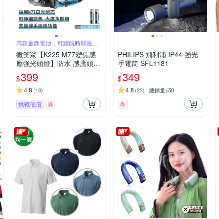
高容量鋰電池，可續航時間最長
可達12小時
微笑鯊【K225 M77變焦感
PHILIPS 飛利浦 IP44 強光
應強光頭燈】防水 感應頭燈
手電筒 SFL1181
釣魚頭燈 頭戴式頭燈 夜釣
399
349
$
$
燈 工作燈 露營 登山 戶外照
明 多功能照明_急速配
4.8
4.8
(
18
)
(
23
)
總銷量>50
挑戰低價
券
券