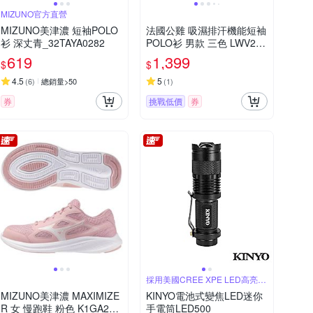
MIZUNO官方直營
MIZUNO美津濃 短袖POLO
法國公雞 吸濕排汗機能短袖
衫 深丈青_32TAYA0282
POLO衫 男款 三色 LWV213
49
619
1,399
$
$
4.5
5
(
6
)
總銷量>50
(
1
)
券
挑戰低價
券
採用美國CREE XPE LED高亮度
燈
MIZUNO美津濃 MAXIMIZE
KINYO電池式變焦LED迷你
R 女 慢跑鞋 粉色 K1GA250
手電筒LED500