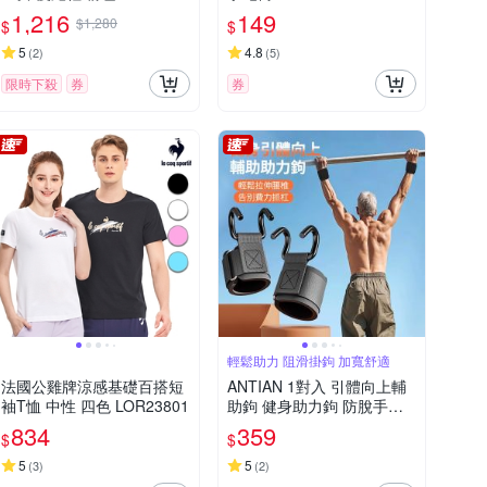
123
1,216
149
$1,280
$
$
5
4.8
(
2
)
(
5
)
限時下殺
券
券
輕鬆助力 阻滑掛鉤 加寬舒適
法國公雞牌涼感基礎百搭短
ANTIAN 1對入 引體向上輔
袖T恤 中性 四色 LOR23801
助鉤 健身助力鉤 防脫手吊
單槓助力鉤 單槓護腕勾 硬
834
359
$
$
舉輔助器
5
5
(
3
)
(
2
)