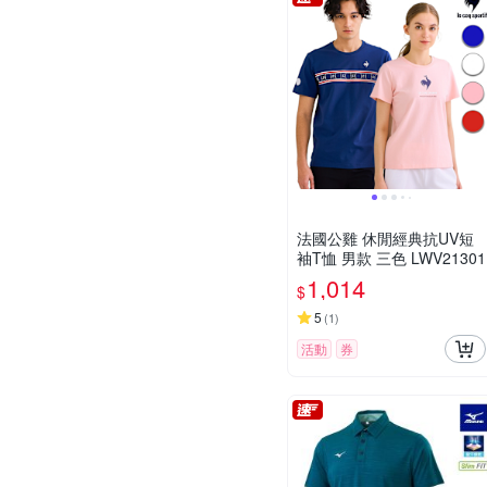
法國公雞 休閒經典抗UV短
袖T恤 男款 三色 LWV21301
1,014
$
5
(
1
)
活動
券