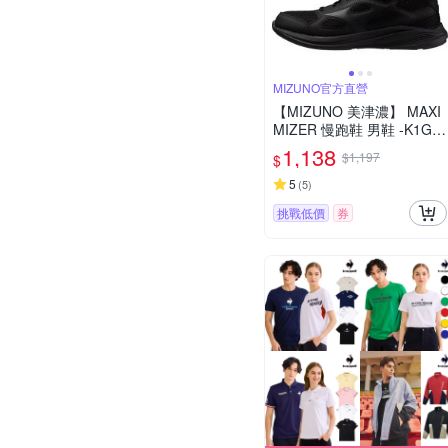
MIZUNO官方直營
【MIZUNO 美津濃】 MAXI
MIZER 慢跑鞋 男鞋 -K1GA
250209
1,138
$1,197
$
5
(
5
)
挑戰低價
券