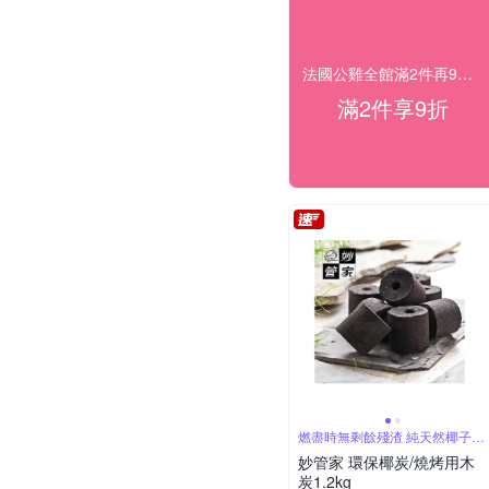
法國公雞全館滿2件再9折 滿額雙重送
滿2件享9折
燃盡時無剩餘殘渣 純天然椰子殼
碳化完成
妙管家 環保椰炭/燒烤用木
炭1.2kg