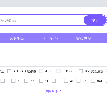
搜尋
必逛好店
刷卡/超取
會員專享
亞瑟士
ATUNAS 歐都納
Biki 比基尼妮
ADISI
BROOKS
Fjallraven 北極狐
NVERSE
DESCENTE
ecco
FILA
L
XL
XXL
2L
3L
4L
2XL
3XL
LE COQ SPORTIF 公雞
GOL
KAPPA
LA NEW
Lynx
US4.5
US5
US5.5
US6
US6.5
US7
US7
鞋
童
皮
布
人造皮革
超纖
長袖T恤
人造皮革
聚脂纖維
長褲
豚皮
短褲
針織布
牛皮
運動鞋
麂皮
橡膠
籃球鞋
橡膠
無內裡
配件
布
5cm
11cm
11.5cm
12cm
12.5cm
13cm
13
展開全部
莉菲絲
MOM
NIKE
Native
Naturehike
NBA
N
US11.5
US12
US12.5
US13
US13.5
US14
防風外套
懶人鞋/便鞋
登山鞋
背心
涼鞋
m
17cm
17.5cm
18cm
18.5cm
19cm
19.5
RINKA 梨卡
PLAYBOY
QWQ
Reebok
SKECHERS
EU33.5
EU34
EU34.5
EU35
主
短襪
連身式
拖鞋
無袖T恤(背心)
厚底拖鞋
m
23cm
23.5cm
24cm
24.5cm
25cm
25.5