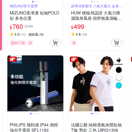
MIZUNO官方直營
超導冰瓷製冷 八核大風力 全身環
繞送風
MIZUNO美津濃 短袖POLO
HUW 標檢局認證 大風力降
衫 多色任選
溫隨身風扇 掛脖無葉渦輪懶
人風扇 戶外露營靜音便攜迷
760
499
$799
$
$
你風扇（可上飛機）
4.9
4.8
(
11
)
總銷量>50
(
13
)
限時下殺
券
券
PHILIPS 飛利浦 IP44 側燈
法國公雞 純棉透氣休閒短袖
強光手電筒 SFL1183
T恤 男款 三色 LWV21306