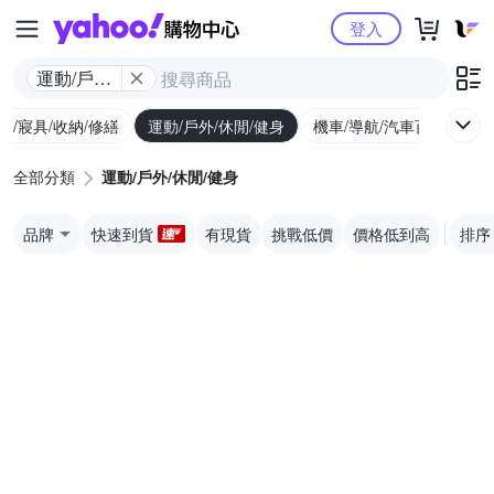
Yahoo購物中心
登入
運動/戶外/
休閒/健身
具/寢具/收納/修繕
運動/戶外/休閒/健身
機車/導航/汽車百貨
圖
全部分類
運動/戶外/休閒/健身
品牌
快速到貨
有現貨
挑戰低價
價格低到高
排序