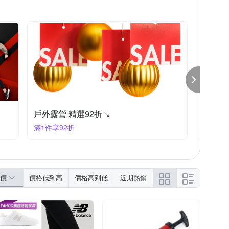
Wildland 荒野
Wilson
Z-POLS
防曬外套
休閒涼鞋
壓力褲/緊身褲
戶外露營 精選92折↘
Colu
滿1件享92折
滿1件享
價
價格低到高
價格高到低
近期熱銷