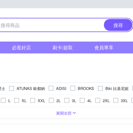
搜尋
必逛好店
刷卡/超取
會員專享
亞瑟士
ATUNAS 歐都納
Biki 比基尼妮
ADISI
BROOKS
Fjallraven 北極狐
NVERSE
DESCENTE
FILA
Gregory
L
XL
XXL
2L
3L
4L
2XL
3XL
LE COQ SPORTIF 公雞
MIZUNO 美津濃
LA NEW
Lynx
US4.5
US5
US5.5
US6
US6.5
US7
US7
鞋
童
皮
布
人造皮革
超纖
長袖T恤
人造皮革
聚脂纖維
長褲
豚皮
短褲
針織布
牛皮
運動鞋
麂皮
橡膠
配件
橡膠
無內裡
籃球鞋
布
5cm
11cm
11.5cm
12cm
12.5cm
13cm
13
展開全部
NIKE
Native
Naturehike
NBA
NCAA
NEW 
US11.5
US12
US12.5
US13
US13.5
US14
防風外套
懶人鞋/便鞋
登山鞋
背心
涼鞋
m
17cm
17.5cm
18cm
18.5cm
19cm
19.5
RINKA 梨卡
QWQ
Reebok
SKECHERS
SmartWoo
EU33.5
EU34
EU34.5
EU35
主
連身式
短襪
無袖T恤(背心)
拖鞋
厚底拖鞋
m
23cm
23.5cm
24cm
24.5cm
25cm
25.5