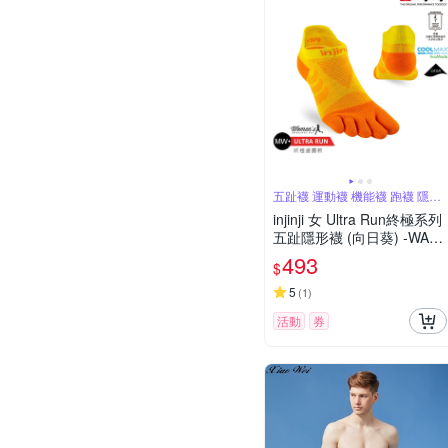
五趾襪 運動襪 機能襪 跑襪 隱形
襪
injinji 女 Ultra Run終極系列
五趾隱形襪 (向日葵) -WAA6
614| 吸濕排汗 推薦女生 避
493
$
震緩衝 推薦路跑用品 慢跑
長跑 馬拉松襪
5
(
1
)
活動
券