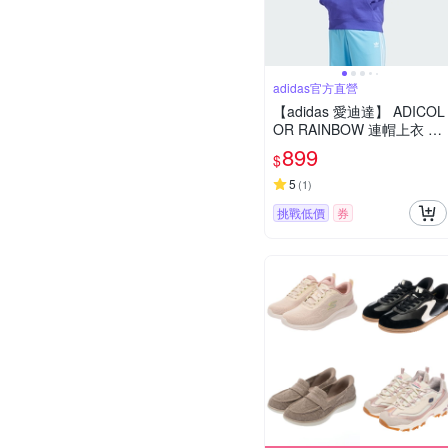
adidas官方直營
【adidas 愛迪達】 ADICOL
OR RAINBOW 連帽上衣 帽
T 男 - Originals IM9398
899
$
5
(
1
)
挑戰低價
券