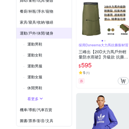
婦幼/童鞋/玩具/樂器
餐廚/杯瓶/淨水/寵物
家具/寢具/收納/修繕
運動/戶外/休閒/健身
運動男鞋
採用Dyneema大力馬抗撕裂材質
三峰出【20D大力馬戶外輕
運動女鞋
量防水雨裙】升級款 抗撕裂
登山裙 雨褲 雨衣 登山 露營
595
$
運動男服
防暴雨
5
(
1
)
運動女服
券
休閒男鞋
看更多
機車/導航/汽車百貨
圖書/票券/影音/文具