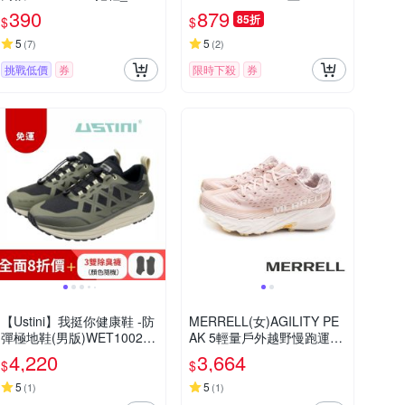
286-400
390
879
85折
$
$
5
5
(
7
)
(
2
)
挑戰低價
券
限時下殺
券
【Ustini】我挺你健康鞋 -防
MERRELL(女)AGILITY PE
彈極地鞋(男版)WET1002G
AK 5輕量戶外越野慢跑運動
NG-曠野綠 防刮 防潑水 免
鞋 女鞋-淡粉色
4,220
3,664
$
$
綁鞋
5
5
(
1
)
(
1
)