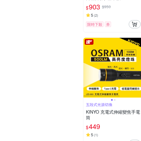
動 休閒 短袖 FN5830-010
903
$950
$
5
(
2
)
限時下殺
券
五段式光源切換
KINYO 充電式伸縮變焦手電
筒
449
$
5
(
1
)