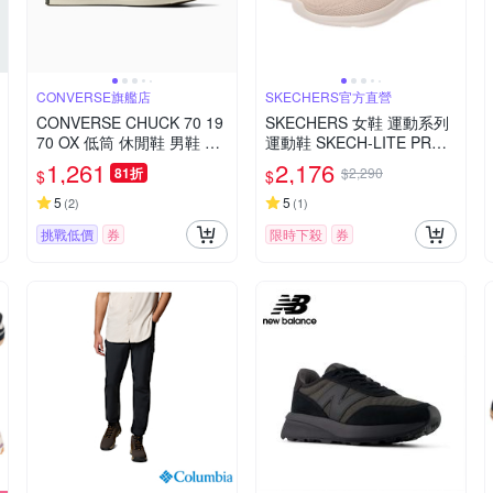
CONVERSE旗艦店
SKECHERS官方直營
CONVERSE CHUCK 70 19
SKECHERS 女鞋 運動系列
70 OX 低筒 休閒鞋 男鞋 女
運動鞋 SKECH-LITE PRO
鞋 卡其色-A12407C
2.0 - 150620NAT
1,261
2,176
81折
$2,290
$
$
5
5
(
2
)
(
1
)
挑戰低價
券
限時下殺
券