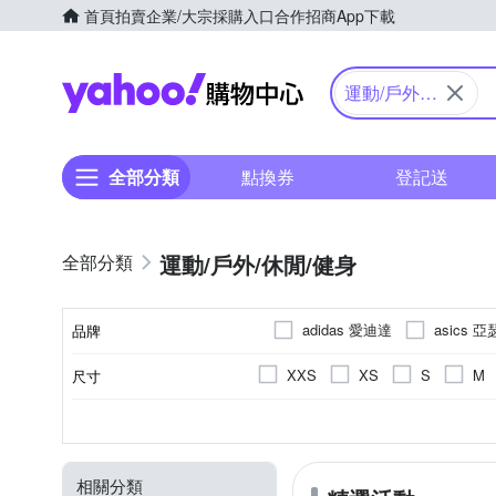
首頁
拍賣
企業/大宗採購入口
合作招商
App下載
Yahoo購物中心
運動/戶外/
休閒/健身
全部分類
點換券
登記送
運動/戶外/休閒/健身
adidas 愛迪達
asics 
品牌
Columbia 哥倫比亞
CO
XXS
XS
S
M
尺寸
品牌名稱
KANGOL
KAPPA
US3
US3.5
US4
休閒鞋
依吊牌標示
依吊牌標示
女
男
10cm以下
短袖T恤
男童
網布
布面
慢跑
女
牛
網
10cm
10.
款式
顏色
尺寸(腳長)
鞋面材質
內裡材質
適用性別
Mollifix 瑪莉菲絲
MOM
US10
US10.5
US11
中筒襪
帽T
連帽外套
15.5cm
PVC
16cm
16.5c
Palladium
PLAYBOY
相關分類
EU32
EU32.5
EU33
水陸兩用鞋
依吊牌顯示為
21.5cm
22cm
22.5c