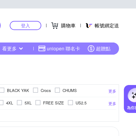
購物車
帳號綁定送
登入
看更多
uniopen 聯名卡
超贈點
BLACK YAK
Crocs
CHUMS
更多
Jack wolfskin 飛狼
Icebreaker
Injinji
4XL
5XL
FREE SIZE
US2.5
更多
Mammut 長毛象
MERRELL
.5
US8
US8.5
US9
US9.5
面
短袖POLO衫
蕾絲 / 網布
外套
超纖
棒球帽 / 鴨舌帽
丹寧 / 帆布
.5cm
EVA
14cm
14.5cm
15cm
更多
更多
更多
BALANCE
NEW ERA
PUMA
US14.5
US15
EU30
EU31
羽絨外套
二件式泳衣
健走鞋
毛帽
cm
20cm
20.5cm
21cm
SUCCESS 成功
l
Sunrise
漁夫帽
26cm以上
訓練鞋
排球鞋
cm