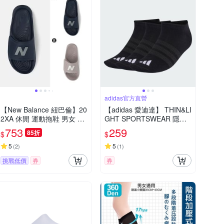
adidas官方直營
【New Balance 紐巴倫】20
【adidas 愛迪達】 THIN&LI
2XA 休閒 運動拖鞋 男女 A-
GHT SPORTSWEAR 隱形
SMASPTC1 B-W202X7RM
襪 3 雙入 男/女 KD6719
753
259
85折
$
$
5
5
(
2
)
(
1
)
挑戰低價
券
券