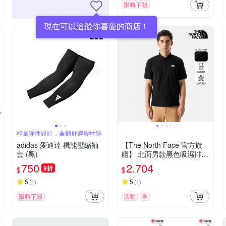
限時下殺
現在可以追蹤你喜愛的商店！
輕量彈性設計，兼顧舒適與性能
adidas 愛迪達 機能壓縮袖
【The North Face 官方旗
套 (黑)
艦】 北面男款黑色吸濕排汗
防曬POLO衫｜87W2JK3
750
2,704
9折
$
$
5
5
(
1
)
(
1
)
限時下殺
活動
券