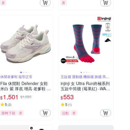
券
券
休閒老爹鞋 版型正常
五趾襪 運動襪 機能襪 跑襪 馬拉
松
Fila 休閒鞋 Defender 女鞋
injinji 女 Ultra Run終極系列
米白 紫 厚底 增高 老爹鞋 斐
五趾中筒襪 (莓果紅) -WAA6
樂 5J907X919
804| 吸濕排汗 避震緩衝 慢
1,501
553
$1,580
$
$
跑長跑 馬拉松襪 中筒襪
5
5
(
2
)
(
1
)
限時下殺
券
活動
券