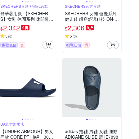
SKECHERS直營 舒華代言款
SKECHERS官方直營
舒華著用款 【SKECHER
SKECHERS 女鞋 健走系列
S】女鞋 休閒系列 休閒鞋
健走鞋 瞬穿舒適科技 ON-T
瞬穿舒適科技 HOTSHOT 寬
HE-GO FLEX RADIANT - 1
2,342
2,306
9折
9折
$
$
楦款 - 185322WBKW
38404TPE
5
5
(
6
)
(
3
)
挑戰低價
券
挑戰低價
券
UA官方旗艦店
【UNDER ARMOUR】男女
adidas 拖鞋 男鞋 女鞋 運動
同款 CORE PTH拖鞋_3021
ADICANE SLIDE 藍 IE7898