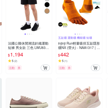
五趾襪 運動襪 機能襪 短襪
法國公雞休閒潮流針織運動
injinji Run輕量吸排五趾隱形
短褲 男女款 三色 LWU8328
襪NX (營火) - NAA1317 | C
1
OOLMAX 快乾襪 吸濕排汗
1,194
442
$
$
輕量透氣 五趾襪 隱形襪
5
5
(
2
)
(
1
)
活動
券
活動
券