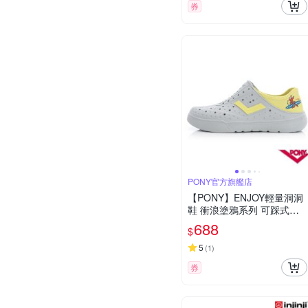
券
PONY官方旗艦店
【PONY】ENJOY輕量洞洞
鞋 衝浪塗鴉系列 可踩式後
跟 中性款 拖鞋 洞洞鞋 雨鞋
688
$
水鞋 晴雨兩用
5
(
1
)
券