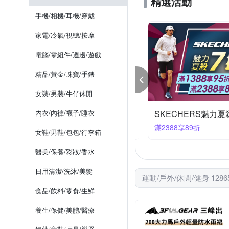
精選活動
Snow Peak
TEVA
多件式泳衣
休閒鞋/ 帆布鞋
手機/相機/耳機/穿戴
鞋全家福
其他品牌
夾腳拖鞋
運動內衣
家電/冷氣/視聽/按摩
電腦/零組件/週邊/遊戲
精品/黃金/珠寶/手錶
女裝/男裝/牛仔休閒
NVERSE 年中慶38折加碼再享8折
內衣/內褲/襪子/睡衣
件享8折
滿2388享89折
女鞋/男鞋/包包/行李箱
醫美/保養/彩妝/香水
日用清潔/洗沐/美髮
運動/戶外/休閒/健身 1286
食品/飲料/零食/生鮮
養生/保健/美體/醫療