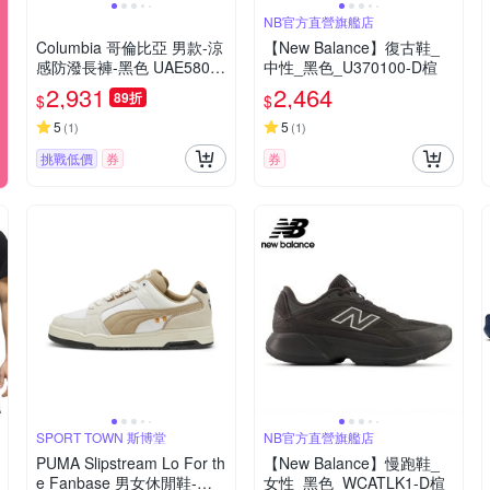
NB官方直營旗艦店
Columbia 哥倫比亞 男款-涼
【New Balance】復古鞋_
感防潑長褲-黑色 UAE5806
中性_黑色_U370100-D楦
0BK/JS
2,931
2,464
89折
$
$
5
5
(
1
)
(
1
)
挑戰低價
券
券
SPORT TOWN 斯博堂
NB官方直營旗艦店
PUMA Slipstream Lo For th
【New Balance】慢跑鞋_
e Fanbase 男女休閒鞋-白/
女性_黑色_WCATLK1-D楦