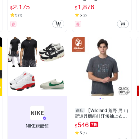
卡其色-39574301
2,175
1,876
$
$
5
5
(
1
)
(
2
)
券
券
【Wildland 荒野 男 山
商店
野道具機能排汗短袖上衣
《深灰》】0B11626/T桖/圓
546
7折
$
NIKE旗艦館
領T/運動衣/休閒衫
5
(
1
)