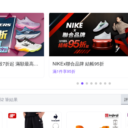
The North Face
Timberland
UNDER ARMOUR
Vecchio
長袖POLO衫
夾克
休閒拖鞋
背心式外套
裙子
海夫健康生活館
荷生活
遊遍天下
長袖襯衫
踝襪 / 隱形襪
厚底涼鞋
短袖襯衫
SKECHERS魅力夏殺7折起 滿額最高再89折
NIKEx聯合品牌 結帳95折
滿1件享95折
52 筆結果
評