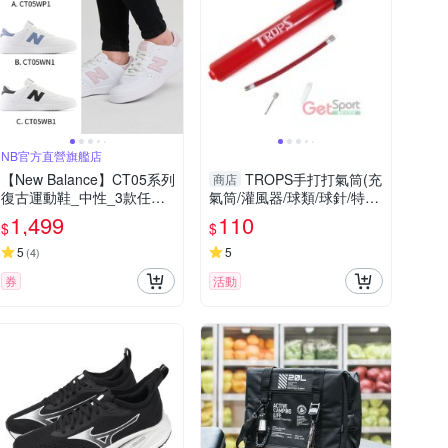
NB官方直營旗艦店
【New Balance】CT05系列
TROPS手打打氣筒(充
商店
復古運動鞋_中性_3款任選
氣筒/灌風器/球類/球針/特波
(CT05WP1/CT05WN1/CT0
士/台灣製)
1,499
110
$
$
5WB1)(網路獨家款)
5
5
(
4
)
券
活動