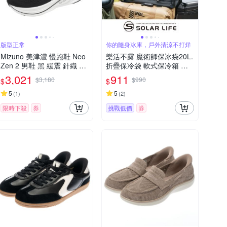
版型正常
你的隨身冰庫，戶外清涼不打烊
Mizuno 美津濃 慢跑鞋 Neo
樂活不露 魔術師保冰袋20L.
Zen 2 男鞋 黑 緩震 針織 運
折疊保冷袋 軟式保冷箱 野
動鞋 J1GC2628-31
餐釣魚 露營保冰袋 保溫冰
3,021
911
$3,180
$990
$
$
桶
5
5
(
1
)
(
2
)
限時下殺
券
挑戰低價
券