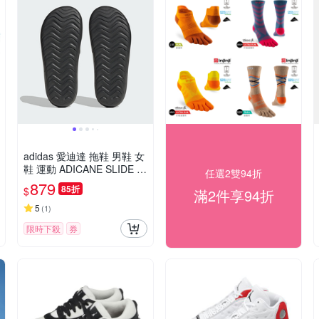
adidas 愛迪達 拖鞋 男鞋 女
鞋 運動 ADICANE SLIDE 黑
任選2雙94折
HQ9915
879
85折
$
滿2件享94折
5
(
1
)
限時下殺
券