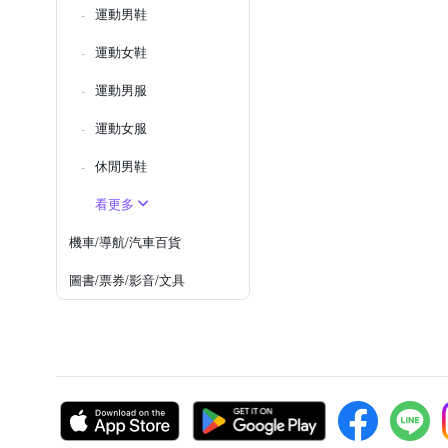
運動男鞋
運動女鞋
運動男服
運動女服
休閒男鞋
看更多
機車/導航/汽車百貨
圖書/票券/影音/文具