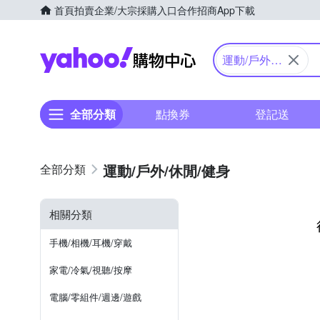
首頁
拍賣
企業/大宗採購入口
合作招商
App下載
Yahoo購物中心
運動/戶外/
休閒/健身
全部分類
點換券
登記送
運動/戶外/休閒/健身
相關分類
手機/相機/耳機/穿戴
家電/冷氣/視聽/按摩
電腦/零組件/週邊/遊戲