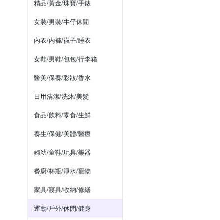
精品/黃金/珠寶/手錶
女裝/男裝/牛仔休閒
內衣/內褲/襪子/睡衣
女鞋/男鞋/包包/行李箱
醫美/保養/彩妝/香水
日用清潔/洗沐/美髮
食品/飲料/零食/生鮮
養生/保健/美體/醫療
婦幼/童鞋/玩具/樂器
餐廚/杯瓶/淨水/寵物
家具/寢具/收納/修繕
運動/戶外/休閒/健身