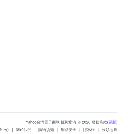
Yahoo台灣電子商務 版權所有 © 2026 服務條款(
更新
)
服中心
|
關於我們
|
購物須知
|
網路安全
|
隱私權
|
分類地圖