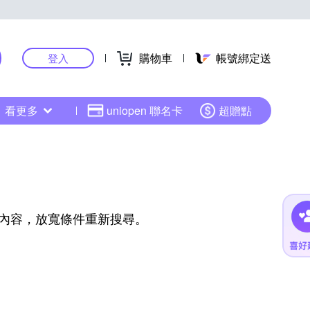
購物車
帳號綁定送
登入
看更多
uniopen 聯名卡
超贈點
內容，放寬條件重新搜尋。