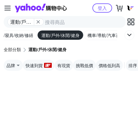
Yahoo購物中心
登入
運動/戶外/
休閒/健身
具/寢具/收納/修繕
運動/戶外/休閒/健身
機車/導航/汽車百貨
圖
全部分類
運動/戶外/休閒/健身
品牌
快速到貨
有現貨
挑戰低價
價格低到高
排序