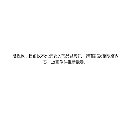
很抱歉，目前找不到您要的商品及資訊，請嘗試調整限縮內
容，放寬條件重新搜尋。