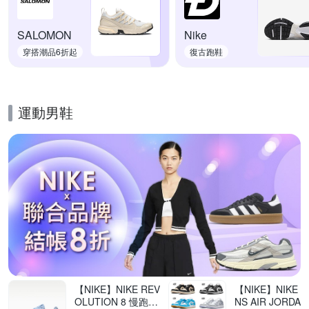
SALOMON
Nike
穿搭潮品6折起
復古跑鞋
運動男鞋
的優惠推薦活動
【NIKE】NIKE REV
【NIKE】NIKE 
OLUTION 8 慢跑鞋
NS AIR JORDAN