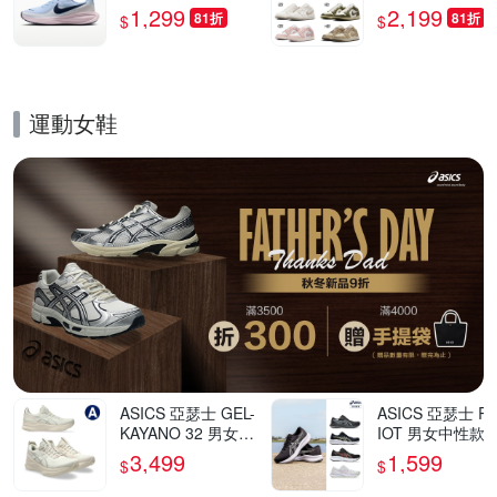
休閒鞋 運動鞋 走路
LOW 喬丹一代 
1,299
2,199
81折
81折
$
$
鞋 慢跑鞋 日常穿搭
鞋 運動鞋 走路鞋
低筒 男女鞋 單一價
搭鞋 日常穿搭 低
男女鞋 單一價
運動女鞋
的優惠推薦活動
ASICS 亞瑟士 GEL-
ASICS 亞瑟士 PA
KAYANO 32 男女中
IOT 男女中性款 
性款 支撐 慢跑鞋
門 跑鞋(多款任選
3,499
1,599
$
$
(多款任選)