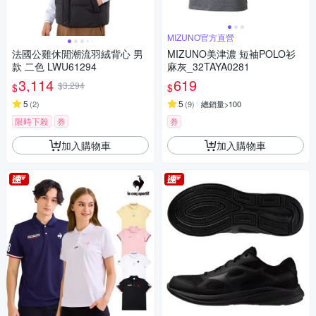
MIZUNO官方直營
法國公雞休閒潮流羽絨背心 男
MIZUNO美津濃 短袖POLO衫
款 二色 LWU61294
麻灰_32TAYA0281
3,114
619
$3,294
$
$
5
5
(
2
)
(
9
)
總銷量>100
限時下殺
券
券
加入購物車
加入購物車