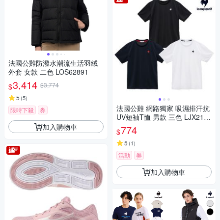
法國公雞防潑水潮流生活羽絨
外套 女款 二色 LOS62891
3,414
$3,774
$
5
(
5
)
法國公雞 網路獨家 吸濕排汗抗
限時下殺
券
UV短袖T恤 男款 三色 LJX2150
8
加入購物車
774
$
5
(
1
)
活動
券
加入購物車