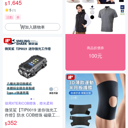
1,645
$
5
(
1
)
活動
券
加入購物車
商品折價券
100元
採用XTE和COB燈珠，燈光柔和
微笑鯊【TIP0019 迷你強光工
作燈】防水 COB燈珠 磁吸工作
燈 汽修燈 露營 登山 釣魚 戶外
352
$
照明 多功能照明 超亮遠射 爆亮