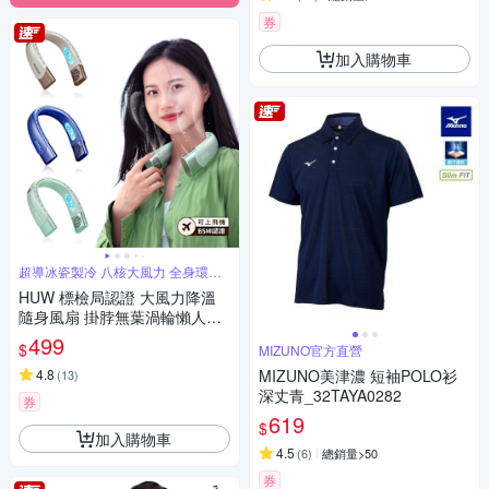
券
加入購物車
超導冰瓷製冷 八核大風力 全身環繞
送風
HUW 標檢局認證 大風力降溫
隨身風扇 掛脖無葉渦輪懶人風
扇 戶外露營靜音便攜迷你風扇
499
$
MIZUNO官方直營
（可上飛機）
4.8
MIZUNO美津濃 短袖POLO衫
(
13
)
深丈青_32TAYA0282
券
619
$
加入購物車
4.5
(
6
)
總銷量>50
券