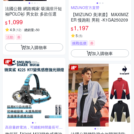
MIZUNO官方直營
法國公雞 網路獨家 吸濕排汗短
袖POLO衫 男女款 多款任選
【MIZUNO 美津濃】 MAXIMIZ
ER 慢跑鞋 男鞋 -K1GA250209
1,099
$
1,197
$
4.9
(
12
)
總銷量>50
5
(
5
)
活動
券
挑戰低價
券
加入購物車
加入購物車
高容量鋰電池，可續航時間最長可達
12小時