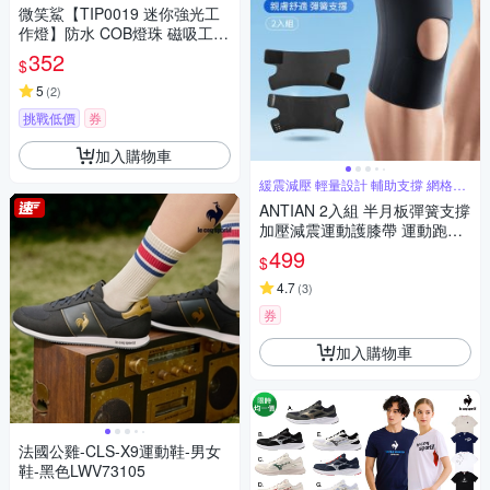
微笑鯊【TIP0019 迷你強光工
作燈】防水 COB燈珠 磁吸工作
燈 汽修燈 露營 登山 釣魚 戶外
352
$
照明 多功能照明 超亮遠射 爆亮
輕巧便攜
5
(
2
)
挑戰低價
券
加入購物車
緩震減壓 輕量設計 輔助支撐 網格編
織
ANTIAN 2入組 半月板彈簧支撐
加壓減震運動護膝帶 運動跑步
護膝帶 半月板髕骨帶 膝蓋護具
499
$
4.7
(
3
)
券
加入購物車
法國公雞-CLS-X9運動鞋-男女
鞋-黑色LWV73105