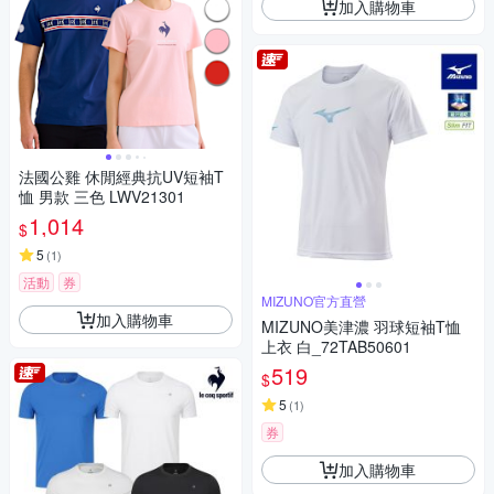
加入購物車
法國公雞 休閒經典抗UV短袖T
恤 男款 三色 LWV21301
1,014
$
5
(
1
)
活動
券
MIZUNO官方直營
加入購物車
MIZUNO美津濃 羽球短袖T恤
上衣 白_72TAB50601
519
$
5
(
1
)
券
加入購物車