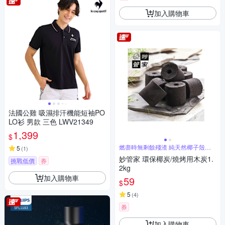
加入購物車
法國公雞 吸濕排汗機能短袖PO
LO衫 男款 三色 LWV21349
1,399
$
燃盡時無剩餘殘渣 純天然椰子殼碳
5
(
1
)
化完成
妙管家 環保椰炭/燒烤用木炭1.
挑戰低價
券
2kg
加入購物車
59
$
5
(
4
)
券
加入購物車