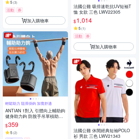
5
(
3
)
法國公雞 吸排速乾抗UV短袖T
活動
券
恤 女款 三色 LWV22305
1,014
加入購物車
$
5
(
1
)
活動
券
加入購物車
輕鬆助力 阻滑掛鉤 加寬舒適
ANTIAN 1對入 引體向上輔助鉤
健身助力鉤 防脫手吊單槓助力
鉤 單槓護腕勾 硬舉輔助器
359
$
法國公雞 休閒經典短袖POLO
5
(
2
)
衫 男款 三色 LWV21343