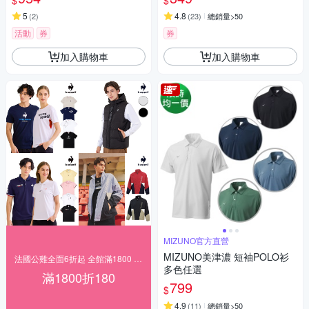
$
$
5
4.8
(
2
)
(
23
)
總銷量>50
活動
券
券
加入購物車
加入購物車
MIZUNO官方直營
MIZUNO美津濃 短袖POLO衫
法國公雞全面6折起 全館滿1800 折180
多色任選
滿1800折180
799
$
4.9
(
11
)
總銷量>50