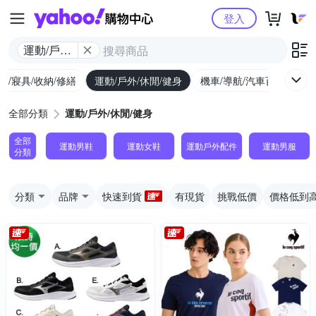
Yahoo購物中心
登入
運動/戶外/
休閒/健身
具/寢具/收納/修繕
運動/戶外/休閒/健身
機車/導航/汽車百貨
圖
全部分類
運動/戶外/休閒/健身
全部
運動男鞋
運動女鞋
運動戶外配件
運動男服
分類
分類
品牌
快速到貨
有現貨
挑戰低價
價格低到