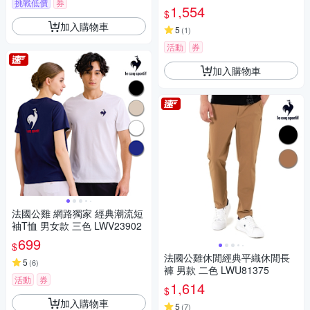
挑戰低價
券
1,554
$
加入購物車
5
(
1
)
活動
券
加入購物車
法國公雞 網路獨家 經典潮流短
袖T恤 男女款 三色 LWV23902
699
$
法國公雞休閒經典平織休閒長
5
(
6
)
褲 男款 二色 LWU81375
活動
券
1,614
$
加入購物車
5
(
7
)