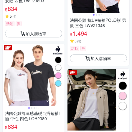
女款 四色 LWT23803
834
$
5
(
4
)
法國公雞 抗UV短袖POLO衫 男
活動
券
款 三色 LWV21346
1,494
加入購物車
$
5
(
3
)
活動
券
加入購物車
法國公雞牌涼感基礎百搭短袖T
恤 中性 四色 LOR23801
834
$