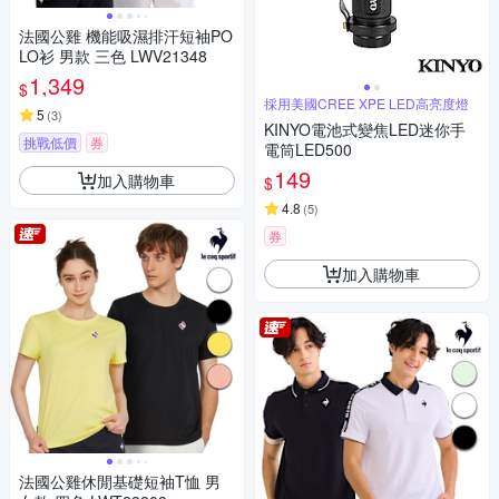
法國公雞 機能吸濕排汗短袖PO
LO衫 男款 三色 LWV21348
1,349
$
採用美國CREE XPE LED高亮度燈
5
(
3
)
KINYO電池式變焦LED迷你手
挑戰低價
券
電筒LED500
149
加入購物車
$
4.8
(
5
)
券
加入購物車
法國公雞休閒基礎短袖T恤 男