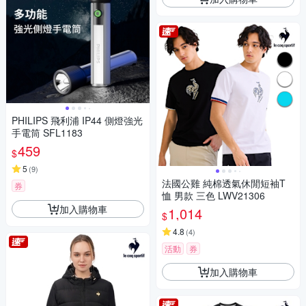
PHILIPS 飛利浦 IP44 側燈強光
手電筒 SFL1183
459
$
5
(
9
)
法國公雞 純棉透氣休閒短袖T
券
恤 男款 三色 LWV21306
加入購物車
1,014
$
4.8
(
4
)
活動
券
加入購物車