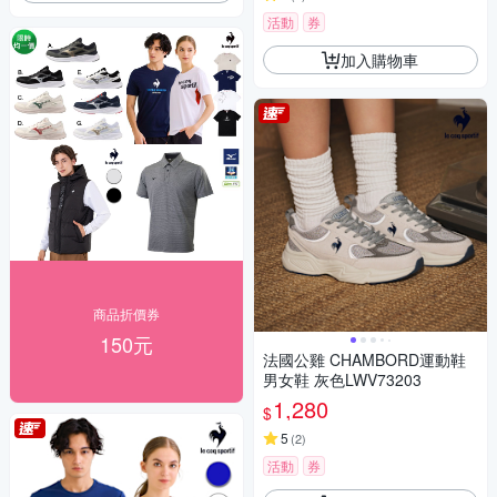
活動
券
加入購物車
商品折價券
150元
法國公雞 CHAMBORD運動鞋
男女鞋 灰色LWV73203
1,280
$
5
(
2
)
活動
券