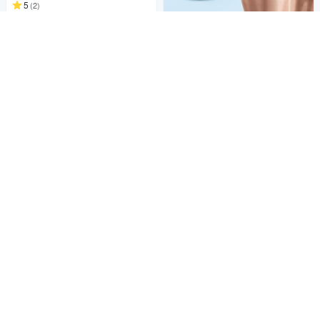
輕巧便攜
5
(
2
)
挑戰低價
券
緩震減壓 輕量設計 輔助支撐 網格編
織
ANTIAN 2入組 半月板彈簧支撐
加入購物車
加壓減震運動護膝帶 運動跑步
護膝帶 半月板髕骨帶 膝蓋護具
499
$
4.7
(
3
)
券
加入購物車
法國公雞-CLS-X9運動鞋-男女
鞋-黑色LWV73105
1,645
$
5
(
1
)
活動
券