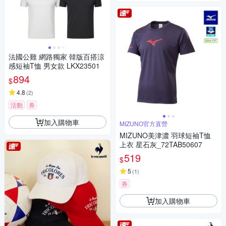
法國公雞 網路獨家 韓版百搭涼
感短袖T恤 男女款 LKX23501
894
$
4.8
(
2
)
活動
券
加入購物車
MIZUNO官方直營
MIZUNO美津濃 羽球短袖T恤
上衣 星石灰_72TAB50607
519
$
5
(
1
)
券
加入購物車