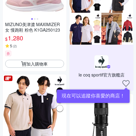
MIZUNO美津濃 MAXIMIZER
女 慢跑鞋 粉色 K1GA250123
1,280
$
5
(
2
)
券
加入購物車
le coq sportif官方旗艦店
現在可以追蹤你喜愛的商店！