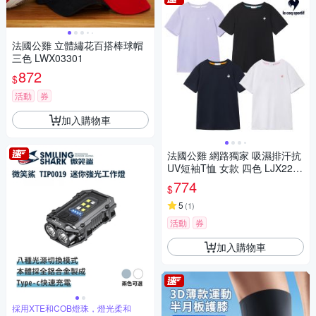
法國公雞 立體繡花百搭棒球帽
三色 LWX03301
872
$
活動
券
加入購物車
法國公雞 網路獨家 吸濕排汗抗
UV短袖T恤 女款 四色 LJX2250
7
774
$
5
(
1
)
活動
券
加入購物車
採用XTE和COB燈珠，燈光柔和