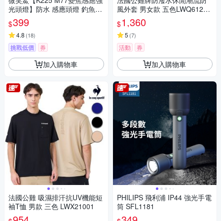
微笑鯊【K225 M77變焦感應強
法國公雞牌防潑水休閒潮流防
光頭燈】防水 感應頭燈 釣魚頭
風外套 男女款 五色LWQ61264
燈 頭戴式頭燈 夜釣燈 工作燈
&62264
399
1,360
$
$
露營 登山 戶外照明 多功能照明
_急速配
4.8
5
(
18
)
(
7
)
挑戰低價
券
活動
券
加入購物車
加入購物車
法國公雞 吸濕排汗抗UV機能短
PHILIPS 飛利浦 IP44 強光手電
袖T恤 男款 三色 LWX21001
筒 SFL1181
954
349