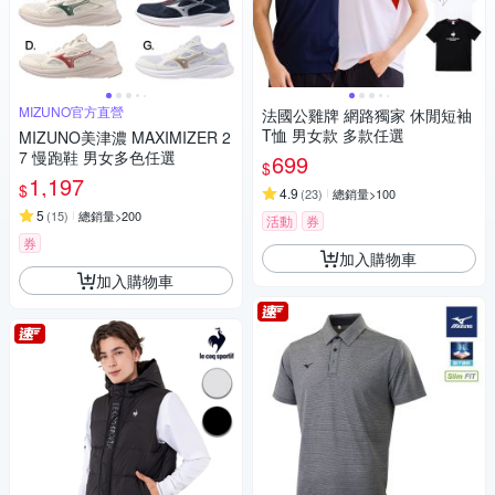
MIZUNO官方直營
法國公雞牌 網路獨家 休閒短袖
T恤 男女款 多款任選
MIZUNO美津濃 MAXIMIZER 2
7 慢跑鞋 男女多色任選
699
$
1,197
$
4.9
(
23
)
總銷量>100
5
(
15
)
總銷量>200
活動
券
券
加入購物車
加入購物車