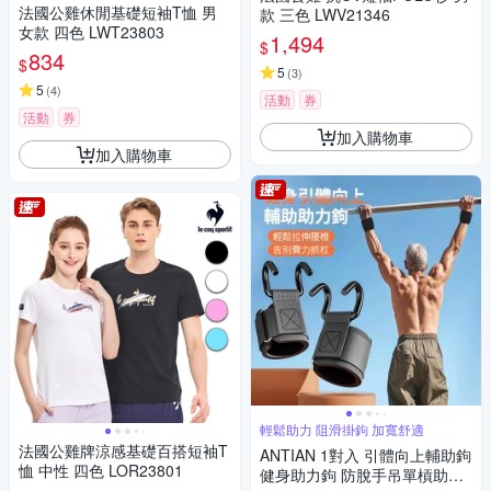
法國公雞休閒基礎短袖T恤 男
款 三色 LWV21346
女款 四色 LWT23803
1,494
$
834
$
5
(
3
)
5
(
4
)
活動
券
活動
券
加入購物車
加入購物車
輕鬆助力 阻滑掛鉤 加寬舒適
法國公雞牌涼感基礎百搭短袖T
ANTIAN 1對入 引體向上輔助鉤
恤 中性 四色 LOR23801
健身助力鉤 防脫手吊單槓助力