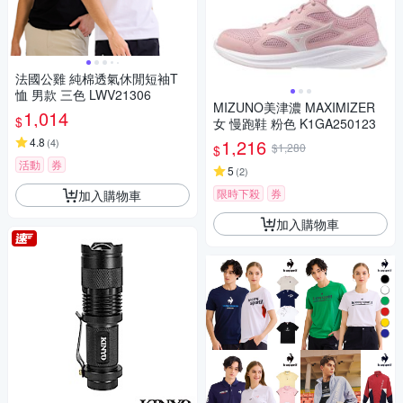
法國公雞 純棉透氣休閒短袖T
恤 男款 三色 LWV21306
MIZUNO美津濃 MAXIMIZER
1,014
$
女 慢跑鞋 粉色 K1GA250123
4.8
1,216
(
4
)
$1,280
$
活動
券
5
(
2
)
限時下殺
券
加入購物車
加入購物車