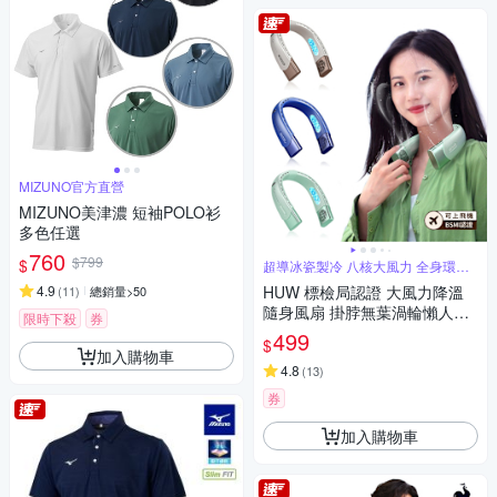
MIZUNO官方直營
MIZUNO美津濃 短袖POLO衫
多色任選
760
$799
$
超導冰瓷製冷 八核大風力 全身環繞
送風
4.9
HUW 標檢局認證 大風力降溫
(
11
)
總銷量>50
隨身風扇 掛脖無葉渦輪懶人風
限時下殺
券
扇 戶外露營靜音便攜迷你風扇
499
$
（可上飛機）
加入購物車
4.8
(
13
)
券
加入購物車