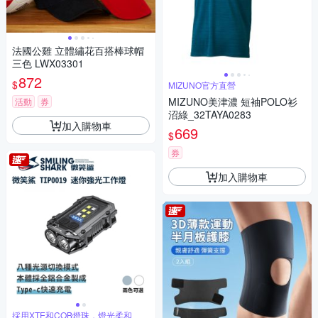
法國公雞 立體繡花百搭棒球帽
三色 LWX03301
872
$
MIZUNO官方直營
MIZUNO美津濃 短袖POLO衫
活動
券
沼綠_32TAYA0283
加入購物車
669
$
券
加入購物車
採用XTE和COB燈珠，燈光柔和