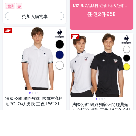
MIZUNO品牌日 短袖上衣&跑褲任2件958
活動
券
任選2件958
加入購物車
法國公雞 網路獨家 休閒潮流短
袖POLO衫 男款 三色 LWT219
法國公雞 網路獨家休閒經典短
42
袖立領衫 男款 三色 LWT21944
1,099
$
1,099
$
5
(
5
)
5
(
7
)
活動
券
活動
券