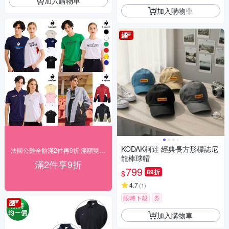
加入購物車
加入購物車
KODAK柯達 經典長方形標誌尼
法國公雞全館滿2件再9折 滿額雙重送
龍棒球帽
滿2件享9折
799
89折
$
4.7
(
1
)
限時下殺
券
加入購物車