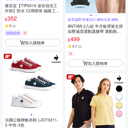
微笑鯊【TIP0019 迷你強光工
作燈】防水 COB燈珠 磁吸工作
燈 汽修燈 露營 登山 釣魚 戶外
352
$
緩震減壓 輕量設計 輔助支撐 網格編
照明 多功能照明 超亮遠射 爆亮
織
輕巧便攜
5
ANTIAN 2入組 半月板彈簧支撐
(
2
)
加壓減震運動護膝帶 運動跑步
挑戰低價
券
護膝帶 半月板髕骨帶 膝蓋護具
499
$
加入購物車
4.7
(
3
)
券
加入購物車
法國公雞牌帆布鞋 LJO73211-
3-中性-3色