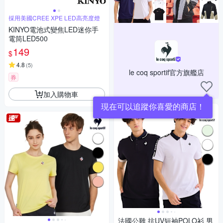
採用美國CREE XPE LED高亮度燈
KINYO電池式變焦LED迷你手
電筒LED500
149
$
4.8
(
5
)
le coq sportif官方旗艦店
券
加入購物車
現在可以追蹤你喜愛的商店！
法國公雞 抗UV短袖POLO衫 男