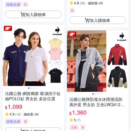
4.8
(
23
)
總銷量>50
挑戰低價
券
券
加入購物車
加入購物車
法國公雞 網路獨家 吸濕排汗短
袖POLO衫 男女款 多款任選
法國公雞牌防潑水休閒潮流防
風外套 男女款 五色LWQ61264
1,099
$
&62264
1,360
$
4.9
(
12
)
總銷量>50
5
(
7
)
挑戰低價
券
活動
券