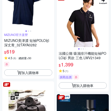
MIZUNO官方直營
MIZUNO美津濃 短袖POLO衫
深丈青_32TAYA0282
619
$
法國公雞 吸濕排汗機能短袖PO
LO衫 男款 三色 LWV21349
4.5
(
6
)
總銷量>50
1,399
券
$
5
(
1
)
加入購物車
挑戰低價
券
加入購物車