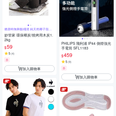
燃盡時無剩餘殘渣 純天然椰子殼碳
化完成
妙管家 環保椰炭/燒烤用木炭1.
2kg
PHILIPS 飛利浦 IP44 側燈強光
59
$
手電筒 SFL1183
5
459
(
4
)
$
券
5
(
9
)
券
加入購物車
加入購物車