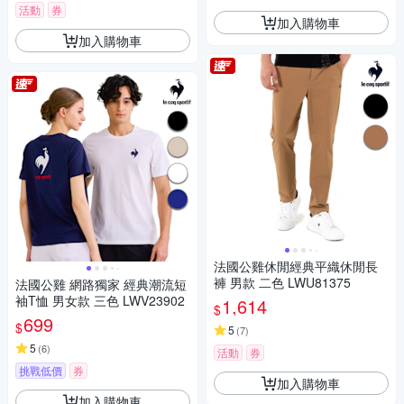
活動
券
加入購物車
加入購物車
法國公雞休閒經典平織休閒長
褲 男款 二色 LWU81375
法國公雞 網路獨家 經典潮流短
袖T恤 男女款 三色 LWV23902
1,614
$
699
$
5
(
7
)
5
(
6
)
活動
券
挑戰低價
券
加入購物車
加入購物車