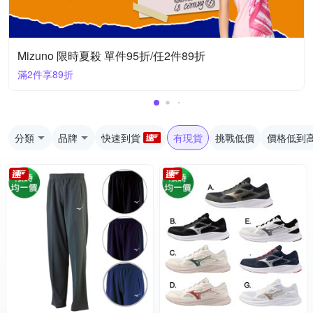
Mizuno 限時夏殺 單件95折/任2件89折
滿2件享89折
分類
品牌
快速到貨
有現貨
挑戰低價
價格低到