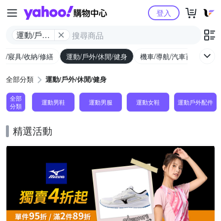
Yahoo購物中心
登入
運動/戶外/
休閒/健身
具/寢具/收納/修繕
運動/戶外/休閒/健身
機車/導航/汽車百貨
圖
全部分類
運動/戶外/休閒/健身
全部
運動男鞋
運動男服
運動女鞋
運動戶外配件
分類
精選活動