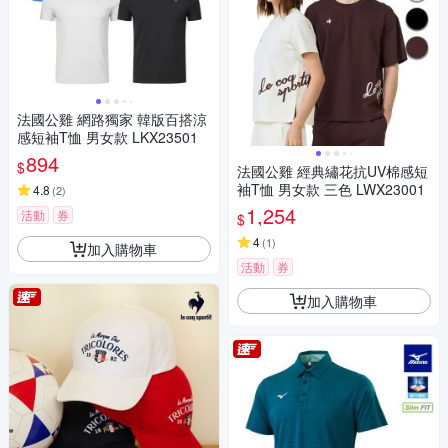
法國公雞 網路獨家 韓版百搭涼
感短袖T恤 男女款 LKX23501
894
$
法國公雞 經典繡花抗UV棉感短
袖T恤 男女款 三色 LWX23001
4.8
(
2
)
1,254
活動
券
$
4
(
1
)
加入購物車
活動
券
加入購物車