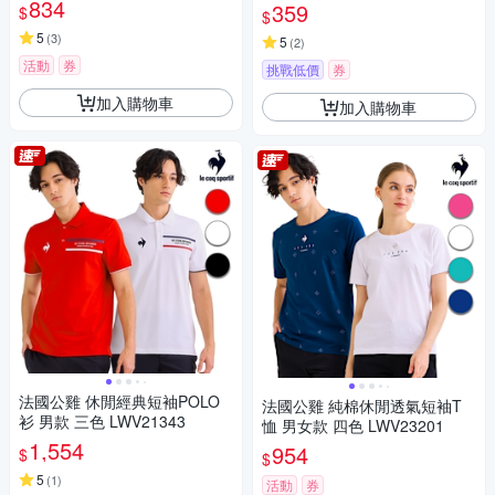
834
鉤 單槓護腕勾 硬舉輔助器
359
$
$
5
(
3
)
5
(
2
)
活動
券
挑戰低價
券
加入購物車
加入購物車
法國公雞 休閒經典短袖POLO
法國公雞 純棉休閒透氣短袖T
衫 男款 三色 LWV21343
恤 男女款 四色 LWV23201
1,554
954
$
$
5
(
1
)
活動
券