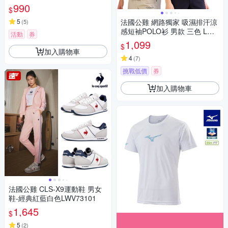
990
$
5
法國公雞 網路獨家 吸濕排汗涼
(
5
)
感短袖POLO衫 男款 三色 LWV
活動
券
21942
1,099
$
加入購物車
4
(
7
)
挑戰低價
券
加入購物車
法國公雞 CLS-X9運動鞋 男女
鞋-經典紅藍白色LWV73101
1,645
$
5
(
2
)