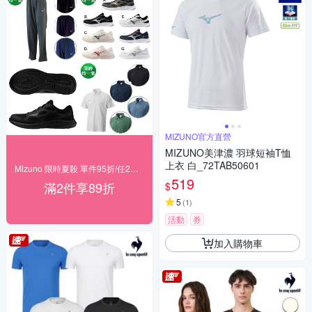
MIZUNO官方直營
MIZUNO美津濃 羽球短袖T恤
上衣 白_72TAB50601
Mizuno 限時夏殺 單件95折/任2件89折
519
滿2件享89折
$
5
(
1
)
活動
券
加入購物車