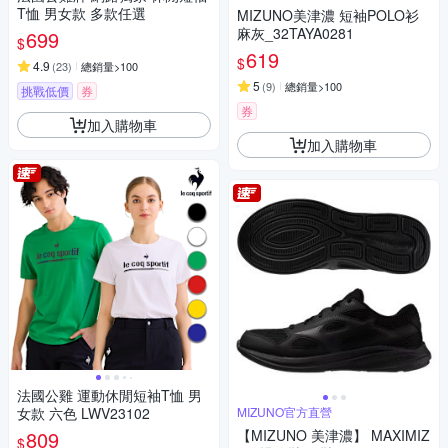
T恤 男女款 多款任選
MIZUNO美津濃 短袖POLO衫
麻灰_32TAYA0281
699
$
619
$
4.9
(
23
)
總銷量>100
5
(
9
)
總銷量>100
挑戰低價
券
券
加入購物車
加入購物車
法國公雞 運動休閒短袖T恤 男
女款 六色 LWV23102
MIZUNO官方直營
809
【MIZUNO 美津濃】 MAXIMIZ
$