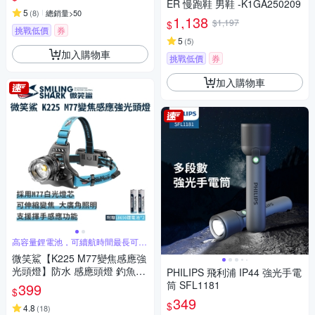
ER 慢跑鞋 男鞋 -K1GA250209
5
(
8
)
總銷量>50
1,138
$1,197
$
挑戰低價
券
5
(
5
)
加入購物車
挑戰低價
券
加入購物車
高容量鋰電池，可續航時間最長可達
12小時
微笑鯊【K225 M77變焦感應強
光頭燈】防水 感應頭燈 釣魚頭
PHILIPS 飛利浦 IP44 強光手電
燈 頭戴式頭燈 夜釣燈 工作燈
筒 SFL1181
399
$
露營 登山 戶外照明 多功能照明
349
$
_急速配
4.8
(
18
)