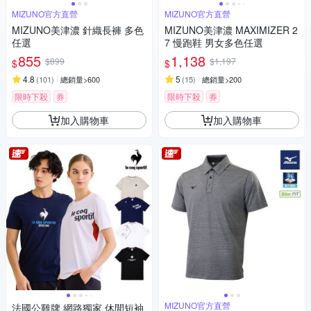
MIZUNO官方直營
MIZUNO官方直營
MIZUNO美津濃 針織長褲 多色
MIZUNO美津濃 MAXIMIZER 2
任選
7 慢跑鞋 男女多色任選
855
1,138
$899
$1,197
$
$
4.8
5
(
101
)
總銷量>600
(
15
)
總銷量>200
限時下殺
券
限時下殺
券
加入購物車
加入購物車
MIZUNO官方直營
法國公雞牌 網路獨家 休閒短袖