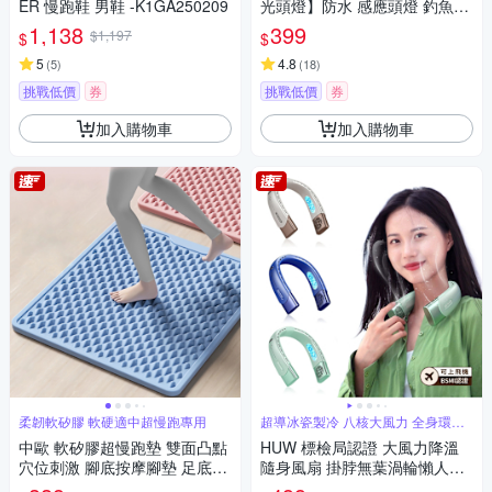
ER 慢跑鞋 男鞋 -K1GA250209
光頭燈】防水 感應頭燈 釣魚頭
燈 頭戴式頭燈 夜釣燈 工作燈
1,138
399
$1,197
$
$
露營 登山 戶外照明 多功能照明
5
_急速配
4.8
(
5
)
(
18
)
挑戰低價
券
挑戰低價
券
加入購物車
加入購物車
柔韌軟矽膠 軟硬適中超慢跑專用
超導冰瓷製冷 八核大風力 全身環繞
送風
中歐 軟矽膠超慢跑墊 雙面凸點
HUW 標檢局認證 大風力降溫
穴位刺激 腳底按摩腳墊 足底指
隨身風扇 掛脖無葉渦輪懶人風
壓板 室內健身跑步墊 健康步道
扇 戶外露營靜音便攜迷你風扇