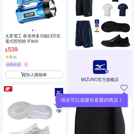
太星電工 夜巡俠多功能LED充
電式照明燈 IF800
539
$
5
(
3
)
挑戰低價
券
加入購物車
MIZUNO官方旗艦店
現在可以追蹤你喜愛的商店！