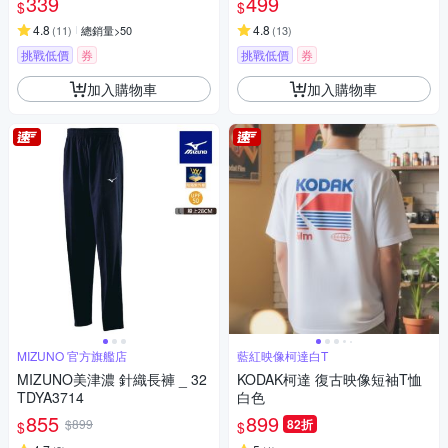
339
499
$
$
運動墊
（可上飛機）
4.8
4.8
(
11
)
總銷量>50
(
13
)
挑戰低價
券
挑戰低價
券
加入購物車
加入購物車
MIZUNO 官方旗艦店
藍紅映像柯達白T
MIZUNO美津濃 針織長褲 _ 32
KODAK柯達 復古映像短袖T恤
TDYA3714
白色
855
899
$899
82折
$
$