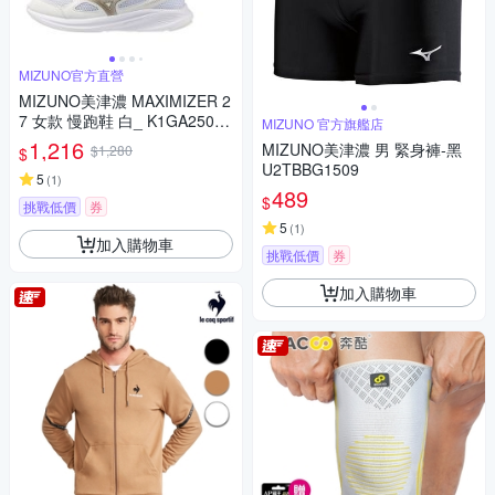
MIZUNO官方直營
MIZUNO美津濃 MAXIMIZER 2
7 女款 慢跑鞋 白_ K1GA25012
MIZUNO 官方旗艦店
6
1,216
MIZUNO美津濃 男 緊身褲-黑
$1,280
$
U2TBBG1509
5
(
1
)
489
$
挑戰低價
券
5
(
1
)
加入購物車
挑戰低價
券
加入購物車