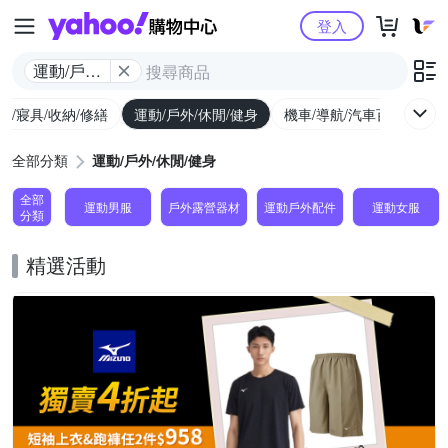
Yahoo購物中心
登入
運動/戶外/
休閒/健身
具/寢具/收納/修繕
運動/戶外/休閒/健身
機車/導航/汽車百貨
圖
全部分類
運動/戶外/休閒/健身
全部
運動男服
戶外露營器材
運動戶外配件
運動女服
分類
精選活動