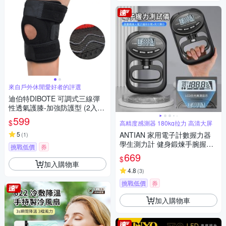
來自戶外休閒愛好者的評選
迪伯特DIBOTE 可調式三線彈
性透氣護膝-加強防護型 (2入) -
快速到貨
599
$
高精度感測器 180kg拉力 高清大屏
5
ANTIAN 家用電子計數握力器
(
1
)
學生測力計 健身鍛煉手腕握力
挑戰低價
券
圈 腕力器 握力體能測試儀
669
$
加入購物車
4.8
(
3
)
挑戰低價
券
加入購物車