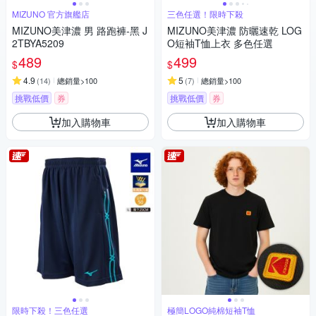
MIZUNO 官方旗艦店
三色任選！限時下殺
MIZUNO美津濃 男 路跑褲-黑 J
MIZUNO美津濃 防曬速乾 LOG
2TBYA5209
O短袖T恤上衣 多色任選
489
499
$
$
4.9
5
(
14
)
總銷量>100
(
7
)
總銷量>100
挑戰低價
券
挑戰低價
券
加入購物車
加入購物車
限時下殺！三色任選
極簡LOGO純棉短袖T恤