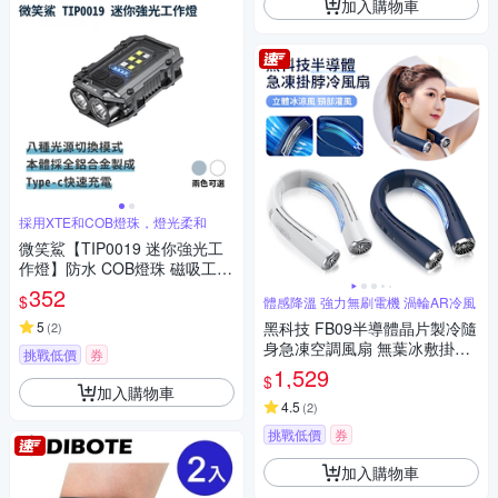
加入購物車
採用XTE和COB燈珠，燈光柔和
微笑鯊【TIP0019 迷你強光工
作燈】防水 COB燈珠 磁吸工作
燈 汽修燈 露營 登山 釣魚 戶外
352
$
體感降溫 強力無刷電機 渦輪AR冷風
照明 多功能照明 超亮遠射 爆亮
輕巧便攜
5
黑科技 FB09半導體晶片製冷隨
(
2
)
身急凍空調風扇 無葉冰敷掛脖
挑戰低價
券
風扇 冰旋風運動風扇（可上飛
1,529
$
機）
加入購物車
4.5
(
2
)
挑戰低價
券
加入購物車