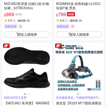
MIZUNO美津濃 拉鏈口袋 針織
KODAK柯達 經典刺繡小LOGO
短褲 _32TBC533xx
短袖T恤 黑色
669
799
$704
89折
$
$
4.9
4.8
(
7
)
總銷量>50
(
7
)
總銷量>50
挑戰低價
券
挑戰低價
券
加入購物車
加入購物車
MIZUNO官方直營
高容量鋰電池，可續航時間最長可達
12小時
【MIZUNO 美津濃】 MAXIMIZ
微笑鯊【K225 M77變焦感應強