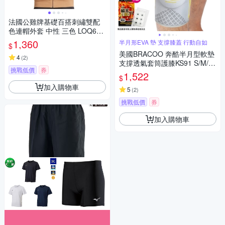
法國公雞牌基礎百搭刺繡雙配
色連帽外套 中性 三色 LOQ638
65
1,360
半月形EVA 墊 支撐膝蓋 行動自如
$
美國BRACOO 奔酷半月型軟墊
4
(
2
)
支撐透氣套筒護膝KS91 S/M/L/
挑戰低價
券
XL
1,522
$
加入購物車
5
(
2
)
挑戰低價
券
加入購物車