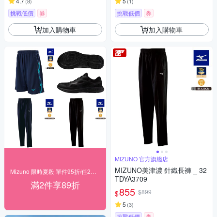
4.7
5
(
8
)
(
1
)
挑戰低價
券
挑戰低價
券
加入購物車
加入購物車
MIZUNO 官方旗艦店
MIZUNO美津濃 針織長褲 _ 32
Mizuno 限時夏殺 單件95折/任2件89折
TDYA3709
滿2件享89折
855
$899
$
5
(
3
)
挑戰低價
券