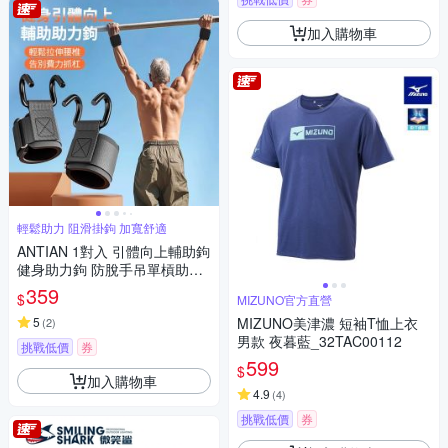
加入購物車
輕鬆助力 阻滑掛鉤 加寬舒適
ANTIAN 1對入 引體向上輔助鉤
健身助力鉤 防脫手吊單槓助力
鉤 單槓護腕勾 硬舉輔助器
359
$
MIZUNO官方直營
5
MIZUNO美津濃 短袖T恤上衣
(
2
)
男款 夜暮藍_32TAC00112
挑戰低價
券
599
$
加入購物車
4.9
(
4
)
挑戰低價
券