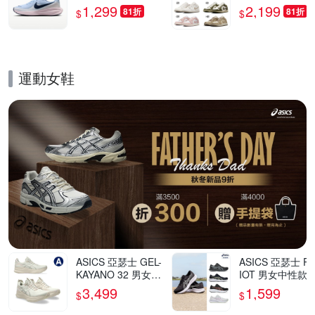
休閒鞋 運動鞋 走路
LOW 喬丹一代 
1,299
2,199
81折
81折
$
$
鞋 慢跑鞋 日常穿搭
鞋 運動鞋 走路鞋
低筒 男女鞋 單一價
搭鞋 日常穿搭 低
男女鞋 單一價
運動女鞋
的優惠推薦活動
ASICS 亞瑟士 GEL-
ASICS 亞瑟士 PA
KAYANO 32 男女中
IOT 男女中性款 
性款 支撐 慢跑鞋
門 跑鞋(多款任選
3,499
1,599
$
$
(多款任選)