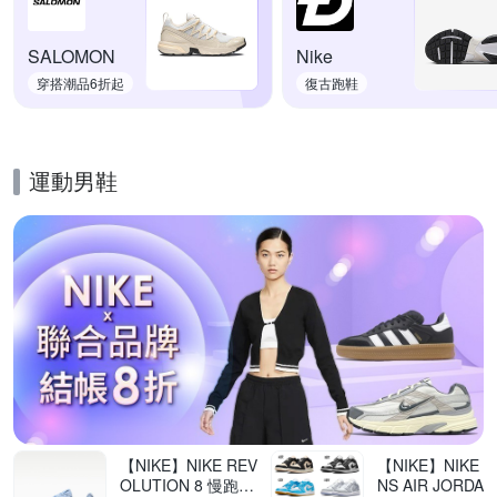
SALOMON
Nike
穿搭潮品6折起
復古跑鞋
運動男鞋
的優惠推薦活動
【NIKE】NIKE REV
【NIKE】NIKE 
OLUTION 8 慢跑鞋
NS AIR JORDAN