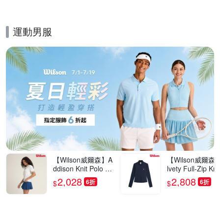
運動男服
的優惠推薦活動
【Wilson威爾森】A
【Wilson威爾森
ddison Knit Polo 女
lvety Full-Zip Kni
款 服飾 Polo衫 沙色
cket 女款 服飾 
2,028
2,808
6折
6折
$
$
外套 海軍藍/沙色