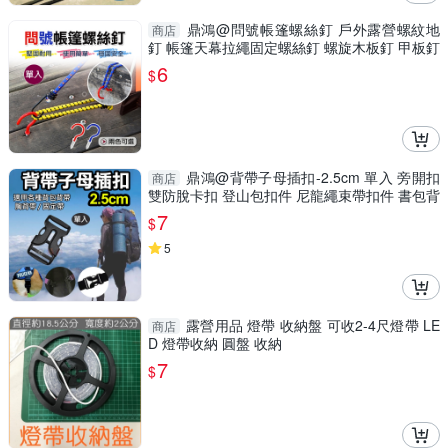
鼎鴻@問號帳篷螺絲釘 戶外露營螺紋地
商店
釘 帳篷天幕拉繩固定螺絲釘 螺旋木板釘 甲板釘
掛鉤釘
6
$
鼎鴻@背帶子母插扣-2.5cm 單入 旁開扣
商店
雙防脫卡扣 登山包扣件 尼龍繩束帶扣件 書包背
帶調節
7
$
5
露營用品 燈帶 收納盤 可收2-4尺燈帶 LE
商店
D 燈帶收納 圓盤 收納
7
$