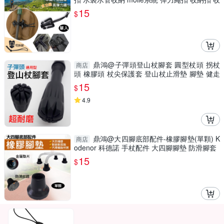
納夾扣 快掛扣
15
$
鼎鴻@子彈頭登山杖腳套 圓型杖頭 拐杖
商店
頭 橡膠頭 杖尖保護套 登山杖止滑墊 腳墊 健走
杖配件
15
$
4.9
鼎鴻@大四腳底部配件-橡膠腳墊(單顆) K
商店
odenor 科德諾 手杖配件 大四腳腳墊 防滑腳套
15
$