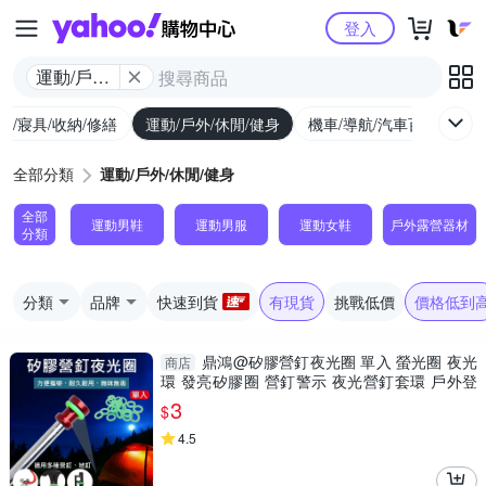
Yahoo購物中心
登入
運動/戶外/
休閒/健身
具/寢具/收納/修繕
運動/戶外/休閒/健身
機車/導航/汽車百貨
圖
全部分類
運動/戶外/休閒/健身
全部
運動男鞋
運動男服
運動女鞋
戶外露營器材
分類
分類
品牌
快速到貨
有現貨
挑戰低價
價格低到
鼎鴻@矽膠營釘夜光圈 單入 螢光圈 夜光
商店
環 發亮矽膠圈 營釘警示 夜光營釘套環 戶外登
山野營夜釣
3
$
4.5