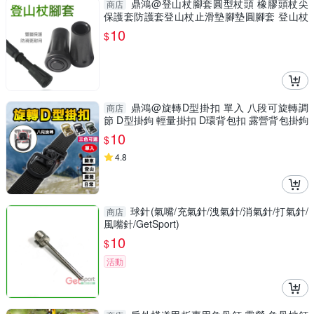
鼎鴻@登山杖腳套圓型杖頭 橡膠頭杖尖
商店
保護套防護套登山杖止滑墊腳墊圓腳套 登山杖
配件
10
$
鼎鴻@旋轉D型掛扣 單入 八段可旋轉調
商店
節 D型掛鉤 輕量掛扣 D環背包扣 露營背包掛鉤
戰術腰帶掛扣
10
$
4.8
球針(氣嘴/充氣針/洩氣針/消氣針/打氣針/
商店
風嘴針/GetSport)
10
$
活動