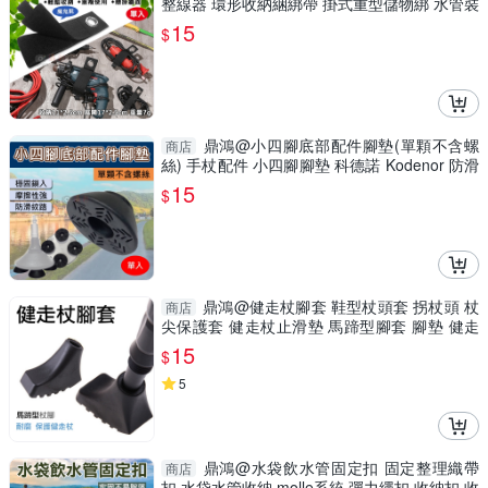
整線器 環形收納綑綁帶 掛式重型儲物綁 水管裝
備收納
15
$
鼎鴻@小四腳底部配件腳墊(單顆不含螺
商店
絲) 手杖配件 小四腳腳墊 科德諾 Kodenor 防滑
腳套
15
$
鼎鴻@健走杖腳套 鞋型杖頭套 拐杖頭 杖
商店
尖保護套 健走杖止滑墊 馬蹄型腳套 腳墊 健走
杖配件
15
$
5
鼎鴻@水袋飲水管固定扣 固定整理織帶
商店
扣 水袋水管收納 molle系統 彈力繩扣 收納扣 收