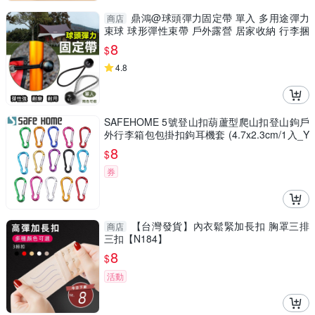
鼎鴻@球頭彈力固定帶 單入 多用途彈力
商店
束球 球形彈性束帶 戶外露營 居家收納 行李捆
綁 帳篷綁帶
8
$
4.8
SAFEHOME 5號登山扣葫蘆型爬山扣登山鉤戶
外行李箱包包掛扣鉤耳機套 (4.7x2.3cm/1入_Y
BA002)
8
$
券
【台灣發貨】內衣鬆緊加長扣 胸罩三排
商店
三扣【N184】
8
$
活動