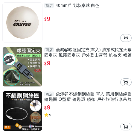
40mm乒乓球/桌球 白色
商店
9
$
鼎鴻@帳篷固定夾(單入) 滑扣式帳篷天幕
商店
固定夾 風繩固定夾 戶外登山露營 帆布夾 帳篷
夾扣
9
$
鼎鴻@不鏽鋼鋼絲圈 單入 萬用鋼絲線圈
商店
鑰匙圈 O型環 鑰匙環 鎖扣 戶外旅遊行李吊牌
扣環 DIY多用途
9
$
5