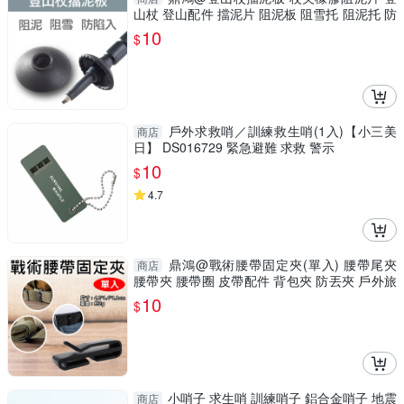
山杖 登山配件 擋泥片 阻泥板 阻雪托 阻泥托 防
陷泥巴
10
$
戶外求救哨／訓練救生哨(1入)【小三美
商店
日】 DS016729 緊急避難 求救 警示
10
$
4.7
鼎鴻@戰術腰帶固定夾(單入) 腰帶尾夾
商店
腰帶夾 腰帶圈 皮帶配件 背包夾 防丟夾 戶外旅
遊
10
$
小哨子 求生哨 訓練哨子 鋁合金哨子 地震
商店