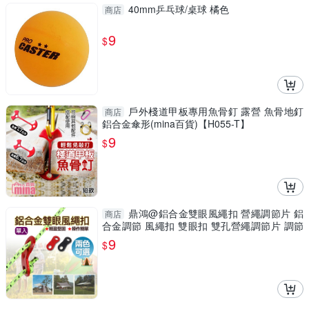
40mm乒乓球/桌球 橘色
商店
9
$
戶外棧道甲板專用魚骨釘 露營 魚骨地釘
商店
鋁合金傘形(mina百貨)【H055-T】
9
$
鼎鴻@鋁合金雙眼風繩扣 營繩調節片 鋁
商店
合金調節 風繩扣 雙眼扣 雙孔營繩調節片 調節
片工具
9
$