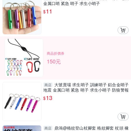
金属口哨 紧急 哨子 求生小哨子
11
$
商品折價券
150元
大號賣場 求生哨子 訓練哨子 鋁合金哨子
商店
地震 金属口哨 紧急 哨子 求生小哨子 防狼警報
器 防身警
13
$
鼎鴻@格紋登山杖腳套 格紋腳套 杖頭 橡
商店