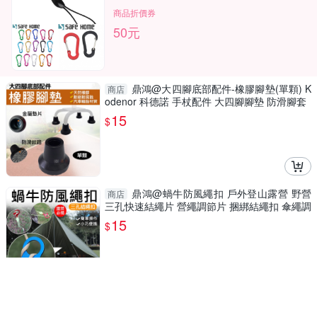
商品折價券
50元
鼎鴻@大四腳底部配件-橡膠腳墊(單顆) K
商店
odenor 科德諾 手杖配件 大四腳腳墊 防滑腳套
15
$
鼎鴻@蝸牛防風繩扣 戶外登山露營 野營
商店
三孔快速結繩片 營繩調節片 捆綁結繩扣 傘繩調
節扣
15
$
點秋香 大粒火種10入 火種 烤肉 露營 生
商店
火【愛買】