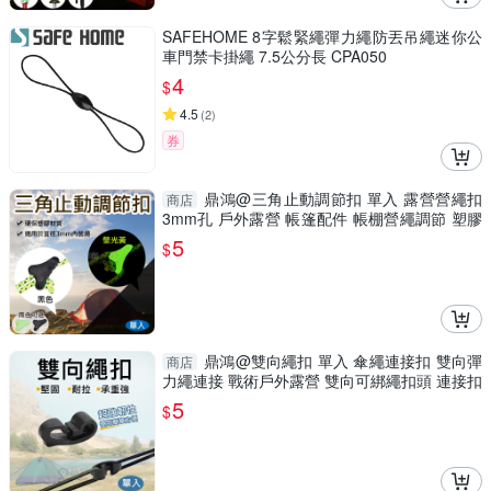
SAFEHOME 8字鬆緊繩彈力繩防丟吊繩迷你公
車門禁卡掛繩 7.5公分長 CPA050
4
$
4.5
(
2
)
券
鼎鴻@三角止動調節扣 單入 露營營繩扣
商店
3mm孔 戶外露營 帳篷配件 帳棚營繩調節 塑膠
鬆緊扣
5
$
鼎鴻@雙向繩扣 單入 傘繩連接扣 雙向彈
商店
力繩連接 戰術戶外露營 雙向可綁繩扣頭 連接扣
配件
5
$