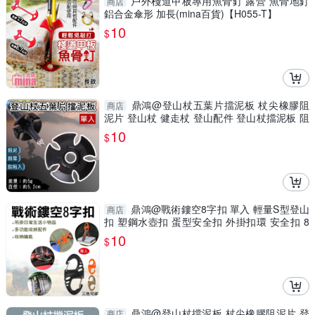
戶外棧道甲板專用魚骨釘 露營 魚骨地釘
商店
鋁合金傘形 加長(mina百貨)【H055-T】
10
$
鼎鴻@登山杖五葉片擋泥板 杖尖橡膠阻
商店
泥片 登山杖 健走杖 登山配件 登山杖擋泥板 阻
泥板 阻泥托
10
$
鼎鴻@戰術鏤空8字扣 單入 輕量S型登山
商店
扣 塑鋼水壺扣 蛋型安全扣 外掛扣環 安全扣 8
字型登山扣
10
$
鼎鴻@登山杖擋泥板 杖尖橡膠阻泥片 登
商店