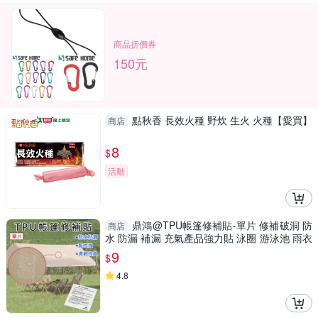
商品折價券
150元
點秋香 長效火種 野炊 生火 火種【愛買】
商店
8
$
活動
鼎鴻@TPU帳篷修補貼-單片 修補破洞 防
商店
水 防漏 補漏 充氣產品強力貼 泳圈 游泳池 雨衣
破洞補丁
9
$
4.8