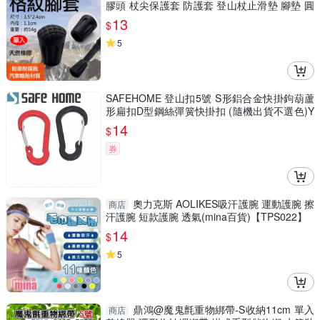
膠頭 杖尖保護套 防護套 登山杖止滑墊 腳墊 圓
腳套
13
$
5
SAFEHOME 登山扣5號 S形鋁合金快掛鉤葫蘆
形扁扣D型鋼絲彈簧快掛扣 (隨機出貨不選色)Y
BA003
14
$
券
奧力克斯 AOLIKES吸汗護腕 運動護腕 擦
商店
汗護腕 短款護腕 透氣(mina百貨)【TPS022】
14
$
5
鼎鴻@魔鬼氈重物綁帶-S收納11cm 單入
商店