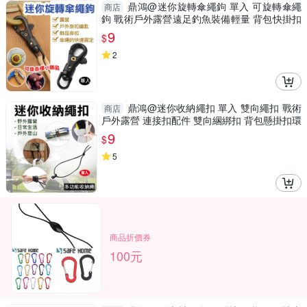
鼎鴻@迷你旋轉傘繩鉤 單入 可旋轉傘繩
商店
鉤 戰術戶外露營遠足釣魚裝備輕量 背包快掛扣
配件 鑰匙圈
9
$
2
鼎鴻@迷你收納繩扣 單入 雙向繩扣 戰術
商店
戶外露營 連接扣配件 雙向綑綁扣 背包懸掛扣環
9
$
5
商品折價券
100元