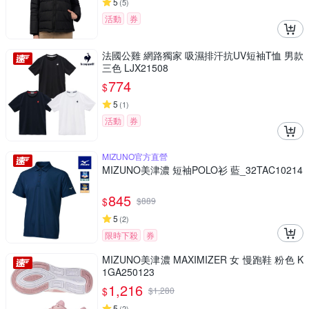
5
(
5
)
活動
券
法國公雞 網路獨家 吸濕排汗抗UV短袖T恤 男款
三色 LJX21508
774
$
5
(
1
)
活動
券
MIZUNO官方直營
MIZUNO美津濃 短袖POLO衫 藍_32TAC10214
845
$
$
889
5
(
2
)
限時下殺
券
MIZUNO美津濃 MAXIMIZER 女 慢跑鞋 粉色 K
1GA250123
1,216
$
$
1,280
5
(
2
)