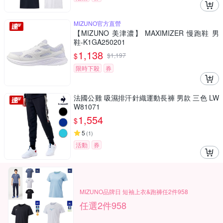
MIZUNO官方直營
【MIZUNO 美津濃】 MAXIMIZER 慢跑鞋 男
鞋-K1GA250201
1,138
$
$
1,197
限時下殺
券
法國公雞 吸濕排汗針織運動長褲 男款 三色 LW
W81071
1,554
$
5
(
1
)
活動
券
MIZUNO品牌日 短袖上衣&跑褲任2件958
任選2件958