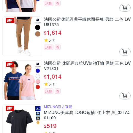
活動
券
法國公雞休閒經典平織休閒長褲 男款 二色 LW
U81375
1,614
$
5
(
7
)
活動
券
法國公雞 休閒經典抗UV短袖T恤 男款 三色 LW
V21301
1,014
$
5
(
1
)
活動
券
MIZUNO官方直營
MIZUNO美津濃 LOGO短袖T恤上衣 黑_32TAC
01109
519
$