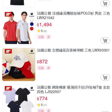
法國公雞 涼感繡花機能短袖POLO衫 男款 三色
LWX21042
1,494
$
5
(
2
)
活動
券
法國公雞 立體繡花百搭棒球帽 三色 LWX03301
872
$
活動
券
法國公雞 網路獨家 吸濕排汗抗UV短袖T恤 女款
四色 LJX22507
774
$
5
(
1
)
活動
券