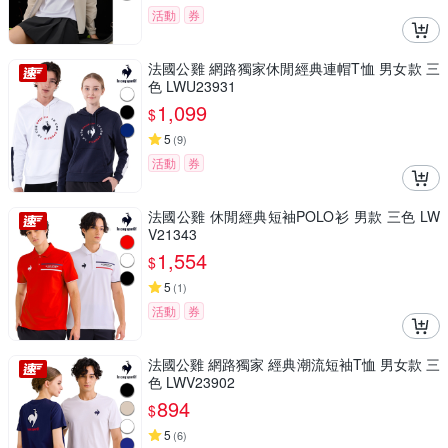
活動
券
法國公雞 網路獨家休閒經典連帽T恤 男女款 三
色 LWU23931
1,099
$
5
(
9
)
活動
券
法國公雞 休閒經典短袖POLO衫 男款 三色 LW
V21343
1,554
$
5
(
1
)
活動
券
法國公雞 網路獨家 經典潮流短袖T恤 男女款 三
色 LWV23902
894
$
5
(
6
)