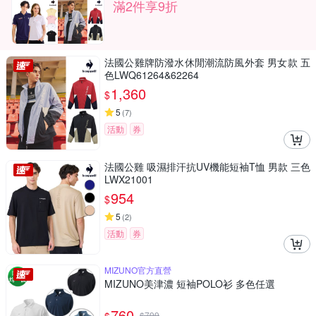
滿2件享9折
法國公雞牌防潑水休閒潮流防風外套 男女款 五
色LWQ61264&62264
1,360
$
5
(
7
)
活動
券
法國公雞 吸濕排汗抗UV機能短袖T恤 男款 三色
LWX21001
954
$
5
(
2
)
活動
券
MIZUNO官方直營
MIZUNO美津濃 短袖POLO衫 多色任選
760
$
799