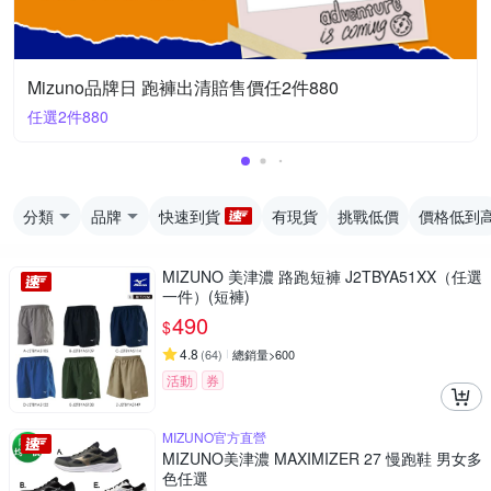
Mizuno品牌日 跑褲出清賠售價任2件880
任選2件880
分類
品牌
快速到貨
有現貨
挑戰低價
價格低到
MIZUNO 美津濃 路跑短褲 J2TBYA51XX（任選
一件）(短褲)
490
$
4.8
(
64
)
總銷量>600
活動
券
MIZUNO官方直營
MIZUNO美津濃 MAXIMIZER 27 慢跑鞋 男女多
色任選