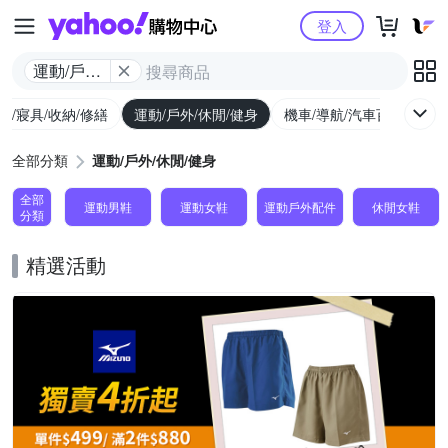
Yahoo購物中心
登入
運動/戶外/
休閒/健身
具/寢具/收納/修繕
運動/戶外/休閒/健身
機車/導航/汽車百貨
圖
全部分類
運動/戶外/休閒/健身
全部
運動男鞋
運動女鞋
運動戶外配件
休閒女鞋
分類
精選活動