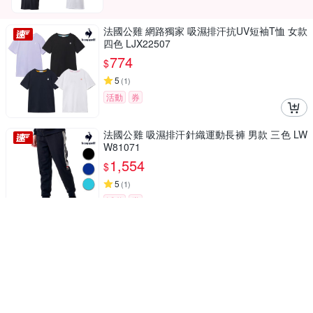
法國公雞 網路獨家 吸濕排汗抗UV短袖T恤 女款
四色 LJX22507
774
$
5
(
1
)
活動
券
法國公雞 吸濕排汗針織運動長褲 男款 三色 LW
W81071
1,554
$
5
(
1
)
活動
券
法國公雞休閒潮流短袖T恤 男女款 均一價
890
$
4.5
(
7
)
活動
券