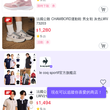
限時下殺
券
法國公雞 CHAMBORD運動鞋 男女鞋 灰色LWV
73203
1,280
$
5
(
2
)
活動
券
le coq sportif官方旗艦店
法國公雞 機能吸濕排汗短袖POLO衫 男款 三色
現在可以追蹤你喜愛的商店！
LWV21348
1,494
$
5
(
3
)