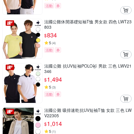
活動
券
法國公雞休閒基礎短袖T恤 男女款 四色 LWT23
803
834
$
5
(
4
)
活動
券
法國公雞 抗UV短袖POLO衫 男款 三色 LWV21
346
1,494
$
5
(
3
)
活動
券
法國公雞 吸排速乾抗UV短袖T恤 女款 三色 LW
V22305
1,014
$
5
(
1
)