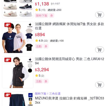
1,138
$
$
1,197
5
(
15
)
總銷量>200
限時下殺
券
法國公雞牌 網路獨家 休閒短袖T恤 男女款 多款
任選
894
$
4.9
(
22
)
總銷量>100
活動
券
法國公雞休閒潮流羽絨背心 男款 二色 LWU612
94
3,294
$
5
(
2
)
活動
券
限時下殺！三色任選
MIZUNO美津濃 拉鏈口袋 針織短褲 _32TBC53
3xx