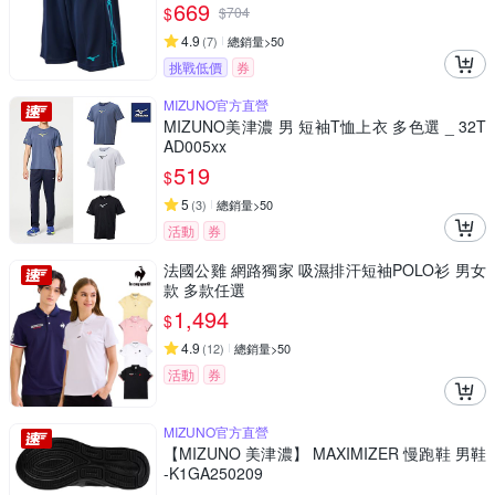
669
$
$
704
4.9
(
7
)
總銷量>50
挑戰低價
券
MIZUNO官方直營
MIZUNO美津濃 男 短袖T恤上衣 多色選 _ 32T
AD005xx
519
$
5
(
3
)
總銷量>50
活動
券
法國公雞 網路獨家 吸濕排汗短袖POLO衫 男女
款 多款任選
1,494
$
4.9
(
12
)
總銷量>50
活動
券
MIZUNO官方直營
【MIZUNO 美津濃】 MAXIMIZER 慢跑鞋 男鞋
-K1GA250209