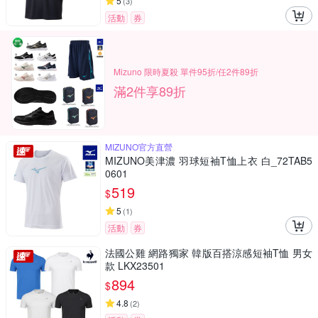
5
(
3
)
活動
券
Mizuno 限時夏殺 單件95折/任2件89折
滿2件享89折
MIZUNO官方直營
MIZUNO美津濃 羽球短袖T恤上衣 白_72TAB5
0601
519
$
5
(
1
)
活動
券
法國公雞 網路獨家 韓版百搭涼感短袖T恤 男女
款 LKX23501
894
$
4.8
(
2
)