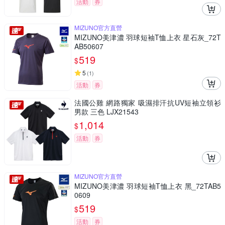
活動
券
MIZUNO官方直營
MIZUNO美津濃 羽球短袖T恤上衣 星石灰_72T
AB50607
519
$
5
(
1
)
活動
券
法國公雞 網路獨家 吸濕排汗抗UV短袖立領衫
男款 三色 LJX21543
1,014
$
活動
券
MIZUNO官方直營
MIZUNO美津濃 羽球短袖T恤上衣 黑_72TAB5
0609
519
$
活動
券