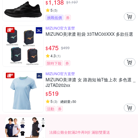
1,138
$
$
1,197
5
(
5
)
挑戰低價
券
MIZUNO官方直營
MIZUNO美津濃 鞋袋 33TMC00XXX 多款任選
475
$
$
499
4.3
(
1
)
限時下殺
券
MIZUNO官方直營
MIZUNO美津濃 女 路跑短袖T恤上衣 多色選 _
J2TAD202xx
519
$
5
(
3
)
總銷量>50
活動
券
法國公雞全館滿2件再9折 滿額雙重送