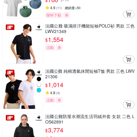
$
4.9
(
11
)
總銷量>50
限時下殺
券
法國公雞 吸濕排汗機能短袖POLO衫 男款 三色
LWV21349
1,554
$
活動
券
法國公雞 純棉透氣休閒短袖T恤 男款 三色 LWV
21306
1,014
$
4.8
(
4
)
活動
券
法國公雞防潑水潮流生活羽絨外套 女款 二色 L
OS62891
3,774
$