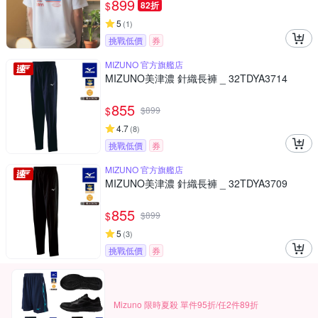
899
$
82折
5
(
1
)
挑戰低價
券
MIZUNO 官方旗艦店
MIZUNO美津濃 針織長褲 _ 32TDYA3714
855
$
$
899
4.7
(
8
)
挑戰低價
券
MIZUNO 官方旗艦店
MIZUNO美津濃 針織長褲 _ 32TDYA3709
855
$
$
899
5
(
3
)
挑戰低價
券
Mizuno 限時夏殺 單件95折/任2件89折