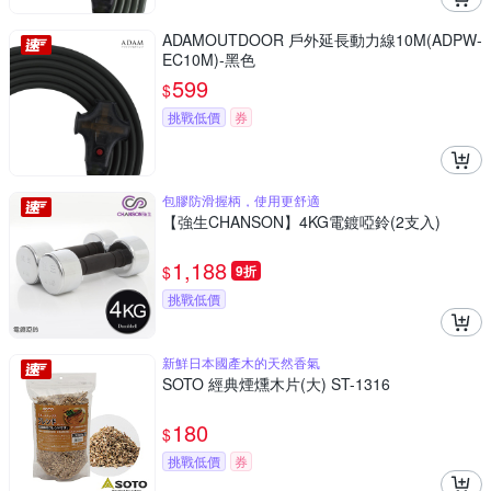
ADAMOUTDOOR 戶外延長動力線10M(ADPW-
EC10M)-黑色
599
$
挑戰低價
券
包膠防滑握柄，使用更舒適
【強生CHANSON】4KG電鍍啞鈴(2支入)
1,188
$
9折
挑戰低價
新鮮日本國產木的天然香氣
SOTO 經典煙燻木片(大) ST-1316
180
$
挑戰低價
券