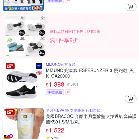
挑戰低價
券
運動品類日限時下殺↘結帳9折
滿1件享9折
MIZUNO官方直營
MIZUNO美津濃 ESPERUNZER 3 慢跑鞋 黑_
K1GA260601
1,388
$
$
1,461
挑戰低價
券
半月形EVA 墊 支撐膝蓋 行動自如
美國BRACOO 奔酷半月型軟墊支撐透氣套筒護
膝KS91 S/M/L/XL
1,522
$
5
(
2
)