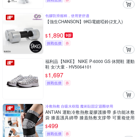
包膠防滑握柄，使用更舒適
【強生CHANSON】9KG電鍍啞鈴(2支入)
1,890
$
9折
挑戰低價
券
福利品【NIKE】 NIKE P-6000 GS 休閒鞋 運動
鞋 女/大童 - HV5064101
1,697
$
挑戰低價
券
冷敷熱敷 自吸水樹脂 魔術貼固定迴圈使用
ANTIAN 運動冷敷熱敷凝膠護膝帶 多功能冰敷
袋 膝蓋護具綁帶 膝蓋熱敷支撐帶 可重複使用
（非醫療器材）
499
$
挑戰低價
券