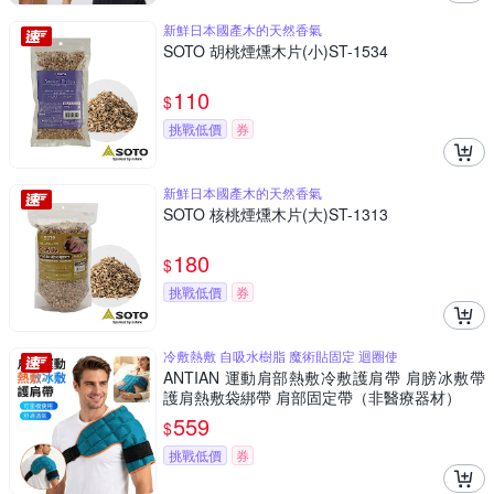
新鮮日本國產木的天然香氣
SOTO 胡桃煙燻木片(小)ST-1534
110
$
挑戰低價
券
新鮮日本國產木的天然香氣
SOTO 核桃煙燻木片(大)ST-1313
180
$
挑戰低價
券
冷敷熱敷 自吸水樹脂 魔術貼固定 迴圈使
ANTIAN 運動肩部熱敷冷敷護肩帶 肩膀冰敷帶
護肩熱敷袋綁帶 肩部固定帶（非醫療器材）
559
$
挑戰低價
券