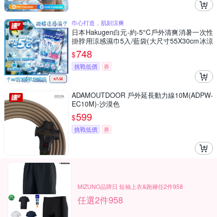
巾心打造，肌刻涼爽
日本Hakugen白元-約-5°C戶外清爽消暑一次性
掛脖用涼感濕巾5入/藍袋(大尺寸55X30cm冰涼
巾,脖圍冷領巾便攜隨身包,拋棄式旅遊通勤運動
748
$
巾)
挑戰低價
券
ADAMOUTDOOR 戶外延長動力線10M(ADPW-
EC10M)-沙漠色
599
$
挑戰低價
券
MIZUNO品牌日 短袖上衣&跑褲任2件958
任選2件958