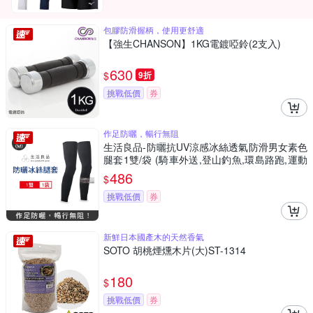
包膠防滑握柄，使用更舒適
【強生CHANSON】1KG電鍍啞鈴(2支入)
630
$
9折
挑戰低價
券
作足防曬，暢行無阻
生活良品-防曬抗UV涼感冰絲透氣防滑男女素色
腿套1雙/袋 (騎車外送,登山釣魚,環島路跑,運動
內搭褲)
486
$
挑戰低價
券
新鮮日本國產木的天然香氣
SOTO 胡桃煙燻木片(大)ST-1314
180
$
挑戰低價
券