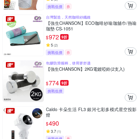
挑戰低價
券
台灣製造，天然咖啡紗纖維
【強生CHANSON】ECO咖啡紗瑜珈舖巾/熱瑜
珈墊 CS-1051
972
$
9折
5
(
2
)
挑戰低價
券
包膠防滑握柄，使用更舒適
【強生CHANSON】2KG電鍍啞鈴(2支入)
774
$
9折
挑戰低價
Caldo 卡朵生活 FL3 銀河七彩多模式星空投影
燈
490
$
3.7
(
1
)
挑戰低價
券