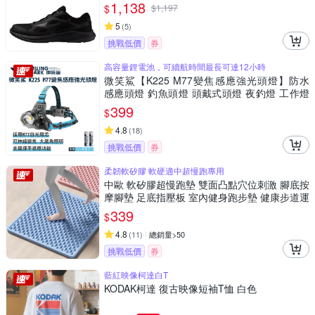
1,138
$
$
1,197
5
(
5
)
挑戰低價
券
高容量鋰電池，可續航時間最長可達12小時
微笑鯊【K225 M77變焦感應強光頭燈】防水
感應頭燈 釣魚頭燈 頭戴式頭燈 夜釣燈 工作燈
露營 登山 戶外照明 多功能照明_急速配
399
$
4.8
(
18
)
挑戰低價
券
柔韌軟矽膠 軟硬適中超慢跑專用
中歐 軟矽膠超慢跑墊 雙面凸點穴位刺激 腳底按
摩腳墊 足底指壓板 室內健身跑步墊 健康步道運
動墊
339
$
4.8
(
11
)
總銷量>50
挑戰低價
券
藍紅映像柯達白T
KODAK柯達 復古映像短袖T恤 白色