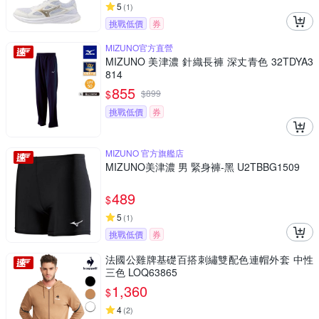
5
(
1
)
挑戰低價
券
MIZUNO官方直營
MIZUNO 美津濃 針織長褲 深丈青色 32TDYA3
814
855
$
$
899
挑戰低價
券
MIZUNO 官方旗艦店
MIZUNO美津濃 男 緊身褲-黑 U2TBBG1509
489
$
5
(
1
)
挑戰低價
券
法國公雞牌基礎百搭刺繡雙配色連帽外套 中性
三色 LOQ63865
1,360
$
4
(
2
)