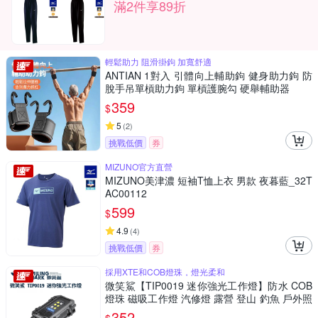
滿2件享89折
輕鬆助力 阻滑掛鉤 加寬舒適
ANTIAN 1對入 引體向上輔助鉤 健身助力鉤 防
脫手吊單槓助力鉤 單槓護腕勾 硬舉輔助器
359
$
5
(
2
)
挑戰低價
券
MIZUNO官方直營
MIZUNO美津濃 短袖T恤上衣 男款 夜暮藍_32T
AC00112
599
$
4.9
(
4
)
挑戰低價
券
採用XTE和COB燈珠，燈光柔和
微笑鯊【TIP0019 迷你強光工作燈】防水 COB
燈珠 磁吸工作燈 汽修燈 露營 登山 釣魚 戶外照
明 多功能照明 超亮遠射 爆亮 輕巧便攜
352