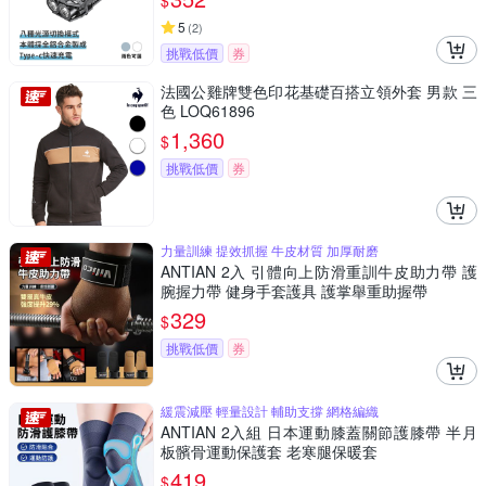
$
5
(
2
)
挑戰低價
券
法國公雞牌雙色印花基礎百搭立領外套 男款 三
色 LOQ61896
1,360
$
挑戰低價
券
力量訓練 提效抓握 牛皮材質 加厚耐磨
ANTIAN 2入 引體向上防滑重訓牛皮助力帶 護
腕握力帶 健身手套護具 護掌舉重助握帶
329
$
挑戰低價
券
緩震減壓 輕量設計 輔助支撐 網格編織
ANTIAN 2入組 日本運動膝蓋關節護膝帶 半月
板髕骨運動保護套 老寒腿保暖套
419
$