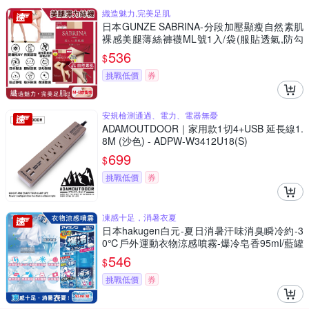
織造魅力,完美足肌
日本GUNZE SABRINA-分段加壓顯瘦自然素肌
裸感美腿薄絲褲襪ML號1入/袋(服貼透氣,防勾
耐刮,完美遮瑕,吸濕排汗)
536
$
挑戰低價
券
安規檢測通過、電力、電器無憂
ADAMOUTDOOR｜家用款1切4+USB 延長線1.
8M (沙色) - ADPW-W3412U18(S)
699
$
挑戰低價
券
凍感十足，消暑衣夏
日本hakugen白元-夏日消暑汗味消臭瞬冷約-3
0℃戶外運動衣物涼感噴霧-爆冷皂香95ml/藍罐
(攜帶型持久降溫劑,露營,運動,登山,外送,婚禮外
546
$
拍皆適用)
挑戰低價
券