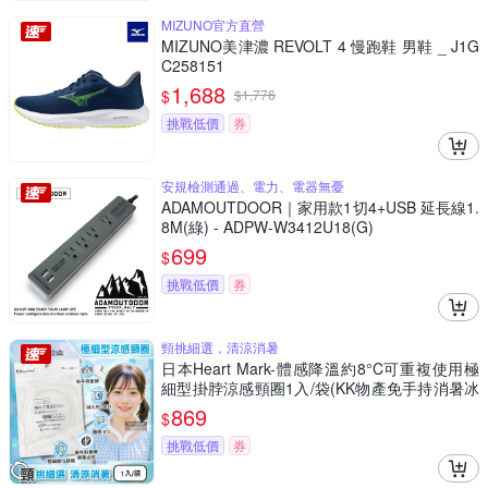
MIZUNO官方直營
MIZUNO美津濃 REVOLT 4 慢跑鞋 男鞋 _ J1G
C258151
1,688
$
$
1,776
挑戰低價
券
安規檢測通過、電力、電器無憂
ADAMOUTDOOR｜家用款1切4+USB 延長線1.
8M(綠) - ADPW-W3412U18(G)
699
$
挑戰低價
券
頸挑細選，清涼消暑
日本Heart Mark-體感降溫約8°C可重複使用極
細型掛脖涼感頸圈1入/袋(KK物產免手持消暑冰
敷頸環,頸部輕巧舒適,室內戶外沁涼持久約120
869
$
分)
挑戰低價
券