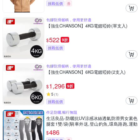
挑戰低價
券
包膠防滑握柄，使用更舒適
【強生CHANSON】4KG電鍍啞鈴(單支入)
522
$
9折
挑戰低價
包膠防滑握柄，使用更舒適
【強生CHANSON】6KG電鍍啞鈴(2支入)
1,296
$
9折
5
(
1
)
挑戰低價
作足防曬,暢行無阻
生活良品-防曬抗UV涼感冰絲透氣防滑男女素色
腿套1雙/袋(騎車外送,登山釣魚,環島路跑,運動
內搭褲)
486
$