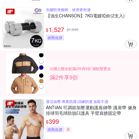
包膠防滑握柄，使用更舒適
【強生CHANSON】7KG電鍍啞鈴(2支入)
1,527
$
$
1,696
挑戰低價
法國公雞全館滿2件再9折 滿額雙重送
滿2件享9折
靈活加壓 專業防護 訓練防護 放鬆不適
ANTIAN 可調節加壓運動護肩綁帶 護肩帶 健身
排球羽毛球防脱臼護具 手臂肩膀固定帶
399
$
挑戰低價
券