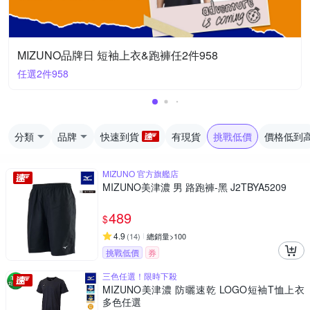
MIZUNO品牌日 短袖上衣&跑褲任2件958
任選2件958
分類
品牌
快速到貨
有現貨
挑戰低價
價格低到
MIZUNO 官方旗艦店
MIZUNO美津濃 男 路跑褲-黑 J2TBYA5209
489
$
4.9
(
14
)
總銷量>100
挑戰低價
券
三色任選！限時下殺
MIZUNO美津濃 防曬速乾 LOGO短袖T恤上衣
多色任選