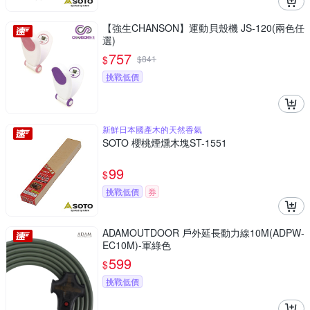
【強生CHANSON】運動貝殼機 JS-120(兩色任
選)
757
$
$
841
挑戰低價
新鮮日本國產木的天然香氣
SOTO 櫻桃煙燻木塊ST-1551
99
$
挑戰低價
券
ADAMOUTDOOR 戶外延長動力線10M(ADPW-
EC10M)-軍綠色
599
$
挑戰低價