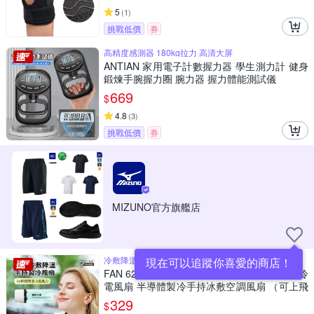
5
(
1
)
挑戰低價
券
高精度感測器 180kg拉力 高清大屏
ANTIAN 家用電子計數握力器 學生測力計 健身
鍛煉手腕握力圈 腕力器 握力體能測試儀
669
$
4.8
(
3
)
挑戰低價
券
MIZUNO官方旗艦店
冷敷降溫 持久續航 三檔風力 小巧便攜
現在可以追蹤你喜愛的商店！
FAN 622 戶外靜音風扇2200mah 桌面大風力冷
電風扇 半導體製冷手持冰敷空調風扇 （可上飛
機）
329
$