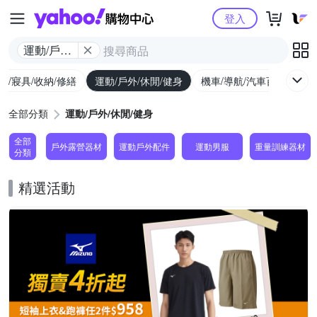
Yahoo購物中心
登入
運動/戶外/
休閒/健身
具/寢具/收納/修繕
運動/戶外/休閒/健身
機車/導航/汽車百貨
圖
全部分類
運動/戶外/休閒/健身
全部
戶外露營器材
運動戶外配件
運動男服
重量訓練器材
分類
精選活動