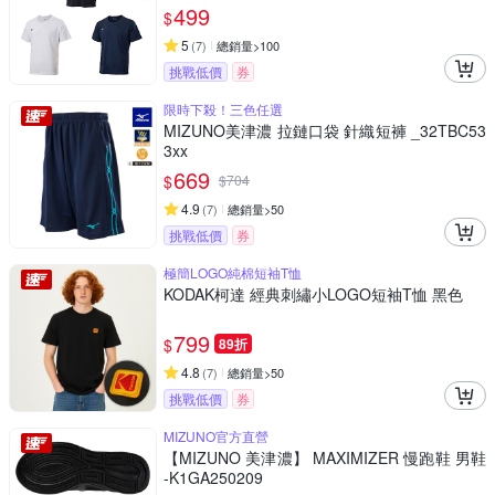
499
$
5
(
7
)
總銷量>100
挑戰低價
券
限時下殺！三色任選
MIZUNO美津濃 拉鏈口袋 針織短褲 _32TBC53
3xx
669
$
$
704
4.9
(
7
)
總銷量>50
挑戰低價
券
極簡LOGO純棉短袖T恤
KODAK柯達 經典刺繡小LOGO短袖T恤 黑色
799
$
89折
4.8
(
7
)
總銷量>50
挑戰低價
券
MIZUNO官方直營
【MIZUNO 美津濃】 MAXIMIZER 慢跑鞋 男鞋
-K1GA250209