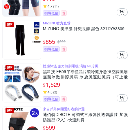
4.7
(
11
)
挑戰低價
券
MIZUNO官方直營
MIZUNO 美津濃 針織長褲 黑色 32TDYA3809
855
$
$
899
挑戰低價
券
體感降溫 強力無刷電機 渦輪AR冷風
黑科技 FB09半導體晶片製冷隨身急凍空調風扇
無葉冰敷掛脖風扇 冰旋風運動風扇（可上飛
機）
1,529
$
4.5
(
2
)
挑戰低價
券
來自戶外休閒愛好者的評選
迪伯特DIBOTE 可調式三線彈性透氣護膝-加強
防護型 (2入) -快速到貨
599
$