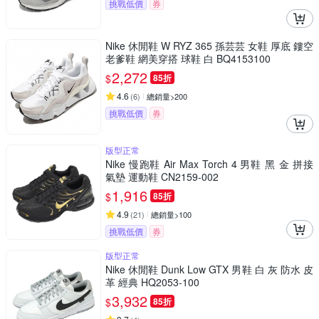
挑戰低價
券
Nike 休閒鞋 W RYZ 365 孫芸芸 女鞋 厚底 鏤空
老爹鞋 網美穿搭 球鞋 白 BQ4153100
2,272
$
85折
4.6
(
6
)
總銷量>200
挑戰低價
券
版型正常
Nike 慢跑鞋 Air Max Torch 4 男鞋 黑 金 拼接
氣墊 運動鞋 CN2159-002
1,916
$
85折
4.9
(
21
)
總銷量>100
挑戰低價
券
版型正常
Nike 休閒鞋 Dunk Low GTX 男鞋 白 灰 防水 皮
革 經典 HQ2053-100
3,932
$
85折