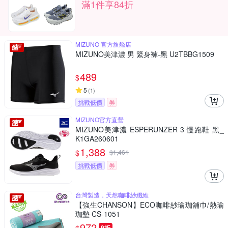
滿1件享84折
MIZUNO 官方旗艦店
MIZUNO美津濃 男 緊身褲-黑 U2TBBG1509
489
$
5
(
1
)
挑戰低價
券
MIZUNO官方直營
MIZUNO美津濃 ESPERUNZER 3 慢跑鞋 黑_
K1GA260601
1,388
$
$
1,461
挑戰低價
券
台灣製造，天然咖啡紗纖維
【強生CHANSON】ECO咖啡紗瑜珈舖巾/熱瑜
珈墊 CS-1051
972
9折