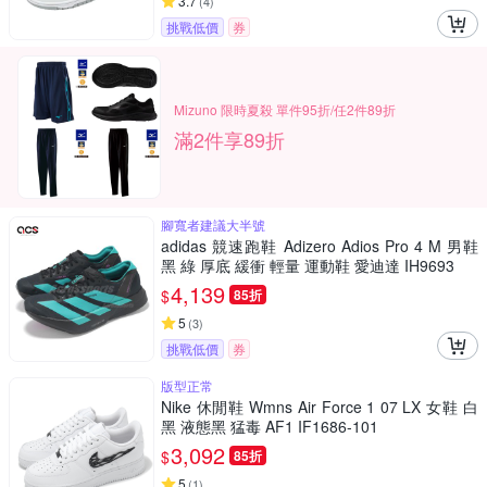
3.7
(
4
)
挑戰低價
券
Mizuno 限時夏殺 單件95折/任2件89折
滿2件享89折
腳寬者建議大半號
adidas 競速跑鞋 Adizero Adios Pro 4 M 男鞋
黑 綠 厚底 緩衝 輕量 運動鞋 愛迪達 IH9693
4,139
$
85折
5
(
3
)
挑戰低價
券
版型正常
Nike 休閒鞋 Wmns Air Force 1 07 LX 女鞋 白
黑 液態黑 猛毒 AF1 IF1686-101
3,092
$
85折
5
(
1
)