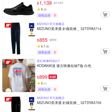
1,138
$
$
1,197
5
(
5
)
挑戰低價
券
MIZUNO 官方旗艦店
MIZUNO美津濃 針織長褲 _ 32TDYA3714
855
$
$
899
4.7
(
8
)
挑戰低價
券
藍紅映像柯達白T
KODAK柯達 復古映像短袖T恤 白色
899
$
82折
5
(
1
)
挑戰低價
券
MIZUNO 官方旗艦店
MIZUNO美津濃 針織長褲 _ 32TDYA3709