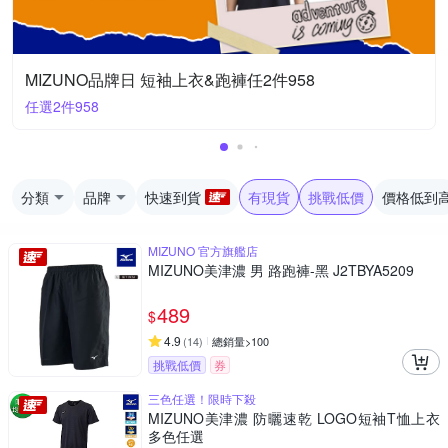
MIZUNO品牌日 短袖上衣&跑褲任2件958
任選2件958
分類
品牌
快速到貨
有現貨
挑戰低價
價格低到
MIZUNO 官方旗艦店
MIZUNO美津濃 男 路跑褲-黑 J2TBYA5209
489
$
4.9
(
14
)
總銷量>100
挑戰低價
券
三色任選！限時下殺
MIZUNO美津濃 防曬速乾 LOGO短袖T恤上衣
多色任選