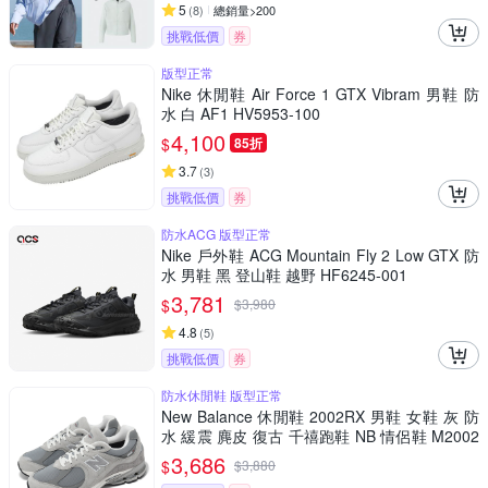
5
(
8
)
總銷量>200
挑戰低價
券
版型正常
Nike 休閒鞋 Air Force 1 GTX Vibram 男鞋 防
水 白 AF1 HV5953-100
4,100
$
85折
3.7
(
3
)
挑戰低價
券
防水ACG 版型正常
Nike 戶外鞋 ACG Mountain Fly 2 Low GTX 防
水 男鞋 黑 登山鞋 越野 HF6245-001
3,781
$
$
3,980
4.8
(
5
)
挑戰低價
券
防水休閒鞋 版型正常
New Balance 休閒鞋 2002RX 男鞋 女鞋 灰 防
水 緩震 麂皮 復古 千禧跑鞋 NB 情侶鞋 M2002
RXJ-D
3,686
$
$
3,880