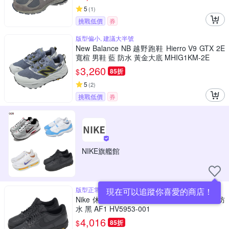
5
(
1
)
挑戰低價
券
版型偏小, 建議大半號
New Balance NB 越野跑鞋 Hierro V9 GTX 2E
寬楦 男鞋 藍 防水 黃金大底 MHIG1KM-2E
3,260
$
85折
5
(
2
)
挑戰低價
券
NIKE旗艦館
版型正常
現在可以追蹤你喜愛的商店！
Nike 休閒鞋 Air Force 1 GTX Vibram 男鞋 防
水 黑 AF1 HV5953-001
4,016
$
85折