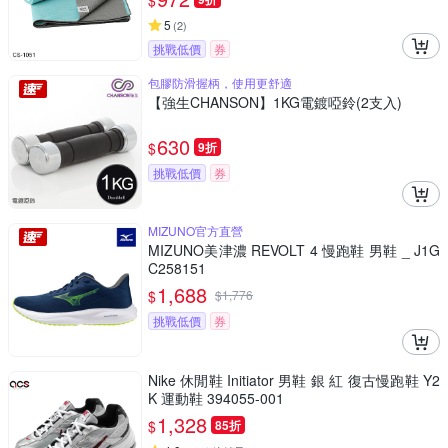
$
5
(
2
)
挑戰低價
券
包膠防滑握柄，使用更舒適
【強生CHANSON】1KG電鍍啞鈴(2支入)
630
$
9折
挑戰低價
券
MIZUNO官方直營
MIZUNO美津濃 REVOLT 4 慢跑鞋 男鞋 _ J1G
C258151
1,688
$
$
1,776
挑戰低價
券
Nike 休閒鞋 Initiator 男鞋 銀 紅 復古慢跑鞋 Y2
K 運動鞋 394055-001
1,328
$
85折