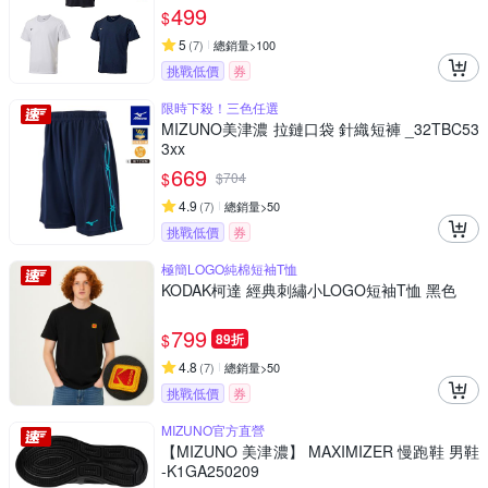
499
$
5
(
7
)
總銷量>100
挑戰低價
券
限時下殺！三色任選
MIZUNO美津濃 拉鏈口袋 針織短褲 _32TBC53
3xx
669
$
$
704
4.9
(
7
)
總銷量>50
挑戰低價
券
極簡LOGO純棉短袖T恤
KODAK柯達 經典刺繡小LOGO短袖T恤 黑色
799
$
89折
4.8
(
7
)
總銷量>50
挑戰低價
券
MIZUNO官方直營
【MIZUNO 美津濃】 MAXIMIZER 慢跑鞋 男鞋
-K1GA250209