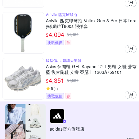
Aniviia 匹克球球拍
Aniviia 匹克球球拍 Voltex Gen 3 Pro 日本Tora
y碳纖維T800s 附拍套
4,094
$
$
4,450
挑戰低價
券
版型偏小, 建議大半號
Asics 休閒鞋 GEL-Kayano 12 1 男鞋 女鞋 蒼穹
藍 復古跑鞋 支撐 亞瑟士 1203A759101
4,351
$
$
4,580
5
(
1
)
挑戰低價
券
adidas官方旗艦店