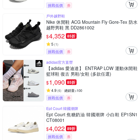
挑戰低價
券
戶外越野鞋
Nike 休閒鞋 ACG Mountain Fly Gore-Tex 防水
越野男鞋 黑 DD2861002
4,352
$
85折
5
(
1
)
挑戰低價
券
adidas官方直營
【adidas 愛迪達】 ENTRAP LOW 運動休閒鞋
籃球鞋 復古 男鞋/女鞋 (多款任選)
1,090
$
85折
4.9
(
6
)
總銷量>100
挑戰低價
券
Ept Court 韓國潮牌
Ept Court 焦糖奶油 韓國潮牌 小白鞋 EP1SN1
CT08001
4,022
$
89折
挑戰低價
券