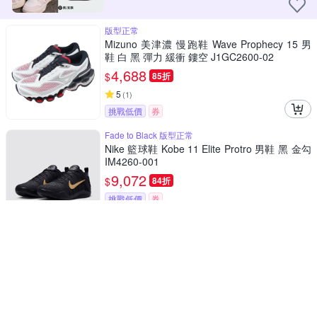
版型正常
Mizuno 美津濃 慢跑鞋 Wave Prophecy 15 男
鞋 白 黑 彈力 緩衝 鏤空 J1GC2600-02
4,688
$
85折
5
(
1
)
挑戰低價
券
Fade to Black 版型正常
Nike 籃球鞋 Kobe 11 Elite Protro 男鞋 黑 金勾
IM4260-001
9,072
$
84折
挑戰低價
券
版型正常
New Balance NB 休閒鞋 996 男鞋 美製 灰 黑
麂皮 磨砂革 拼接 復古 NB U996TG-D
5,111
$
$
5,380
5
(
4
)