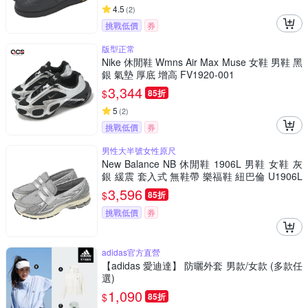
4.5
(
2
)
挑戰低價
券
版型正常
Nike 休閒鞋 Wmns Air Max Muse 女鞋 男鞋 黑
銀 氣墊 厚底 增高 FV1920-001
3,344
$
85折
5
(
2
)
挑戰低價
券
男性大半號女性原尺
New Balance NB 休閒鞋 1906L 男鞋 女鞋 灰
銀 緩震 套入式 無鞋帶 樂福鞋 紐巴倫 U1906L
AE-D
3,596
$
85折
挑戰低價
券
adidas官方直營
【adidas 愛迪達】 防曬外套 男款/女款 (多款任
選)
1,090
$
85折