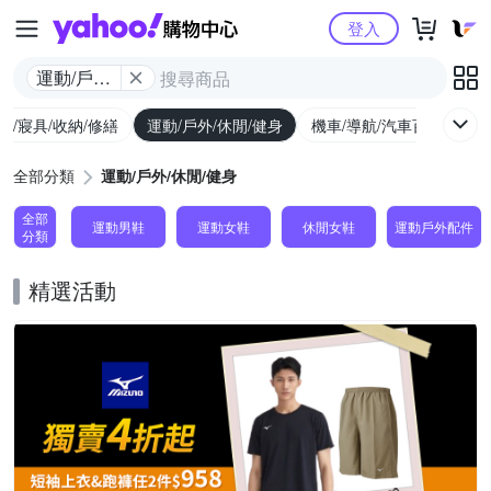
Yahoo購物中心
登入
運動/戶外/
休閒/健身
具/寢具/收納/修繕
運動/戶外/休閒/健身
機車/導航/汽車百貨
圖
全部分類
運動/戶外/休閒/健身
全部
運動男鞋
運動女鞋
休閒女鞋
運動戶外配件
分類
精選活動