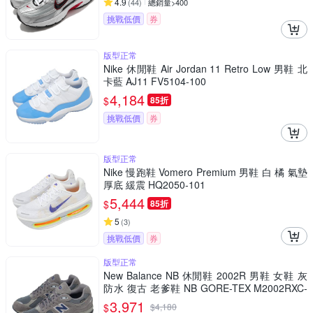
4.9
(
44
)
總銷量>400
挑戰低價
券
版型正常
Nike 休閒鞋 Air Jordan 11 Retro Low 男鞋 北
卡藍 AJ11 FV5104-100
4,184
$
85折
挑戰低價
券
版型正常
Nike 慢跑鞋 Vomero Premium 男鞋 白 橘 氣墊
厚底 緩震 HQ2050-101
5,444
$
85折
5
(
3
)
挑戰低價
券
版型正常
New Balance NB 休閒鞋 2002R 男鞋 女鞋 灰
防水 復古 老爹鞋 NB GORE-TEX M2002RXC-
D
3,971
$
$
4,180