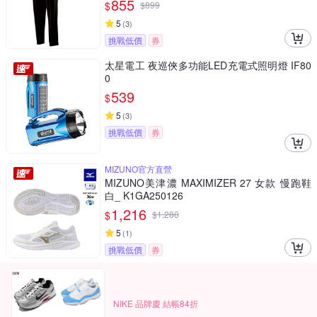
855
$
$
899
5
(
3
)
挑戰低價
券
太星電工 夜巡俠多功能LED充電式照明燈 IF80
0
539
$
5
(
3
)
挑戰低價
券
MIZUNO官方直營
MIZUNO美津濃 MAXIMIZER 27 女款 慢跑鞋
白_ K1GA250126
1,216
$
$
1,280
5
(
1
)
挑戰低價
券
NIKE 品牌慶 結帳84折