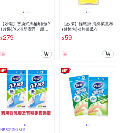
【妙潔】替換式馬桶刷頭(2
【妙潔】輕鬆掛 海綿菜瓜布
1片裝)/包-清新潔淨一般型/
(替換包)-3片菜瓜布
橘油去污多效型 2款
279
59
$
$
券
券
NBR新環保材質