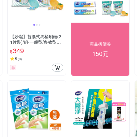
【妙潔】替換式馬桶刷頭(2
1片裝)/組-一般型/多效型任
商品折價券
選
349
$
150元
5
(
3
)
券