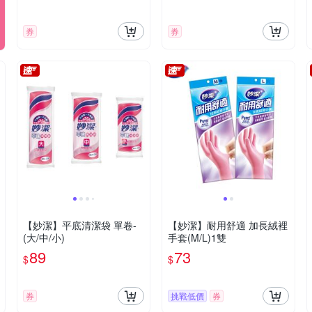
券
券
【妙潔】平底清潔袋 單卷-
【妙潔】耐用舒適 加長絨裡
(大/中/小)
手套(M/L)1雙
89
73
$
$
券
挑戰低價
券