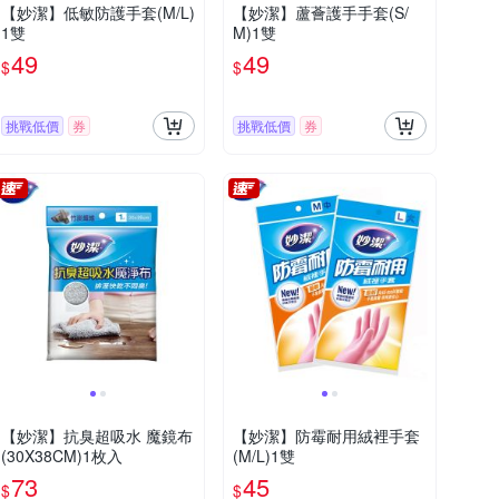
【妙潔】低敏防護手套(M/L)
【妙潔】蘆薈護手手套(S/
1雙
M)1雙
49
49
$
$
挑戰低價
券
挑戰低價
券
【妙潔】抗臭超吸水 魔鏡布
【妙潔】防霉耐用絨裡手套
(30X38CM)1枚入
(M/L)1雙
73
45
$
$