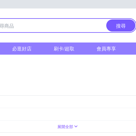
搜尋
必逛好店
刷卡/超取
會員專享
浴廁清潔
平板拖把
油煙過濾網
鍋爐清潔
拖把替換布
海綿刷
水管清潔
濾水網/毛髮過濾網
不鏽鋼刷
展開全部