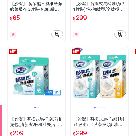
【妙潔】 萌呆熊三層細緻海
【妙潔】替換式馬桶刷頭(2
綿菜瓜布 2片裝/包(細緻餐
1片裝)/包-強效型/全效極淨4
具適用/顏色隨機)
X 2款
65
299
$
$
券
券
【妙潔】替換式馬桶刷頭補
【妙潔】替換式馬桶刷(1刷
充包(清新潔淨/橘油去污) 14
+1底座+14片替換頭)-清新
片/盒
潔淨/橘油去污2款
209
299
$
$