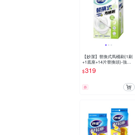
【妙潔】替換式馬桶刷(1刷
+1底座+14片替換頭)-強效
去污款
319
$
券