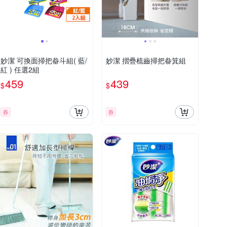
妙潔 可換面掃把畚斗組( 藍/
妙潔 摺疊梳齒掃把畚箕組
紅 ) 任選2組
459
439
$
$
券
券