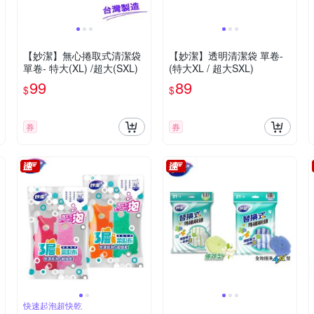
【妙潔】無心捲取式清潔袋
【妙潔】透明清潔袋 單卷-
單卷- 特大(XL) /超大(SXL)
(特大XL / 超大SXL)
99
89
$
$
券
券
快速起泡超快乾