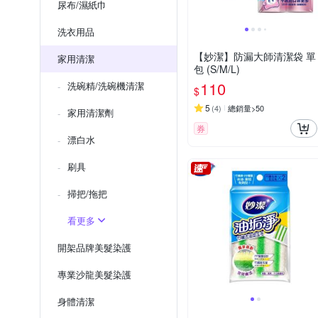
尿布/濕紙巾
洗衣用品
【妙潔】防漏大師清潔袋 單
家用清潔
包 (S/M/L)
110
洗碗精/洗碗機清潔
$
5
(
4
)
總銷量>50
家用清潔劑
券
漂白水
刷具
掃把/拖把
看更多
開架品牌美髮染護
專業沙龍美髮染護
身體清潔