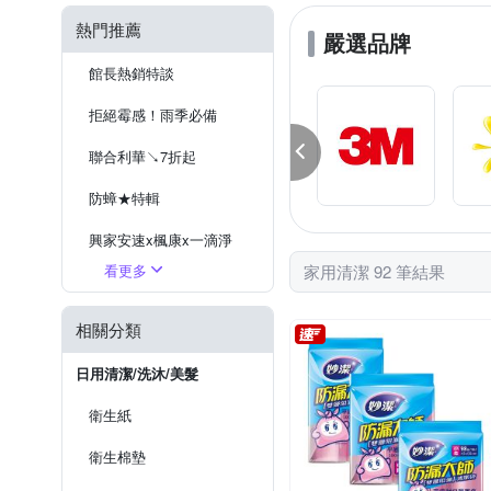
熱門推薦
嚴選品牌
館長熱銷特談
拒絕霉感！雨季必備
聯合利華↘7折起
防蟑★特輯
興家安速x楓康x一滴淨
看更多
家用清潔 92 筆結果
懶人打掃小撇步
防蚊驅鼠除蟲
相關分類
台塑生醫↘6折起
日用清潔/洗沐/美髮
香氛美學★生活的儀式感
衛生紙
妙管家全館5折起
衛生棉墊