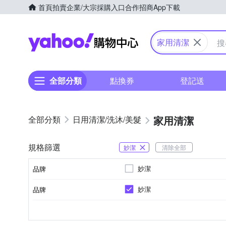
首頁
拍賣
企業/大宗採購入口
合作招商
App下載
Yahoo購物中心
家用清潔
全部分類
點換券
登記送
家用清潔
日用清潔/洗沐/美髮
規格篩選
妙潔
清除全部
妙潔
品牌
妙潔
品牌
品牌名稱
地板清潔
清潔刷
菜瓜布
平底
無香味
圓底
手套
抹布
花果香
馬桶清潔
掃把
水槽蓋
用途
種類
類別
類型
香味
品牌名稱