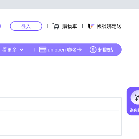
購物車
帳號綁定送
登入
看更多
uniopen 聯名卡
超贈點