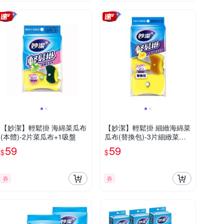
【妙潔】輕鬆掛 海綿菜瓜布
【妙潔】輕鬆掛 細緻海綿菜
(本體)-2片菜瓜布+1吸盤
瓜布(替換包)-3片細緻菜瓜
布
59
59
$
$
券
券