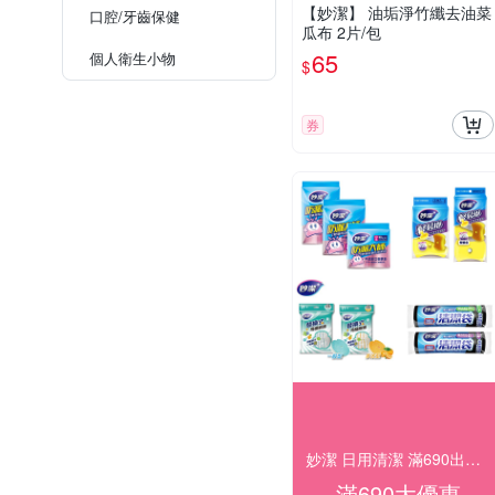
【妙潔】 油垢淨竹纖去油菜
口腔/牙齒保健
瓜布 2片/包
65
個人衛生小物
$
券
妙潔 日用清潔 滿690出貨！
滿690大優惠