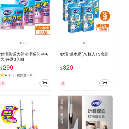
妙潔防漏大師清潔袋(小/中/
妙潔 濾水網(70枚入) 5盒組
大)任選3入組
299
320
$
$
4.8
(
6
)
總銷量>100
券
券