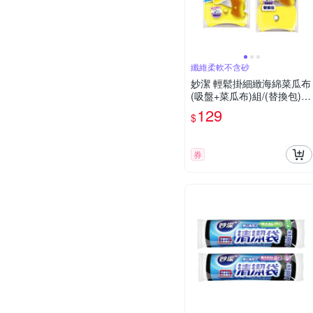
纖維柔軟不含砂
妙潔 輕鬆掛細緻海綿菜瓜布
(吸盤+菜瓜布)組/(替換包)3
片入 任選
129
$
券