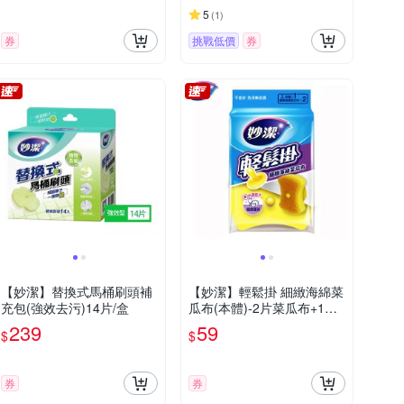
5
(
1
)
券
挑戰低價
券
【妙潔】替換式馬桶刷頭補
【妙潔】輕鬆掛 細緻海綿菜
充包(強效去污)14片/盒
瓜布(本體)-2片菜瓜布+1吸
盤
239
59
$
$
券
券