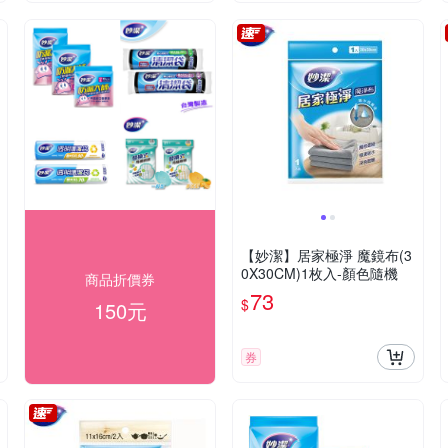
【妙潔】居家極淨 魔鏡布(3
0X30CM)1枚入-顏色隨機
商品折價券
73
$
150元
券