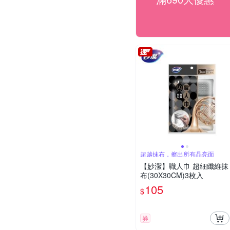
超越抹布，擦出所有晶亮面
【妙潔】職人巾 超細纖維抹
布(30X30CM)3枚入
105
$
券