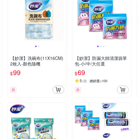
【妙潔】洗碗布(11X16CM)
【妙潔】防漏大師清潔袋單
2枚入-顏色隨機
包-小/中/大任選
99
69
$
$
5
(
3
)
總銷量>100
券
券