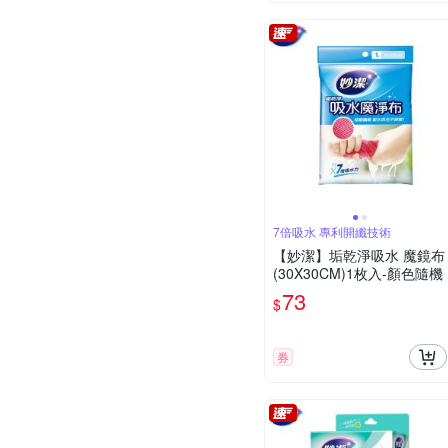
7倍吸水 專利開纖技術
【妙潔】垢乾淨吸水 魔鏡布
(30X30CM)1枚入-顏色隨機
73
$
券