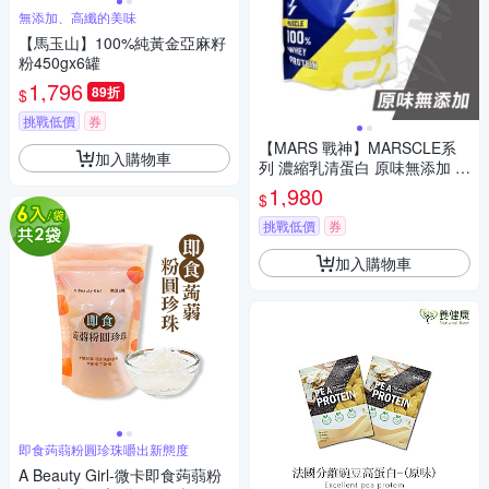
無添加、高纖的美味
【馬玉山】100%純黃金亞麻籽
粉450gx6罐
1,796
89折
$
挑戰低價
券
【MARS 戰神】MARSCLE系
加入購物車
列 濃縮乳清蛋白 原味無添加 2
kg/袋
1,980
$
挑戰低價
券
加入購物車
即食蒟蒻粉圓珍珠嚼出新態度
A Beauty Girl-微卡即食蒟蒻粉