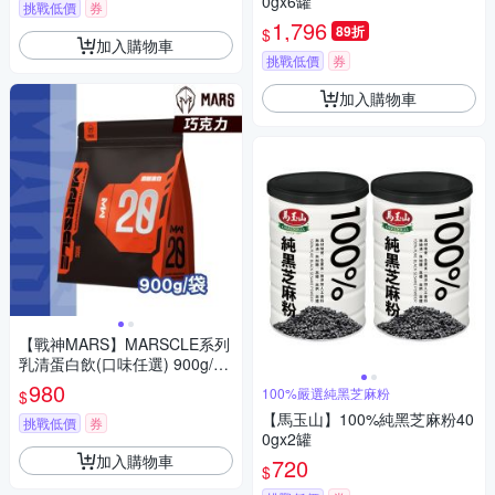
0gx6罐
挑戰低價
券
1,796
89折
$
加入購物車
挑戰低價
券
加入購物車
【戰神MARS】MARSCLE系列
乳清蛋白飲(口味任選) 900g/袋
(蛋白粉)
980
100%嚴選純黑芝麻粉
$
【馬玉山】100%純黑芝麻粉40
挑戰低價
券
0gx2罐
加入購物車
720
$