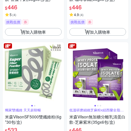
446
446
$
$
5
4.9
(
4
)
(
4
)
挑戰低價
券
挑戰低價
券
加入購物車
加入購物車
獨家雙纖維 天天超順暢
低溫研磨細緻芝麻粉x紐西蘭全脂奶
粉
米森VilsonSF5000雙纖維粉(6g
米森Vilson無加糖分離乳清蛋白
*30包/盒)
飲-芝麻紫米(35gx6包/盒)
533
446
$
$