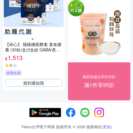
補貨中
【蒔心】 睡睡纖夜酵素 素食膠
囊 (30粒/盒)3盒組 GABA/夜酵
素/益生菌/肉鹼/黑生薑
1,513
$
5
(
1
)
挑戰低價
暢銷保健品享折95折
貨到通知我
滿1件享95折
Yahoo台灣電子商務 版權所有 © 2026 服務條款(
更新
)