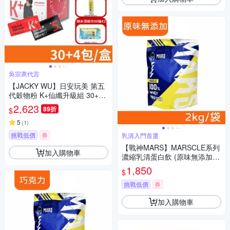
吳宗憲代言
【JACKY WU】日安玩美 第五
代穀物粉 K+仙纖升級組 30+4
包/盒
2,623
89折
$
5
(
1
)
挑戰低價
券
乳清入門首選
【戰神MARS】MARSCLE系列
加入購物車
濃縮乳清蛋白飲 (原味無添加) 2
kg/袋
1,850
$
挑戰低價
券
加入購物車