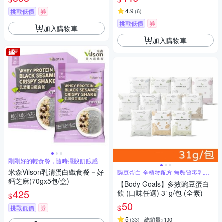
4.9
挑戰低價
券
(
6
)
挑戰低價
券
加入購物車
加入購物車
剛剛好的輕食餐，隨時擺脫飢餓感
米森Vilson乳清蛋白纖食餐－好
豌豆蛋白 全植物配方 無麩質零乳糖
全素
鈣芝麻(70gx5包/盒)
【Body Goals】多效豌豆蛋白
425
飲 (口味任選) 31g/包 (全素)
$
50
$
挑戰低價
券
5
(
33
)
總銷量>100