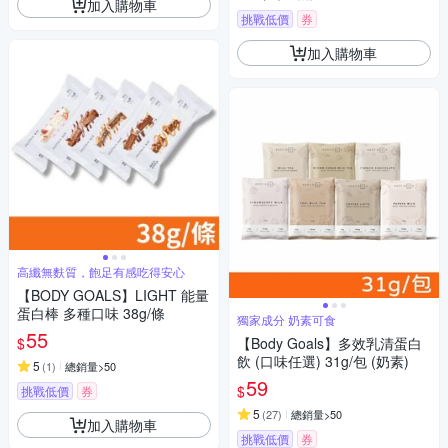
加入購物車
挑戰低價
券
加入購物車
高纖無麩質，飽足有感吃得安心
【BODY GOALS】LIGHT 能量
蛋白棒 多種口味 38g/條
獨家成分 奶素可食
55
$
【Body Goals】多效乳清蛋白
飲 (口味任選) 31g/包 (奶素)
5
(
1
)
總銷量>50
59
$
挑戰低價
券
5
(
27
)
總銷量>50
加入購物車
挑戰低價
券