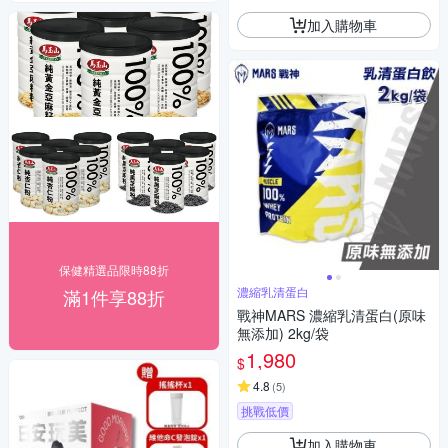
加入購物車
保健精選品限時88折
濃縮乳清蛋白
滿1件享88折
戰神MARS 濃縮乳清蛋白(原味
無添加) 2kg/袋
1,980
$
4.8
(
5
)
挑戰低價
加入購物車