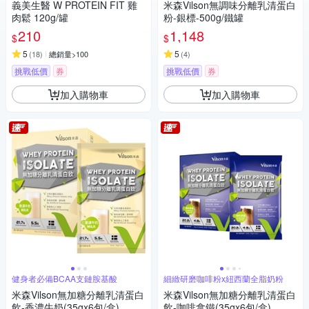
義美生醫 W PROTEIN FIT 雞
米森Vilson無調味分離乳清蛋白
肉鬆 120g/罐
粉-銀標-500g/鐵罐
210
1,148
$
$
5
5
(
18
)
總銷量>100
(
4
)
挑戰低價
券
挑戰低價
券
加入購物車
加入購物車
健身者必備BCAA支鏈胺基酸
細緻研磨咖啡粉x紐西蘭全脂奶粉
米森Vilson無加糖分離乳清蛋白
米森Vilson無加糖分離乳清蛋白
飲-香濃牛奶(35gx6包/盒)
飲-咖啡拿鐵(35gx6包/盒)