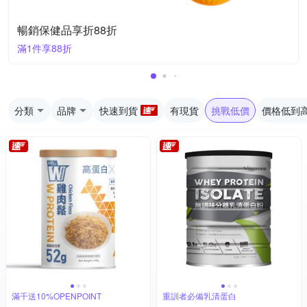
暢銷保健品享折88折
滿1件享88折
分類
品牌
快速到貨
有現貨
挑戰低價
價格低到
滿千送10%OPENPOINT
重訓者必備乳清蛋白