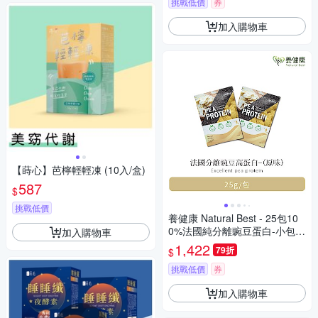
挑戰低價
券
加入購物車
【蒔心】芭檸輕輕凍 (10入/盒)
587
$
挑戰低價
養健康 Natural Best - 25包10
0%法國純分離豌豆蛋白-小包裝
加入購物車
- URD-019
1,422
79折
$
挑戰低價
券
加入購物車