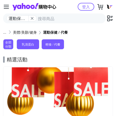
Yahoo購物中心
登入
運動保健 /
代餐
美體/美顏/健身
運動保健 / 代餐
全部
乳清蛋白
輕食 / 代餐
分類
精選活動