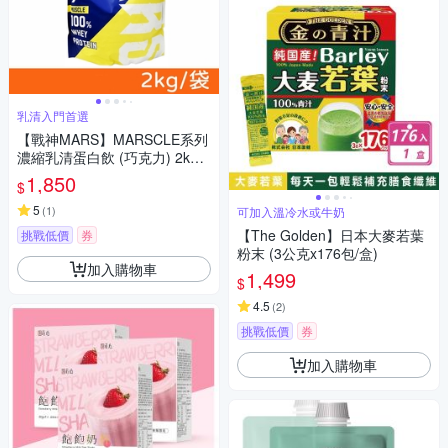
乳清入門首選
【戰神MARS】MARSCLE系列
濃縮乳清蛋白飲 (巧克力) 2kg/
袋
1,850
$
5
(
1
)
可加入溫冷水或牛奶
【The Golden】日本大麥若葉
挑戰低價
券
粉末 (3公克x176包/盒)
加入購物車
1,499
$
4.5
(
2
)
挑戰低價
券
加入購物車