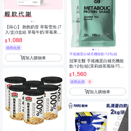
【蒔心】 飽飽奶昔 草莓雪泡 (7
入/盒)3盒組 草莓牛奶/草莓果
乾/高蛋白/膳食纖維/早餐/代餐/
1,088
$
窈窕
挑戰低價
手搖孅蛋白補充機能飲/12包/組
加入購物車
冠軍生醫 手搖孅蛋白補充機能
飲/12包/組(茉莉綠茶風味/巧克
力香草餅乾風味)
1,560
$
挑戰低價
券
加入購物車