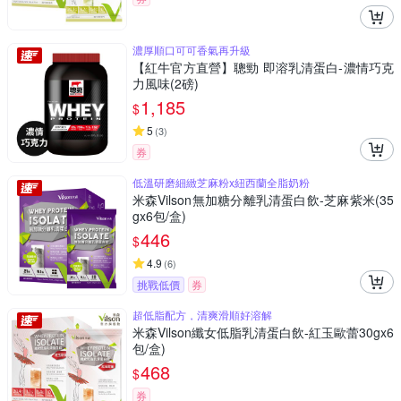
濃厚順口可可香氣再升級
【紅牛官方直營】聰勁 即溶乳清蛋白-濃情巧克
力風味(2磅)
1,185
$
5
(
3
)
券
低溫研磨細緻芝麻粉x紐西蘭全脂奶粉
米森Vilson無加糖分離乳清蛋白飲-芝麻紫米(35
gx6包/盒)
446
$
4.9
(
6
)
挑戰低價
券
超低脂配方，清爽滑順好溶解
米森Vilson纖女低脂乳清蛋白飲-紅玉歐蕾30gx6
包/盒)
468
$
券