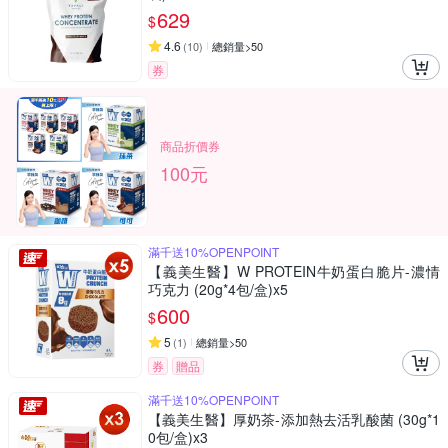
629
$
4.6
(
10
)
總銷量>50
券
商品折價券
100元
滿千送10%OPENPOINT
【義美生醫】W PROTEIN牛奶蛋白脆片-濃情
巧克力 (20g*4包/盒)x5
600
$
5
(
1
)
總銷量>50
券
贈品
滿千送10%OPENPOINT
【義美生醫】厚奶茶-添加熱去活乳酸菌 (30g*1
0包/盒)x3