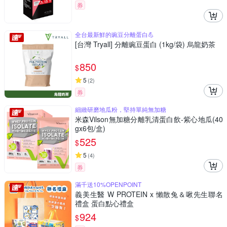
券
全台最新鮮的豌豆分離蛋白💪
[台灣 Tryall] 分離豌豆蛋白 (1kg/袋) 烏龍奶茶
850
$
5
(
2
)
券
細緻研磨地瓜粉，堅持單純無加糖
米森Vilson無加糖分離乳清蛋白飲-紫心地瓜(40
gx6包/盒)
525
$
5
(
4
)
券
滿千送10%OPENPOINT
義美生醫 W PROTEIN x 懶散兔＆啾先生聯名
禮盒 蛋白點心禮盒
924
$