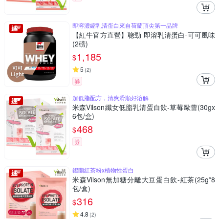
即溶濃縮乳清蛋白來自荷蘭頂尖第一品牌
【紅牛官方直營】聰勁 即溶乳清蛋白-可可風味
(2磅)
1,185
$
5
(
2
)
券
超低脂配方，清爽滑順好溶解
米森Vilson纖女低脂乳清蛋白飲-草莓歐蕾(30gx
6包/盒)
468
$
券
錫蘭紅茶粉x植物性蛋白
米森Vilson無加糖分離大豆蛋白飲-紅茶(25g*8
包/盒)
316
$
4.8
(
2
)