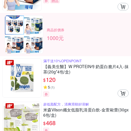
券
贈品
商品折價券
1000元
滿千送10%OPENPOINT
【義美生醫】W PROTEIN牛奶蛋白脆片4入-抹
茶(20g*4包/盒)
120
$
5
(
1
)
券
超低脂配方，清爽滑順好溶解
米森Vilson纖女低脂乳清蛋白飲-金萱歐蕾(30gx
6包/盒)
468
$
券