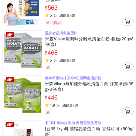
563
$
5
(
2
)
總銷量>50
券
贈品
重訓者必備乳清蛋白
米森Vilson無調味分離乳清蛋白粉-銀標(20gx8
包/盒)
468
$
5
(
3
)
總銷量>50
券
細緻研磨純抹茶粉x紐西蘭全脂奶粉
米森Vilson無加糖分離乳清蛋白飲-抹茶拿鐵(35
gx6包/盒)
446
$
4.9
(
5
)
總銷量>50
券
多口味 單純無添加 保留完整胺基酸
[台灣 Tryall] 濃縮乳清蛋白粉-香醇可可 (500g/
袋)