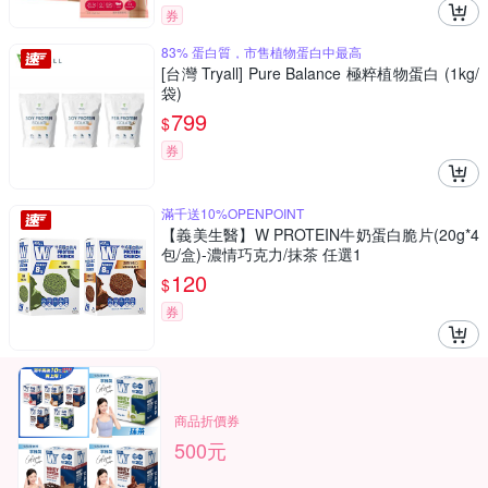
券
83% 蛋白質，市售植物蛋白中最高
[台灣 Tryall] Pure Balance 極粹植物蛋白 (1kg/
袋)
799
$
券
滿千送10%OPENPOINT
【義美生醫】W PROTEIN牛奶蛋白脆片(20g*4
包/盒)-濃情巧克力/抹茶 任選1
120
$
券
商品折價券
500元