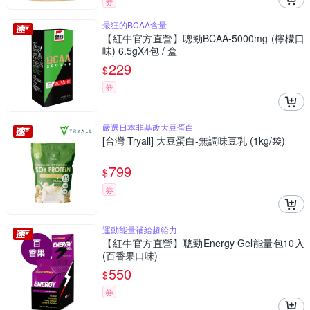
券
最狂的BCAA含量
【紅牛官方直營】聰勁BCAA-5000mg (檸檬口
味) 6.5gX4包 / 盒
229
$
券
嚴選日本非基改大豆蛋白
[台灣 Tryall] 大豆蛋白-無調味豆乳 (1kg/袋)
799
$
券
運動能量補給超給力
【紅牛官方直營】聰勁Energy Gel能量包10入
(百香果口味)
550
$
券