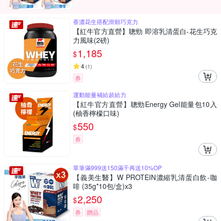
香濃花生搭配滑順巧克力
【紅牛官方直營】聰勁 即溶乳清蛋白-花生巧克
力風味(2磅)
1,185
$
4
(
1
)
券
運動能量補給超給力
【紅牛官方直營】聰勁Energy Gel能量包10入
(柚香檸檬口味)
550
$
券
單筆滿999送150滿千再送10%OP
【義美生醫】W PROTEIN濃縮乳清蛋白飲-咖
啡 (35g*10包/盒)x3
2,250
$
券
贈品