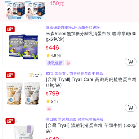
150元
細緻研磨咖啡粉x紐西蘭全脂奶粉
米森Vilson無加糖分離乳清蛋白飲-咖啡拿鐵(35
gx6包/盒)
446
$
4.9
(
4
)
挑戰低價
券
83% 蛋白質，市售植物蛋白中最高
[台灣 Tryall] Tryall Care 高纖高鈣植物蛋白粉
(1kg/袋)
799
$
5
(
1
)
券
多口味 單純無添加 保留完整胺基酸
[台灣 Tryall] 濃縮乳清蛋白粉-芋頭牛奶 (500g/
袋)
649