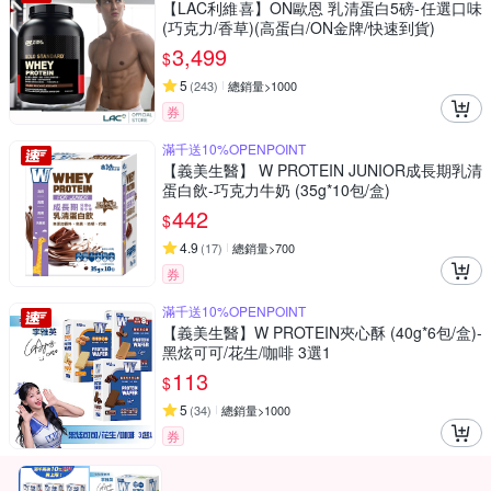
【LAC利維喜】ON歐恩 乳清蛋白5磅-任選口味
(巧克力/香草)(高蛋白/ON金牌/快速到貨)
3,499
$
5
(
243
)
總銷量>1000
券
滿千送10%OPENPOINT
【義美生醫】 W PROTEIN JUNIOR成長期乳清
蛋白飲-巧克力牛奶 (35g*10包/盒)
442
$
4.9
(
17
)
總銷量>700
券
滿千送10%OPENPOINT
【義美生醫】W PROTEIN夾心酥 (40g*6包/盒)-
黑炫可可/花生/咖啡 3選1
113
$
5
(
34
)
總銷量>1000
券