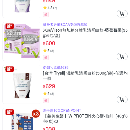
$
4.3
(
7
)
券
健身者必備BCAA支鏈胺基酸
米森Vilson無加糖分離乳清蛋白飲-藍莓莓果(35
gx6包/盒)
600
$
5
(
3
)
券
促銷↘原價$639
[台灣 Tryall] 濃縮乳清蛋白粉(500g/袋)-任選均
一價
629
$
5
(
3
)
券
滿千送10%OPENPOINT
【義美生醫】W PROTEIN夾心酥-咖啡 (40g*6
包/盒)x3
338
$