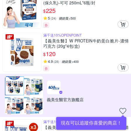
(保久乳)-可可 250mL*6瓶/封
225
$
5
(
24
)
總銷量>500
券
滿千送10%OPENPOINT
【義美生醫】W PROTEIN牛奶蛋白脆片-濃情
巧克力 (20g*4包/盒)
120
$
4.9
(
28
)
總銷量>400
券
義美生醫官方旗艦店
滿千送10%OPENPOINT
現在可以追蹤你喜愛的商店！
【義美生醫】W PROTEIN牛奶蛋白脆片-濃情