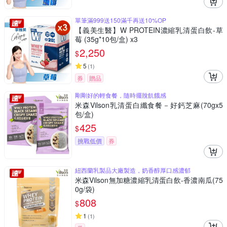
單筆滿999送150滿千再送10%OP
【義美生醫】W PROTEIN濃縮乳清蛋白飲-草
莓 (35g*10包/盒) x3
2,250
$
5
(
1
)
券
贈品
剛剛好的輕食餐，隨時擺脫飢餓感
米森Vilson乳清蛋白纖食餐－好鈣芝麻(70gx5
包/盒)
425
$
挑戰低價
券
紐西蘭乳製品大廠製造，奶香醇厚口感濃郁
米森Vilson無加糖濃縮乳清蛋白飲-香濃南瓜(75
0g/袋)
808
$
1
(
1
)