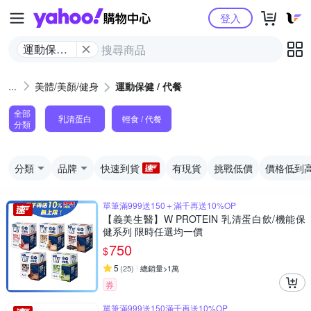
Yahoo購物中心
登入
運動保健 /
代餐
美體/美顏/健身
運動保健 / 代餐
全部
乳清蛋白
輕食 / 代餐
分類
分類
品牌
快速到貨
有現貨
挑戰低價
價格低到
單筆滿999送150＋滿千再送10%OP
【義美生醫】W PROTEIN 乳清蛋白飲/機能保
健系列 限時任選均一價
750
$
5
(
25
)
總銷量>1萬
券
單筆滿999送150滿千再送10%OP