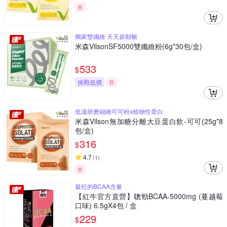
券
獨家雙纖維 天天超順暢
米森VilsonSF5000雙纖維粉(6g*30包/盒)
533
$
挑戰低價
券
低溫研磨細緻可可粉x植物性蛋白
米森Vilson無加糖分離大豆蛋白飲-可可(25g*8
包/盒)
316
$
4.7
(
1
)
券
最狂的BCAA含量
【紅牛官方直營】聰勁BCAA-5000mg (蔓越莓
口味) 6.5gX4包 / 盒
229
$