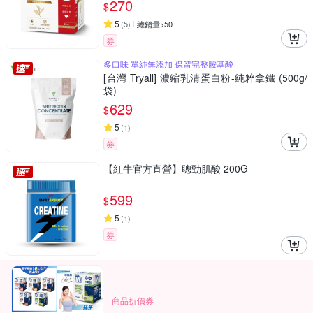
270
$
5
(
5
)
總銷量>50
券
多口味 單純無添加 保留完整胺基酸
[台灣 Tryall] 濃縮乳清蛋白粉-純粹拿鐵 (500g/
袋)
629
$
5
(
1
)
券
【紅牛官方直營】聰勁肌酸 200G
599
$
5
(
1
)
券
商品折價券