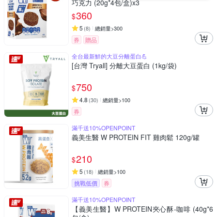
巧克力 (20g*4包/盒)x3
360
$
5
(
8
)
總銷量>300
券
贈品
全台最新鮮的大豆分離蛋白💪
[台灣 Tryall] 分離大豆蛋白 (1kg/袋)
750
$
4.8
(
30
)
總銷量>100
券
滿千送10%OPENPOINT
義美生醫 W PROTEIN FIT 雞肉鬆 120g/罐
210
$
5
(
18
)
總銷量>100
挑戰低價
券
滿千送10%OPENPOINT
【義美生醫】W PROTEIN夾心酥-咖啡 (40g*6