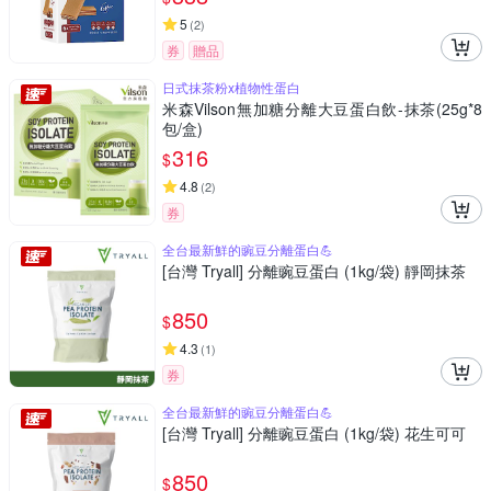
5
(
2
)
券
贈品
日式抹茶粉x植物性蛋白
米森Vilson無加糖分離大豆蛋白飲-抹茶(25g*8
包/盒)
316
$
4.8
(
2
)
券
全台最新鮮的豌豆分離蛋白💪
[台灣 Tryall] 分離豌豆蛋白 (1kg/袋) 靜岡抹茶
850
$
4.3
(
1
)
券
全台最新鮮的豌豆分離蛋白💪
[台灣 Tryall] 分離豌豆蛋白 (1kg/袋) 花生可可
850
$