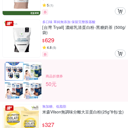
5
(
1
)
券
多口味 單純無添加 保留完整胺基酸
[台灣 Tryall] 濃縮乳清蛋白粉-黑糖奶茶 (500g/
袋)
629
$
4.8
(
5
)
券
商品折價券
50元
無加糖、低脂肪
米森Vilson無調味分離大豆蛋白粉(25g*8包/盒)
327
$