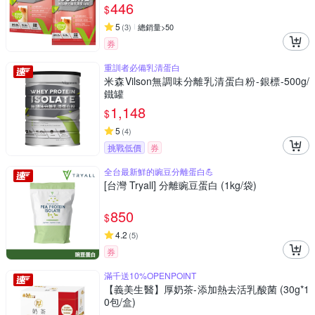
446
$
5
(
3
)
總銷量>50
券
重訓者必備乳清蛋白
米森Vilson無調味分離乳清蛋白粉-銀標-500g/
鐵罐
1,148
$
5
(
4
)
挑戰低價
券
全台最新鮮的豌豆分離蛋白💪
[台灣 Tryall] 分離豌豆蛋白 (1kg/袋)
850
$
4.2
(
5
)
券
滿千送10%OPENPOINT
【義美生醫】厚奶茶-添加熱去活乳酸菌 (30g*1
0包/盒)