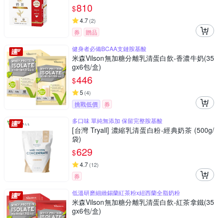
810
$
4.7
(
2
)
券
贈品
健身者必備BCAA支鏈胺基酸
米森Vilson無加糖分離乳清蛋白飲-香濃牛奶(35
gx6包/盒)
446
$
5
(
4
)
挑戰低價
券
多口味 單純無添加 保留完整胺基酸
[台灣 Tryall] 濃縮乳清蛋白粉-經典奶茶 (500g/
袋)
629
$
4.7
(
12
)
券
低溫研磨細緻錫蘭紅茶粉x紐西蘭全脂奶粉
米森Vilson無加糖分離乳清蛋白飲-紅茶拿鐵(35
gx6包/盒)