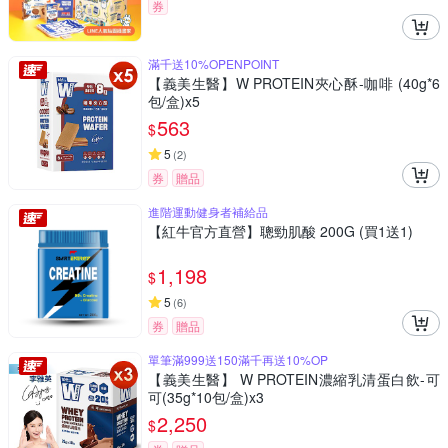
券
滿千送10%OPENPOINT
【義美生醫】W PROTEIN夾心酥-咖啡 (40g*6
包/盒)x5
563
$
5
(
2
)
券
贈品
進階運動健身者補給品
【紅牛官方直營】聰勁肌酸 200G (買1送1)
1,198
$
5
(
6
)
券
贈品
單筆滿999送150滿千再送10%OP
【義美生醫】 W PROTEIN濃縮乳清蛋白飲-可
可(35g*10包/盒)x3
2,250
$