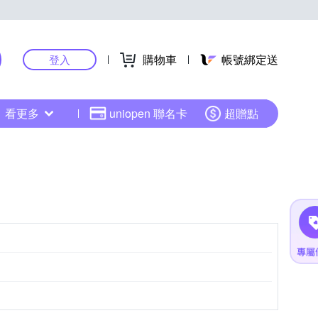
購物車
帳號綁定送
登入
看更多
uniopen 聯名卡
超贈點