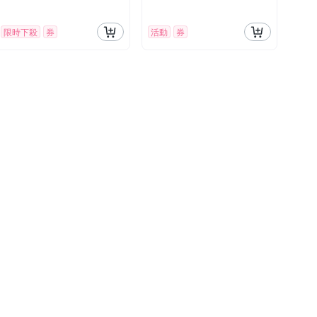
限時下殺
券
活動
券