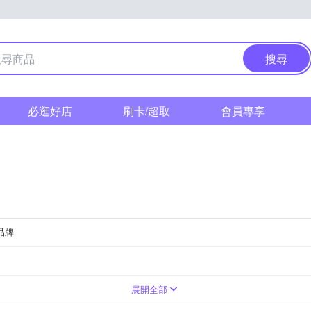
搜尋
必逛好店
刷卡/超取
會員專享
品牌
服務
構查詢及醫事人員查詢
鼻器
DOCMAP/CusSite/TCMLQueryForm.aspx
展開全部