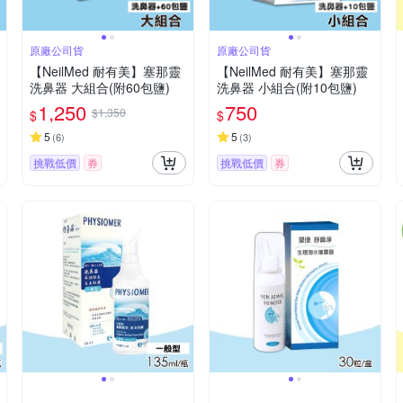
原廠公司貨
原廠公司貨
【NeilMed 耐有美】塞那靈
【NeilMed 耐有美】塞那靈
洗鼻器 大組合(附60包鹽)
洗鼻器 小組合(附10包鹽)
1,250
750
$1,350
$
$
5
5
(
6
)
(
3
)
挑戰低價
券
挑戰低價
券