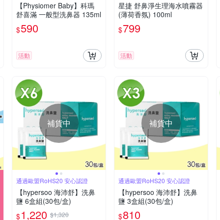
【Physiomer Baby】科瑪
星捷 舒鼻淨生理海水噴霧器
舒喜滿 一般型洗鼻器 135ml
(薄荷香氛) 100ml
590
799
$
$
活動
活動
補貨中
補貨中
通過歐盟RoHS20 安心認證
通過歐盟RoHS20 安心認證
【hypersoo 海沛舒】洗鼻
【hypersoo 海沛舒】洗鼻
鹽 6盒組(30包/盒)
鹽 3盒組(30包/盒)
1,220
810
$1,320
$
$