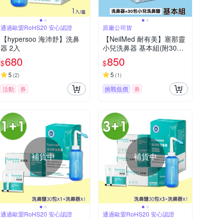
通過歐盟RoHS20 安心認證
原廠公司貨
【hypersoo 海沛舒】洗鼻
【NeilMed 耐有美】塞那靈
器 2入
小兒洗鼻器 基本組(附30包
鹽)
680
850
$
$
5
5
(
2
)
(
1
)
活動
券
挑戰低價
券
補貨中
補貨中
通過歐盟RoHS20 安心認證
通過歐盟RoHS20 安心認證