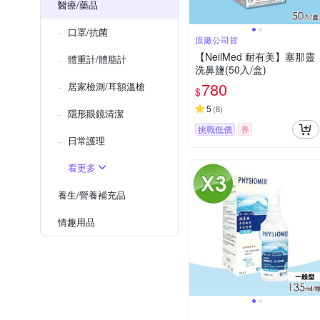
醫療/藥品
口罩/抗菌
原廠公司貨
【NeilMed 耐有美】塞那靈
體重計/體脂計
洗鼻鹽(50入/盒)
780
居家檢測/耳額溫槍
$
5
(
8
)
隱形眼鏡清潔
挑戰低價
券
日常護理
看更多
養生/營養補充品
情趣用品