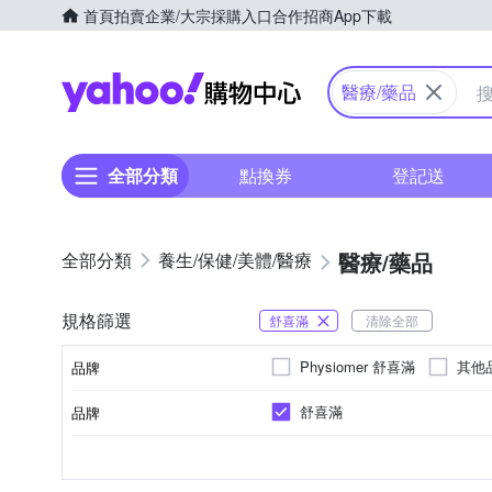
首頁
拍賣
企業/大宗採購入口
合作招商
App下載
Yahoo購物中心
醫療/藥品
全部分類
點換券
登記送
醫療/藥品
養生/保健/美體/醫療
規格篩選
舒喜滿
清除全部
Physiomer 舒喜滿
其他
品牌
舒喜滿
品牌
品牌名稱
可供查詢連結：全國商工
可供查詢連結：衛生福利
許可證查詢連結：中藥許
洗鼻鹽
成人
無電池
http://gcis.nat.gov.tw 商工查詢
www.mohw.gov.tw\醫事機
嬰童
沖洗鼻器
吸
https://mcp.fda.gov.tw/
https://service.mohw.gov.tw/
種類
適用對象
電池種類
藥品仿單查詢平台
品牌名稱
行政服務入口網首頁
部首頁
可證查詢