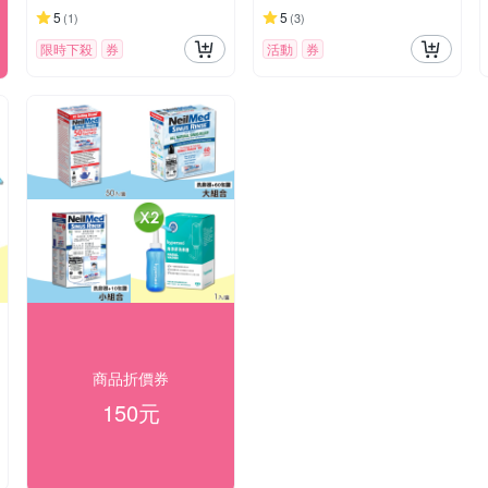
5
5
(
1
)
(
3
)
限時下殺
券
活動
券
商品折價券
150元