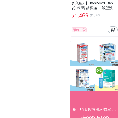
(3入組)【Physiomer Bab
y】科瑪 舒喜滿 一般型洗鼻
器 135ml
1,469
$1,569
$
限時下殺
8/1-8/16 醫療器材/口罩 指定滿999折100
滿999折100