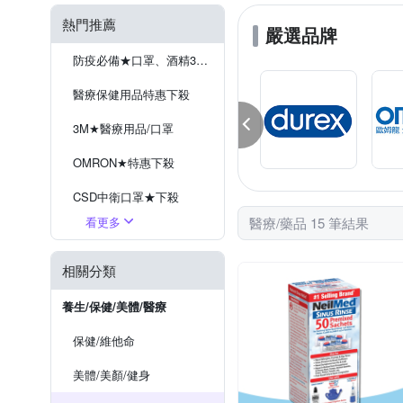
熱門推薦
嚴選品牌
防疫必備★口罩、酒精3折起
醫療保健用品特惠下殺
3M★醫療用品/口罩
OMRON★特惠下殺
CSD中衛口罩★下殺
看更多
醫療/藥品 15 筆結果
匠心Ｘ天天★特惠下殺
保險套★限時下殺
相關分類
養生/保健/美體/醫療
保健/維他命
美體/美顏/健身