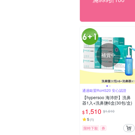
補貨中
通過歐盟RoHS20 安心認證
【hypersoo 海沛舒】洗鼻
器1入+洗鼻鹽6盒(30包/盒)
1,510
$1,610
$
5
(
1
)
限時下殺
券