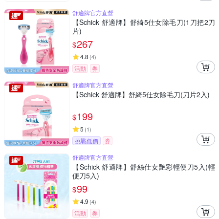
舒適牌官方直營
【Schick 舒適牌】舒綺5仕女除毛刀(1刀把2刀
片)
267
$
4.8
(
4
)
活動
券
舒適牌官方直營
【Schick 舒適牌】舒綺5仕女除毛刀(刀片2入)
199
$
5
(
1
)
挑戰低價
券
舒適牌官方直營
【Schick 舒適牌】舒絲仕女艷彩輕便刀5入(輕
便刀5入)
99
$
4.9
(
4
)
活動
券