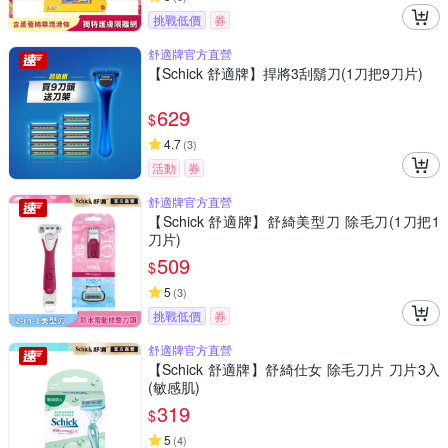
挑戰低價
券
舒適牌官方直營
【Schick 舒適牌】捍將3刮鬍刀(1刀把9刀片)
629
$
4.7
(
3
)
活動
券
舒適牌官方直營
【Schick 舒適牌】舒綺美型刀 除毛刀(1刀把1
刀片)
509
$
5
(
3
)
挑戰低價
券
舒適牌官方直營
【Schick 舒適牌】舒綺仕女 除毛刀片 刀片3入
(敏感肌)
319
$
5
(
4
)