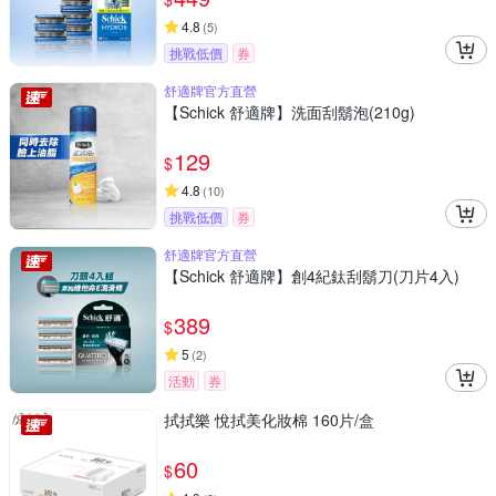
4.8
(
5
)
挑戰低價
券
舒適牌官方直營
【Schick 舒適牌】洗面刮鬍泡(210g)
129
$
4.8
(
10
)
挑戰低價
券
舒適牌官方直營
【Schick 舒適牌】創4紀鈦刮鬍刀(刀片4入)
389
$
5
(
2
)
活動
券
拭拭樂 悅拭美化妝棉 160片/盒
60
$