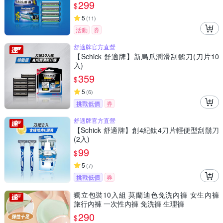
299
$
5
(
11
)
活動
券
舒適牌官方直營
【Schick 舒適牌】新烏爪潤滑刮鬍刀(刀片10
入)
359
$
5
(
6
)
挑戰低價
券
舒適牌官方直營
【Schick 舒適牌】創4紀鈦4刀片輕便型刮鬍刀
(2入)
99
$
5
(
7
)
挑戰低價
券
獨立包裝10入組 莫蘭迪色免洗內褲 女生內褲
旅行內褲 一次性內褲 免洗褲 生理褲
290
$