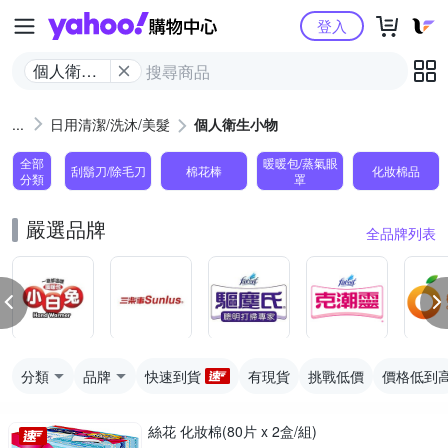
Yahoo購物中心
登入
個人衛生
小物
日用清潔/洗沐/美髮
個人衛生小物
全部
暖暖包/蒸氣眼
刮鬍刀/除毛刀
棉花棒
化妝棉品
分類
罩
嚴選品牌
全品牌列表
分類
品牌
快速到貨
有現貨
挑戰低價
價格低到
絲花 化妝棉(80片 x 2盒/組)