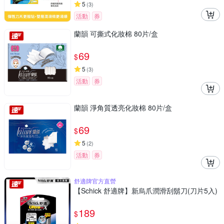
5
(
3
)
活動
券
蘭韻 可撕式化妝棉 80片/盒
69
$
5
(
3
)
活動
券
蘭韻 淨角質透亮化妝棉 80片/盒
69
$
5
(
2
)
活動
券
舒適牌官方直營
【Schick 舒適牌】新烏爪潤滑刮鬍刀(刀片5入)
189
$