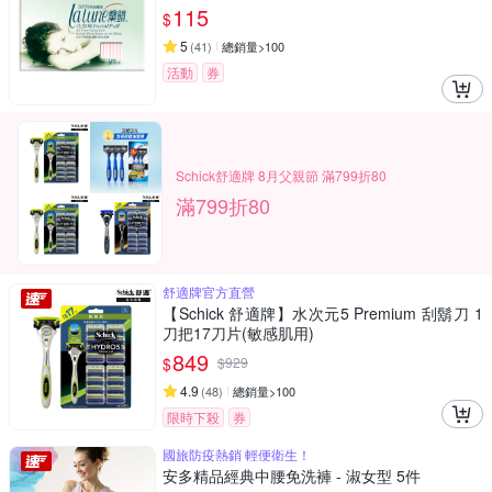
115
$
5
(
41
)
總銷量>100
活動
券
Schick舒適牌 8月父親節 滿799折80
滿799折80
舒適牌官方直營
【Schick 舒適牌】水次元5 Premium 刮鬍刀 1
刀把17刀片(敏感肌用)
849
$
$
929
4.9
(
48
)
總銷量>100
限時下殺
券
國旅防疫熱銷 輕便衛生！
安多精品經典中腰免洗褲 - 淑女型 5件