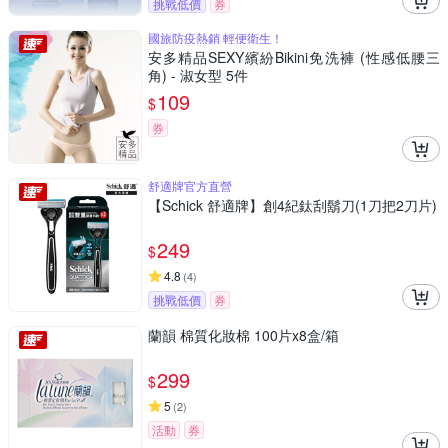
挑戰低價
券
國旅防疫熱銷 輕便衛生！
安多精品SEXY繽紛Bikini免洗褲 (性感低腰三
角) - 淑女型 5件
109
$
券
舒適牌官方直營
【Schick 舒適牌】創4紀鈦刮鬍刀(1刀把2刀片)
249
$
4.8
(
4
)
挑戰低價
券
蘭韻 棉質化妝棉 100片x8盒/箱
299
$
5
(
2
)
活動
券