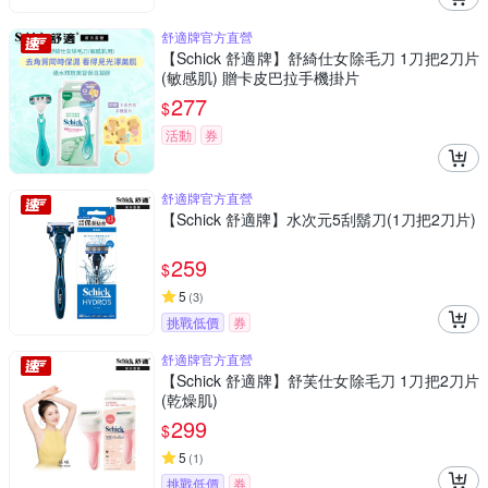
舒適牌官方直營
【Schick 舒適牌】舒綺仕女除毛刀 1刀把2刀片
(敏感肌) 贈卡皮巴拉手機掛片
277
$
活動
券
舒適牌官方直營
【Schick 舒適牌】水次元5刮鬍刀(1刀把2刀片)
259
$
5
(
3
)
挑戰低價
券
舒適牌官方直營
【Schick 舒適牌】舒芙仕女除毛刀 1刀把2刀片
(乾燥肌)
299
$
5
(
1
)
挑戰低價
券