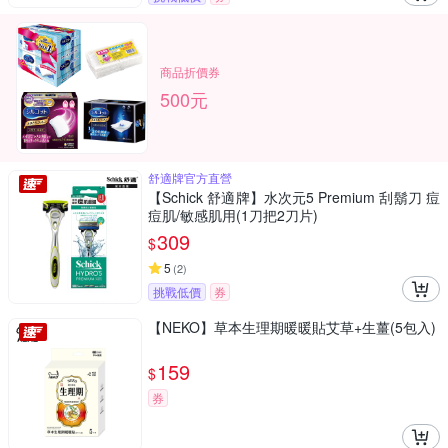
商品折價券
500元
舒適牌官方直營
【Schick 舒適牌】水次元5 Premium 刮鬍刀 痘
痘肌/敏感肌用(1刀把2刀片)
309
$
5
(
2
)
挑戰低價
券
【NEKO】草本生理期暖暖貼艾草+生薑(5包入)
159
$
券