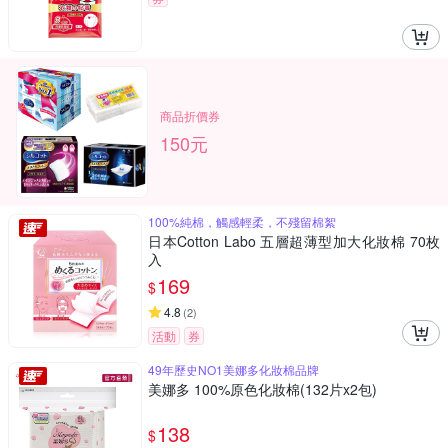
商品折價券
150元
100%純棉，觸感輕柔，不殘留棉絮
日本Cotton Labo 五層超薄型加大化妝棉 70枚
入
169
$
4.8
(
2
)
活動
券
49年歷史NO1美娜多化妝棉品牌
美娜多 100%原色化妝棉(132片x2包)
138
$