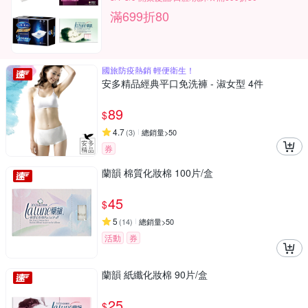
滿699折80
國旅防疫熱銷 輕便衛生！
安多精品經典平口免洗褲 - 淑女型 4件
89
$
4.7
(
3
)
總銷量>50
券
蘭韻 棉質化妝棉 100片/盒
45
$
5
(
14
)
總銷量>50
活動
券
蘭韻 紙纖化妝棉 90片/盒
25
$