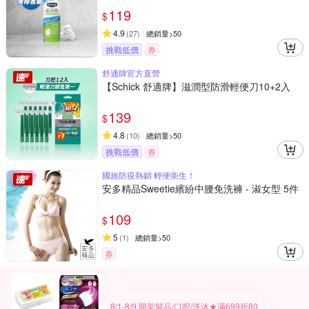
119
$
4.9
(
27
)
總銷量>50
挑戰低價
券
舒適牌官方直營
【Schick 舒適牌】滋潤型防滑輕便刀10+2入
139
$
4.8
(
10
)
總銷量>50
挑戰低價
券
國旅防疫熱銷 輕便衛生！
安多精品Sweetie繽紛中腰免洗褲 - 淑女型 5件
109
$
5
(
1
)
總銷量>50
券
8/1-8/9 開架髮品/口腔/洗沐★滿699折80