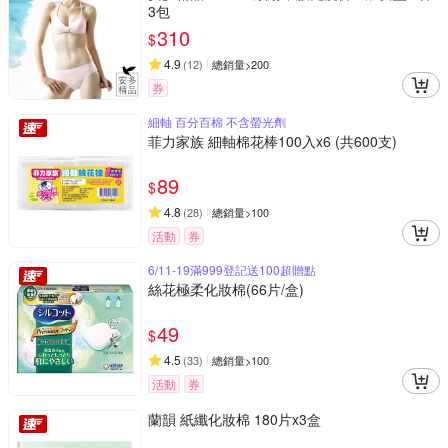
3包
310
$
4.9
(
12
)
總銷量>200
券
細軸 百分百棉 不含螢光劑
菲力家族 細軸棉花棒100入x6 (共600支)
89
$
4.8
(
28
)
總銷量>100
活動
券
6/11-19滿999登記送100超贈點
絲花極柔化妝棉(66片/盒)
49
$
4.5
(
33
)
總銷量>100
活動
券
蘭韻 紙纖化妝棉 180片x3盒