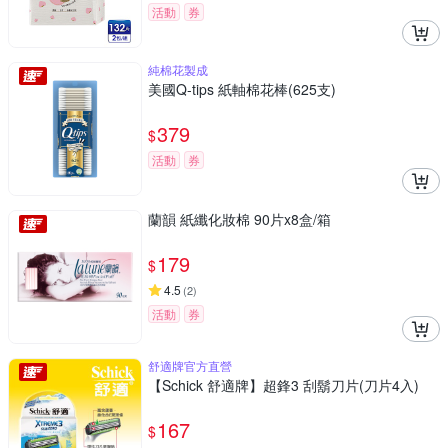
活動
券
純棉花製成
美國Q-tips 紙軸棉花棒(625支)
379
$
活動
券
蘭韻 紙纖化妝棉 90片x8盒/箱
179
$
4.5
(
2
)
活動
券
舒適牌官方直營
【Schick 舒適牌】超鋒3 刮鬍刀片(刀片4入)
167
$