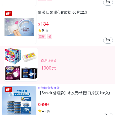
蘭韻 口袋甜心化妝棉 80片x2盒
134
$
5
(
1
)
活動
券
商品折價券
1000元
舒適牌官方直營
【Schick 舒適牌】水次元5刮鬍刀片(刀片8入)
699
$
4.9
(
6
)