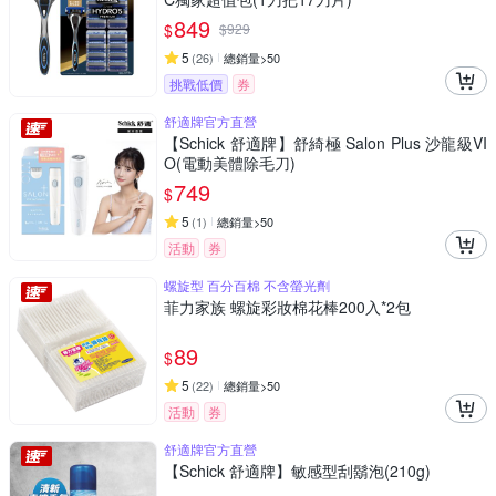
849
$
$
929
5
(
26
)
總銷量>50
挑戰低價
券
舒適牌官方直營
【Schick 舒適牌】舒綺極 Salon Plus 沙龍級VI
O(電動美體除毛刀)
749
$
5
(
1
)
總銷量>50
活動
券
螺旋型 百分百棉 不含螢光劑
菲力家族 螺旋彩妝棉花棒200入*2包
89
$
5
(
22
)
總銷量>50
活動
券
舒適牌官方直營
【Schick 舒適牌】敏感型刮鬍泡(210g)