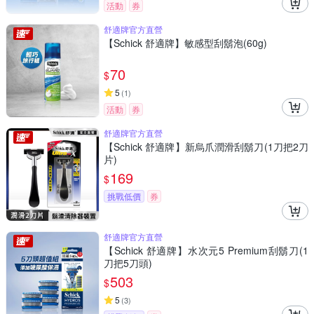
活動
券
舒適牌官方直營
【Schick 舒適牌】敏感型刮鬍泡(60g)
70
$
5
(
1
)
活動
券
舒適牌官方直營
【Schick 舒適牌】新烏爪潤滑刮鬍刀(1刀把2刀
片)
169
$
挑戰低價
券
舒適牌官方直營
【Schick 舒適牌】水次元5 Premium刮鬍刀(1
刀把5刀頭)
503
$
5
(
3
)