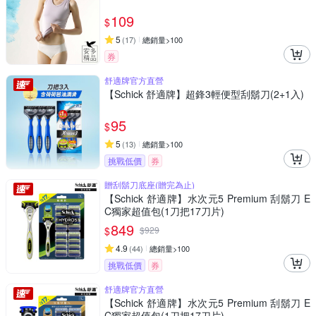
109
$
5
(
17
)
總銷量>100
券
舒適牌官方直營
【Schick 舒適牌】超鋒3輕便型刮鬍刀(2+1入)
95
$
5
(
13
)
總銷量>100
挑戰低價
券
贈刮鬍刀底座(贈完為止)
【Schick 舒適牌】水次元5 Premium 刮鬍刀 E
C獨家超值包(1刀把17刀片)
849
$
$
929
4.9
(
44
)
總銷量>100
挑戰低價
券
舒適牌官方直營
【Schick 舒適牌】水次元5 Premium 刮鬍刀 E
C獨家超值包(1刀把17刀片)