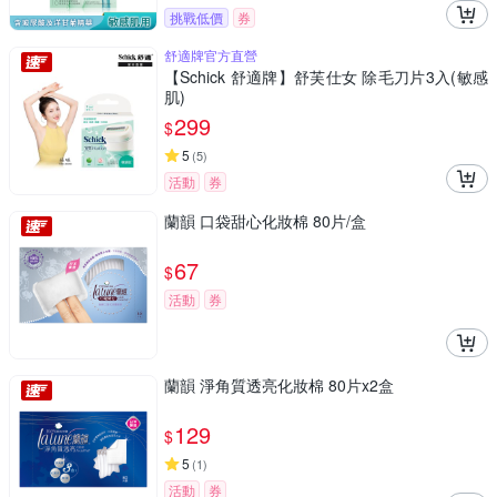
挑戰低價
券
舒適牌官方直營
【Schick 舒適牌】舒芙仕女 除毛刀片3入(敏感
肌)
299
$
5
(
5
)
活動
券
蘭韻 口袋甜心化妝棉 80片/盒
67
$
活動
券
蘭韻 淨角質透亮化妝棉 80片x2盒
129
$
5
(
1
)
活動
券