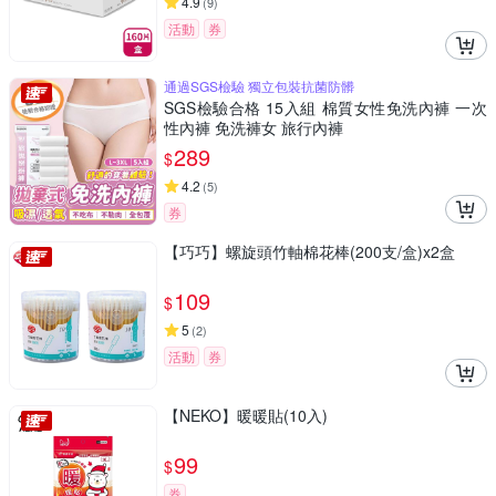
4.9
(
9
)
活動
券
通過SGS檢驗 獨立包裝抗菌防髒
SGS檢驗合格 15入組 棉質女性免洗內褲 一次
性內褲 免洗褲女 旅行內褲
289
$
4.2
(
5
)
券
【巧巧】螺旋頭竹軸棉花棒(200支/盒)x2盒
109
$
5
(
2
)
活動
券
【NEKO】暖暖貼(10入)
99
$
券