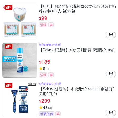
【巧巧】圓頭竹軸棉花棒(200支/盒)+圓頭竹軸
棉花棒(100支/包)x2包
99
$
活動
券
舒適牌官方直營
【Schick 舒適牌】水次元刮鬍露 保濕型(198g)
185
$
5
(
2
)
活動
券
舒適牌官方直營
【Schick 舒適牌】水次元5P remium刮鬍刀(1
刀把2刀片)
299
$
4.8
(
3
)
挑戰低價
券