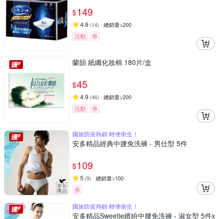
149
$
4.9
(
14
)
總銷量>200
活動
券
蘭韻 紙纖化妝棉 180片/盒
45
$
4.9
(
46
)
總銷量>200
活動
券
國旅防疫熱銷 輕便衛生！
安多精品經典中腰免洗褲 - 男仕型 5件
109
$
5
(
9
)
總銷量>100
券
國旅防疫熱銷 輕便衛生！
安多精品Sweetie繽紛中腰免洗褲 - 淑女型 5件x