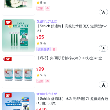
5
(
5
)
活動
券
舒適牌官方直營
【Schick 舒適牌】高級防滑輕便刀 滋潤型(2+1
入)
55
$
5
(
6
)
挑戰低價
券
【巧巧】尖/圓頭竹軸棉花棒(100支/盒)x3盒
99
$
5
(
1
)
活動
券
舒適牌官方直營
【Schick 舒適牌】水次元5刮鬍刀 超值組合包
(1刀把5刀片)
449
$