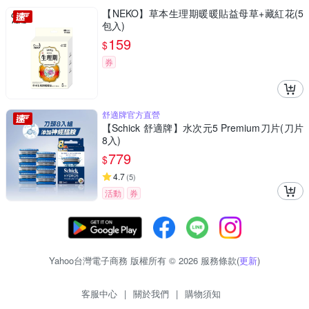
【NEKO】草本生理期暖暖貼益母草+藏紅花(5
包入)
159
$
券
舒適牌官方直營
【Schick 舒適牌】水次元5 Premium刀片(刀片
8入)
779
$
4.7
(
5
)
活動
券
Yahoo台灣電子商務 版權所有 © 2026 服務條款(
更新
)
客服中心
|
關於我們
|
購物須知