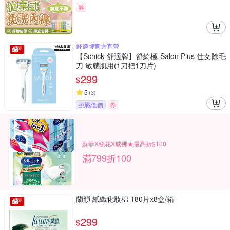
券
舒適牌官方直營
【Schick 舒適牌】舒綺極 Salon Plus 仕女除毛
刀 敏感肌用(1刀把1刀片)
299
$
5
(
3
)
挑戰低價
券
蘇菲X絲花X威拂★最高折$100
滿799折100
蘭韻 紙纖化妝棉 180片x8盒/箱
299
$