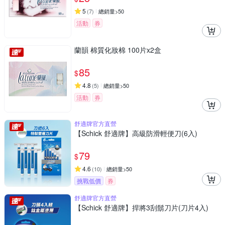
5
(
7
)
總銷量>50
活動
券
蘭韻 棉質化妝棉 100片x2盒
85
$
4.8
(
5
)
總銷量>50
活動
券
舒適牌官方直營
【Schick 舒適牌】高級防滑輕便刀(6入)
79
$
4.6
(
10
)
總銷量>50
挑戰低價
券
舒適牌官方直營
【Schick 舒適牌】捍將3刮鬍刀片(刀片4入)