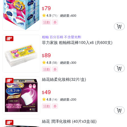
79
$
4.9
(
71
)
總銷量>600
活動
券
粗軸 百分百棉 不含螢光劑
菲力家族 粗軸棉花棒100入x6 (共600支)
89
$
4.8
(
58
)
總銷量>300
活動
券
絲花絲柔化妝棉(32片/盒)
49
$
4.8
(
14
)
總銷量>200
活動
券
絲花 潤澤化妝棉 (40片x3盒/組)