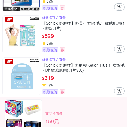
5
(
5
)
挑戰低價
券
舒適牌官方直營
【Schick 舒適牌】舒芙仕女除毛刀 敏感肌用(1
刀把5刀片)
529
$
5
(
8
)
挑戰低價
券
舒適牌官方直營
【Schick 舒適牌】舒綺極 Salon Plus 仕女除毛
刀片 敏感肌用(刀片3入)
319
$
5
(
3
)
挑戰低價
券
商品折價券
150元