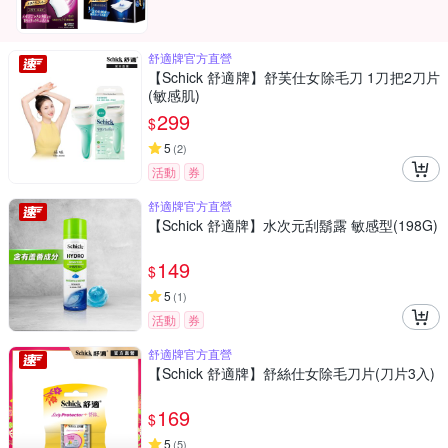
舒適牌官方直營
【Schick 舒適牌】舒芙仕女除毛刀 1刀把2刀片
(敏感肌)
299
$
5
(
2
)
活動
券
舒適牌官方直營
【Schick 舒適牌】水次元刮鬍露 敏感型(198G)
149
$
5
(
1
)
活動
券
舒適牌官方直營
【Schick 舒適牌】舒絲仕女除毛刀片(刀片3入)
169
$
5
(
5
)