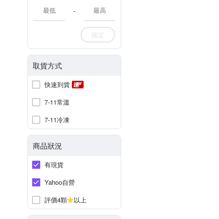
-
確定
取貨方式
快速到貨
7-11常溫
7-11冷凍
商品狀況
有現貨
Yahoo自營
評價4顆
以上