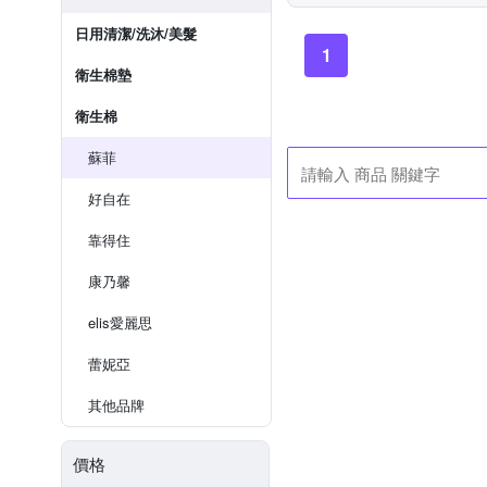
日用清潔/洗沐/美髮
1
衛生棉墊
衛生棉
蘇菲
好自在
靠得住
康乃馨
elis愛麗思
蕾妮亞
其他品牌
價格