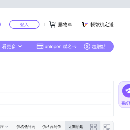
購物車
帳號綁定送
登入
看更多
uniopen 聯名卡
超贈點
序
價格低到高
價格高到低
近期熱銷