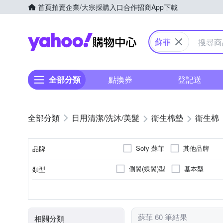
首頁
拍賣
企業/大宗採購入口
合作招商
App下載
Yahoo購物中心
蘇菲
全部分類
點換券
登記送
日用清潔/洗沐/美髮
衛生棉墊
衛生棉
Sofy 蘇菲
其他品牌
品牌
側翼(蝶翼)型
基本型
類型
品牌名稱
日用
衛生棉
一般
無
無
有香味
有
夜用
量多
褲型
全適用
量少
適用時間
種類
流量
香味
清涼感
蘇菲 60 筆結果
相關分類