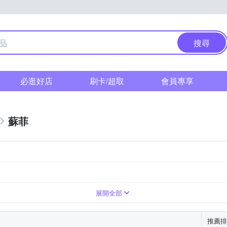
搜尋
必逛好店
刷卡/超取
會員專享
蘇菲
展開全部
推薦排