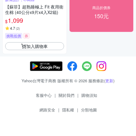
【蘇菲】超熟睡極上 Fit 夜用衛
商品折價券
生棉 (40公分x9片x4入X2箱)
150元
1,099
$
4.7
(
2
)
挑戰低價
券
加入購物車
Yahoo台灣電子商務 版權所有 © 2026 服務條款(
更新
)
客服中心
|
關於我們
|
購物須知
網路安全
|
隱私權
|
分類地圖