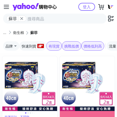
Yahoo購物中心
登入
蘇菲
衛生棉
蘇菲
品牌
快速到貨
有現貨
挑戰低價
價格低到高
流量
超薄設計，不悶熱