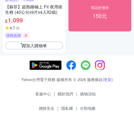
【蘇菲】超熟睡極上 Fit 夜用衛
商品折價券
生棉 (40公分x9片x4入X2箱)
150元
1,099
$
4.7
(
2
)
挑戰低價
券
加入購物車
Yahoo台灣電子商務 版權所有 © 2026 服務條款(
更新
)
客服中心
|
關於我們
|
購物須知
網路安全
|
隱私權
|
分類地圖