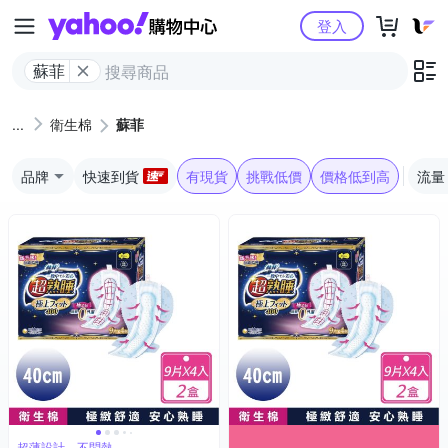
Yahoo購物中心
登入
蘇菲
衛生棉
蘇菲
品牌
快速到貨
有現貨
挑戰低價
價格低到高
流量
超薄設計，不悶熱