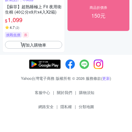
【蘇菲】超熟睡極上 Fit 夜用衛
商品折價券
生棉 (40公分x9片x4入X2箱)
150元
1,099
$
4.7
(
2
)
挑戰低價
券
加入購物車
Yahoo台灣電子商務 版權所有 © 2026 服務條款(
更新
)
客服中心
|
關於我們
|
購物須知
網路安全
|
隱私權
|
分類地圖