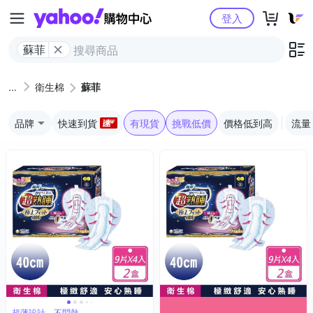
Yahoo購物中心
登入
蘇菲
衛生棉
蘇菲
品牌
快速到貨
有現貨
挑戰低價
價格低到高
流量
超薄設計，不悶熱