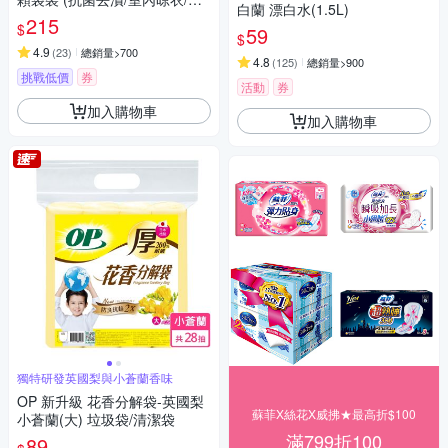
白蘭 漂白水(1.5L)
然微香)
215
$
59
$
4.9
(
23
)
總銷量>700
4.8
(
125
)
總銷量>900
挑戰低價
券
活動
券
加入購物車
加入購物車
獨特研發英國梨與小蒼蘭香味
OP 新升級 花香分解袋-英國梨
蘇菲X絲花X威拂★最高折$100
小蒼蘭(大) 垃圾袋/清潔袋
滿799折100
89