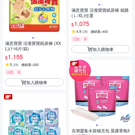
滿意寶寶 活潑寶寶紙尿褲 箱購
(Ｌ/XL)任選
1,075
$
4.9
(
29
)
總銷量>400
活動
券
滿意寶寶 活潑寶寶紙尿褲 (XX
L)(116片/箱)
加入購物車
1,155
$
5
(
29
)
總銷量>300
活動
券
加入購物車
克潮靈集水袋補充包 晨露香氛5