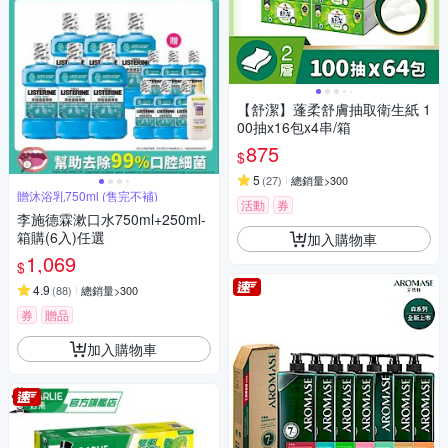
【舒潔】蓬柔舒膚抽取衛生紙 1
00抽x16包x4串/箱
875
$
5
(
27
)
總銷量>300
贈沐浴乳750ml (售完不補)
活動
券
李施德霖漱口水750ml+250ml-
箱購(6入)任選
加入購物車
1,069
$
4.9
(
88
)
總銷量>300
券
贈品
加入購物車