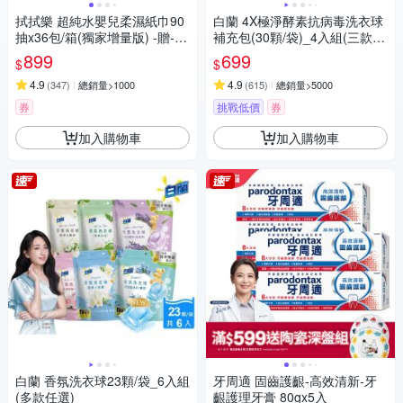
拭拭樂 超純水嬰兒柔濕紙巾90
白蘭 4X極淨酵素抗病毒洗衣球
抽x36包/箱(獨家增量版) -贈-酒
補充包(30顆/袋)_4入組(三款任
精濕紙巾10抽x3包
選)
899
699
$
$
4.9
4.9
(
347
)
總銷量>1000
(
615
)
總銷量>5000
券
挑戰低價
券
加入購物車
加入購物車
白蘭 香氛洗衣球23顆/袋_6入組
牙周適 固齒護齦-高效清新-牙
(多款任選)
齦護理牙膏 80gx5入