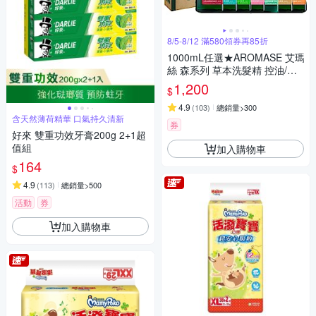
8/5-8/12 滿580領券再85折
1000mL任選★AROMASE 艾瑪
絲 森系列 草本洗髮精 控油/去
屑/豐盈/舒敏 (9款)
1,200
$
4.9
(
103
)
總銷量>300
含天然薄荷精華 口氣持久清新
券
好來 雙重功效牙膏200g 2+1超
值組
加入購物車
164
$
4.9
(
113
)
總銷量>500
活動
券
加入購物車