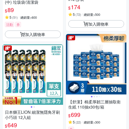
(中) 垃圾袋/清潔袋
174
$
89
$
5
(
72
)
總銷量>500
5
(
51
)
總銷量>600
加入購物車
活動
券
加入購物車
【舒潔】棉柔厚韌三層抽取衛
生紙 110抽x30包/箱
日本獅王LION 細潔無隱角牙刷
699
$
小巧頭 12入組
5
(
22
)
總銷量>300
649
$