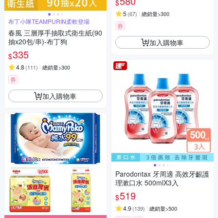
580
$
5
(
67
)
總銷量>300
布丁小隊TEAMPURIN柔軟登場
券
春風 三層厚手抽取式衛生紙(90
抽x20包/串)-布丁狗
加入購物車
335
$
4.8
(
111
)
總銷量>300
券
加入購物車
Parodontax 牙周適 高效牙齦護
理漱口水 500mlX3入
519
$
4.9
(
139
)
總銷量>500