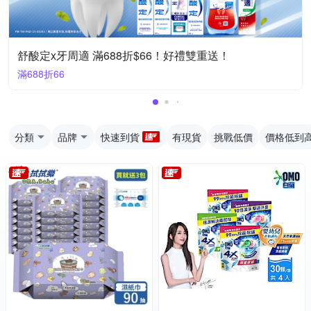
舒酸定x牙周適 滿688折$66！好禮雙重送！
滿688折66
分類
品牌
快速到貨
有現貨
挑戰低價
價格低到