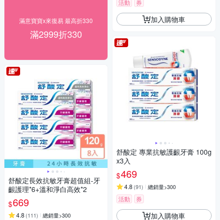
活動
券
加入購物車
滿意寶寶x來復易 最高折330
滿2999折330
舒酸定 專業抗敏護齦牙膏 100g
x3入
469
$
舒酸定長效抗敏牙膏超值組-牙
4.8
(
91
)
總銷量>300
齦護理*6+溫和淨白高效*2
活動
券
669
$
加入購物車
4.8
(
111
)
總銷量>300