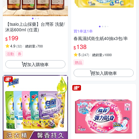
【tsaio上山採藥】台灣茶 洗髮/
沐浴600ml (任選)
買1串送1串
199
春風濕拭衛生紙40抽x3包/串
$
138
4.9
(
32
)
總銷量>700
$
活動
券
5
(
247
)
總銷量>1000
贈品
加入購物車
加入購物車