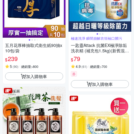
極速洗淨 瞬間崩解衣領袖口髒污
五月花厚棒抽取式衛生紙90抽x
一匙靈Attack 抗菌EX極淨除垢
10包/袋
洗衣精 (補充包1.5kg)(新舊混
出)
239
79
$
$
5
4.9
(
90
)
總銷量>800
(
61
)
總銷量>700
券
加入購物車
加入購物車