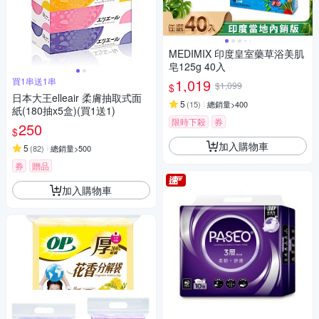
MEDIMIX 印度皇室藥草浴美肌
皂125g 40入
買1串送1串
1,019
$1,099
$
日本大王elleair 柔膚抽取式面
5
(
15
)
總銷量>400
紙(180抽x5盒)(買1送1)
限時下殺
券
250
$
加入購物車
5
(
82
)
總銷量>500
券
贈品
加入購物車