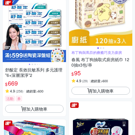
布丁狗與馬芬的療癒巧克力廚房
春風 布丁狗抽取式廚房紙巾 12
0抽x3包/串
舒酸定 長效抗敏系列 多元護理
95
$
*6+深層潔淨*2
4.9
(
29
)
總銷量>600
669
$
加入購物車
4.9
(
258
)
總銷量>600
活動
券
加入購物車