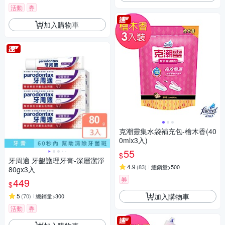
活動
券
加入購物車
克潮靈集水袋補充包-檜木香(40
0mlx3入)
55
$
牙周適 牙齦護理牙膏-深層潔淨
4.9
(
83
)
總銷量>500
80gx3入
券
449
$
加入購物車
5
(
70
)
總銷量>300
活動
券