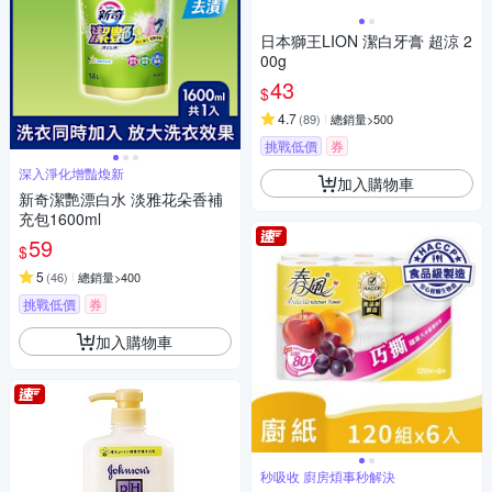
日本獅王LION 潔白牙膏 超涼 2
00g
43
$
4.7
(
89
)
總銷量>500
挑戰低價
券
深入淨化增豔煥新
加入購物車
新奇潔艷漂白水 淡雅花朵香補
充包1600ml
59
$
5
(
46
)
總銷量>400
挑戰低價
券
加入購物車
秒吸收 廚房煩事秒解決