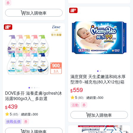
券
加入購物車
滿意寶寶 天生柔嫩溫和純水厚
型溼巾-補充包(80入X12包)箱
559
$
DOVE多芬 滋養柔膚/gofresh沐
5
(
80
)
總銷量>500
浴露900gx3入_ 多款選
439
活動
券
$
5
(
65
)
總銷量>300
加入購物車
挑戰低價
券
加入購物車