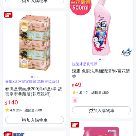
加入購物車
抗菌才是真乾淨!!
潔霜 免刷洗馬桶清潔劑-百花清
香
春風x故宮皇室典藏 花鹿祝福系列
49
$
春風盒裝面紙200抽x5盒/串-故
4.8
(
40
)
總銷量>300
宮皇室典藏版(花鹿祝福)
券
140
$
加入購物車
4.9
(
29
)
總銷量>300
加入購物車