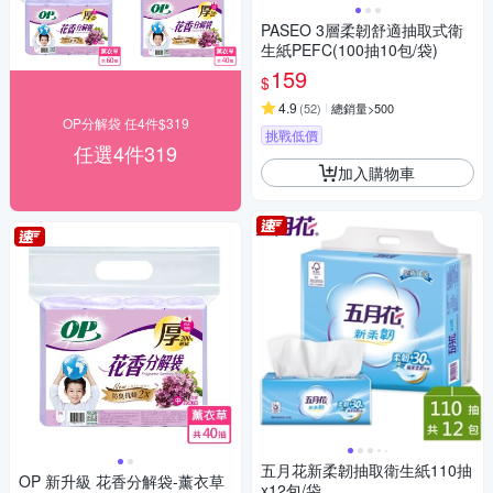
PASEO 3層柔韌舒適抽取式衛
生紙PEFC(100抽10包/袋)
159
$
4.9
(
52
)
總銷量>500
OP分解袋 任4件$319
挑戰低價
任選4件319
加入購物車
五月花新柔韌抽取衛生紙110抽
OP 新升級 花香分解袋-薰衣草
x12包/袋