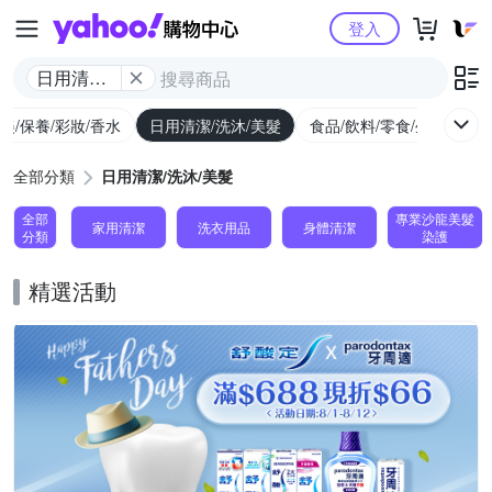
Yahoo購物中心
登入
日用清潔/
洗沐/美髮
美/保養/彩妝/香水
日用清潔/洗沐/美髮
食品/飲料/零食/生鮮
養
全部分類
日用清潔/洗沐/美髮
全部
專業沙龍美髮
家用清潔
洗衣用品
身體清潔
分類
染護
精選活動