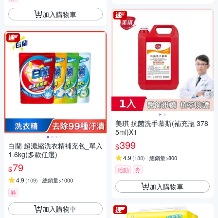
加入購物車
美琪 抗菌洗手慕斯(補充瓶 378
5ml)X1
399
白蘭 超濃縮洗衣精補充包_單入
$
1.6kg(多款任選)
4.9
(
188
)
總銷量>800
79
$
活動
券
4.9
(
109
)
總銷量>1000
加入購物車
券
加入購物車