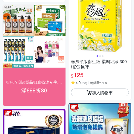
春風平版衛生紙-柔韌細緻 300
張X6包/串
125
$
8/1-8/9 開架髮品/口腔/洗沐★滿699折80
4.9
(
68
)
總銷量>800
滿699折80
加入購物車