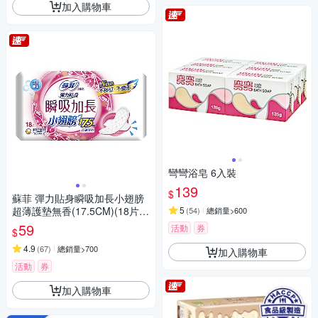
加入購物車
彎彎浴皂 6入裝
139
$
蘇菲 彈力貼身瞬吸加長小翅膀
超薄護墊無香(17.5CM)(18片 x
5
(
54
)
總銷量>600
2包/組)
59
活動
券
$
4.9
(
67
)
總銷量>700
加入購物車
活動
券
加入購物車