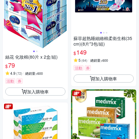
蘇菲超熟睡細緻棉柔衛生棉(35
cm)(8片*3包/組)
149
$
絲花 化妝棉(80片 x 2盒/組)
5
(
64
)
總銷量>600
79
$
活動
券
4.9
(
72
)
總銷量>600
加入購物車
活動
券
加入購物車