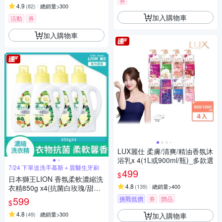
券
4.9
(
82
)
總銷量>300
加入購物車
活動
券
加入購物車
LUX麗仕 柔膚/清爽/精油香氛沐
浴乳x 4(1L或900ml/瓶)_多款選
7/24 下單送洗手慕斯＋晨醫生牙刷
499
$
日本獅王LION 香氛柔軟濃縮洗
4.8
(
139
)
總銷量>400
衣精850g x4(抗菌白玫瑰/甜蜜
花果香)
599
挑戰低價
券
贈品
$
4.8
(
49
)
總銷量>300
加入購物車