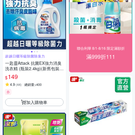
聯合利華 8/1-8/16 限定滿額折
滿999折111
超越日曬等級除菌除臭力
一匙靈Attack 抗菌EX強力消臭
洗衣精 (瓶裝2.4kg)(新舊包裝混
出)
149
$
4.9
(
44
)
總銷量>400
券
加入購物車