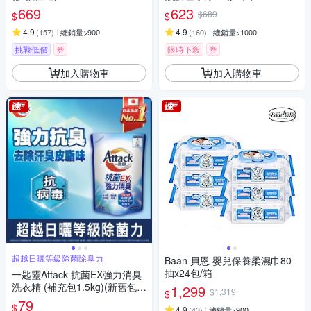
669
623
$689
$
$
4.9
4.9
(
157
)
總銷量>900
(
160
)
總銷量>1000
挑戰低價
券
限時下殺
券
加入購物車
加入購物車
超越日曬等級除菌除臭力
Baan 貝恩 嬰兒保養柔濕巾80
抽x24包/箱
一匙靈Attack 抗菌EX強力消臭
洗衣精 (補充包1.5kg)(新舊包裝
1,299
$1,319
$
混出)
79
$
4.9
(
43
)
總銷量>900