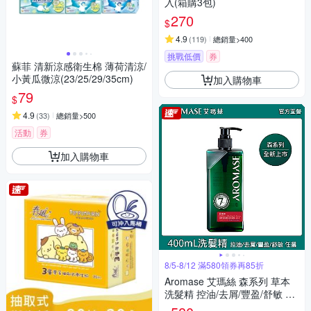
入(箱購3包)
270
$
4.9
(
119
)
總銷量>400
挑戰低價
券
蘇菲 清新涼感衛生棉 薄荷清涼/
小黃瓜微涼(23/25/29/35cm)
加入購物車
79
$
4.9
(
33
)
總銷量>500
活動
券
加入購物車
8/5-8/12 滿580領券再85折
Aromase 艾瑪絲 森系列 草本
洗髮精 控油/去屑/豐盈/舒敏 六
款任選 400mL