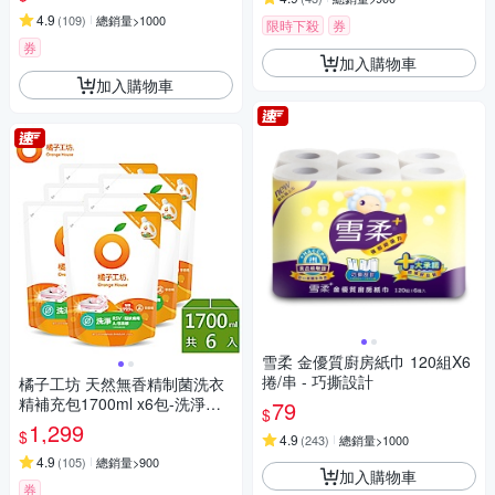
4.9
(
109
)
總銷量>1000
限時下殺
券
券
加入購物車
加入購物車
雪柔 金優質廚房紙巾 120組X6
捲/串 - 巧撕設計
橘子工坊 天然無香精制菌洗衣
精補充包1700ml x6包-洗淨病
79
$
毒升級版
1,299
$
4.9
(
243
)
總銷量>1000
4.9
(
105
)
總銷量>900
加入購物車
券