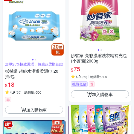
妙管家-亮彩濃縮洗衣精補充包
(小蒼蘭)2000g
加厚25%極致濕潤，觸感超柔順細緻
75
$
拭拭樂 超純水潔膚柔濕巾 20
抽/包
4.9
(
39
)
總銷量>300
18
挑戰低價
券
$
4.9
(
35
)
總銷量>300
加入購物車
券
加入購物車