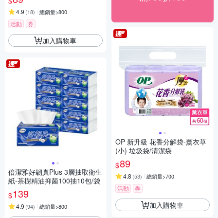
$
4.9
(
18
)
總銷量>800
活動
券
加入購物車
OP 新升級 花香分解袋-薰衣草
(小) 垃圾袋/清潔袋
89
$
倍潔雅好韌真Plus 3層抽取衛生
4.8
(
53
)
總銷量>700
紙-茶樹精油抑菌100抽10包/袋
活動
券
139
$
加入購物車
4.9
(
94
)
總銷量>800