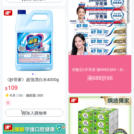
舒酸定x牙周適 滿688折$66！好禮雙重送！
滿688折66
《妙管家》超強漂白水4000g
109
$
4.8
(
136
)
總銷量>500
券
加入購物車