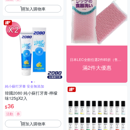
加入購物車
日本LEC全館任選2件85折（售價已折）
滿2件大優惠
純小蘇打牙膏 安全無添加
韓國2080 純小蘇打牙膏-檸檬
味125gX2入
36
$
活動
券
加入購物車