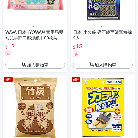
WAVA 日本KYOWA兒童用品嬰
日本-小久保 鑽石鏡面清潔海綿
幼兒手部口部濕紙巾80枚裝
2入
12
13
$
$
券
券
加入購物車
加入購物車