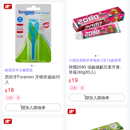
小朋友喜歡的草莓味 2至12歲適用
韓國2080 強齒健齦兒童牙膏-
歐盟百年大廠製造
草莓(80gX3入)
西班牙Foramen 牙橋穿越線25
19
$
入
活動
券
18
$
加入購物車
活動
券
加入購物車