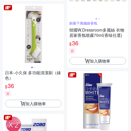
銷量千萬纖維香氛
韓國W.Dressroom多麗絲 衣物
居家香氛噴霧70ml(香味任選)
36
$
券
加入購物車
日本-小久保 多功能清潔刷（綠
色）
36
$
券
加入購物車