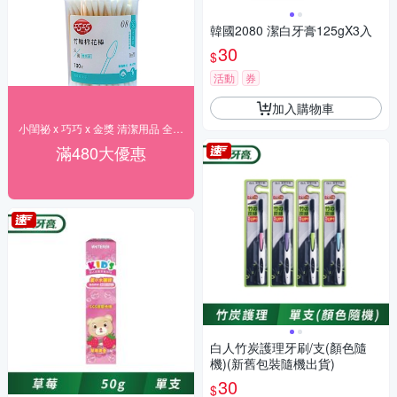
韓國2080 潔白牙膏125gX3入
30
$
活動
券
加入購物車
小閨祕 x 巧巧 x 金獎 清潔用品 全館84折
滿480大優惠
白人竹炭護理牙刷/支(顏色隨
機)(新舊包裝隨機出貨)
30
$