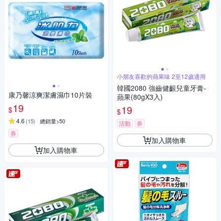
小朋友喜歡的蘋果味 2至12歲適用
韓國2080 強齒健齦兒童牙膏-
康乃馨涼爽潔膚濕巾10片裝
蘋果(80gX3入)
19
19
$
$
4.6
(
15
)
總銷量>50
活動
券
券
加入購物車
加入購物車