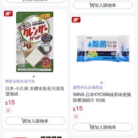
加入購物車
輕鬆去除水漬汙垢
露營外出必備商品
日本-小久保 水槽水垢去污漬清
潔海綿
WAVA 日本KYOWA綠茶味便攜
除菌濕紙巾 50抽
15
$
15
$
券
券
加入購物車
加入購物車