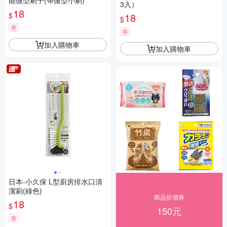
能微型刷子(帶微型小刷)
3入）
18
$
18
$
券
券
加入購物車
加入購物車
日本-小久保 L型廚房排水口清
潔刷(綠色)
商品折價券
18
$
150元
券