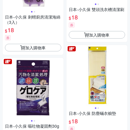
日本-小久保 雙頭洗衣槽清潔刷
18
日本-小久保 刺蝟廚房清潔海綿
$
（3入）
券
18
$
加入購物車
券
加入購物車
日本-小久保 防塵蟎衣櫥墊
18
$
日本-小久保 嘔吐物凝固劑30g
券