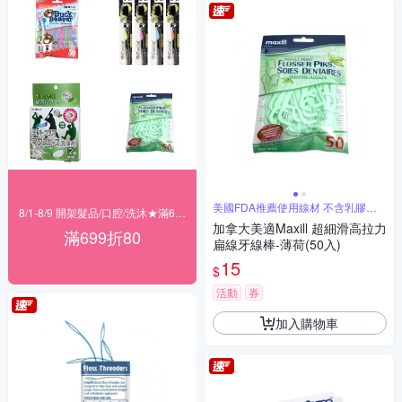
美國FDA推薦使用線材 不含乳膠及
8/1-8/9 開架髮品/口腔/洗沐★滿699折80
麩質
加拿大美適Maxill 超細滑高拉力
滿699折80
扁線牙線棒-薄荷(50入)
15
$
活動
券
加入購物車