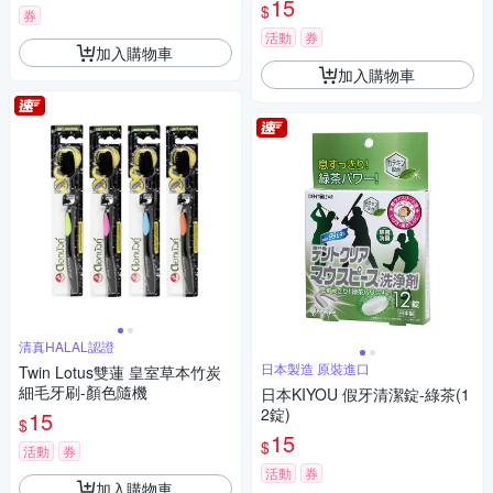
15
$
券
活動
券
加入購物車
加入購物車
清真HALAL認證
日本製造 原裝進口
Twin Lotus雙蓮 皇室草本竹炭
細毛牙刷-顏色隨機
日本KIYOU 假牙清潔錠-綠茶(1
2錠)
15
$
15
$
活動
券
活動
券
加入購物車