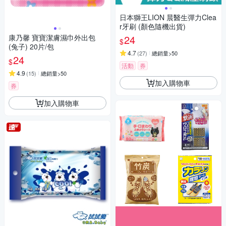
日本獅王LION 晨醫生彈力Clea
r牙刷 (顏色隨機出貨)
康乃馨 寶寶潔膚濕巾外出包
24
$
(兔子) 20片/包
4.7
(
27
)
總銷量>50
24
$
活動
券
4.9
(
15
)
總銷量>50
加入購物車
券
加入購物車