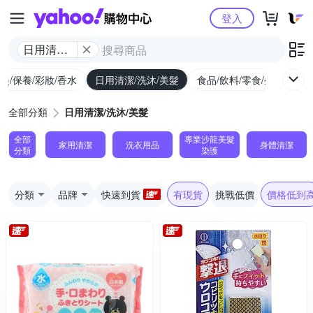
Yahoo購物中心
登入
日用清潔/
洗沐/美髮
美/保養/彩妝/香水
日用清潔/洗沐/美髮
食品/飲料/零食/生鮮
養
全部分類
日用清潔/洗沐/美髮
全部
專業沙龍美髮
家用清潔
洗衣用品
身體清潔
分類
染護
分類
品牌
快速到貨
有現貨
挑戰低價
價格低到