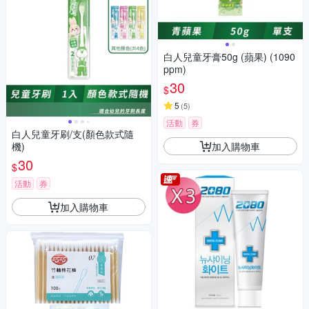
白人兒童牙膏50g (蘋果) (1090
ppm)
30
$
5
(
5
)
活動
券
白人兒童牙刷/支(顏色款式隨
加入購物車
機)
30
$
活動
券
加入購物車