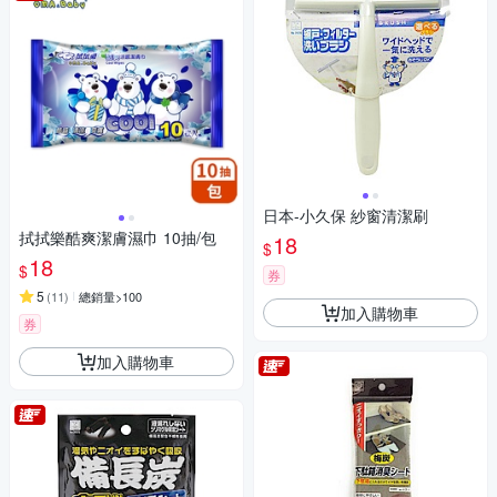
日本-小久保 紗窗清潔刷
拭拭樂酷爽潔膚濕巾 10抽/包
18
$
18
$
券
5
(
11
)
總銷量>100
加入購物車
券
加入購物車