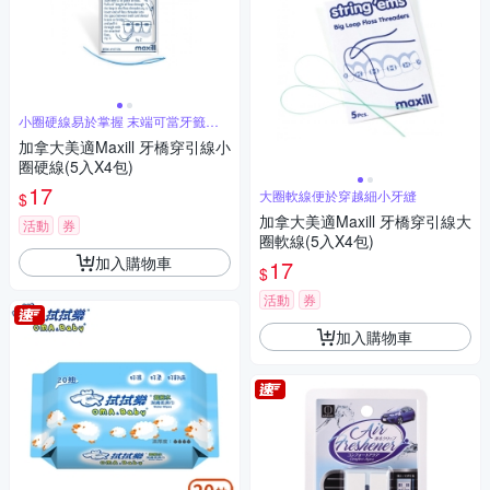
小圈硬線易於掌握 末端可當牙籤使
用
加拿大美適Maxill 牙橋穿引線小
圈硬線(5入X4包)
17
大圈軟線便於穿越細小牙縫
$
加拿大美適Maxill 牙橋穿引線大
活動
券
圈軟線(5入X4包)
加入購物車
17
$
活動
券
加入購物車