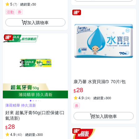
5
(
7
)
總銷量>50
活動
券
加入購物車
康乃馨 水寶貝濕巾 70片/包
28
$
4.9
(
24
)
總銷量>300
薄荷精華 持久清新
券
好來 超氟牙膏50g(口腔保健/口
加入購物車
氣清新)
28
$
4.9
(
40
)
總銷量>300