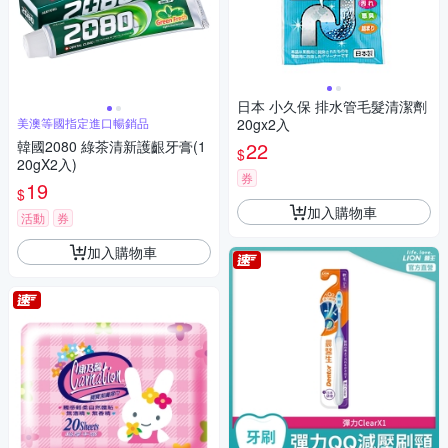
日本 小久保 排水管毛髮清潔劑
美澳等國指定進口暢銷品
20gx2入
韓國2080 綠茶清新護齦牙膏(1
22
$
20gX2入)
券
19
$
加入購物車
活動
券
加入購物車