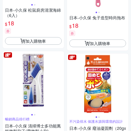
日本-小久保 松鼠廚房清潔海綿
（6入）
日本-小久保 兔子造型時尚拖布
18
$
18
$
券
券
加入購物車
加入購物車
暢銷商品排行榜
不污染排水 保護水源與環境的設計
日本-小久保 清掃博士多功能萬
日本-小久保 廢油凝固劑（20gx