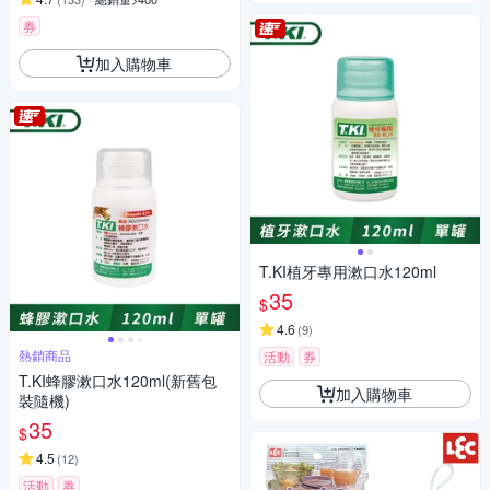
券
加入購物車
T.KI植牙專用漱口水120ml
35
$
4.6
(
9
)
熱銷商品
活動
券
T.KI蜂膠漱口水120ml(新舊包
加入購物車
裝隨機)
35
$
4.5
(
12
)
活動
券