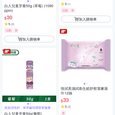
5
(
1
)
白人兒童牙膏50g (草莓) (1090
ppm)
活動
券
30
$
加入購物車
5
(
2
)
活動
券
加入購物車
悅拭美濕拭衛生紙舒密潔膚濕
巾12抽
33
$
5
(
3
)
添加活性鈣，使牙齒琺瑯質更健康
券
白人兒童牙膏50g(葡萄)