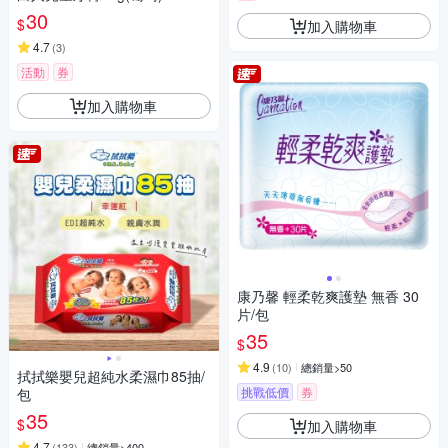
30
$
加入購物車
4.7
(
3
)
活動
券
加入購物車
康乃馨 輕柔乾爽護墊 無香 30
片/包
35
$
4.9
(
10
)
總銷量>50
拭拭樂嬰兒超純水柔濕巾85抽/
挑戰低價
券
包
35
$
加入購物車
4.7
(
133
)
總銷量>400