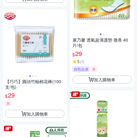
康乃馨 透氣超薄護墊 微香 40
片/包
29
$
5
(
1
)
挑戰低價
券
加入購物車
【巧巧】圓頭竹軸棉花棒(100
支/包)
29
$
券
加入購物車