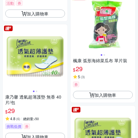
活動
券
加入購物車
楓康 弧形海綿菜瓜布 單片裝
29
$
5
(
3
)
券
加入購物車
康乃馨 透氣超薄護墊 無香 40
片/包
29
$
4.8
(
6
)
總銷量>50
挑戰低價
券
加入購物車