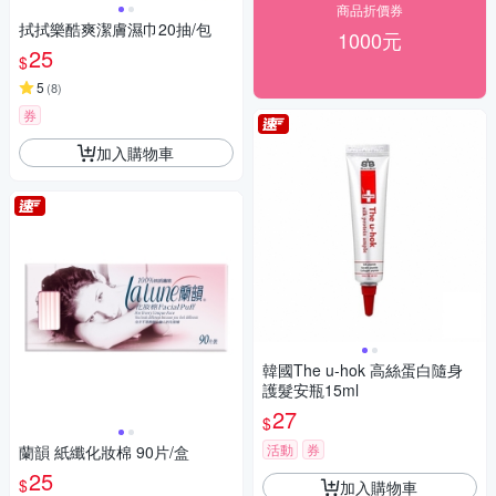
商品折價券
拭拭樂酷爽潔膚濕巾20抽/包
1000元
25
$
5
(
8
)
券
加入購物車
韓國The u-hok 高絲蛋白隨身
護髮安瓶15ml
27
$
活動
券
蘭韻 紙纖化妝棉 90片/盒
25
$
加入購物車