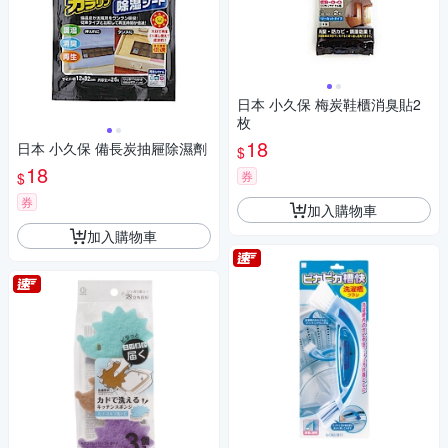
日本 小久保 梅炭鞋櫃消臭貼2
枚
18
日本 小久保 備長炭抽屜除濕劑
$
18
券
$
券
加入購物車
加入購物車