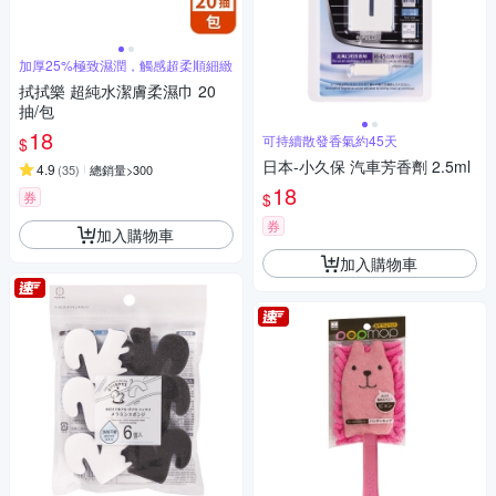
加厚25%極致濕潤，觸感超柔順細緻
拭拭樂 超純水潔膚柔濕巾 20
抽/包
18
可持續散發香氣約45天
$
日本-小久保 汽車芳香劑 2.5ml
4.9
(
35
)
總銷量>300
18
券
$
券
加入購物車
加入購物車