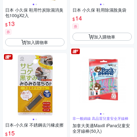
日本 小久保 鞋用竹炭除濕消臭
日本 小久保 鞋用除濕脫臭袋
包100gX2入
14
$
13
$
券
券
加入購物車
加入購物車
非一般綿線 高品質兒童安全牙線棒
日本-小久保 不銹鋼去污橡皮擦
加拿大美適Maxill iPana兒童安
全牙線棒(50入)
15
$