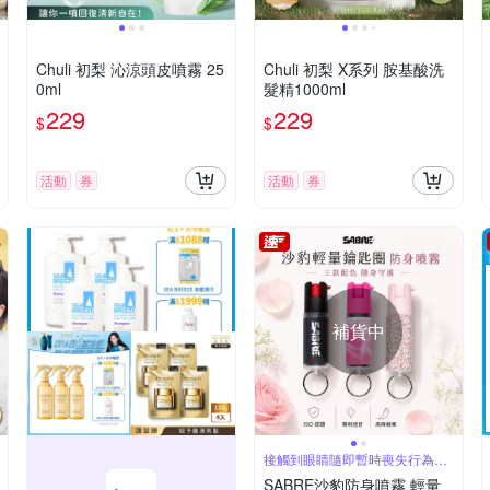
Chuli 初梨 沁涼頭皮噴霧 25
Chuli 初梨 X系列 胺基酸洗
0ml
髮精1000ml
229
229
$
$
活動
券
活動
券
補貨中
接觸到眼睛隨即暫時喪失行為能
力約60分鐘
SABRE沙豹防身噴霧 輕量