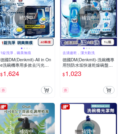
補貨中
補貨中
1錠洗淨，碗美無痕
去漬速乾，潔大歡洗
德國DM(Denkmit)-All in On
德國DM(Denkmit)-洗碗機專
e洗碗機專用多效去污光亮
用預防水垢快速乾燥碗盤光
碗盤清潔錠40顆/盒(強效除
潔劑1L/瓶(玻璃器皿亮潔輔
1,624
1,023
$
$
頑垢去味洗碗錠,餐具亮潔黃
助洗劑,餐具消除水漬白霧化
金心洗碗塊,多機型適用軟水
潤乾精,保持效能光澤漂洗亮
洗滌劑)
碟劑)
券
券
補貨中
補貨中