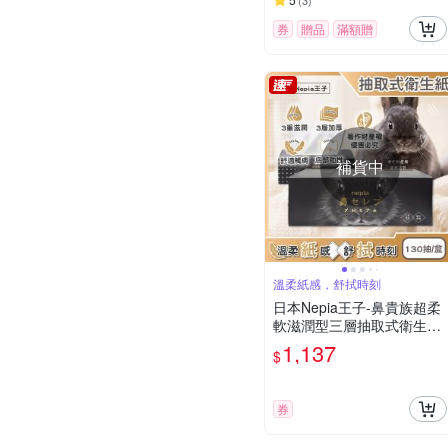
(
3
)
券
贈品
滿額贈
補貨中
溫柔紙感，舒拭時刻
日本Nepia王子-鼻貴族超柔
軟滋潤型三層抽取式衛生紙
130抽/盒-黑兔款(妮飄擤鼻
1,137
$
舒適面紙,細緻親膚紙手帕,
溫和無香潔膚紙巾,無螢光劑
擦拭巾)
券