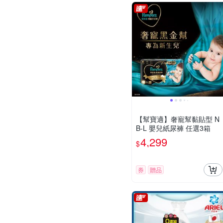
【幫寶適】奢寵幫黏貼型 N
B-L 嬰兒紙尿褲 任選3箱
4,299
$
券
贈品