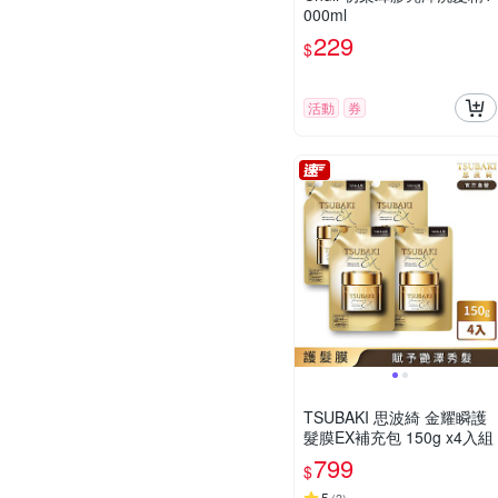
000ml
229
$
活動
券
TSUBAKI 思波綺 金耀瞬護
髮膜EX補充包 150g x4入組
799
$
5