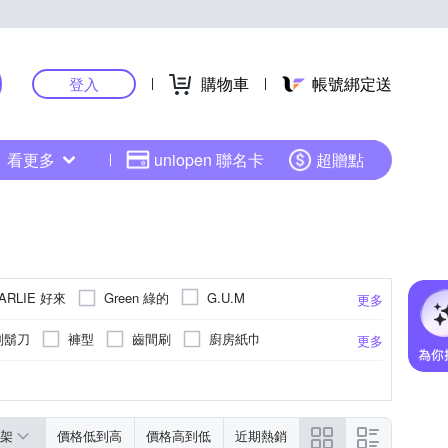
購物車
帳號綁定送
登入
看更多
uniopen 聯名卡
超贈點
ARLIE 好來
Green 綠的
G.U.M
更多
巴黎卡詩
KLORANE 蔻蘿蘭
KUM 熊野
刮鬍刀
褲型
齒間刷
廚房紙巾
更多
Ora2 愛樂齒
Orange house 橘子工坊
OP
撢
染髮
蚊香/電蚊香
液體
橘
色
依商品標示
水管清潔
一般型
無
玫瑰
衣物柔軟
霜狀
去除灰塵角落/細部清潔
褲型
麝香
防蹣
黏貼型
薰衣草
亮白
洗衣槽清潔
有香
抗敏感
更多
更多
更多
更多
更多
.KI 白人
康乃馨
日本大王
毛寶
面紙/紙手帕
濕紙巾
除塵刷
見瓶身)
冷洗精/手洗精
吸濕排汗
依包裝上標示
防狼噴霧
詳見商品包裝標示
柔軟精
僑水晶肥皂
去味大師
古寶無患子
架
價格低到高
價格高到低
近期熱銷
去汙擦/科技海綿
擦手紙
式
請見包裝
替換式尿片
請見包裝標示
漂白粉
指入式