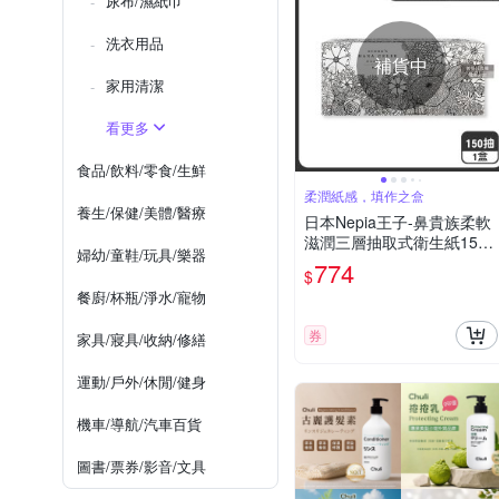
尿布/濕紙巾
洗衣用品
補貨中
家用清潔
看更多
食品/飲料/零食/生鮮
柔潤紙感，填作之盒
養生/保健/美體/醫療
日本Nepia王子-鼻貴族柔軟
滋潤三層抽取式衛生紙150
婦幼/童鞋/玩具/樂器
抽/盒-著色印花款(藝術家圖
774
$
騰可填色面紙盒,妮飄擤鼻舒
餐廚/杯瓶/淨水/寵物
適紙手帕,Hana Celeb無螢
光劑紙巾)
券
家具/寢具/收納/修繕
運動/戶外/休閒/健身
機車/導航/汽車百貨
圖書/票券/影音/文具