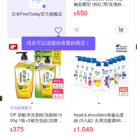
鑰匙圈型 (粉紅/黑/玫瑰粉)-
快
650
$
日本FineToday官方旗艦店
券
現在可以追蹤你喜愛的商店！
可洗蔬果配方
OP 茶酚淨洗潔精/洗碗精10
head＆shoulders海倫仙度
00g 1瓶+2補充包組(含贈品
絲 (5入組) 去屑洗髮露680g
共3件組)
(含贈品共5入)
375
1,049
$
$