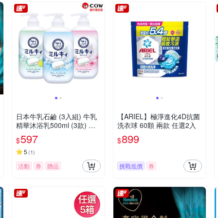
日本牛乳石鹼 (3入組) 牛乳
【ARIEL】極淨進化4D抗菌
精華沐浴乳500ml (3款) 含
洗衣球 60顆 兩款 任選2入
贈共3入
597
899
$
$
5
(
1
)
活動
券
贈品
挑戰低價
券