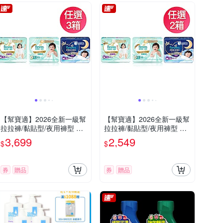
【幫寶適】2026全新一級幫
【幫寶適】2026全新一級幫
拉拉褲/黏貼型/夜用褲型 多
拉拉褲/黏貼型/夜用褲型 多
款任選3箱
款任選2箱
3,699
2,549
$
$
券
贈品
券
贈品