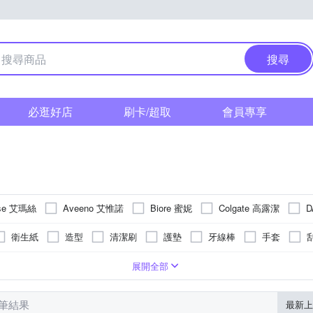
搜尋
必逛好店
刷卡/超取
會員專享
ase 艾瑪絲
Aveeno 艾惟諾
Biore 蜜妮
Colgate 高露潔
D
Johnsons 嬌生
Kao 花王
KERASTASE 
John’s Blend
衛生紙
造型
清潔刷
護墊
牙線棒
手套
Lenor 蘭諾
LION 獅王
Listerine 李施德霖
LUX 麗仕
紙
除毛刀
殺蟑餌
潤絲
濕拖巾
膠黏把
除塵
品包裝顯示
廚房清潔
有香味
粉狀
去漬
軟毛牙刷
噴霧
薄荷
馬桶清潔
除臭芳香
依包裝所示
側翼(蝶翼)型
錠狀
花果香
鍋爐清潔
防霉
油狀
依商品包裝標示
茶樹
抽取
衣物保護
凝露
磁磚清潔
草本香
洗衣球
凝膠狀
依包裝標示
牙齦護理
玻璃清潔
檸檬
衣物香氛
膏狀
柑
護
展開全部
DYNE 舒酸定
Smiling 百齡
Sofy 蘇菲
tsaio 上山採藥
T
裝面紙
牙線
單桶
衛生棉條
拖把替換布
防蚊液
月/日)
底
金屬清潔
除霉
捲筒
過濾棉絮
依產品外包裝標示
玩具清潔
洗衣粉
除菸垢茶垢
清除毛屑
加厚型
開封後六個月 ; 未開封五年(製造日期詳
包臀
圓底
肌膚清潔防護
透氣
洗衣皂/洗衣膏
去除殘膠
清潔
靈
來復易
克潮靈
其他品牌
刷樂
加倍潔
南
 筆結果
最新上
假牙清潔錠
旋轉拖把
牙籤
黏鼠板
動物驅離
出貨商品標示為主。
劑
漂白水
小頭護齦牙刷
依商品外包裝標示為主
衣領清潔劑
有效期限詳見產品標示
加大型
導管