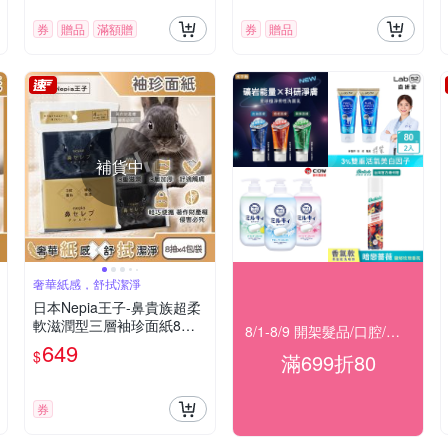
券
贈品
滿額贈
券
贈品
補貨中
奢華紙感，舒拭潔淨
日本Nepia王子-鼻貴族超柔
軟滋潤型三層袖珍面紙8抽x
8/1-8/9 開架髮品/口腔/洗沐★滿699折80
4包/袋-黑兔款(妮飄隨身口
649
$
滿699折80
袋紙巾,舒適紅鼻子細緻衛生
紙,無螢光劑紙手帕,如廁擦
拭巾)
券