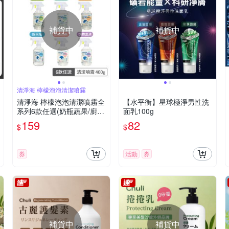
補貨中
補貨中
清淨海 檸檬泡泡清潔噴霧
清淨海 檸檬泡泡清潔噴霧全
【水平衡】星球極淨男性洗
系列6款任選(奶瓶蔬果/廚
面乳100g
房/衣物/地板/碗盤/水垢)
159
82
$
$
券
活動
券
補貨中
補貨中