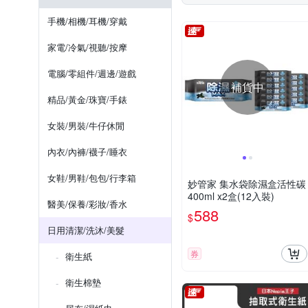
好自在
妙管家
愛
防蚊貼片/防蚊手環/防蚊扣/防蚊
請見外包裝所示
4年
手機/相機/耳機/穿戴
驅塵氏
如瓶身
如包裝
36個
家電/冷氣/視聽/按摩
電腦/零組件/週邊/遊戲
補貨中
精品/黃金/珠寶/手錶
女裝/男裝/牛仔休閒
內衣/內褲/襪子/睡衣
女鞋/男鞋/包包/行李箱
妙管家 集水袋除濕盒活性碳
400ml x2盒(12入裝)
醫美/保養/彩妝/香水
588
$
日用清潔/洗沐/美髮
券
衛生紙
衛生棉墊