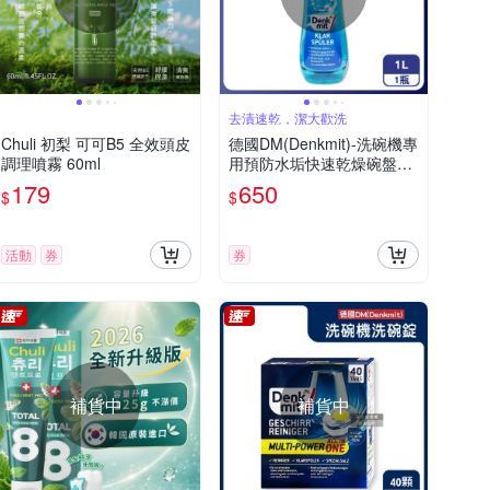
去漬速乾，潔大歡洗
Chuli 初梨 可可B5 全效頭皮
德國DM(Denkmit)-洗碗機專
調理噴霧 60ml
用預防水垢快速乾燥碗盤光
潔劑1L/瓶(玻璃器皿亮潔輔
179
650
$
$
助洗劑,餐具消除水漬白霧化
潤乾精,保持效能光澤漂洗亮
碟劑)
活動
券
券
補貨中
補貨中