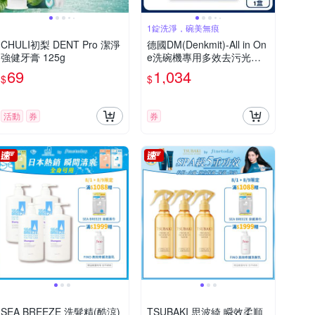
1錠洗淨，碗美無痕
CHULI初梨 DENT Pro 潔淨
德國DM(Denkmit)-All in On
強健牙膏 125g
e洗碗機專用多效去污光亮
碗盤清潔錠40顆/盒(強效除
69
1,034
$
$
頑垢去味洗碗錠,餐具亮潔黃
金心洗碗塊,多機型適用軟水
洗滌劑)
活動
券
券
SEA BREEZE 洗髮精(酷涼)
TSUBAKI 思波綺 瞬效柔順