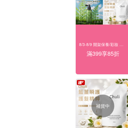
8/3-8/9 開架保養/彩妝 滿399結帳85折
滿399享85折
補貨中