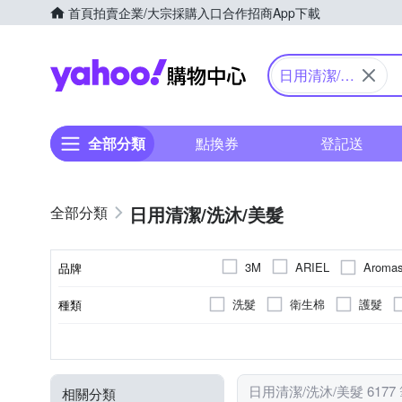
首頁
拍賣
企業/大宗採購入口
合作招商
App下載
Yahoo購物中心
日用清潔/洗
沐/美髮
全部分類
點換券
登記送
日用清潔/洗沐/美髮
Arom
3M
ARIEL
品牌
IBL 依必朗
GATSBY
洗髮
衛生棉
護髮
種類
品牌名稱
Laurier 蕾妮亞
LEC
噴霧
頭皮調理
除塵
洗淨
牙膏
地板清潔
無
3年
液狀
無香味
如包裝所示
去味芳香
洗衣精
液體
浴廁清潔
無香
乳狀
基本型
抗菌
依商
功能
類型
用途
香味
製造日期/有效日期
劑型
Schick 舒適牌
SENSO
平板拖把
殺蟲劑
盒
除濕
纖柔毛牙刷
傢俱清潔
尤加利
標示於牙膏背面軟管上方(西元年/
漂白
薔薇
去除汙漬
去漬
增艷
其他
平
白蘭
魔術靈
一匙
日用清潔/洗沐/美髮 6177
相關分類
貼式暖暖包
濕式衛生紙
洗衣紙
依包裝為主
袖珍包
依實際
清洗
-