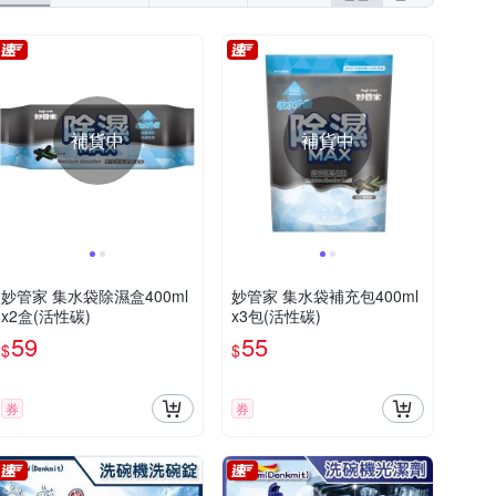
立得清
美琪
花仙子 Farcent
1095天
如外包裝標示
依瓶身所示
補貨中
補貨中
妙管家 集水袋除濕盒400ml
妙管家 集水袋補充包400ml
x2盒(活性碳)
x3包(活性碳)
59
55
$
$
券
券