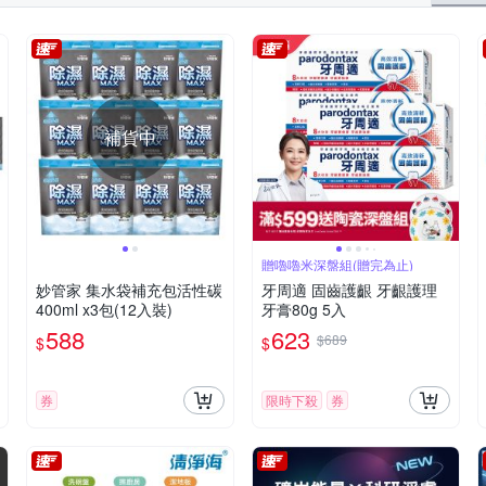
康
拭拭樂
春風
楓康
滿意寶寶
無塵氏
白人
吊飾
除塵拖把
窗刮/刮水器
水煙
舌苔刷
詳見瓶身
保存期限1185天
請詳見產品包裝標示
2027
月
依產品包裝所示
5年
依產品包裝標示
補貨中
贈嚕嚕米深盤組(贈完為止)
妙管家 集水袋補充包活性碳
牙周適 固齒護齦 牙齦護理
400ml x3包(12入裝)
牙膏80g 5入
588
623
$689
$
$
券
限時下殺
券