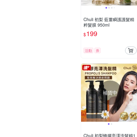
Chuli 初梨 藍薑瞬護護髮精
粹髮膜 950ml
199
$
活動
券
補貨中
Chuli 初梨蜂膠亮澤洗髮精1