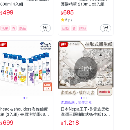
600ml 4入組
護髮精華 210mL x3入組
499
685
$
$
5
(
1
)
活動
券
贈品
活動
券
贈品
滿額贈
補貨中
柔潤紙感，填作之盒
head＆shoulders海倫仙度
日本Nepia王子-鼻貴族柔軟
絲 (3入組) 去屑洗髮露680g
滋潤三層抽取式衛生紙150
(含贈品共3入)
抽/盒-著色印花款(藝術家圖
699
1,218
$
$
騰可填色面紙盒,妮飄擤鼻舒
適紙手帕,Hana Celeb無螢