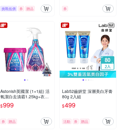
光劑紙巾)
挑戰低價
券
贈品
券
Astonish英國潔 (1+1組) 活
Lab52齒妍堂 深層美白牙膏
氧潔白去漬霸1.25kg+衣物
80g 2入組
強效去漬劑750ml (含贈共2
999
499
$
$
件組)
券
贈品
活動
券
贈品