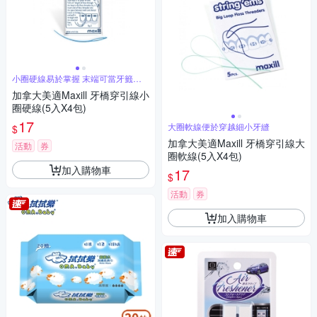
小圈硬線易於掌握 末端可當牙籤使
用
加拿大美適Maxill 牙橋穿引線小
圈硬線(5入X4包)
17
大圈軟線便於穿越細小牙縫
$
加拿大美適Maxill 牙橋穿引線大
活動
券
圈軟線(5入X4包)
加入購物車
17
$
活動
券
加入購物車