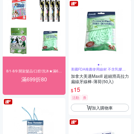
美國FDA推薦使用線材 不含乳膠及
8/1-8/9 開架髮品/口腔/洗沐★滿699折80
麩質
加拿大美適Maxill 超細滑高拉力
滿699折80
扁線牙線棒-薄荷(50入)
15
$
活動
券
加入購物車