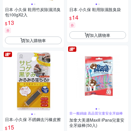
日本 小久保 鞋用竹炭除濕消臭
日本 小久保 鞋用除濕脫臭袋
包100gX2入
14
$
13
$
券
券
加入購物車
加入購物車
非一般綿線 高品質兒童安全牙線棒
日本-小久保 不銹鋼去污橡皮擦
加拿大美適Maxill iPana兒童安
全牙線棒(50入)
15
$