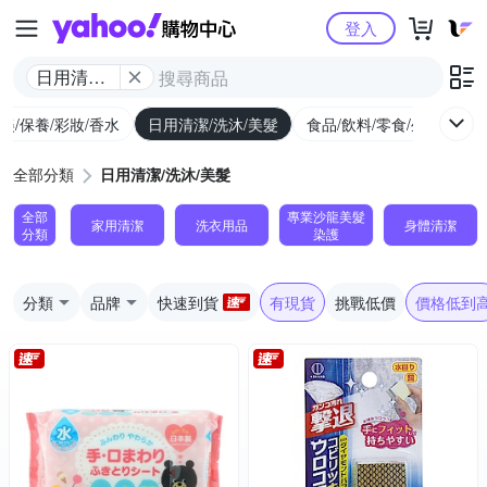
Yahoo購物中心
登入
日用清潔/
洗沐/美髮
美/保養/彩妝/香水
日用清潔/洗沐/美髮
食品/飲料/零食/生鮮
養
全部分類
日用清潔/洗沐/美髮
全部
專業沙龍美髮
家用清潔
洗衣用品
身體清潔
分類
染護
分類
品牌
快速到貨
有現貨
挑戰低價
價格低到