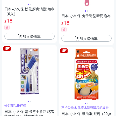
日本-小久保 松鼠廚房清潔海綿
（6入）
日本-小久保 兔子造型時尚拖布
18
$
18
$
券
券
加入購物車
加入購物車
暢銷商品排行榜
不污染排水 保護水源與環境的設計
日本-小久保 清掃博士多功能萬
日本-小久保 廢油凝固劑（20gx