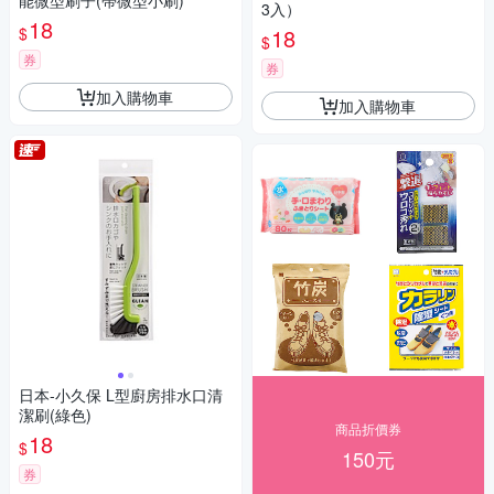
能微型刷子(帶微型小刷)
3入）
18
$
18
$
券
券
加入購物車
加入購物車
日本-小久保 L型廚房排水口清
潔刷(綠色)
商品折價券
18
$
150元
券