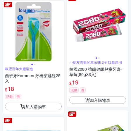
小朋友喜歡的草莓味 2至12歲適用
歐盟百年大廠製造
韓國2080 強齒健齦兒童牙膏-
草莓(80gX3入)
西班牙Foramen 牙橋穿越線25
入
19
$
18
$
活動
券
活動
券
加入購物車
加入購物車