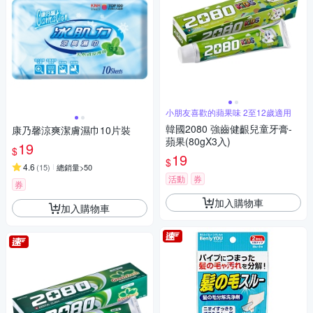
小朋友喜歡的蘋果味 2至12歲適用
韓國2080 強齒健齦兒童牙膏-
康乃馨涼爽潔膚濕巾10片裝
蘋果(80gX3入)
19
$
19
$
4.6
(
15
)
總銷量>50
活動
券
券
加入購物車
加入購物車