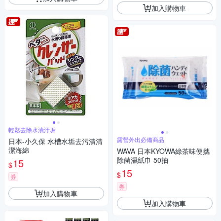
加入購物車
輕鬆去除水漬汙垢
露營外出必備商品
日本-小久保 水槽水垢去污漬清
潔海綿
WAVA 日本KYOWA綠茶味便攜
除菌濕紙巾 50抽
15
$
15
$
券
券
加入購物車
加入購物車