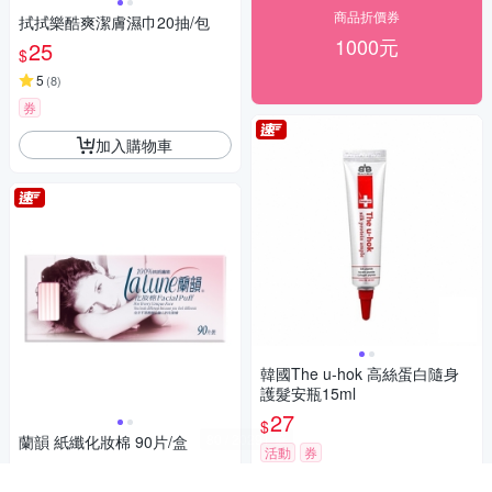
商品折價券
拭拭樂酷爽潔膚濕巾20抽/包
1000元
25
$
5
(
8
)
券
加入購物車
韓國The u-hok 高絲蛋白隨身
護髮安瓶15ml
27
$
蘭韻 紙纖化妝棉 90片/盒
活動
券
25
$
加入購物車