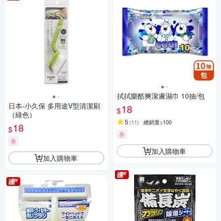
拭拭樂酷爽潔膚濕巾 10抽/包
日本-小久保 多用途V型清潔刷
18
$
（綠色）
5
(
11
)
總銷量>100
18
$
券
券
加入購物車
加入購物車