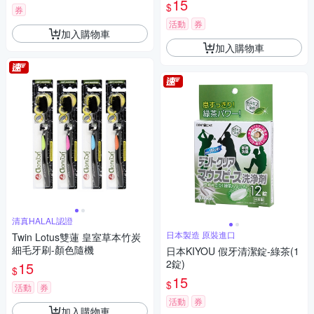
15
$
券
活動
券
加入購物車
加入購物車
清真HALAL認證
日本製造 原裝進口
Twin Lotus雙蓮 皇室草本竹炭
細毛牙刷-顏色隨機
日本KIYOU 假牙清潔錠-綠茶(1
2錠)
15
$
15
$
活動
券
活動
券
加入購物車