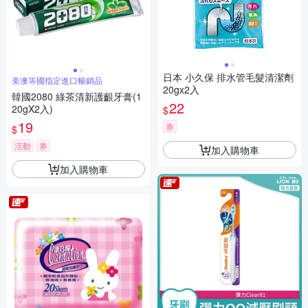
日本 小久保 排水管毛髮清潔劑
美澳等國指定進口暢銷品
20gx2入
韓國2080 綠茶清新護齦牙膏(1
22
20gX2入)
$
19
券
$
活動
券
加入購物車
加入購物車