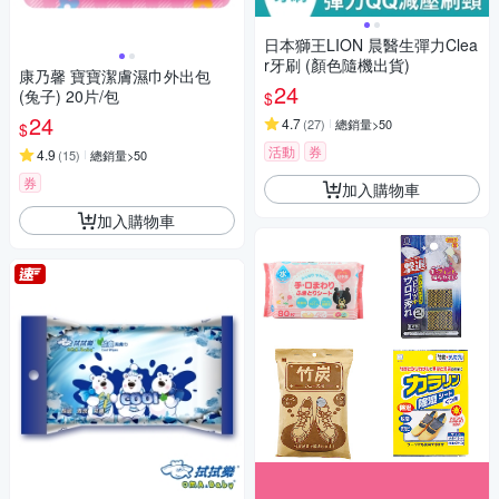
日本獅王LION 晨醫生彈力Clea
r牙刷 (顏色隨機出貨)
康乃馨 寶寶潔膚濕巾外出包
24
(兔子) 20片/包
$
24
4.7
(
27
)
總銷量>50
$
活動
券
4.9
(
15
)
總銷量>50
券
加入購物車
加入購物車