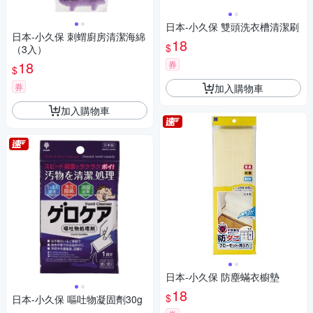
日本-小久保 雙頭洗衣槽清潔刷
日本-小久保 刺蝟廚房清潔海綿
18
$
（3入）
18
券
$
券
加入購物車
加入購物車
日本-小久保 防塵蟎衣櫥墊
18
$
日本-小久保 嘔吐物凝固劑30g