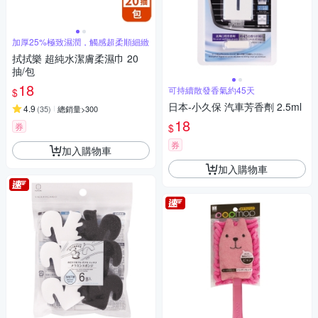
加厚25%極致濕潤，觸感超柔順細緻
拭拭樂 超純水潔膚柔濕巾 20
抽/包
18
可持續散發香氣約45天
$
日本-小久保 汽車芳香劑 2.5ml
4.9
(
35
)
總銷量>300
18
券
$
券
加入購物車
加入購物車