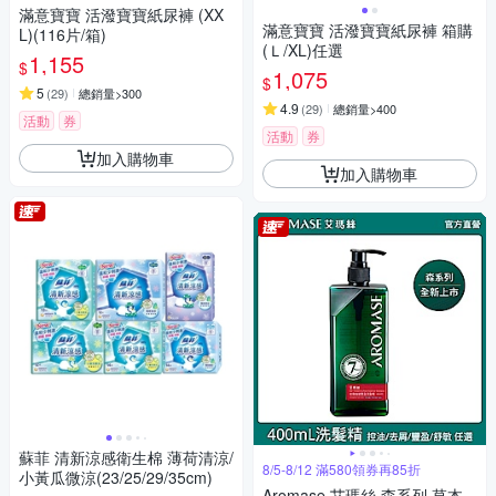
滿意寶寶 活潑寶寶紙尿褲 (XX
滿意寶寶 活潑寶寶紙尿褲 箱購
L)(116片/箱)
(Ｌ/XL)任選
1,155
$
1,075
$
5
(
29
)
總銷量>300
4.9
(
29
)
總銷量>400
活動
券
活動
券
加入購物車
加入購物車
蘇菲 清新涼感衛生棉 薄荷清涼/
8/5-8/12 滿580領券再85折
小黃瓜微涼(23/25/29/35cm)
Aromase 艾瑪絲 森系列 草本