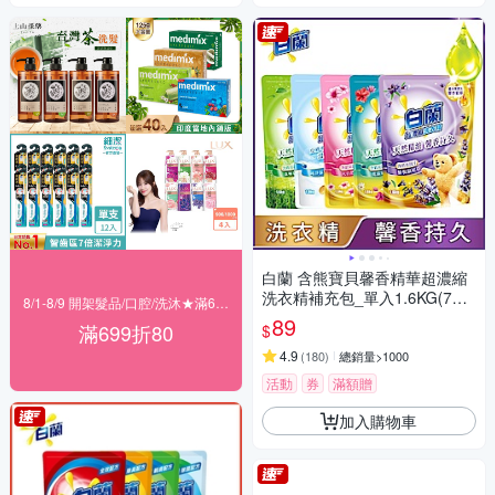
白蘭 含熊寶貝馨香精華超濃縮
洗衣精補充包_單入1.6KG(7款
8/1-8/9 開架髮品/口腔/洗沐★滿699折80
任選)
89
滿699折80
$
4.9
(
180
)
總銷量>1000
活動
券
滿額贈
加入購物車