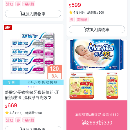
花果香)
599
活動
券
滿額贈
$
4.8
(
49
)
總銷量>300
加入購物車
券
滿額贈
加入購物車
舒酸定長效抗敏牙膏超值組-牙
齦護理*6+溫和淨白高效*2
669
$
4.8
(
111
)
總銷量>300
滿意寶寶x來復易 最高折330
活動
券
滿額贈
滿2999折330
加入購物車