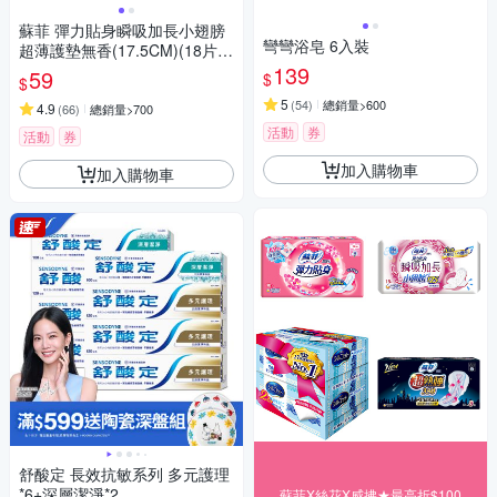
蘇菲 彈力貼身瞬吸加長小翅膀
彎彎浴皂 6入裝
超薄護墊無香(17.5CM)(18片 x
2包/組)
139
59
$
$
5
(
54
)
總銷量>600
4.9
(
66
)
總銷量>700
活動
券
活動
券
加入購物車
加入購物車
舒酸定 長效抗敏系列 多元護理
*6+深層潔淨*2
蘇菲X絲花X威拂★最高折$100