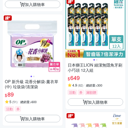
加入購物車
日本獅王LION 細潔無隱角牙刷
小巧頭 12入組
649
$
OP 新升級 花香分解袋-薰衣草
4.9
(
82
)
總銷量>300
(中) 垃圾袋/清潔袋
活動
券
滿額贈
89
$
加入購物車
5
(
51
)
總銷量>600
活動
券
加入購物車