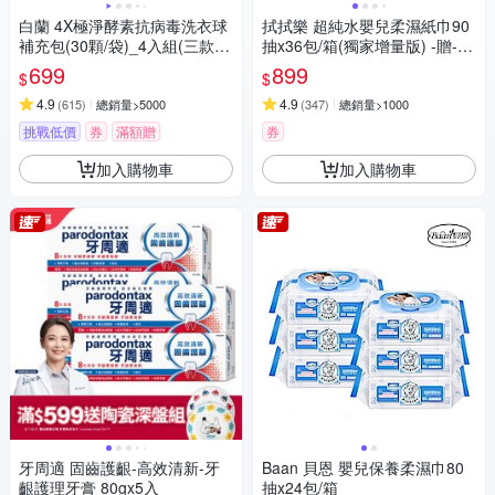
白蘭 4X極淨酵素抗病毒洗衣球
拭拭樂 超純水嬰兒柔濕紙巾90
補充包(30顆/袋)_4入組(三款任
抽x36包/箱(獨家增量版) -贈-酒
選)
精濕紙巾10抽x3包
699
899
$
$
4.9
4.9
(
615
)
總銷量>5000
(
347
)
總銷量>1000
挑戰低價
券
滿額贈
券
加入購物車
加入購物車
牙周適 固齒護齦-高效清新-牙
Baan 貝恩 嬰兒保養柔濕巾80
齦護理牙膏 80gx5入
抽x24包/箱