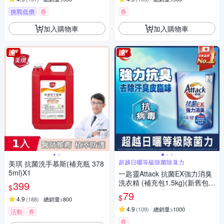
挑戰低價
券
券
加入購物車
加入購物車
超越日曬等級除菌除臭力
美琪 抗菌洗手慕斯(補充瓶 378
5ml)X1
一匙靈Attack 抗菌EX強力消臭
洗衣精 (補充包1.5kg)(新舊包裝
399
$
混出)
79
$
4.9
(
188
)
總銷量>800
4.9
(
109
)
總銷量>1000
活動
券
券