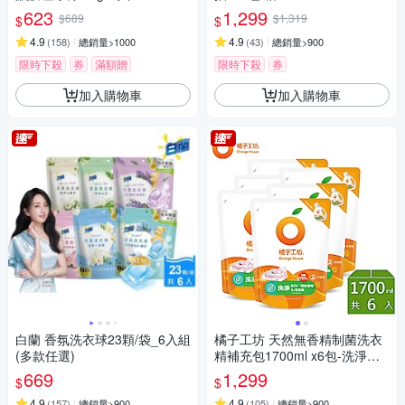
623
1,299
$689
$1,319
$
$
4.9
4.9
(
158
)
總銷量>1000
(
43
)
總銷量>900
限時下殺
券
滿額贈
限時下殺
券
加入購物車
加入購物車
白蘭 香氛洗衣球23顆/袋_6入組
橘子工坊 天然無香精制菌洗衣
(多款任選)
精補充包1700ml x6包-洗淨病
毒升級版
669
1,299
$
$
4.9
4.9
(
157
)
總銷量>900
(
105
)
總銷量>900