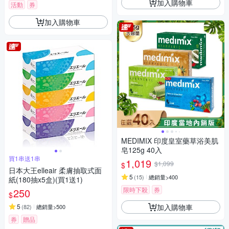
加入購物車
活動
券
加入購物車
MEDIMIX 印度皇室藥草浴美肌
皂125g 40入
買1串送1串
1,019
$1,099
$
日本大王elleair 柔膚抽取式面
5
(
15
)
總銷量>400
紙(180抽x5盒)(買1送1)
限時下殺
券
250
$
加入購物車
5
(
82
)
總銷量>500
券
贈品