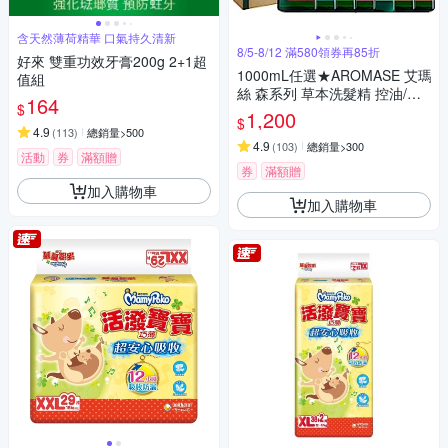
含天然薄荷精華 口氣持久清新
8/5-8/12 滿580領券再85折
好來 雙重功效牙膏200g 2+1超
1000mL任選★AROMASE 艾瑪
值組
絲 森系列 草本洗髮精 控油/去
164
$
屑/豐盈/舒敏 (9款)
1,200
$
4.9
(
113
)
總銷量>500
4.9
(
103
)
總銷量>300
活動
券
滿額贈
券
滿額贈
加入購物車
加入購物車