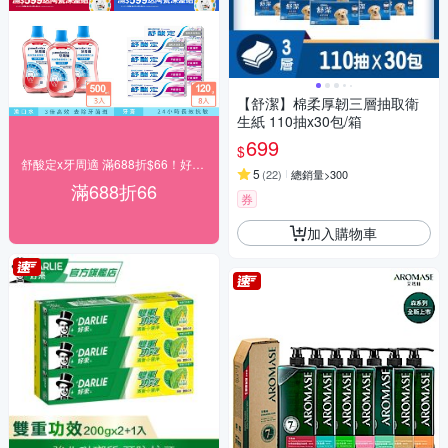
【舒潔】棉柔厚韌三層抽取衛
生紙 110抽x30包/箱
699
$
舒酸定x牙周適 滿688折$66！好禮雙重送！
5
(
22
)
總銷量>300
滿688折66
券
加入購物車