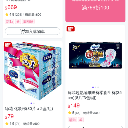
669
滿799折100
$
4.9
(
258
)
總銷量>600
活動
券
滿額贈
加入購物車
蘇菲超熟睡細緻棉柔衛生棉(35
cm)(8片*3包/組)
149
$
絲花 化妝棉(80片 x 2盒/組)
5
(
64
)
總銷量>600
79
$
活動
券
4.9
(
71
)
總銷量>600