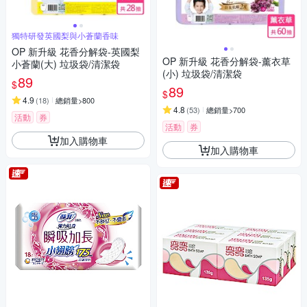
獨特研發英國梨與小蒼蘭香味
OP 新升級 花香分解袋-英國梨
OP 新升級 花香分解袋-薰衣草
小蒼蘭(大) 垃圾袋/清潔袋
(小) 垃圾袋/清潔袋
89
$
89
$
4.9
(
18
)
總銷量>800
4.8
(
53
)
總銷量>700
活動
券
活動
券
加入購物車
加入購物車