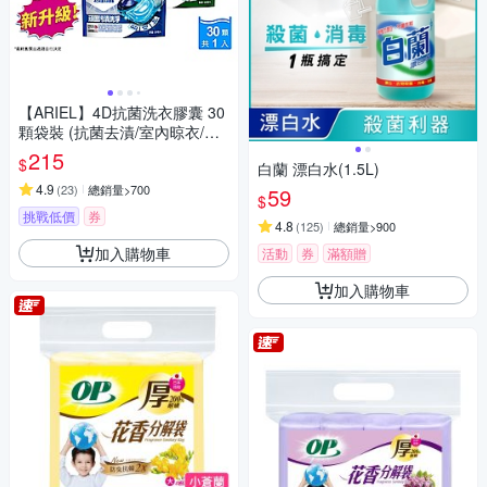
【ARIEL】4D抗菌洗衣膠囊 30
顆袋裝 (抗菌去漬/室內晾衣/自
然微香)
215
$
白蘭 漂白水(1.5L)
4.9
(
23
)
總銷量>700
59
$
挑戰低價
券
4.8
(
125
)
總銷量>900
加入購物車
活動
券
滿額贈
加入購物車