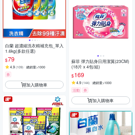
白蘭 超濃縮洗衣精補充包_單入
1.6kg(多款任選)
79
$
蘇菲 彈力貼身日用潔翼(23CM)
(18片 x 4包/組)
4.9
(
109
)
總銷量>1000
169
券
$
4.9
(
144
)
總銷量>1000
加入購物車
活動
券
加入購物車