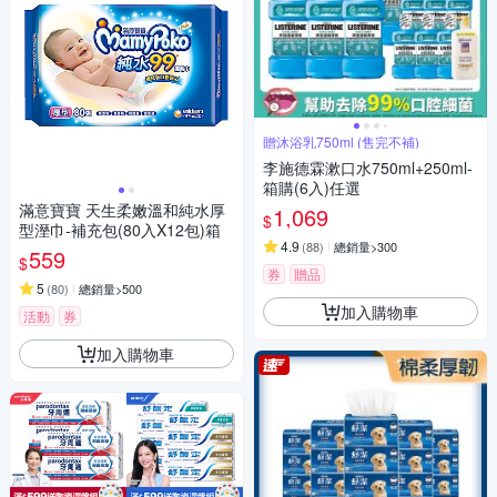
贈沐浴乳750ml (售完不補)
李施德霖漱口水750ml+250ml-
箱購(6入)任選
滿意寶寶 天生柔嫩溫和純水厚
1,069
$
型溼巾-補充包(80入X12包)箱
4.9
(
88
)
總銷量>300
559
$
券
贈品
5
(
80
)
總銷量>500
加入購物車
活動
券
加入購物車