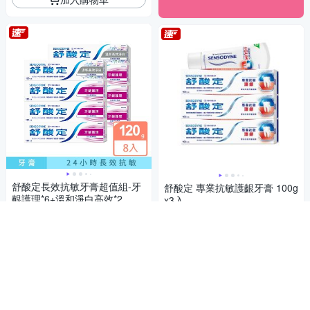
舒酸定長效抗敏牙膏超值組-牙
舒酸定 專業抗敏護齦牙膏 100g
齦護理*6+溫和淨白高效*2
x3入
669
469
$
$
4.8
(
111
)
總銷量>300
4.8
(
90
)
總銷量>300
活動
券
活動
券
加入購物車
加入購物車