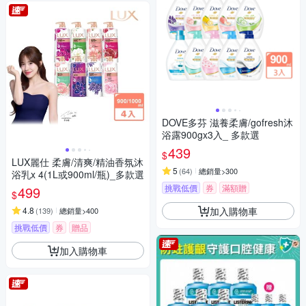
DOVE多芬 滋養柔膚/gofresh沐
浴露900gx3入_ 多款選
439
$
LUX麗仕 柔膚/清爽/精油香氛沐
5
(
64
)
總銷量>300
浴乳x 4(1L或900ml/瓶)_多款選
挑戰低價
券
滿額贈
499
$
加入購物車
4.8
(
139
)
總銷量>400
挑戰低價
券
贈品
滿額贈
加入購物車