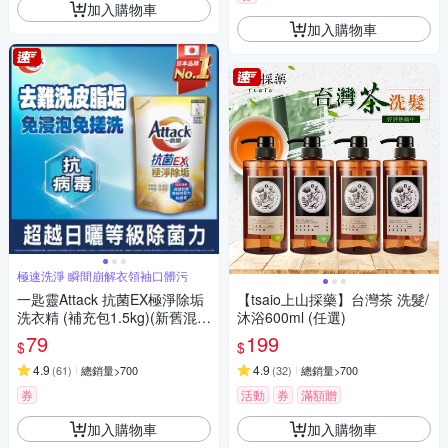
加入購物車
加入購物車
極速洗淨 瞬間崩解衣領袖口髒污
一匙靈Attack 抗菌EX極淨除垢
【tsaio上山採藥】台灣茶 洗髮/
洗衣精 (補充包1.5kg)(新舊混
沐浴600ml (任選)
出)
79
199
$
$
4.9
4.9
(
61
)
總銷量>700
(
32
)
總銷量>700
券
活動
券
滿額贈
加入購物車
加入購物車