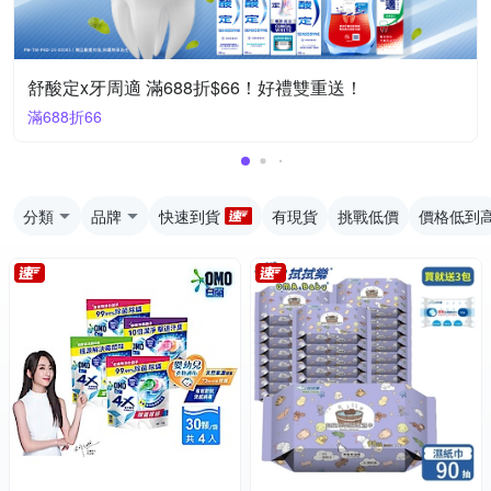
舒酸定x牙周適 滿688折$66！好禮雙重送！
滿688折66
分類
品牌
快速到貨
有現貨
挑戰低價
價格低到