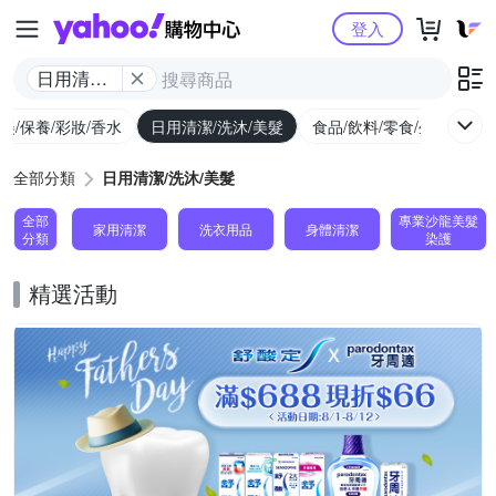
Yahoo購物中心
登入
日用清潔/
洗沐/美髮
美/保養/彩妝/香水
日用清潔/洗沐/美髮
食品/飲料/零食/生鮮
養
全部分類
日用清潔/洗沐/美髮
全部
專業沙龍美髮
家用清潔
洗衣用品
身體清潔
分類
染護
精選活動