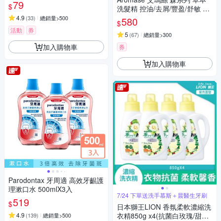
79
$
洗髮精 控油/去屑/豐盈/舒敏 六
款任選 400mL
4.9
(
33
)
總銷量>500
580
$
活動
券
5
(
67
)
總銷量>300
加入購物車
券
加入購物車
Parodontax 牙周適 高效牙齦護
理漱口水 500mlX3入
7/24 下單送洗手慕斯＋晨醫生牙刷
519
$
日本獅王LION 香氛柔軟濃縮洗
4.9
衣精850g x4(抗菌白玫瑰/甜蜜
(
139
)
總銷量>500