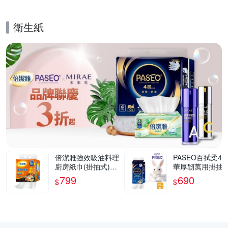
衛生紙
的優惠推薦活動
倍潔雅強效吸油料理
PASEO百拭柔4
廚房紙巾(掛抽式)20
華厚韌萬用掛抽
0抽12包/箱
生紙300抽10袋/
799
690
$
$