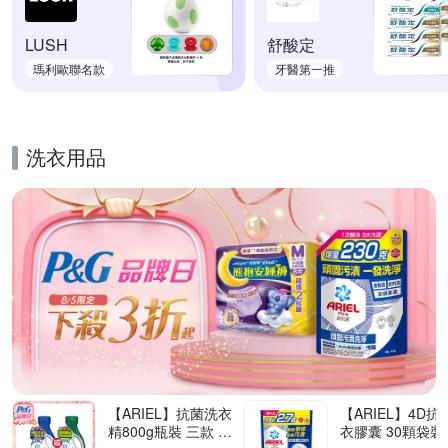
LUSH
舒酸定
瑪利歐聯名款
牙醫第一推
洗衣用品
的優惠推薦活動
【ARIEL】抗菌洗衣
【ARIEL】4D抗
精800g瓶裝 三款 任
衣膠囊 30顆袋裝