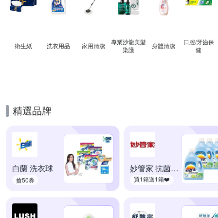
專業沙龍美髮
口腔/牙齒保
衛生紙
洗衣用品
家用清潔
身體清潔
染護
健
精選品牌
白蘭 洗衣球
妙管家 抗菌防霉
買1箱送1箱❤️
搶50券