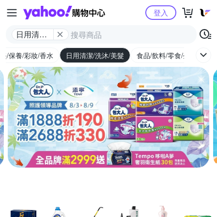
Yahoo購物中心
登入
日用清潔/
洗沐/美髮
美/保養/彩妝/香水
日用清潔/洗沐/美髮
食品/飲料/零食/生鮮
養