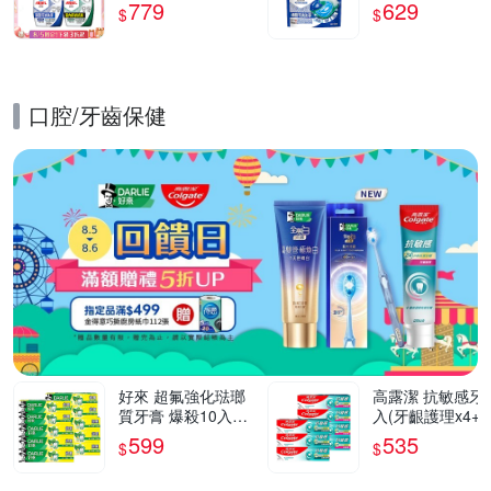
選5入
菌去漬 超值3入組
779
629
$
$
90顆
口腔/牙齒保健
的優惠推薦活動
好來 超氟強化琺瑯
高露潔 抗敏感牙
質牙膏 爆殺10入組
入(牙齦護理x4+
(200gX6入+175gX4
琺瑯質x3)
599
535
$
$
入)