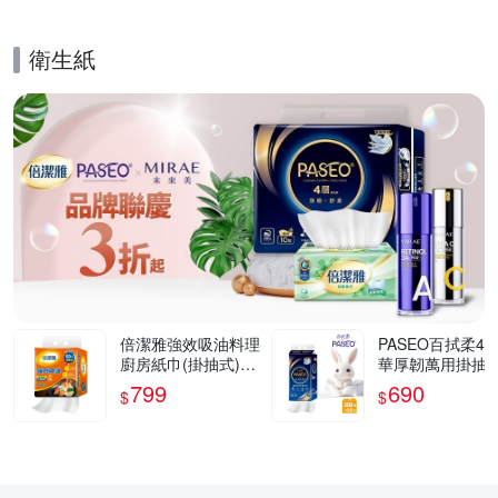
衛生紙
的優惠推薦活動
倍潔雅強效吸油料理
PASEO百拭柔4
廚房紙巾(掛抽式)20
華厚韌萬用掛抽
0抽12包/箱
生紙300抽10袋/
799
690
$
$