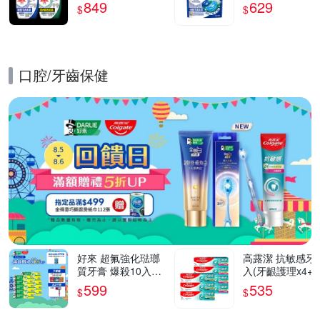
選5入
菌去漬 超值3入組
849
629
$
$
90顆
口腔/牙齒保健
的優惠推薦活動
好來 超氟強化琺瑯
高露潔 抗敏感牙
質牙膏 爆殺10入組
入(牙齦護理x4+
(200gX6入+175gX4
琺瑯質x3)
599
535
$
$
入)