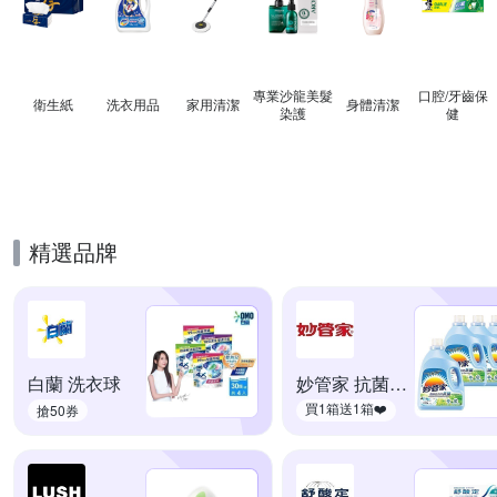
專業沙龍美髮
口腔/牙齒保
衛生紙
洗衣用品
家用清潔
身體清潔
染護
健
精選品牌
白蘭 洗衣球
妙管家 抗菌防霉
買1箱送1箱❤️
搶50券