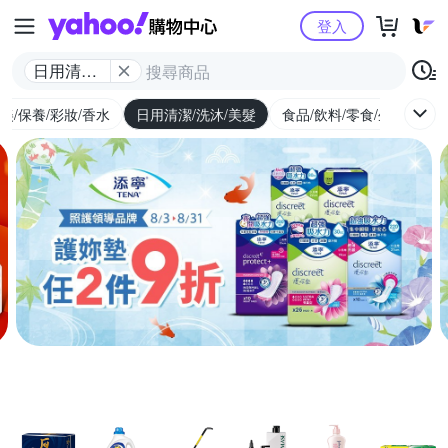
Yahoo購物中心
登入
日用清潔/
洗沐/美髮
美/保養/彩妝/香水
日用清潔/洗沐/美髮
食品/飲料/零食/生鮮
養