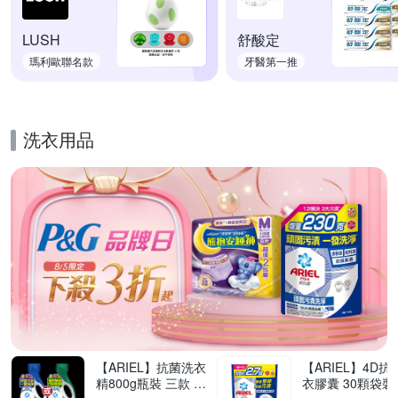
LUSH
舒酸定
瑪利歐聯名款
牙醫第一推
洗衣用品
的優惠推薦活動
【ARIEL】抗菌洗衣
【ARIEL】4D抗
精800g瓶裝 三款 任
衣膠囊 30顆袋裝