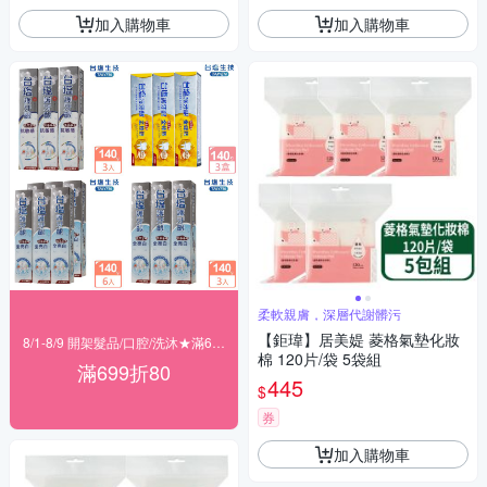
加入購物車
加入購物車
柔軟親膚，深層代謝髒污
【鉅瑋】居美媞 菱格氣墊化妝
8/1-8/9 開架髮品/口腔/洗沐★滿699折80
棉 120片/袋 5袋組
滿699折80
445
$
券
加入購物車