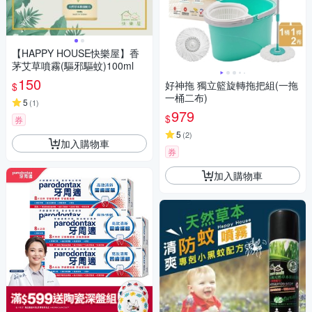
【HAPPY HOUSE快樂屋】香
茅艾草噴霧(驅邪驅蚊)100ml
150
好神拖 獨立籃旋轉拖把組(一拖
$
一桶二布)
5
(
1
)
979
$
券
5
(
2
)
加入購物車
券
加入購物車