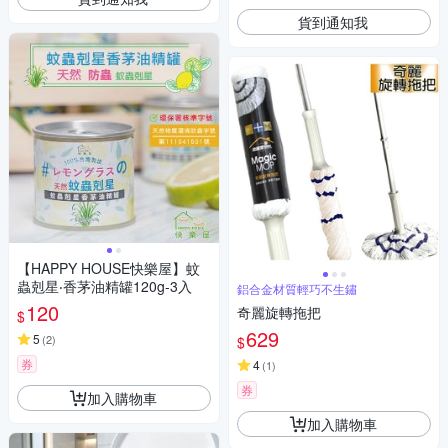
貨到通知我
【HAPPY HOUSE快樂屋】蚊
蟲剋星‧香茅油精罐120g-3入
鋁合金材質輕巧不生鏽
120
奇麗旋轉拖把
$
629
5
(
2
)
$
券
4
(
1
)
券
加入購物車
加入購物車