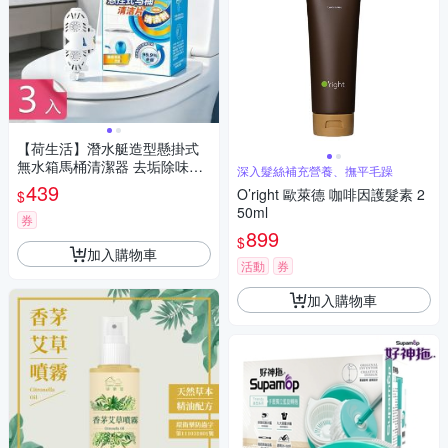
【荷生活】潛水艇造型懸掛式
無水箱馬桶清潔器 去垢除味緩
深入髮絲補充營養、撫平毛躁
釋潔廁掛籃-3入組
439
O’right 歐萊德 咖啡因護髮素 2
$
50ml
券
899
$
加入購物車
活動
券
加入購物車