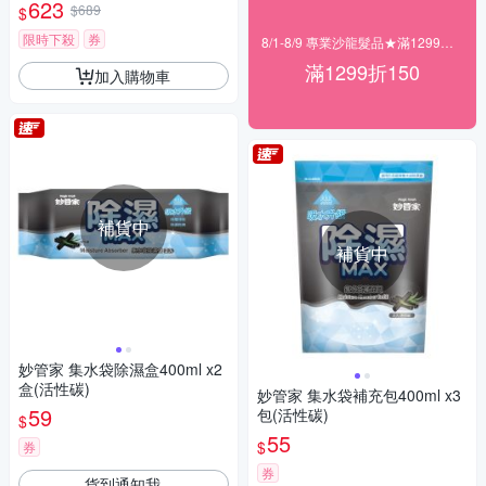
623
$689
$
限時下殺
券
8/1-8/9 專業沙龍髮品★滿1299折150
滿1299折150
加入購物車
補貨中
補貨中
妙管家 集水袋除濕盒400ml x2
盒(活性碳)
妙管家 集水袋補充包400ml x3
59
包(活性碳)
$
55
$
券
券
貨到通知我