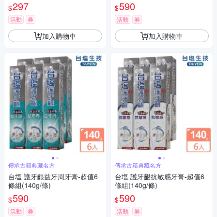
297
590
$
$
活動
券
活動
券
加入購物車
加入購物車
傳承古籍典藏名方
傳承古籍典藏名方
台塩 護牙齦益牙周牙膏-超值6
台塩 護牙齦抗敏感牙膏-超值6
條組(140g/條)
條組(140g/條)
590
590
$
$
活動
券
活動
券