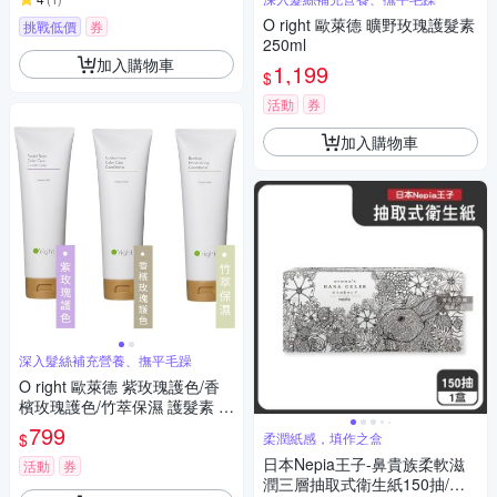
O right 歐萊德 曠野玫瑰護髮素
挑戰低價
券
250ml
加入購物車
1,199
$
活動
券
加入購物車
深入髮絲補充營養、撫平毛躁
O right 歐萊德 紫玫瑰護色/香
檳玫瑰護色/竹萃保濕 護髮素 2
50ml - 任選
799
$
柔潤紙感，填作之盒
日本Nepia王子-鼻貴族柔軟滋
活動
券
潤三層抽取式衛生紙150抽/盒-