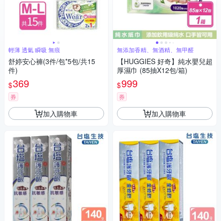
輕薄 透氣 瞬吸 無痕
無添加香精、無酒精、無甲醛
舒婷安心褲(3件/包*5包/共15
【HUGGIES 好奇】純水嬰兒超
件)
厚濕巾 (85抽X12包/箱)
369
999
$
$
券
券
加入購物車
加入購物車