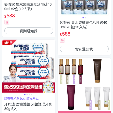
妙管家 集水袋除濕盒活性碳40
0ml x2盒(12入裝)
588
$
妙管家 集水袋補充包活性碳40
券
0ml x3包(12入裝)
貨到通知我
588
$
券
貨到通知我
贈嚕嚕米深盤組(贈完為止)
牙周適 固齒護齦 牙齦護理牙膏
80g 5入