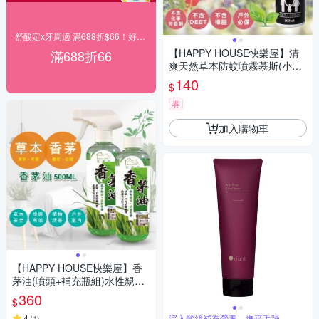
舒酸定x牙周適 滿688折$66！好禮雙重送！
【HAPPY HOUSE快樂屋】清
滿688折66
爽天然草本防蚊噴霧慕斯(小黑
蚊配方)100ml-1入
140
$
券
加入購物車
【HAPPY HOUSE快樂屋】香
茅油(噴頭+補充瓶組)水性親和
配方500ml-1罐
360
$
4
深入髮絲補充營養、撫平毛躁
(
1
)