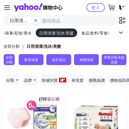
Yahoo購物中心
登入
日用清潔/
洗沐/美髮
美/保養/彩妝/香水
日用清潔/洗沐/美髮
食品/飲料/零食/生鮮
養
全部分類
日用清潔/洗沐/美髮
全部
專業沙龍美髮
家用清潔
洗衣用品
身體清潔
分類
染護
分類
品牌
快速到貨
有現貨
挑戰低價
價格低到