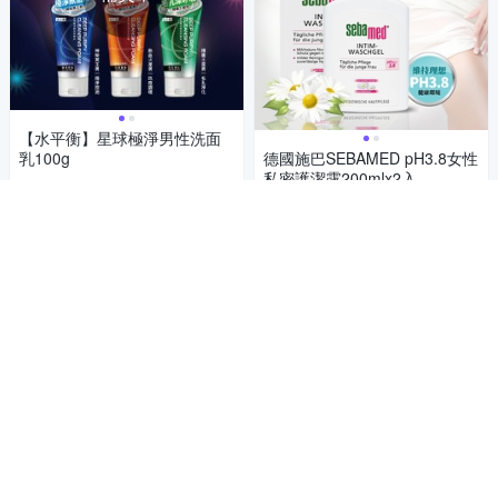
【水平衡】星球極淨男性洗面
乳100g
德國施巴SEBAMED pH3.8女性
私密護潔露200mlx2入
82
$
549
$
活動
券
5
(
4
)
貨到通知我
活動
券
加入購物車