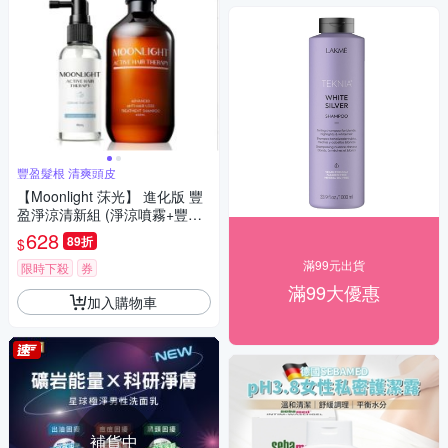
豐盈髮根 清爽頭皮
【Moonlight 莯光】 進化版 豐
盈淨涼清新組 (淨涼噴霧+豐盈
洗髮)
628
89折
$
滿99元出貨
限時下殺
券
滿99大優惠
加入購物車
補貨中