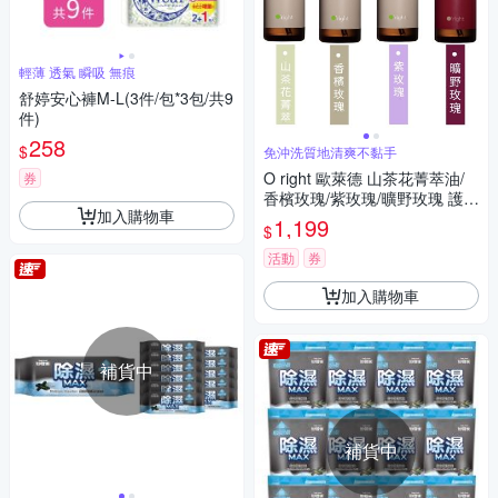
輕薄 透氣 瞬吸 無痕
舒婷安心褲M-L(3件/包*3包/共9
件)
258
$
免沖洗質地清爽不黏手
O right 歐萊德 山茶花菁萃油/
券
香檳玫瑰/紫玫瑰/曠野玫瑰 護髮
加入購物車
油 100ml 免沖洗 - 任選
1,199
$
活動
券
加入購物車
補貨中
補貨中