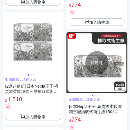
加入購物車
著色印花款(藝術家圖騰可填色
774
$
面紙盒,妮飄擤鼻舒適紙手帕,Ha
na Celeb無螢光劑紙巾)
券
加入購物車
補貨中
柔潤紙感，填作之盒
(2盒超值組)日本Nepia王子-鼻
貴族柔軟滋潤三層抽取式衛生
紙150抽/盒-著色印花款(藝術家
1,510
$
柔潤紙感，填作之盒
圖騰可填色面紙盒,妮飄擤鼻舒
日本Nepia王子-鼻貴族柔軟滋
適紙手帕,Hana Celeb無螢光劑
券
潤三層抽取式衛生紙150抽/盒-
紙巾)
加入購物車
著色印花款(藝術家圖騰可填色
774
$
面紙盒,妮飄擤鼻舒適紙手帕,Ha
na Celeb無螢光劑紙巾)
券