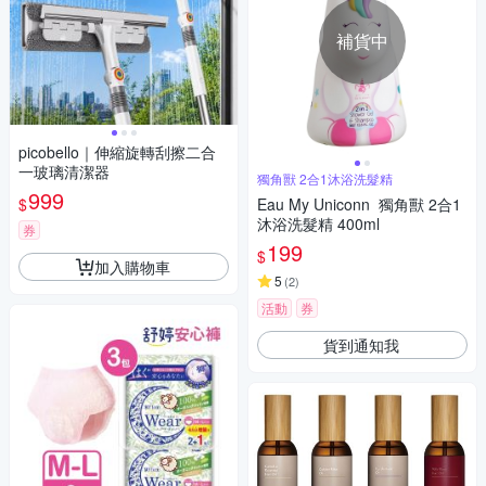
補貨中
picobello｜伸縮旋轉刮擦二合
一玻璃清潔器
獨角獸 2合1沐浴洗髮精
999
$
Eau My Uniconn 獨角獸 2合1
沐浴洗髮精 400ml
券
199
$
加入購物車
5
(
2
)
活動
券
貨到通知我