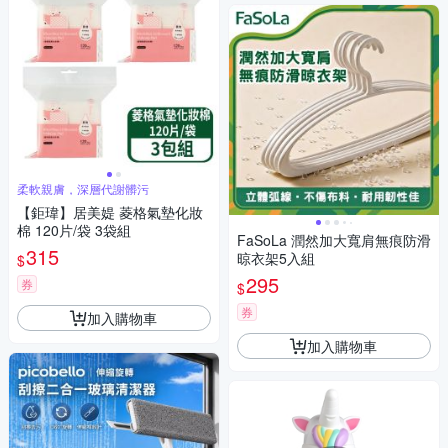
柔軟親膚，深層代謝髒污
【鉅瑋】居美媞 菱格氣墊化妝
棉 120片/袋 3袋組
FaSoLa 潤然加大寬肩無痕防滑
315
晾衣架5入組
$
295
券
$
券
加入購物車
加入購物車