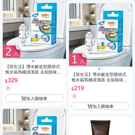
【荷生活】潛水艇造型懸掛式
無水箱馬桶清潔器 去垢除味緩
【荷生活】潛水艇造型懸掛式
釋潔廁掛籃-2入組
329
無水箱馬桶清潔器 去垢除味緩
$
釋潔廁掛籃-1入組
219
券
$
券
加入購物車
加入購物車