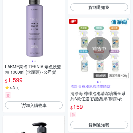
貨到通知我
補貨中
LAKME萊肯 TEKNIA 矯色洗髮
精 1000ml (含壓頭) -公司貨
1,599
$
清淨海 檸檬泡泡清潔噴霧
4.3
(
1
)
清淨海 檸檬泡泡清潔噴霧全系
券
列6款任選(奶瓶蔬果/廚房/衣物/
地板/碗盤/水垢)
加入購物車
159
$
券
貨到通知我