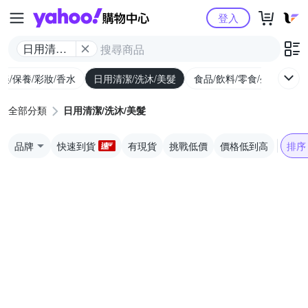
Yahoo購物中心
登入
日用清潔/
洗沐/美髮
美/保養/彩妝/香水
日用清潔/洗沐/美髮
食品/飲料/零食/生鮮
養
全部分類
日用清潔/洗沐/美髮
品牌
快速到貨
有現貨
挑戰低價
價格低到高
排序