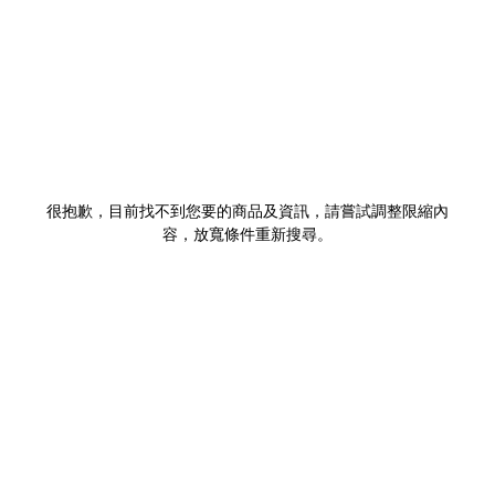
很抱歉，目前找不到您要的商品及資訊，請嘗試調整限縮內
容，放寬條件重新搜尋。