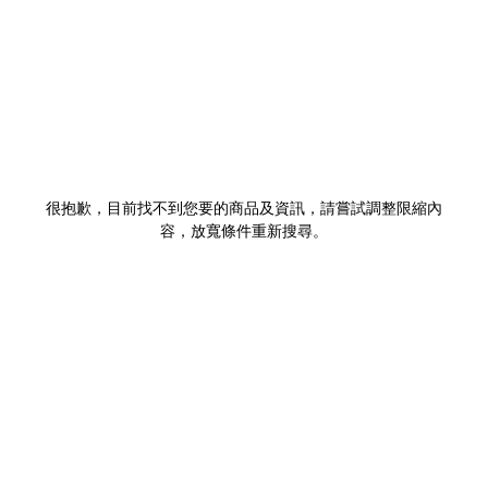
很抱歉，目前找不到您要的商品及資訊，請嘗試調整限縮內
容，放寬條件重新搜尋。