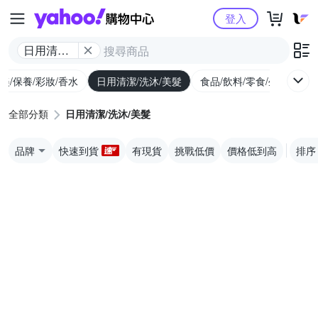
Yahoo購物中心
登入
日用清潔/
洗沐/美髮
美/保養/彩妝/香水
日用清潔/洗沐/美髮
食品/飲料/零食/生鮮
養
全部分類
日用清潔/洗沐/美髮
品牌
快速到貨
有現貨
挑戰低價
價格低到高
排序