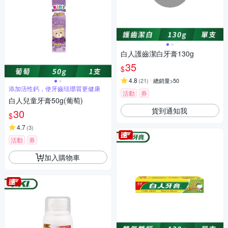
白人護齒潔白牙膏130g
35
$
4.8
(
21
)
總銷量>50
添加活性鈣，使牙齒琺瑯質更健康
活動
券
白人兒童牙膏50g(葡萄)
貨到通知我
30
$
4.7
(
3
)
活動
券
加入購物車