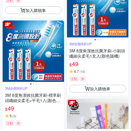
活動
券
加入購物車
3M全館8折UP
3M 8度角潔效抗菌牙刷-小刷頭
纖細尖柔毛1支入(顏色隨機)
49
$
4.7
(
10
)
活動
券
加入購物車
3M全館8折UP
3M 8度角潔效抗菌牙刷-標準刷
頭纖細尖柔毛+平毛1入(顏色隨
機)
49
$
5
(
3
)
活動
券