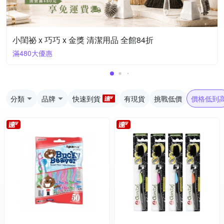
小閨祕 x 巧巧 x 金獎 清潔用品 全館84折
滿480大優惠
分類
品牌
快速到貨
有現貨
挑戰低價
價格低到