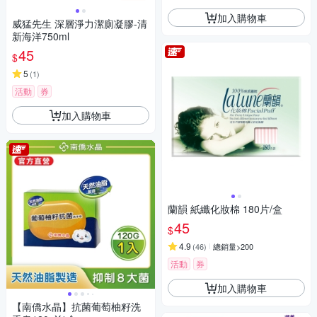
加入購物車
威猛先生 深層淨力潔廁凝膠-清
新海洋750ml
45
$
5
(
1
)
活動
券
加入購物車
蘭韻 紙纖化妝棉 180片/盒
45
$
4.9
(
46
)
總銷量>200
活動
券
加入購物車
【南僑水晶】抗菌葡萄柚籽洗