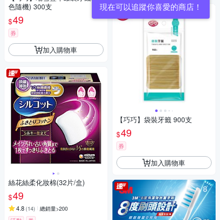
現在可以追蹤你喜愛的商店！
色隨機) 300支
49
$
券
加入購物車
【巧巧】袋裝牙籤 900支
49
$
券
加入購物車
絲花絲柔化妝棉(32片/盒)
49
$
4.8
(
14
)
總銷量>200