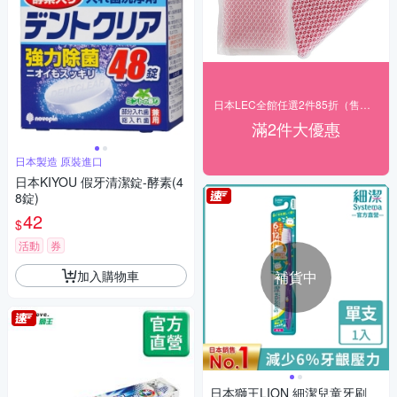
日本LEC全館任選2件85折（售價已折）
滿2件大優惠
日本製造 原裝進口
日本KIYOU 假牙清潔錠-酵素(4
8錠)
42
$
活動
券
加入購物車
補貨中
日本獅王LION 細潔兒童牙刷