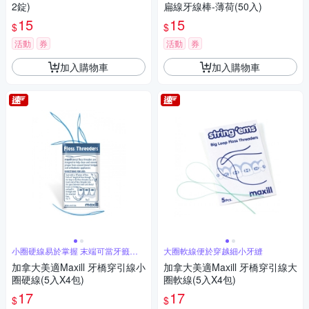
2錠)
扁線牙線棒-薄荷(50入)
15
15
$
$
活動
券
活動
券
加入購物車
加入購物車
小圈硬線易於掌握 末端可當牙籤使
大圈軟線便於穿越細小牙縫
用
加拿大美適Maxill 牙橋穿引線小
加拿大美適Maxill 牙橋穿引線大
圈硬線(5入X4包)
圈軟線(5入X4包)
17
17
$
$