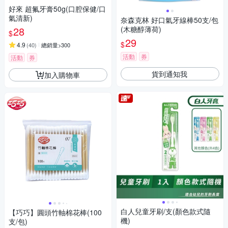
好來 超氟牙膏50g(口腔保健/口
氣清新)
奈森克林 好口氣牙線棒50支/包
28
(木糖醇薄荷)
$
29
$
4.9
(
40
)
總銷量>300
活動
券
活動
券
貨到通知我
加入購物車
白人兒童牙刷/支(顏色款式隨
【巧巧】圓頭竹軸棉花棒(100
機)
支/包)