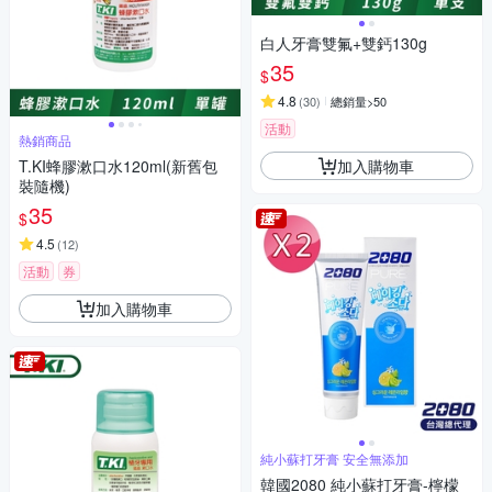
白人牙膏雙氟+雙鈣130g
35
$
4.8
(
30
)
總銷量>50
活動
熱銷商品
加入購物車
T.KI蜂膠漱口水120ml(新舊包
裝隨機)
35
$
4.5
(
12
)
活動
券
加入購物車
純小蘇打牙膏 安全無添加
韓國2080 純小蘇打牙膏-檸檬