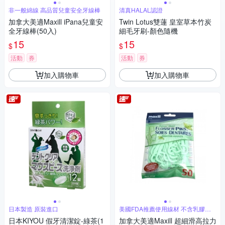
非一般綿線 高品質兒童安全牙線棒
清真HALAL認證
加拿大美適Maxill iPana兒童安
Twin Lotus雙蓮 皇室草本竹炭
全牙線棒(50入)
細毛牙刷-顏色隨機
15
15
$
$
活動
券
活動
券
加入購物車
加入購物車
日本製造 原裝進口
美國FDA推薦使用線材 不含乳膠及
麩質
日本KIYOU 假牙清潔錠-綠茶(1
加拿大美適Maxill 超細滑高拉力