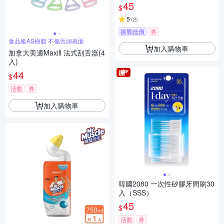
45
$
5
(
2
)
挑戰低價
券
食品級AS樹脂 不傷舌頭表面
加入購物車
加拿大美適Maxill 法式刮舌器(4
入)
44
$
活動
券
加入購物車
韓國2080 一次性矽膠牙間刷30
入（SSS）
45
$
活動
券