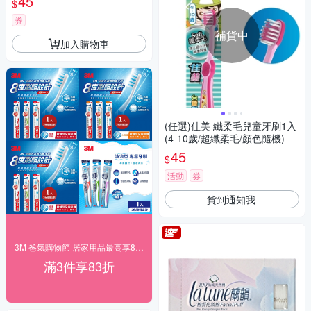
45
$
券
補貨中
加入購物車
(任選)佳美 纖柔毛兒童牙刷1入
(4-10歲/超纖柔毛/顏色隨機)
45
$
活動
券
貨到通知我
3M 爸氣購物節 居家用品最高享83折！
滿3件享83折