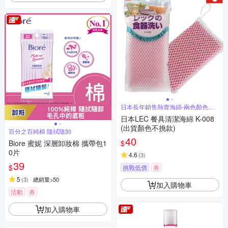
日本長年銷售熱賣海綿-兩色顏色不
挑款
日本LEC 餐具清潔海綿 K-008
(出貨顏色不挑款)
百分之百純棉 隨拭隨卸
40
$
Biore 蜜妮 深層卸妝棉 攜帶包1
0片
4.6
(
3
)
39
$
挑戰低價
券
5
(
3
)
總銷量>50
加入購物車
活動
券
加入購物車