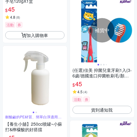
手皂120gX1盒
45
$
4.8
(
8
)
活動
券
補貨中
加入購物車
(任選)佳美 抑菌兒童牙刷1入(3-
6歲/德國進口抑菌軟刷毛/顏色
隨機)
45
$
4.5
(
4
)
活動
券
貨到通知我
耐酸鹼的PE材質、簡單白淨適用各
種清潔劑
【養生小舖】250cc噴罐~小蘇
打&檸檬酸的好搭擋