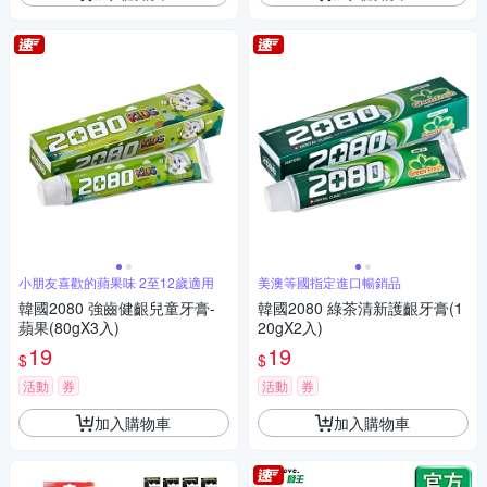
小朋友喜歡的蘋果味 2至12歲適用
美澳等國指定進口暢銷品
韓國2080 強齒健齦兒童牙膏-
韓國2080 綠茶清新護齦牙膏(1
蘋果(80gX3入)
20gX2入)
19
19
$
$
活動
券
活動
券
加入購物車
加入購物車