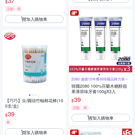
37
$
活動
券
加入購物車
2080 連續15年獲得韓國品牌力第一
韓國2080 100%芬蘭木糖醇蘋
果薄荷味牙膏100gX3入
39
$
【巧巧】尖/圓頭竹軸棉花棒(10
0支/盒)
活動
券
39
$
加入購物車
券
加入購物車