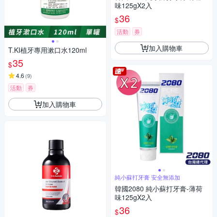
味125gX2入
36
$
活動
券
加入購物車
T.KI植牙專用漱口水120ml
35
$
4.6
(
9
)
活動
券
加入購物車
純小蘇打牙膏 安全無添加
韓國2080 純小蘇打牙膏-薄荷
味125gX2入
36
$