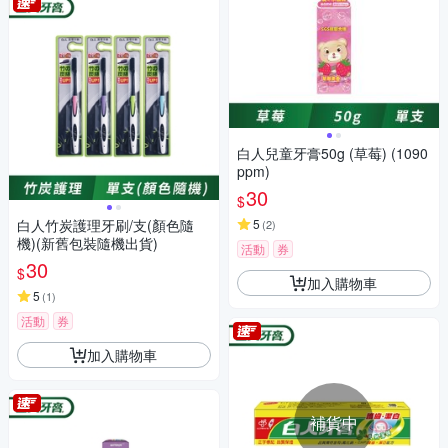
白人兒童牙膏50g (草莓) (1090
ppm)
30
$
白人竹炭護理牙刷/支(顏色隨
5
(
2
)
機)(新舊包裝隨機出貨)
活動
券
30
$
加入購物車
5
(
1
)
活動
券
加入購物車
補貨中