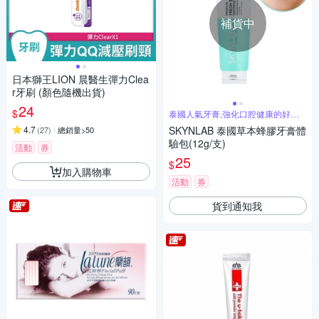
補貨中
日本獅王LION 晨醫生彈力Clea
r牙刷 (顏色隨機出貨)
24
$
泰國人氣牙膏,強化口腔健康的好幫
手
4.7
SKYNLAB 泰國草本蜂膠牙膏體
(
27
)
總銷量>50
驗包(12g/支)
活動
券
25
$
加入購物車
活動
券
貨到通知我