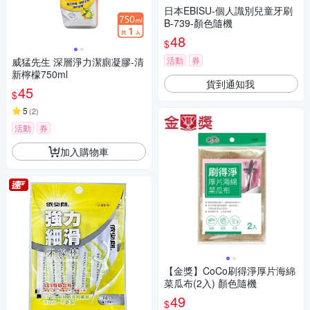
日本EBISU-個人識別兒童牙刷
B-739-顏色隨機
48
$
活動
券
威猛先生 深層淨力潔廁凝膠-清
新檸檬750ml
貨到通知我
45
$
5
(
2
)
活動
券
加入購物車
【金獎】CoCo刷得淨厚片海綿
菜瓜布(2入) 顏色隨機
49
$