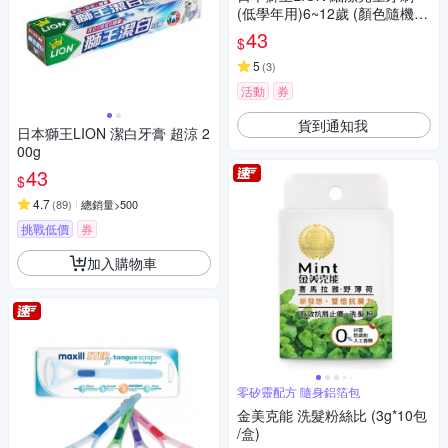
(低學年用)6~12歲 (顏色隨機出
貨)
43
$
5
(
3
)
活動
券
貨到通知我
日本獅王LION 潔白牙膏 超涼 2
00g
43
$
4.7
(
89
)
總銷量>500
挑戰低價
券
加入購物車
零矽靈配方 隨身鋁箔包
金美克能 洗髮粉絲比 (3g*10包
/盒)