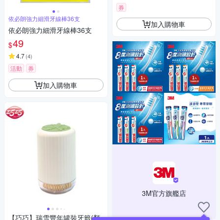
券
依必朗強力細滑牙線棒36支
加入購物車
依必朗強力細滑牙線棒36支
49
$
4.7
(
4
)
活動
券
加入購物車
3M官方旗艦店
【巧巧】瑞雪豐年罐裝牙籤(顏