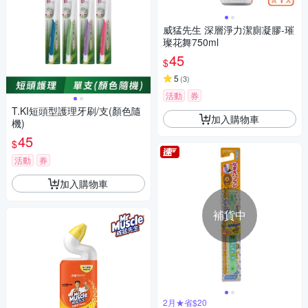
威猛先生 深層淨力潔廁凝膠-璀
璨花舞750ml
45
$
5
(
3
)
活動
券
T.KI短頭型護理牙刷/支(顏色隨
加入購物車
機)
45
$
活動
券
加入購物車
補貨中
2月★省$20