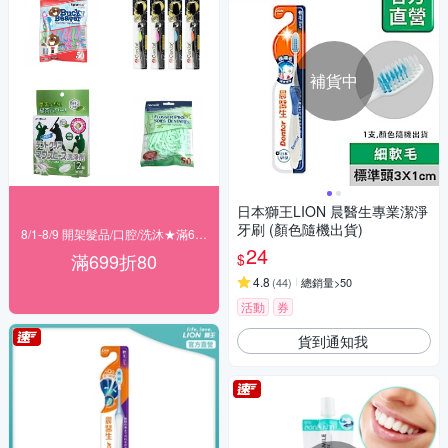
補貨中
日本獅王LION 晨醫生專業潔淨
牙刷 (顏色隨機出貨)
8/1-8/9 開架髮品/口腔/洗沐★滿699折80
24
滿699折80
$
4.8
(
44
)
總銷量>50
活動
券
貨到通知我