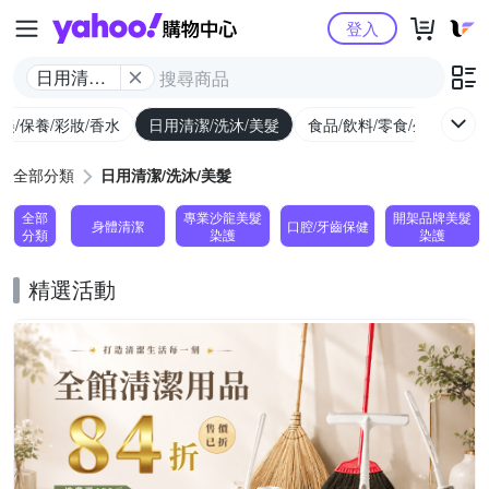
Yahoo購物中心
登入
日用清潔/
洗沐/美髮
美/保養/彩妝/香水
日用清潔/洗沐/美髮
食品/飲料/零食/生鮮
養
全部分類
日用清潔/洗沐/美髮
全部
專業沙龍美髮
開架品牌美髮
身體清潔
口腔/牙齒保健
分類
染護
染護
精選活動