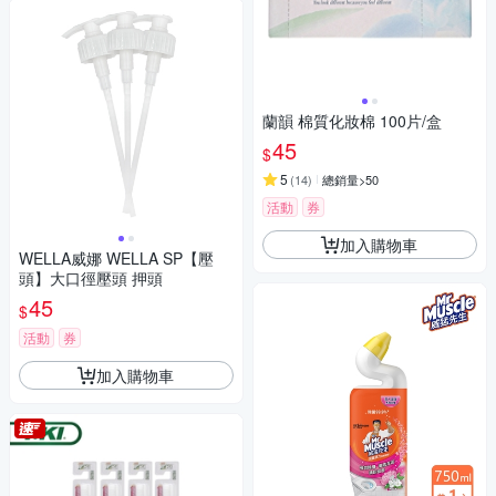
蘭韻 棉質化妝棉 100片/盒
45
$
5
(
14
)
總銷量>50
活動
券
加入購物車
WELLA威娜 WELLA SP【壓
頭】大口徑壓頭 押頭
45
$
活動
券
加入購物車