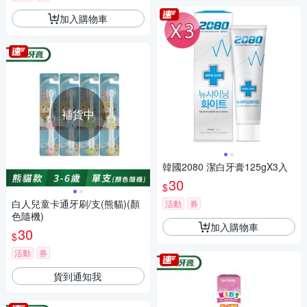
加入購物車
補貨中
韓國2080 潔白牙膏125gX3入
30
$
白人兒童卡通牙刷/支(熊貓)(顏
活動
券
色隨機)
加入購物車
30
$
活動
券
貨到通知我