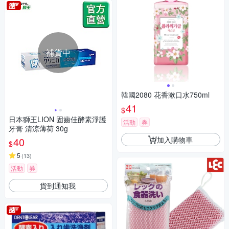
補貨中
韓國2080 花香漱口水750ml
41
$
日本獅王LION 固齒佳酵素淨護
活動
券
牙膏 清涼薄荷 30g
加入購物車
40
$
5
(
13
)
活動
券
貨到通知我