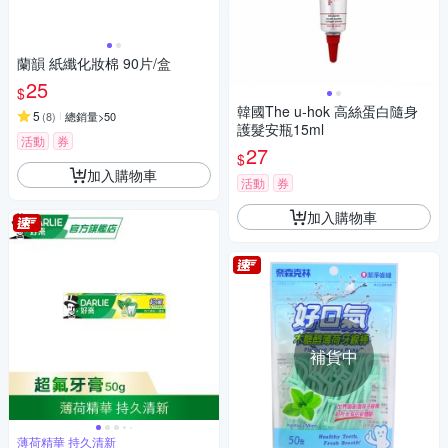
蘭韻 紙纖化妝棉 90片/盒
25
$
韓國The u-hok 高絲蛋白隨身
5
(
8
)
總銷量>50
護髮安瓶15ml
活動
券
27
$
加入購物車
活動
券
加入購物車
補貨中
薄荷精華 持久清新