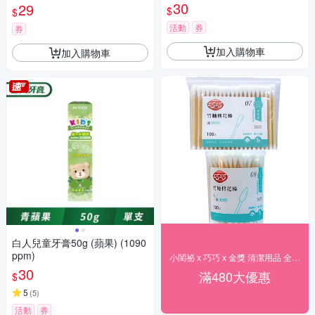
30
29
$
$
活動
券
券
加入購物車
加入購物車
白人兒童牙膏50g (蘋果) (1090
ppm)
小閨祕 x 巧巧 x 金獎 清潔用品 全館84折
30
滿480大優惠
$
5
(
5
)
活動
券