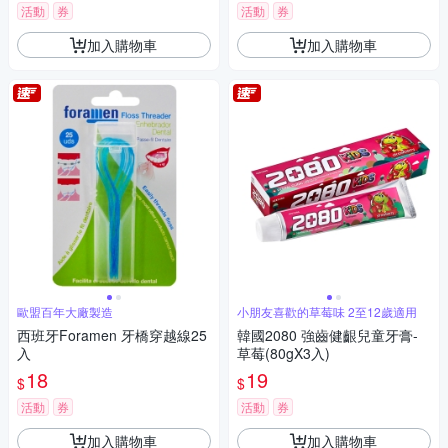
活動
券
活動
券
加入購物車
加入購物車
歐盟百年大廠製造
小朋友喜歡的草莓味 2至12歲適用
西班牙Foramen 牙橋穿越線25
韓國2080 強齒健齦兒童牙膏-
入
草莓(80gX3入)
18
19
$
$
活動
券
活動
券
加入購物車
加入購物車