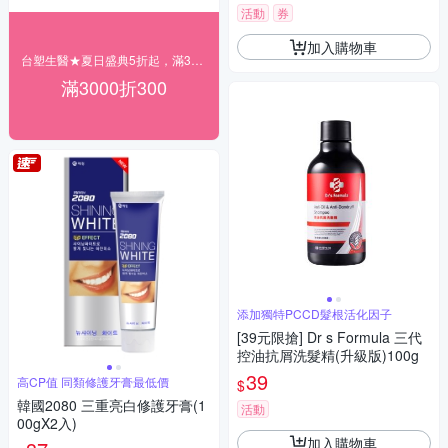
活動
券
加入購物車
台塑生醫★夏日盛典5折起，滿3000再折$300
滿3000折300
添加獨特PCCD髮根活化因子
[39元限搶] Dr s Formula 三代
控油抗屑洗髮精(升級版)100g
39
高CP值 同類修護牙膏最低價
$
韓國2080 三重亮白修護牙膏(1
活動
00gX2入)
加入購物車