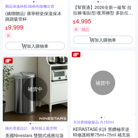
贈品保溫杯藍/綠兩色隨機出貨
【幫寶適】2026全新一級幫 拉
拉褲/黏貼型/夜用褲型 多款任選
(嬌聯贈品) 康寧輕瓷保溫保冰
5箱
跳跳吸管杯
4,995
$
9,999
$
券
贈品
券
加入購物車
加入購物車
補貨中
補貨中
卡詩貴婦級髮品 共150ml
橫向滑蓋設計、免預留上蓋空間、感
KERASTASE卡詩 黑鑽極萃逆
應不沾手
時修護精華75ml+75ml 補充裝
美國Ninestars 雙開式感應垃圾