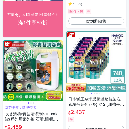
4.3
(
3
)
限時下殺
券
芬蘭Hygisoft科威 滿1件享65折！
貨到通知我
滿1件享65折
補貨中
補貨中
日本獅王奈米樂超濃縮抗菌洗
衣精補充包740g x12 (加強去
防苔準備，環淨整潔
漬)
2,437
$
吹苔清-除青苔清潔劑4000ml/
罐(戶外居家外牆,石雕,柵欄,花
券
園造景,庭院全能清潔洗劑)
2,459
$