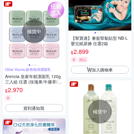
補貨中
【幫寶適】奢寵幫黏貼型 NB-L
嬰兒紙尿褲 任選2箱
2,899
$
券
贈品
加入購物車
Olive Young 超夯熱消潔面乳
Arencia 皇家年糕潔面乳 120g
三入組 任選 (玫瑰果/牛膝草/綠
意清新)
2,970
$
券
貨到通知我
補貨中