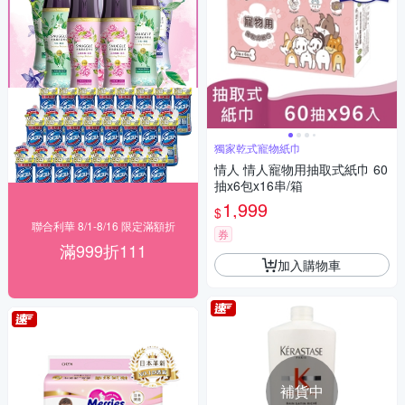
獨家乾式寵物紙巾
情人 情人寵物用抽取式紙巾 60
抽x6包x16串/箱
1,999
$
聯合利華 8/1-8/16 限定滿額折
券
滿999折111
加入購物車
補貨中