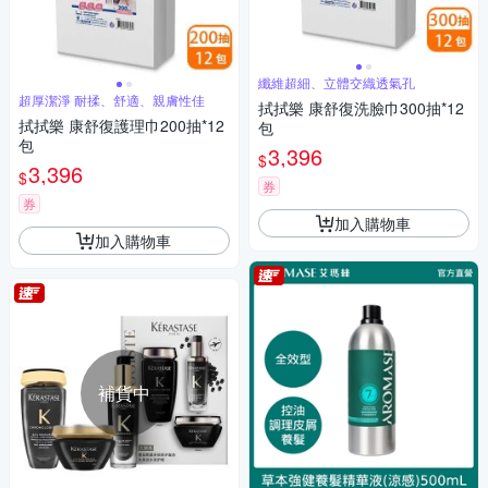
纖維超細、立體交織透氣孔
超厚潔淨 耐揉、舒適、親膚性佳
拭拭樂 康舒復洗臉巾300抽*12
拭拭樂 康舒復護理巾200抽*12
包
包
3,396
$
3,396
$
券
券
加入購物車
加入購物車
補貨中