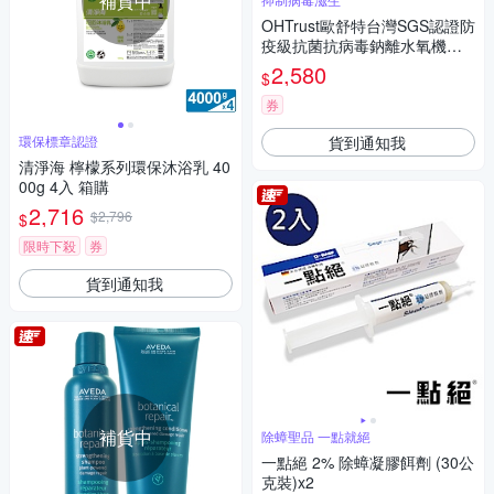
補貨中
OHTrust歐舒特台灣SGS認證防
疫級抗菌抗病毒鈉離水氧機禮
盒A款
2,580
$
券
貨到通知我
環保標章認證
清淨海 檸檬系列環保沐浴乳 40
00g 4入 箱購
2,716
$2,796
$
限時下殺
券
貨到通知我
補貨中
除蟑聖品 一點就絕
一點絕 2% 除蟑凝膠餌劑 (30公
克裝)x2