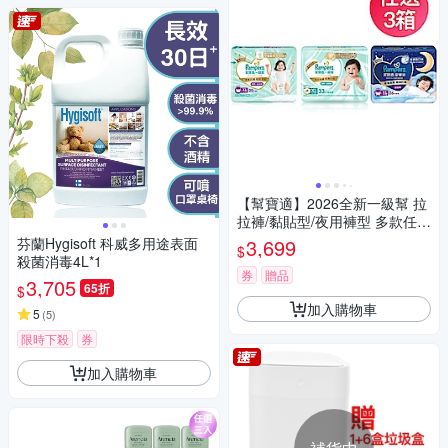
【幫寶適】2026全新一級幫 拉
拉褲/黏貼型/夜用褲型 多款任選
3箱
芬蘭Hygisoft 科威多用途表面
3,699
$
殺菌消毒4L*1
券
贈品
3,705
65折
$
加入購物車
5
(
5
)
限時下殺
券
加入購物車