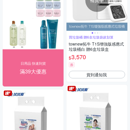
補貨中
買垃圾桶 贈6盒垃圾袋超划算
townew拓牛 T1S增強版感應式
垃圾桶白 贈6盒垃圾盒
3,570
$
日用品 快速到貨
券
滿39大優惠
貨到通知我