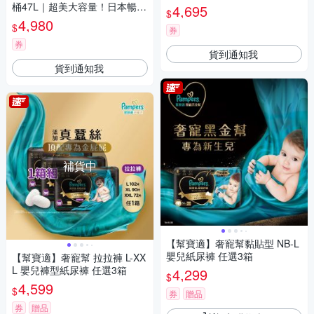
桶47L｜超美大容量！日本暢銷
4,695
$
款!
4,980
$
券
券
貨到通知我
貨到通知我
補貨中
【幫寶適】奢寵幫黏貼型 NB-L
嬰兒紙尿褲 任選3箱
【幫寶適】奢寵幫 拉拉褲 L-XX
L 嬰兒褲型紙尿褲 任選3箱
4,299
$
4,599
$
券
贈品
券
贈品