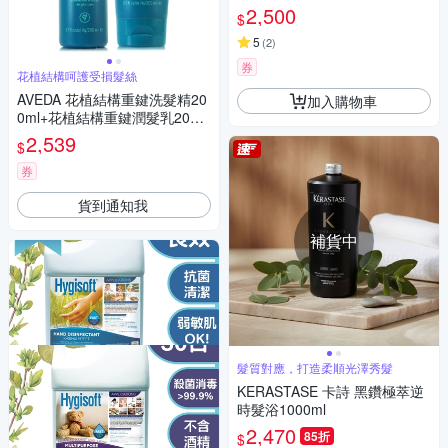
2,500
$
5
(
2
)
券
花植結構呵護受損髮絲
AVEDA 花植結構重鍵洗髮精20
加入購物車
0ml+花植結構重鍵潤髮乳200m
l(正統公司貨)
2,539
$
券
貨到通知我
補貨中
髮質對應，打造柔順光澤秀髮
KERASTASE 卡詩 黑鑽極萃逆
時髮浴1000ml
2,470
85折
$