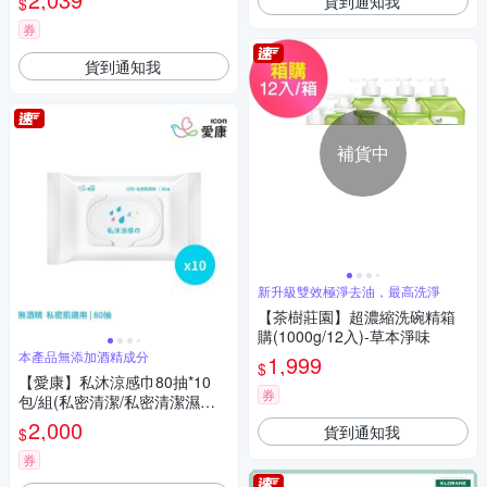
貨到通知我
$
券
貨到通知我
補貨中
新升級雙效極淨去油，最高洗淨
【茶樹莊園】超濃縮洗碗精箱
購(1000g/12入)-草本淨味
本產品無添加酒精成分
1,999
$
【愛康】私沐涼感巾80抽*10
券
包/組(私密清潔/私密清潔濕紙
巾)
2,000
貨到通知我
$
券