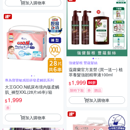
加入購物車
強健髮根 豐蘊髮絲
蔻蘿蘭官方直營 (買一送一) 植
萃養髮強韌精華液100ml
專為寶寶敏感肌研發柔觸肌系列
1,999
86折
$
大王GOO.N紙尿布境內版柔觸
限時下殺
券
贈品
肌_褲型XXL(28片x6串)/箱
1,999
加入購物車
$
券
加入購物車