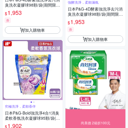
強酵洗淨，柔順滿氛
臭洗衣凝膠球98顆/袋(期間限定
日本P&G-4D酵素強洗淨去污消
增量版, Ariel室內晾曬洗衣槽防
1,953
$
臭洗衣凝膠球98顆/袋(期間限定
霉,Bold持香柔順抗褶皺,不挑機
增量版, Ariel室內晾曬洗衣槽防
型洗衣膠囊補充包)
1,953
券
$
霉,Bold持香柔順抗褶皺,不挑機
型洗衣膠囊補充包)
券
加入購物車
加入購物車
究極洗淨，柔順香伴
日本P&G-Bold強洗淨4合1消臭
柔軟香氛洗衣凝膠球95顆/袋(期
間限定增量版,室內晾曬洗衣球
尚美德 2箱折100元
1,902
$