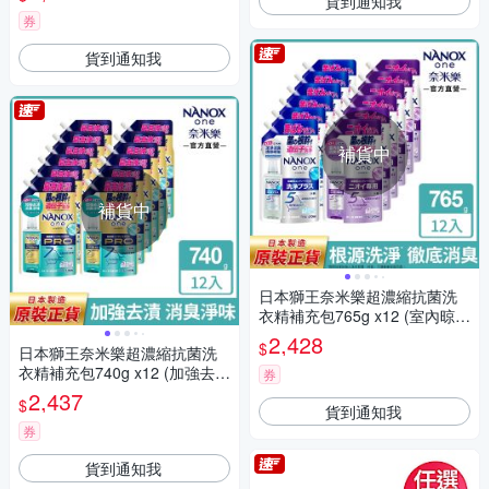
貨到通知我
券
貨到通知我
補貨中
補貨中
日本獅王奈米樂超濃縮抗菌洗
衣精補充包765g x12 (室內晾
衣/潔淨消臭)
2,428
$
日本獅王奈米樂超濃縮抗菌洗
衣精補充包740g x12 (加強去
券
漬)
2,437
$
貨到通知我
券
貨到通知我