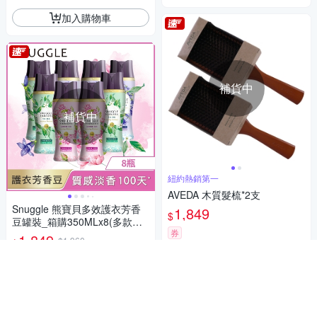
加入購物車
補貨中
補貨中
紐約熱銷第一
AVEDA 木質髮梳*2支
Snuggle 熊寶貝多效護衣芳香
1,849
$
豆罐裝_箱購350MLx8(多款任
券
選)
1,849
$1,960
$
貨到通知我
5
(
2
)
限時下殺
券
貨到通知我