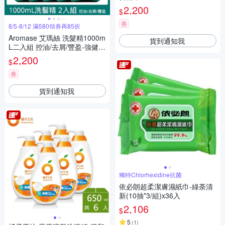
2,200
$
券
8/5-8/12 滿580領券再85折
Aromase 艾瑪絲 洗髮精1000m
貨到通知我
L二入組 控油/去屑/豐盈-強健/
豐盈洗髮精二入組
2,200
$
券
貨到通知我
獨特Chlorhexidine抗菌
依必朗超柔潔膚濕紙巾-綠荼清
新(10抽*3/組)x36入
2,106
$
5
(
1
)