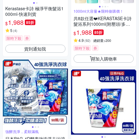
Kerastase卡詩 極淨平衡髮浴1
1000ml大容量★限時搶購價！
000ml-快速到貨
共8款任選❤️KERASTASE卡詩
1,988
85折
$
髮浴系列1000ml(附壓頭/多款
任選)快速到貨
5
1,988
(
4
)
85折
$
限時下殺
券
4.9
(
92
)
總銷量>200
限時下殺
券
貨到通知我
加入購物車
強酵洗淨，柔順滿氛
日本P&G-4D酵素強洗淨去污消