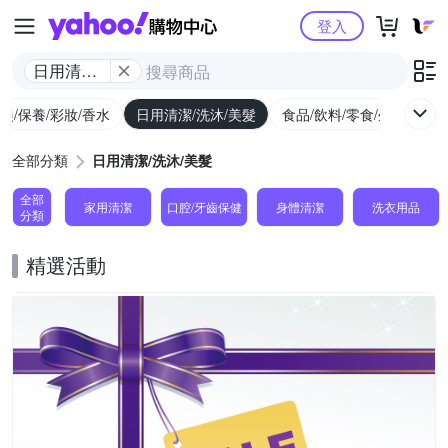
Yahoo購物中心
登入
日用清潔/
洗沐/美髮
美/保養/彩妝/香水
日用清潔/洗沐/美髮
食品/飲料/零食/生鮮
養
全部分類
日用清潔/洗沐/美髮
全部
家用清潔
口腔/牙齒保健
身體清潔
洗衣用品
分類
精選活動