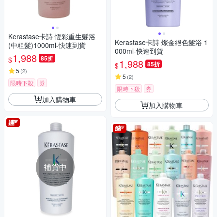
Kerastase卡詩 恆彩重生髮浴
Kerastase卡詩 燦金絕色髮浴 1
(中粗髮)1000ml-快速到貨
000ml-快速到貨
1,988
85折
$
1,988
85折
$
5
(
2
)
5
(
2
)
限時下殺
券
限時下殺
券
加入購物車
加入購物車
補貨中