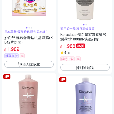
適用於一般/極度乾燥髮質
日本革新 最高透氣 隱形尿布誕生
Kerastase卡詩 皇家滋養髮浴
妙而舒 極透舒膚黏貼型 箱購(X
潤澤型1000ml-快速到貨
L42片x4包)
1,988
85折
$
1,989
$
5
(
1
)
挑戰低價
券
限時下殺
券
加入購物車
貨到通知我