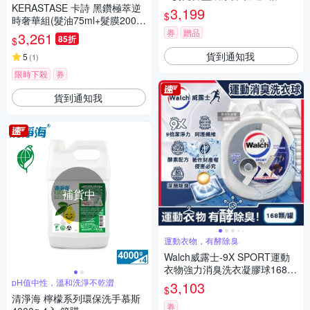
KERASTASE 卡詩 黑鑽極萃逆
3,199
$
時奢華組(髮油75ml+髮膜200m
l+髮浴250ml)
券
贈品
3,261
85折
$
貨到通知我
5
(
1
)
限時下殺
券
貨到通知我
補貨中
運動衣物，有酵除臭
Walch威露士-9X SPORT運動
衣物強力消臭洗衣凝膠球168
顆/銀罐(機能衣物除異味洗衣膠
pH值中性，溫和洗淨不乾澀
3,103
$
囊,持久留香9倍潔淨力洗衣珠,
清淨海 檸檬系列環保洗手慕斯
柔順護衣酵素去汙防汗臭)
券