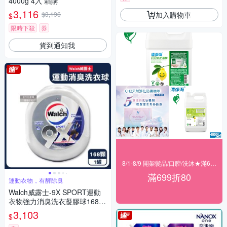
4000g 4入 箱購
3,116
加入購物車
$3,196
$
限時下殺
券
貨到通知我
8/1-8/9 開架髮品/口腔/洗沐★滿699折80
滿699折80
運動衣物，有酵除臭
Walch威露士-9X SPORT運動
衣物強力消臭洗衣凝膠球168
顆/銀罐(機能衣物除異味洗衣膠
3,103
$
囊,持久留香9倍潔淨力洗衣珠,