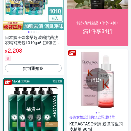
卡詩x萊雅髮品 1件享84折！
滿1件享84折
日本獅王奈米樂超濃縮抗菌洗
衣精補充包1010gx6 (加強去
漬)
2,208
$
券
貨到通知我
補貨中
補貨中
專為女性設計的頭皮調理精華
KERASTASE卡詩 粉漾芯生頭
皮精華 90ml