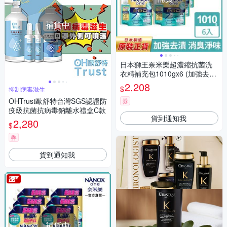
補貨中
日本獅王奈米樂超濃縮抗菌洗
衣精補充包1010gx6 (加強去
漬)
2,208
$
抑制病毒滋生
OHTrust歐舒特台灣SGS認證防
券
疫級抗菌抗病毒鈉離水禮盒C款
貨到通知我
2,280
$
券
貨到通知我
補貨中