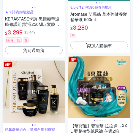
8/5-8/12 滿580領券再85折
★卡詩貴婦級髮品
Aromase 艾瑪絲 草本強健養髮
KERASTASE卡詩 黑鑽極萃逆
精華液 500mL
時修護組(髮浴250ML+髮膜 20
3,280
$
0ml+修護精華 75ml)
3,299
$3,449
$
券
限時下殺
券
加入購物車
貨到通知我
補貨中
補貨中
【幫寶適】奢寵幫 拉拉褲 L-XX
熱銷奢華組合，送禮自用都尊寵
L 嬰兒褲型紙尿褲 任選2箱