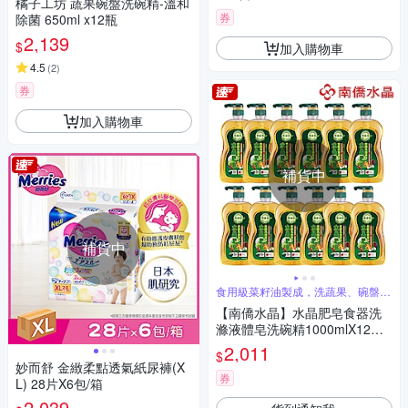
橘子工坊 蔬果碗盤洗碗精-溫和
券
除菌 650ml x12瓶
2,139
$
加入購物車
4.5
(
2
)
券
加入購物車
補貨中
補貨中
食用級菜籽油製成，洗蔬果、碗盤都
安心
【南僑水晶】水晶肥皂食器洗
滌液體皂洗碗精1000mlX12瓶
(天然成分/環境友善)
2,011
$
妙而舒 金緻柔點透氣紙尿褲(X
券
L) 28片X6包/箱
2,039