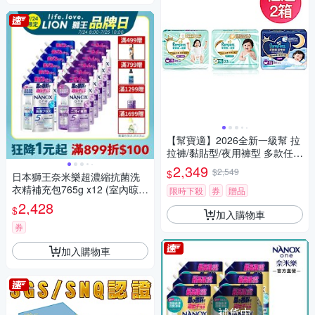
【幫寶適】2026全新一級幫 拉
拉褲/黏貼型/夜用褲型 多款任選
2箱
2,349
$2,549
$
日本獅王奈米樂超濃縮抗菌洗
衣精補充包765g x12 (室內晾
限時下殺
券
贈品
衣/潔淨消臭)
2,428
$
加入購物車
券
加入購物車
補貨中