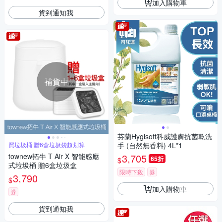
加入購物車
貨到通知我
補貨中
芬蘭Hygisoft科威護膚抗菌乾洗
買垃圾桶 贈6盒垃圾袋超划算
手 (自然無香料) 4L*1
townew拓牛 T Air X 智能感應
3,705
65折
$
式垃圾桶 贈6盒垃圾盒
限時下殺
券
3,790
$
加入購物車
券
貨到通知我