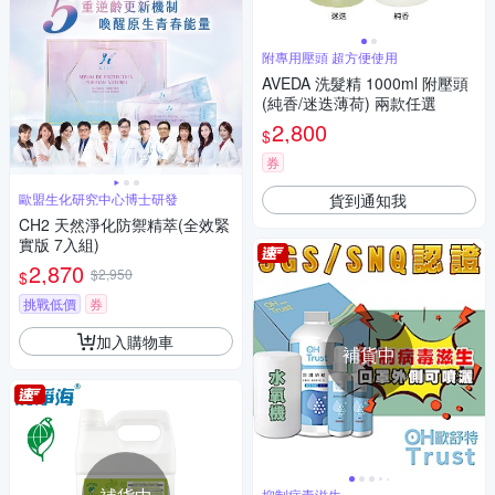
附專用壓頭 超方便使用
AVEDA 洗髮精 1000ml 附壓頭
(純香/迷迭薄荷) 兩款任選
2,800
$
券
貨到通知我
歐盟生化研究中心博士研發
CH2 天然淨化防禦精萃(全效緊
實版 7入組)
2,870
$2,950
$
挑戰低價
券
加入購物車
補貨中
抑制病毒滋生