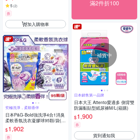
補充包,祛黃潔白柔順洗衣膠囊,
滿2件折100
1粒究極不挑機型)
5
(
2
)
券
加入購物車
補貨中
日本銷售第一品牌
日本大王 Attento愛適多 側背雙
究極洗淨，柔順香伴
防漏黏貼型紙尿褲M/L(箱購)
日本P&G-Bold強洗淨4合1消臭
1,900
$
柔軟香氛洗衣凝膠球95顆/袋(期
券
間限定增量版,室內晾曬洗衣球
1,902
$
補充包,祛黃潔白柔順洗衣膠囊,
貨到通知我
1粒究極不挑機型)
券