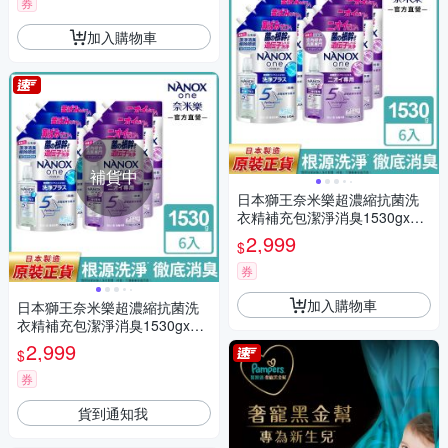
柔順護衣酵素去汙防汗臭)
券
加入購物車
補貨中
日本獅王奈米樂超濃縮抗菌洗
衣精補充包潔淨消臭1530gx6
(室內晾衣/潔淨消臭)
2,999
$
券
加入購物車
日本獅王奈米樂超濃縮抗菌洗
衣精補充包潔淨消臭1530gx6
(室內晾衣/潔淨消臭)
2,999
$
券
貨到通知我