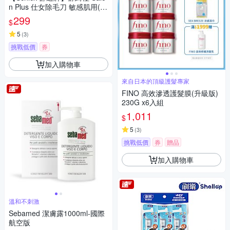
n Plus 仕女除毛刀 敏感肌用(1
刀把1刀片)
299
$
5
(
3
)
挑戰低價
券
加入購物車
來自日本的頂級護髮專家
FINO 高效滲透護髮膜(升級版)
230G x6入組
1,011
$
5
(
3
)
挑戰低價
券
贈品
加入購物車
溫和不刺激
Sebamed 潔膚露1000ml-國際
航空版