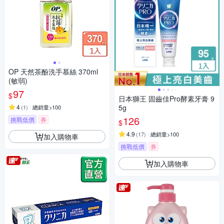
OP 天然茶酚洗手慕絲 370ml
(敏弱)
97
$
日本獅王 固齒佳Pro酵素牙膏 9
4
5g
(
1
)
總銷量>100
126
挑戰低價
券
$
4.9
(
17
)
總銷量>100
加入購物車
挑戰低價
券
加入購物車