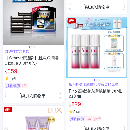
加入購物車
舒適牌官方直營
【Schick 舒適牌】新烏爪潤滑
刮鬍刀(刀片10入)
359
$
5
(
6
)
獨創輕盈水感質地 髮絲柔順光澤
挑戰低價
券
Fino 高效滲透護髮精華 70ML
加入購物車
x3入組
829
$
5
(
3
)
挑戰低價
券
贈品
加入購物車