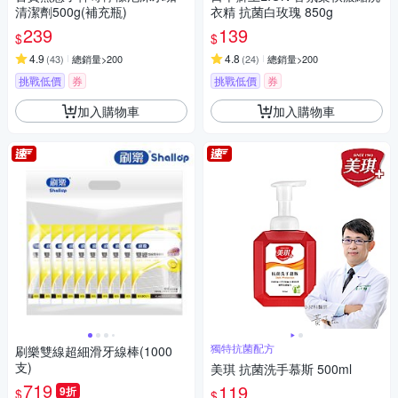
清潔劑500g(補充瓶)
衣精 抗菌白玫瑰 850g
239
139
$
$
4.9
4.8
(
43
)
總銷量>200
(
24
)
總銷量>200
挑戰低價
券
挑戰低價
券
加入購物車
加入購物車
獨特抗菌配方
刷樂雙線超細滑牙線棒(1000
支)
美琪 抗菌洗手慕斯 500ml
719
119
9折
$
$