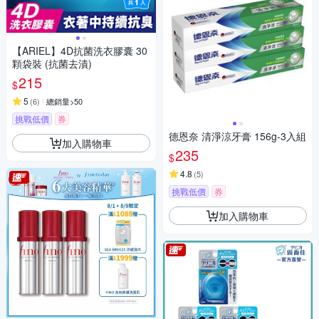
【ARIEL】4D抗菌洗衣膠囊 30
顆袋裝 (抗菌去漬)
215
$
5
(
6
)
總銷量>50
挑戰低價
券
德恩奈 清淨涼牙膏 156g-3入組
加入購物車
235
$
4.8
(
5
)
挑戰低價
券
加入購物車