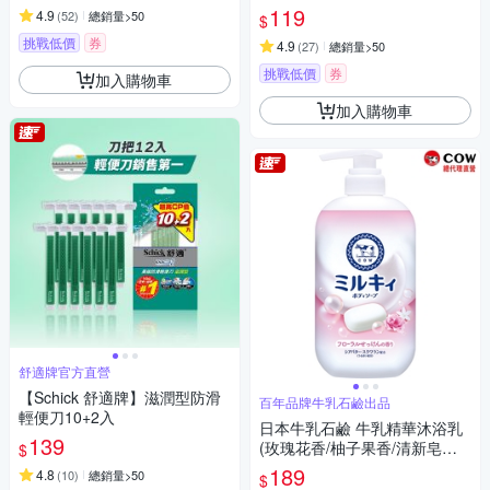
119
4.9
(
52
)
總銷量>50
$
挑戰低價
券
4.9
(
27
)
總銷量>50
挑戰低價
券
加入購物車
加入購物車
舒適牌官方直營
【Schick 舒適牌】滋潤型防滑
百年品牌牛乳石鹼出品
輕便刀10+2入
日本牛乳石鹼 牛乳精華沐浴乳
139
(玫瑰花香/柚子果香/清新皂香)5
$
00ml
189
4.8
(
10
)
總銷量>50
$