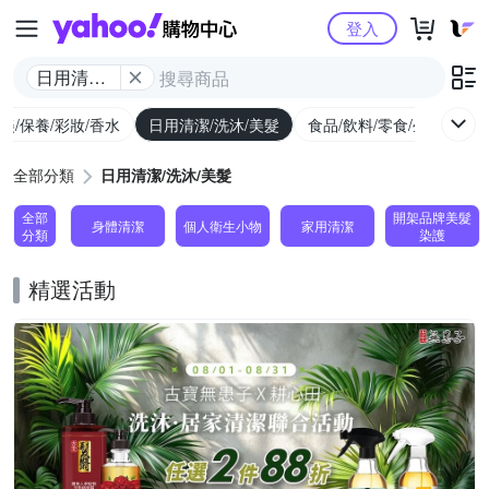
Yahoo購物中心
登入
日用清潔/
洗沐/美髮
美/保養/彩妝/香水
日用清潔/洗沐/美髮
食品/飲料/零食/生鮮
養
全部分類
日用清潔/洗沐/美髮
全部
開架品牌美髮
身體清潔
個人衛生小物
家用清潔
分類
染護
精選活動