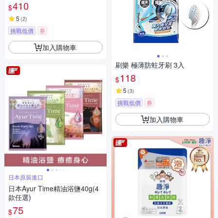
410
$
5
(
2
)
挑戰低價
券
加入購物車
刷樂 極薄防蛀牙刷 3入
118
$
5
(
3
)
挑戰低價
券
加入購物車
日本原裝進口
日本Ayur Time精油浴鹽40g(4
款任選)
75
$