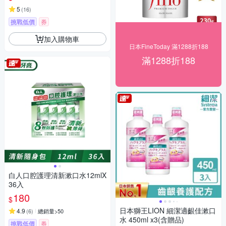
5
(
16
)
挑戰低價
券
加入購物車
日本FineToday 滿1288折188
滿1288折188
白人口腔護理清新漱口水12mlX
36入
180
$
日本獅王LION 細潔適齦佳漱口
4.9
(
6
)
總銷量>50
水 450ml x3(含贈品)
挑戰低價
券