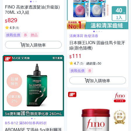
FINO 高效滲透護髮油(升級版)
70ML x3入組
829
$
4.9
(
8
)
挑戰低價
券
贈品
清爽薄荷 散發清香
日本獅王LION 固齒佳馬卡龍牙
加入購物車
線(顏色隨機)
111
$
4.7
(
5
)
總銷量>50
挑戰低價
券
加入購物車
8/5-8/12 滿580領券再85折
AROMASE 艾瑪絲 5α捷利爾護