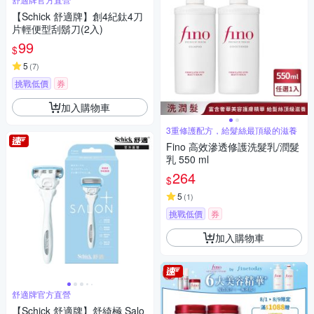
【Schick 舒適牌】創4紀鈦4刀
片輕便型刮鬍刀(2入)
99
$
5
(
7
)
挑戰低價
券
加入購物車
3重修護配方，給髮絲最頂級的滋養
Fino 高效滲透修護洗髮乳/潤髮
乳 550 ml
264
$
5
(
1
)
挑戰低價
券
加入購物車
舒適牌官方直營
【Schick 舒適牌】舒綺極 Salo