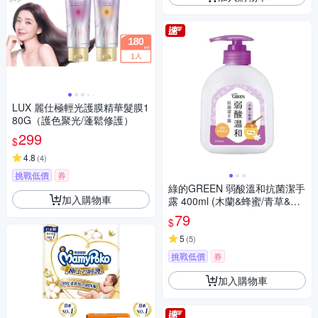
LUX 麗仕極輕光護膜精華髮膜1
80G（護色聚光/蓬鬆修護）
299
$
4.8
(
4
)
挑戰低價
券
綠的GREEN 弱酸溫和抗菌潔手
加入購物車
露 400ml (木蘭&蜂蜜/青草&檸
檬草/茉莉&檸檬)
79
$
5
(
5
)
挑戰低價
券
加入購物車