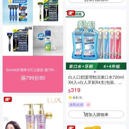
Schick舒適牌 8月父親節 滿799折80
滿799折80
白人口腔護理勁涼漱口水720ml
X4入+白人牙刷X4支(包裝、牙
刷款式隨機)
319
$
4.6
(
9
)
挑戰低價
券
加入購物車