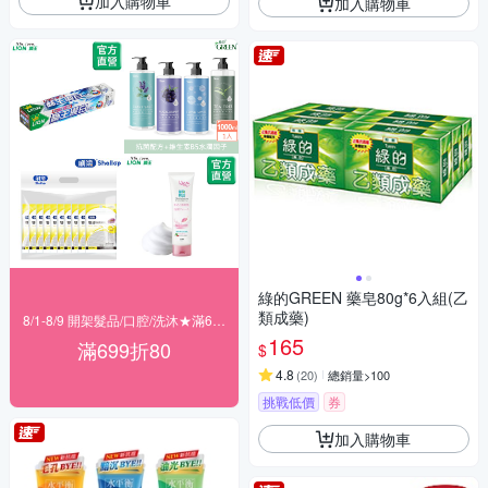
加入購物車
加入購物車
綠的GREEN 藥皂80g*6入組(乙
類成藥)
8/1-8/9 開架髮品/口腔/洗沐★滿699折80
165
滿699折80
$
4.8
(
20
)
總銷量>100
挑戰低價
券
加入購物車