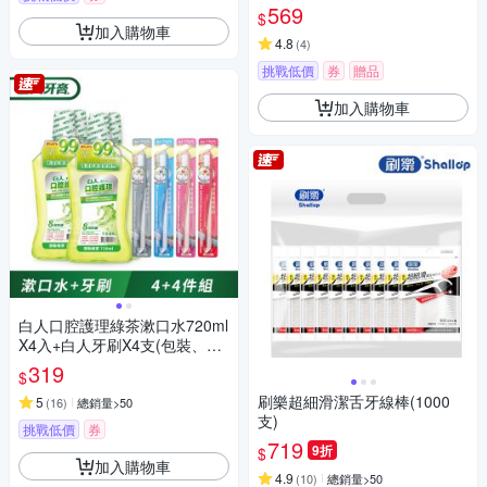
569
$
加入購物車
4.8
(
4
)
挑戰低價
券
贈品
加入購物車
白人口腔護理綠茶漱口水720ml
X4入+白人牙刷X4支(包裝、牙
刷款式隨機)
319
$
刷樂超細滑潔舌牙線棒(1000
5
(
16
)
總銷量>50
支)
挑戰低價
券
719
9折
$
加入購物車
4.9
(
10
)
總銷量>50