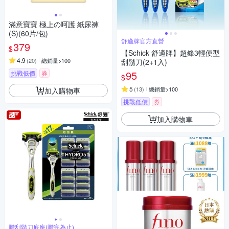
滿意寶寶 極上の呵護 紙尿褲
(S)(60片/包)
舒適牌官方直營
379
$
【Schick 舒適牌】超鋒3輕便型
4.9
(
20
)
總銷量>100
刮鬍刀(2+1入)
95
挑戰低價
券
$
5
(
13
)
總銷量>100
加入購物車
挑戰低價
券
加入購物車
贈刮鬍刀底座(贈完為止)