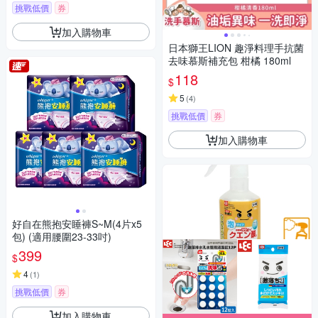
挑戰低價
券
加入購物車
日本獅王LION 趣淨料理手抗菌
去味慕斯補充包 柑橘 180ml
118
$
5
(
4
)
挑戰低價
券
加入購物車
好自在熊抱安睡褲S~M(4片x5
包) (適用腰圍23-33吋)
399
$
4
(
1
)
挑戰低價
券
加入購物車