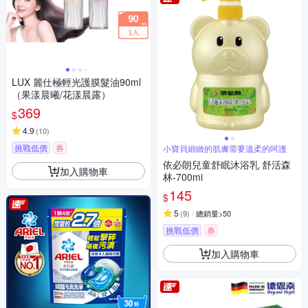
LUX 麗仕極輕光護膜髮油90ml
（果漾晨曦/花漾晨露）
369
$
4.9
(
10
)
挑戰低價
券
小寶貝細緻的肌膚需要溫柔的呵護
依必朗兒童舒眠沐浴乳 舒活森
加入購物車
林-700mi
145
$
5
(
9
)
總銷量>50
挑戰低價
券
加入購物車