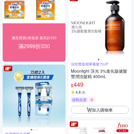
滿意寶寶x來復易 最高折330
滿2999折330
活性豐盈精華養髮力UP
Moonlight 莯光 3%進化版健髮
豐潤洗髮精 400mL
449
$
4.8
(
8
)
挑戰低價
券
加入購物車
舒適牌官方直營