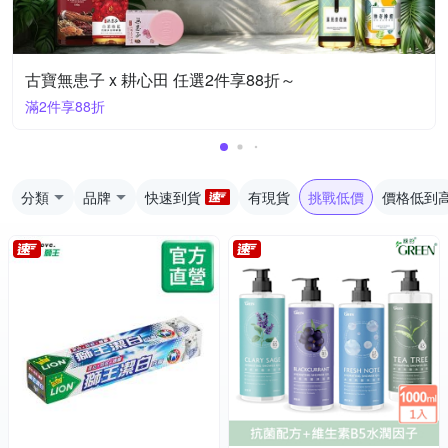
古寶無患子 x 耕心田 任選2件享88折～
滿2件享88折
分類
品牌
快速到貨
有現貨
挑戰低價
價格低到