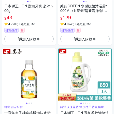
日本獅王LION 潔白牙膏 超涼 2
綠的GREEN 水感抗菌沐浴露1
00g
000MLx1(茶樹/清新海洋/鼠尾
草/黑醋栗)
43
129
$
$
4.7
4.9
(
89
)
總銷量>500
(
46
)
總銷量>300
挑戰低價
券
挑戰低價
券
加入購物車
加入購物車
輕鬆去除水垢
純淨玫瑰花香 添加植萃香氛精華
古寶無患子神奇檸檬泡沫水垢
日本獅王LION 香氛柔軟濃縮洗