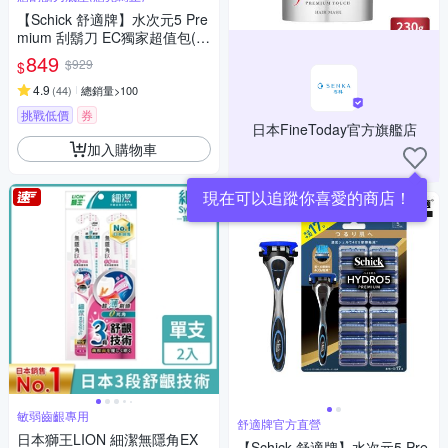
【Schick 舒適牌】水次元5 Pre
mium 刮鬍刀 EC獨家超值包(1
刀把17刀片)
849
$929
$
4.9
(
44
)
總銷量>100
挑戰低價
券
日本FineToday官方旗艦店
加入購物車
現在可以追蹤你喜愛的商店！
敏弱齒齦專用
舒適牌官方直營
日本獅王LION 細潔無隱角EX
【Schick 舒適牌】水次元5 Pre