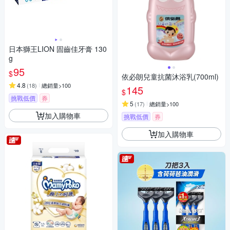
日本獅王LION 固齒佳牙膏 130
g
95
$
依必朗兒童抗菌沐浴乳(700ml)
4.8
(
18
)
總銷量>100
145
$
挑戰低價
券
5
(
17
)
總銷量>100
加入購物車
挑戰低價
券
加入購物車