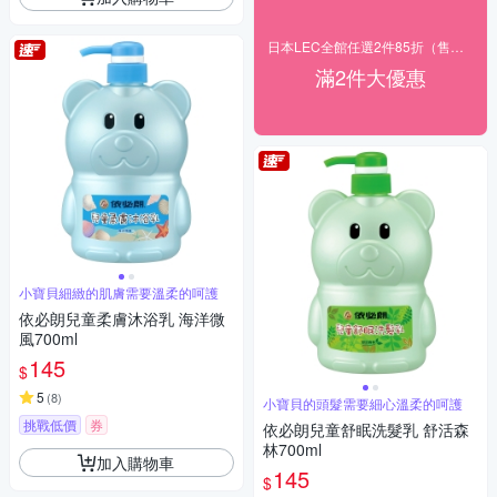
日本LEC全館任選2件85折（售價已折）
滿2件大優惠
小寶貝細緻的肌膚需要溫柔的呵護
依必朗兒童柔膚沐浴乳 海洋微
風700ml
145
$
5
(
8
)
小寶貝的頭髮需要細心溫柔的呵護
挑戰低價
券
依必朗兒童舒眠洗髮乳 舒活森
林700ml
加入購物車
145
$