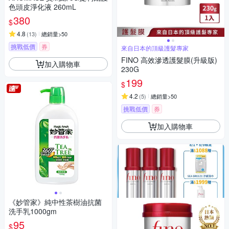
色頭皮淨化液 260mL
380
$
4.8
(
13
)
總銷量>50
挑戰低價
券
來自日本的頂級護髮專家
FINO 高效滲透護髮膜(升級版)
加入購物車
230G
199
$
4.2
(
5
)
總銷量>50
挑戰低價
券
加入購物車
《妙管家》純中性茶樹油抗菌
洗手乳1000gm
95
$