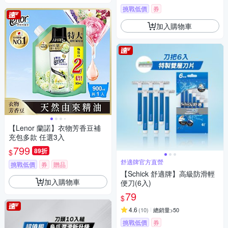
挑戰低價
券
加入購物車
【Lenor 蘭諾】衣物芳香豆補
充包多款 任選3入
799
89折
$
舒適牌官方直營
挑戰低價
券
贈品
【Schick 舒適牌】高級防滑輕
加入購物車
便刀(6入)
79
$
4.6
(
10
)
總銷量>50
挑戰低價
券