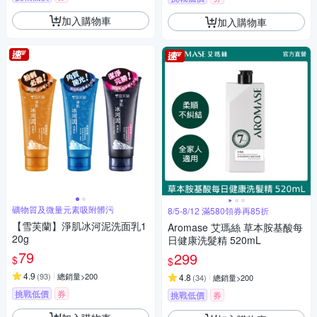
加入購物車
加入購物車
礦物質及微量元素吸附髒污
8/5-8/12 滿580領券再85折
【雪芙蘭】淨肌冰河泥洗面乳1
Aromase 艾瑪絲 草本胺基酸每
20g
日健康洗髮精 520mL
79
299
$
$
4.9
(
93
)
總銷量>200
4.8
(
34
)
總銷量>200
挑戰低價
券
挑戰低價
券