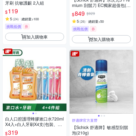
牙刷 抗敏護齦 2入組
mium 刮鬍刀 EC獨家超值包(1
119
刀把17刀片)
$
849
$929
$
5
(
24
)
總銷量>100
5
(
26
)
總銷量>50
挑戰低價
券
挑戰低價
券
加入購物車
加入購物車
白人口腔護理蜂膠漱口水720ml
舒適牌官方直營
X4入+白人牙刷X4支(包裝、牙
【Schick 舒適牌】敏感型刮鬍
刷款式隨機)
319
泡(210g)
$