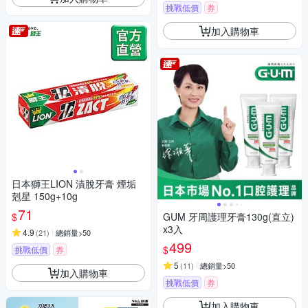
挑戰低價
券
加入購物車
日本獅王LION 漬脫牙膏 煙垢
剋星 150g+10g
71
$
GUM 牙周護理牙膏130g(直立)
x3入
4.9
(
21
)
總銷量>50
499
$
挑戰低價
券
5
(
11
)
總銷量>50
加入購物車
挑戰低價
券
加入購物車