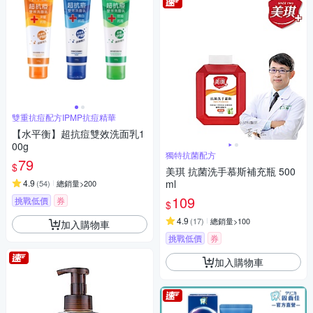
雙重抗痘配方IPMP抗痘精華
【水平衡】超抗痘雙效洗面乳1
00g
獨特抗菌配方
79
$
美琪 抗菌洗手慕斯補充瓶 500
4.9
ml
(
54
)
總銷量>200
109
挑戰低價
券
$
4.9
(
17
)
總銷量>100
加入購物車
挑戰低價
券
加入購物車