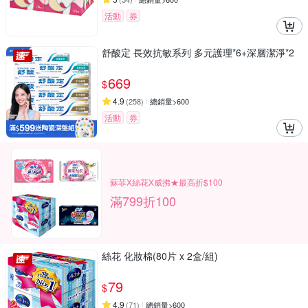
活動
券
舒酸定 長效抗敏系列 多元護理*6+深層潔淨*2
669
$
4.9
(
258
)
總銷量>600
活動
券
蘇菲X絲花X威拂★最高折$100
滿799折100
絲花 化妝棉(80片 x 2盒/組)
79
$
4.9
(
71
)
總銷量>600