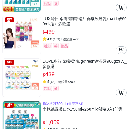
活動
券
LUX麗仕 柔膚/清爽/精油香氛沐浴乳x 4(1L或90
0ml/瓶)_多款選
499
$
4.8
(
139
)
總銷量>400
活動
券
贈品
DOVE多芬 滋養柔膚/gofresh沐浴露900gx3入_
多款選
439
$
5
(
64
)
總銷量>300
活動
券
贈沐浴乳750ml (售完不補)
李施德霖漱口水750ml+250ml-箱購(6入)任選
1,069
$