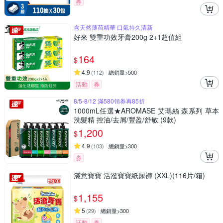
券
含天然薄荷精華 口氣持久清新
好來 雙重功效牙膏200g 2+1超值組
164
$
4.9
(
112
)
總銷量>500
活動
券
8/5-8/12 滿580領券再85折
1000mL任選★AROMASE 艾瑪絲 森系列 草本
洗髮精 控油/去屑/豐盈/舒敏 (9款)
1,200
$
4.9
(
103
)
總銷量>300
券
滿意寶寶 活潑寶寶紙尿褲 (XXL)(116片/箱)
1,155
$
5
(
29
)
總銷量>300
活動
券