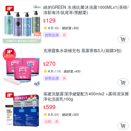
綠的GREEN 水感抗菌沐浴露1000MLx1(茶樹/
清新海洋/鼠尾草/黑醋栗)
129
$
4.9
(
46
)
總銷量>300
挑戰低價
券
克潮靈集水袋補充包 晨露香氛5入(箱購3包)
270
$
4.9
(
119
)
總銷量>400
挑戰低價
券
落建洗髮露潔淨健髮配方400mlx2 +露得清深層
淨化洗面乳100g
599
$
4.9
(
69
)
總銷量>300
活動
券