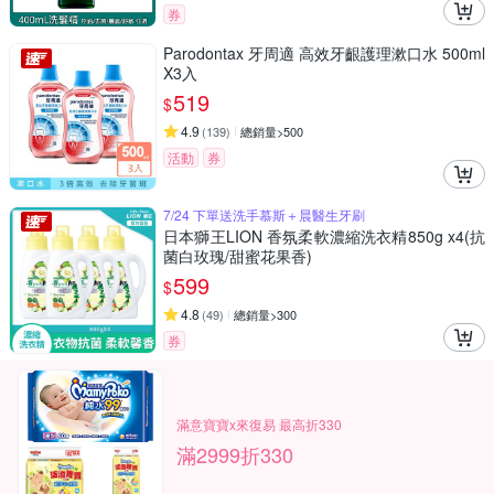
券
Parodontax 牙周適 高效牙齦護理漱口水 500ml
X3入
519
$
4.9
(
139
)
總銷量>500
活動
券
7/24 下單送洗手慕斯＋晨醫生牙刷
日本獅王LION 香氛柔軟濃縮洗衣精850g x4(抗
菌白玫瑰/甜蜜花果香)
599
$
4.8
(
49
)
總銷量>300
券
滿意寶寶x來復易 最高折330
滿2999折330