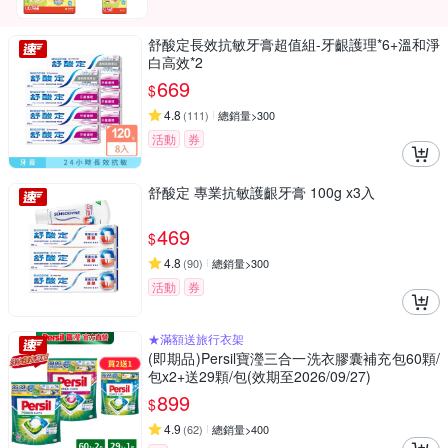
舒酸定長效抗敏牙膏超值組-牙齦護理*6+溫和淨
白高效*2
669
$
4.8
(
111
)
總銷量>300
活動
券
舒酸定 專業抗敏護齦牙膏 100g x3入
469
$
4.8
(
90
)
總銷量>300
活動
券
★滿額送旅行衣架
(即期品)Persil寶瀅三合一洗衣膠囊補充包60顆/
包x2+送29顆/包(效期至2026/09/27)
899
$
4.9
(
62
)
總銷量>400