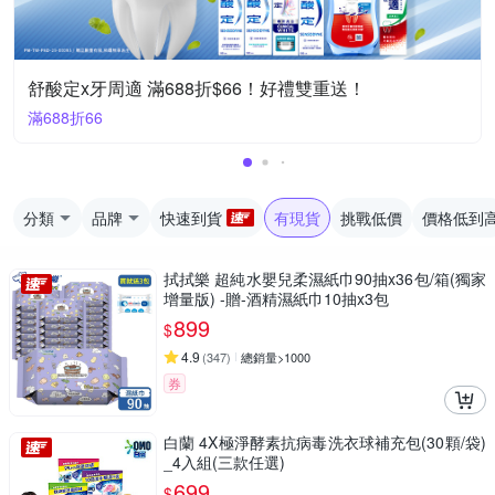
舒酸定x牙周適 滿688折$66！好禮雙重送！
滿688折66
分類
品牌
快速到貨
有現貨
挑戰低價
價格低到
拭拭樂 超純水嬰兒柔濕紙巾90抽x36包/箱(獨家
增量版) -贈-酒精濕紙巾10抽x3包
899
$
4.9
(
347
)
總銷量>1000
券
白蘭 4X極淨酵素抗病毒洗衣球補充包(30顆/袋)
_4入組(三款任選)
699
$