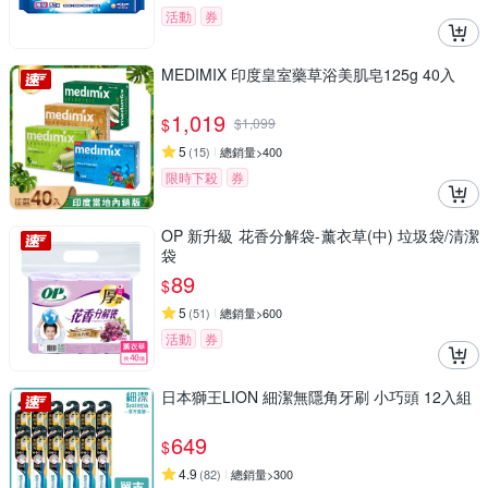
活動
券
MEDIMIX 印度皇室藥草浴美肌皂125g 40入
1,019
$
$
1,099
5
(
15
)
總銷量>400
限時下殺
券
OP 新升級 花香分解袋-薰衣草(中) 垃圾袋/清潔
袋
89
$
5
(
51
)
總銷量>600
活動
券
日本獅王LION 細潔無隱角牙刷 小巧頭 12入組
649
$
4.9
(
82
)
總銷量>300