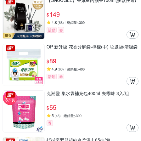
【SNUGGLE】香氛室內擴香100ml(多款任選)
149
$
4.8
(
88
)
總銷量>300
活動
券
OP 新升級 花香分解袋-檸檬(中) 垃圾袋/清潔袋
89
$
4.9
(
63
)
總銷量>400
活動
券
克潮靈-集水袋補充包400ml-去霉味-3入/組
55
$
5
(
48
)
總銷量>300
券
拭拭樂嬰兒超純水柔濕巾85抽/包