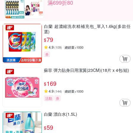
滿699折80
白蘭 超濃縮洗衣精補充包_單入1.6kg(多款任
選)
79
$
4.9
(
109
)
總銷量>1000
券
蘇菲 彈力貼身日用潔翼(23CM)(18片 x 4包/組)
169
$
4.9
(
144
)
總銷量>1000
活動
券
白蘭 漂白水(1.5L)
59
$