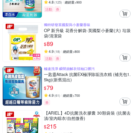
4.8
(
125
)
總銷量>900
活動
券
獨特研發英國梨與小蒼蘭香味
OP 新升級 花香分解袋-英國梨小蒼蘭(大) 垃圾
袋/清潔袋
89
$
4.9
(
18
)
總銷量>800
活動
券
極速洗淨 瞬間崩解衣領袖口髒污
一匙靈Attack 抗菌EX極淨除垢洗衣精 (補充包1.
5kg)(新舊混出)
79
$
4.9
(
61
)
總銷量>700
券
【ARIEL】4D抗菌洗衣膠囊 30顆袋裝 (抗菌去
漬/室內晾衣/自然微香)
215
$