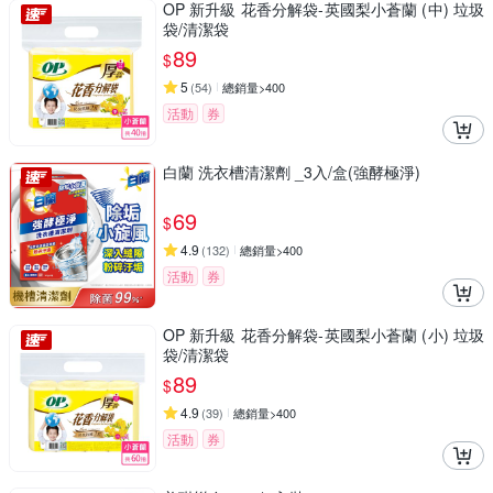
OP 新升級 花香分解袋-英國梨小蒼蘭 (中) 垃圾
袋/清潔袋
89
$
5
(
54
)
總銷量>400
活動
券
白蘭 洗衣槽清潔劑 _3入/盒(強酵極淨)
69
$
4.9
(
132
)
總銷量>400
活動
券
OP 新升級 花香分解袋-英國梨小蒼蘭 (小) 垃圾
袋/清潔袋
89
$
4.9
(
39
)
總銷量>400
活動
券