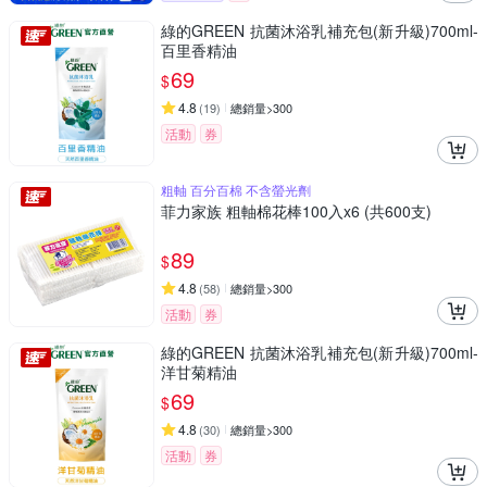
綠的GREEN 抗菌沐浴乳補充包(新升級)700ml-
百里香精油
69
$
4.8
(
19
)
總銷量>300
活動
券
粗軸 百分百棉 不含螢光劑
菲力家族 粗軸棉花棒100入x6 (共600支)
89
$
4.8
(
58
)
總銷量>300
活動
券
綠的GREEN 抗菌沐浴乳補充包(新升級)700ml-
洋甘菊精油
69
$
4.8
(
30
)
總銷量>300
活動
券