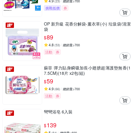
4.9
(
23
)
總銷量>700
挑戰低價
券
OP 新升級 花香分解袋-薰衣草(小) 垃圾袋/清潔
袋
89
$
4.8
(
53
)
總銷量>700
活動
券
蘇菲 彈力貼身瞬吸加長小翅膀超薄護墊無香(1
7.5CM)(18片 x2包/組)
59
$
4.9
(
66
)
總銷量>700
活動
券
彎彎浴皂 6入裝
139
$
5
(
54
)
總銷量>600