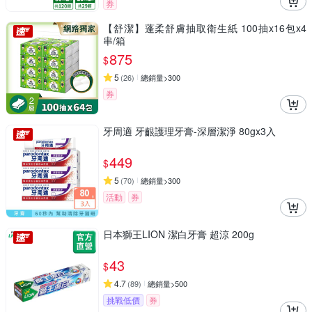
券
【舒潔】蓬柔舒膚抽取衛生紙 100抽x16包x4
串/箱
875
$
5
(
26
)
總銷量>300
券
牙周適 牙齦護理牙膏-深層潔淨 80gx3入
449
$
5
(
70
)
總銷量>300
活動
券
日本獅王LION 潔白牙膏 超涼 200g
43
$
4.7
(
89
)
總銷量>500
挑戰低價
券