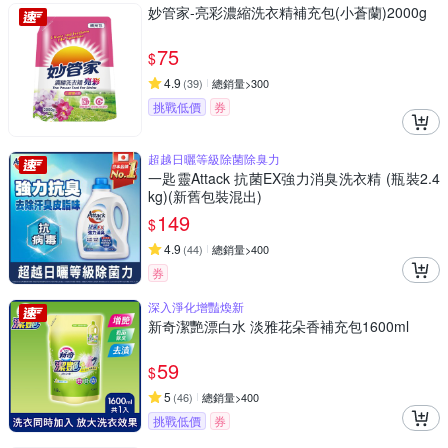
妙管家-亮彩濃縮洗衣精補充包(小蒼蘭)2000g
75
$
4.9
(
39
)
總銷量>300
挑戰低價
券
超越日曬等級除菌除臭力
一匙靈Attack 抗菌EX強力消臭洗衣精 (瓶裝2.4
kg)(新舊包裝混出)
149
$
4.9
(
44
)
總銷量>400
券
深入淨化增豔煥新
新奇潔艷漂白水 淡雅花朵香補充包1600ml
59
$
5
(
46
)
總銷量>400
挑戰低價
券