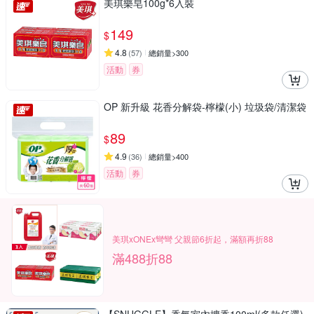
美琪樂皂100g*6入裝
149
$
4.8
(
57
)
總銷量>300
活動
券
OP 新升級 花香分解袋-檸檬(小) 垃圾袋/清潔袋
89
$
4.9
(
36
)
總銷量>400
活動
券
美琪xONEx彎彎 父親節6折起，滿額再折88
滿488折88