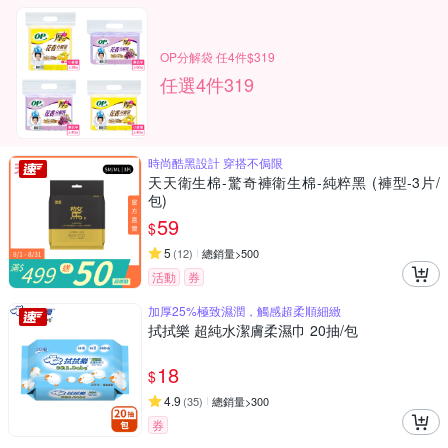
OP分解袋 任4件$319
任選4件319
時尚酷黑設計 穿搭不侷限
天天衛生棉-驚奇褲衛生棉-純粹黑 (褲型-3片/
包)
59
$
5
(
12
)
總銷量>500
活動
券
加厚25%極致濕潤，觸感超柔順細緻
拭拭樂 超純水潔膚柔濕巾 20抽/包
18
$
4.9
(
35
)
總銷量>300
券