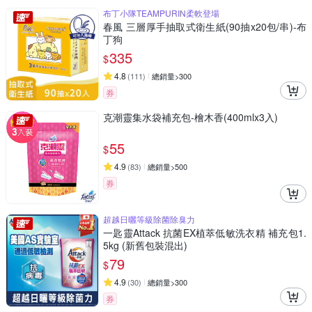
布丁小隊TEAMPURIN柔軟登場
春風 三層厚手抽取式衛生紙(90抽x20包/串)-布
丁狗
335
$
4.8
(
111
)
總銷量>300
券
克潮靈集水袋補充包-檜木香(400mlx3入)
55
$
4.9
(
83
)
總銷量>500
券
超越日曬等級除菌除臭力
一匙靈Attack 抗菌EX植萃低敏洗衣精 補充包1.
5kg (新舊包裝混出)
79
$
4.9
(
30
)
總銷量>300
券