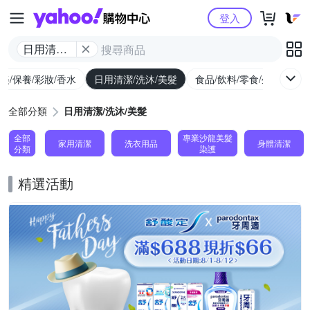
Yahoo購物中心
登入
日用清潔/
洗沐/美髮
美/保養/彩妝/香水
日用清潔/洗沐/美髮
食品/飲料/零食/生鮮
養
全部分類
日用清潔/洗沐/美髮
全部
專業沙龍美髮
家用清潔
洗衣用品
身體清潔
分類
染護
精選活動