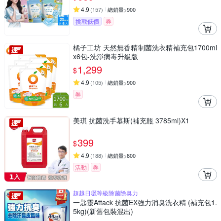
4.9
(
157
)
總銷量>900
挑戰低價
券
橘子工坊 天然無香精制菌洗衣精補充包1700ml
x6包-洗淨病毒升級版
1,299
$
4.9
(
105
)
總銷量>900
券
美琪 抗菌洗手慕斯(補充瓶 3785ml)X1
399
$
4.9
(
188
)
總銷量>800
活動
券
超越日曬等級除菌除臭力
一匙靈Attack 抗菌EX強力消臭洗衣精 (補充包1.
5kg)(新舊包裝混出)