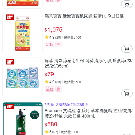
滿意寶寶 活潑寶寶紙尿褲 箱購(Ｌ/XL)任選
1,075
$
4.9
(
29
)
總銷量>400
活動
券
蘇菲 清新涼感衛生棉 薄荷清涼/小黃瓜微涼(23/
25/29/35cm)
79
$
4.9
(
33
)
總銷量>500
活動
券
8/5-8/12 滿580領券再85折
Aromase 艾瑪絲 森系列 草本洗髮精 控油/去屑/
豐盈/舒敏 六款任選 400mL
580
$
5
(
67
)
總銷量>300