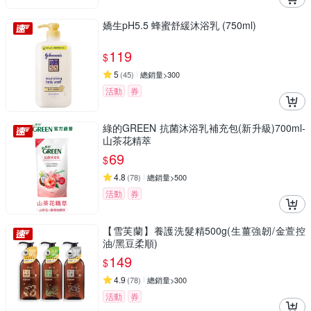
嬌生pH5.5 蜂蜜舒緩沐浴乳 (750ml)
119
$
5
(
45
)
總銷量>300
活動
券
綠的GREEN 抗菌沐浴乳補充包(新升級)700ml-
山茶花精萃
69
$
4.8
(
78
)
總銷量>500
活動
券
【雪芙蘭】養護洗髮精500g(生薑強韌/金萱控
油/黑豆柔順)
149
$
4.9
(
78
)
總銷量>300
活動
券