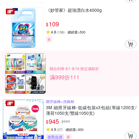
《妙管家》超強漂白水4000g
109
$
4.8
(
136
)
總銷量>500
券
聯合利華 8/1-8/16 限定滿額折
滿999折111
贈牙線棒+洗碗精
3M 細滑牙線棒-低碳包裝x3包組(單線1200支/
薄荷1050支/雙線1050支)
945
$
$
990
4.9
(
27
)
總銷量>300
挑戰低價
券