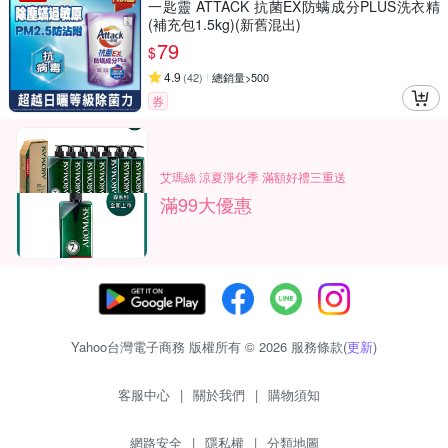
一匙靈 ATTACK 抗菌EX防螨成分PLUS洗衣精
(補充包1.5kg)(新舊混出)
79
$
4.9
(
42
)
總銷量>500
券
艾瑪絲 涼夏淨化季 滿額好禮三重送
滿99大優惠
Yahoo台灣電子商務 版權所有 © 2026 服務條款(
更新
)
客服中心
|
關於我們
|
購物須知
網路安全
|
隱私權
|
分類地圖