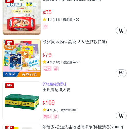
35
$
4.7
(
133
)
總銷量>400
券
熊寶貝 衣物香氛袋_3入/盒(7款任選)
79
$
4.9
(
118
)
總銷量>400
活動
券
質地精純的香味
美琪香皂 6入裝
109
$
4.9
(
42
)
總銷量>300
活動
券
妙管家-公道先生地板清潔劑(檸檬清香)2000g