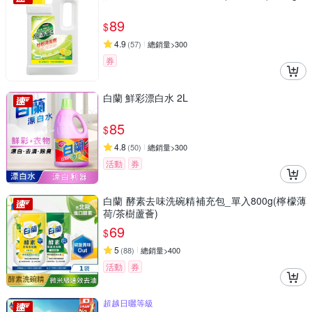
89
$
4.9
(
57
)
總銷量>300
券
白蘭 鮮彩漂白水 2L
85
$
4.8
(
50
)
總銷量>300
活動
券
白蘭 酵素去味洗碗精補充包_單入800g(檸檬薄
荷/茶樹蘆薈)
69
$
5
(
88
)
總銷量>400
活動
券
超越日曬等級