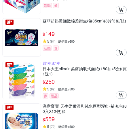
活動
券
蘇菲超熟睡細緻棉柔衛生棉(35cm)(8片*3包/組)
149
$
5
(
64
)
總銷量>600
活動
券
買1串送1串
日本大王elleair 柔膚抽取式面紙(180抽x5盒)(買
1送1)
250
$
5
(
82
)
總銷量>500
券
贈品
滿意寶寶 天生柔嫩溫和純水厚型溼巾-補充包(8
0入X12包)箱
559
$
5
(
79
)
總銷量>500