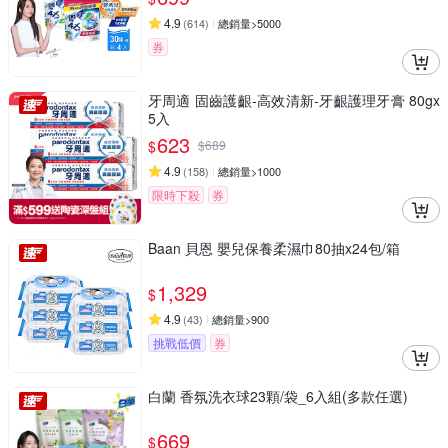
4.9
(
614
)
總銷量>5000
券
牙周適 固齒護齦-高效清新-牙齦護理牙膏 80gx
5入
623
$
$
689
4.9
(
158
)
總銷量>1000
限時下殺
券
Baan 貝恩 嬰兒保養柔濕巾80抽x24包/箱
1,329
$
4.9
(
43
)
總銷量>900
挑戰低價
券
白蘭 香氛洗衣球23顆/袋_6入組(多款任選)
669
$