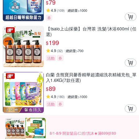
79
$
4.9
(
109
)
總銷量>1000
券
【tsaio上山採藥】台灣茶 洗髮/沐浴600ml (任
選)
199
$
4.9
(
32
)
總銷量>700
活動
券
白蘭 含熊寶貝馨香精華超濃縮洗衣精補充包_單
入1.6KG(7款任選)
89
$
4.9
(
180
)
總銷量>1000
活動
券
8/1-8/9 開架髮品/口腔/洗沐★滿699折80