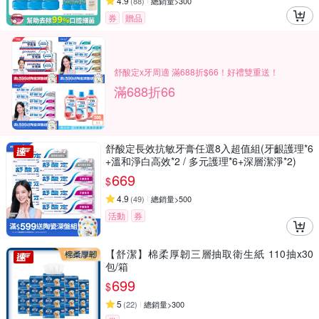
4.9
(
88
)
總銷量>300
券
贈品
舒酸定x牙周適 滿688折$66！好禮雙重送！
滿688折66
舒酸定長效抗敏牙膏任選8入超值組(牙齦護理*6
+溫和淨白高效*2 / 多元護理*6+深層潔淨*2)
669
$
4.9
(
49
)
總銷量>500
活動
券
【舒潔】棉柔厚韌三層抽取衛生紙 110抽x30
包/箱
699
$
5
(
22
)
總銷量>300