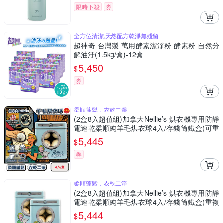
限時下殺
券
全方位清潔,天然配方乾淨無殘留
超神奇 台灣製 萬用酵素潔淨粉 酵素粉 自然分
解油汙(1.5kg/盒)-12盒
5,450
$
券
柔順蓬鬆，衣乾二淨
(2盒8入超值組)加拿大Nellie’s-烘衣機專用防靜
電速乾柔順純羊毛烘衣球4入/存錢筒鐵盒(可重
複使用約1000次,吸附毛絮防纏繞乾衣球)
5,445
$
券
柔順蓬鬆，衣乾二淨
(2盒8入超值組)加拿大Nellie’s-烘衣機專用防靜
電速乾柔順純羊毛烘衣球4入/存錢筒鐵盒(重複
使用約1000次,吸附毛絮防纏繞乾衣球,環保可替
5,444
$
代柔軟劑與乾衣紙)