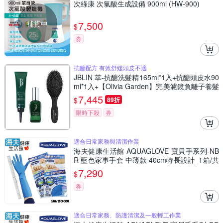
次綠康 次氯酸生成設備 900ml (HW-900)
補貨中
7,500
$
券
抗醣配方 有效舒緩頭皮不適
JBLIN 萃-抗醣洗髮精165ml*1入+抗醣頭皮水90
ml*1入+【Olivia Garden】完美濾鏡負離子養髮
梳
7,445
$
89折
限時下殺
券
適合日常家務與清潔作業
海夫健康生活館 AQUAGLOVE 寶貝手系列-NB
R 藍色家事手套 中薄款 40cm特長設計_1箱/共
200雙
7,290
$
券
適合日常家務、防護清潔及一般輕工作業