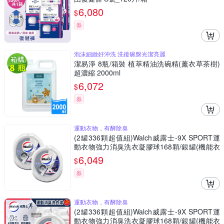
6,080
$
券
泡沫細緻好沖洗 洗後碗盤光潔亮麗
潔易淨 8瓶/箱裝 植萃精油洗碗精(薰衣草茶樹)
超濃縮 2000ml
6,072
$
券
運動衣物，有酵除臭
(2罐336顆超值組)Walch威露士-9X SPORT運
動衣物強力消臭洗衣凝膠球168顆/銀罐(機能衣
物除異味洗衣膠囊,持久留香9倍潔淨力洗衣珠,
6,049
$
柔順護衣酵素去汙防汗臭)
券
運動衣物，有酵除臭
(2罐336顆超值組)Walch威露士-9X SPORT運
動衣物強力消臭洗衣凝膠球168顆/銀罐(機能衣