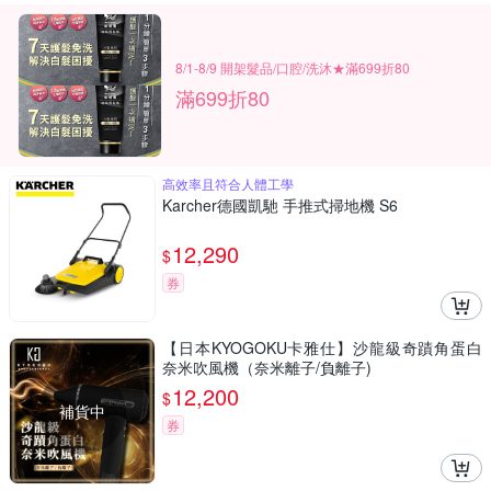
8/1-8/9 開架髮品/口腔/洗沐★滿699折80
滿699折80
高效率且符合人體工學
Karcher德國凱馳 手推式掃地機 S6
12,290
$
券
【日本KYOGOKU卡雅仕】沙龍級奇蹟角蛋白
奈米吹風機（奈米離子/負離子)
12,200
$
補貨中
券