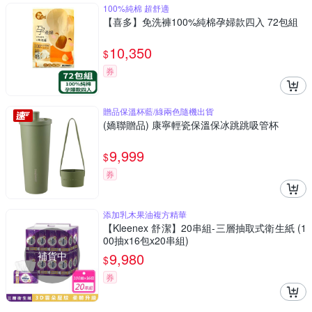
100%純棉 超舒適
【喜多】免洗褲100%純棉孕婦款四入 72包組
10,350
$
券
贈品保溫杯藍/綠兩色隨機出貨
(嬌聯贈品) 康寧輕瓷保溫保冰跳跳吸管杯
9,999
$
券
添加乳木果油複方精華
【Kleenex 舒潔】20串組-三層抽取式衛生紙 (1
00抽x16包x20串組)
補貨中
9,980
$
券