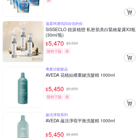
溫柔呵護找回自信的你
SISSECLO 靚源植戀 私密肌美白緊緻凝露X3瓶
(30ml/瓶)
5,470
$
$
5,550
限時下殺
券
專業沙龍髮品
AVEDA 花植結構重鍵洗髮精 1000ml
5,450
$
$
5,600
限時下殺
券
蘊活淨瑕系列
AVEDA 蘊活淨瑕平衡洗髮精 1000ml
5,450
$
$
5,600