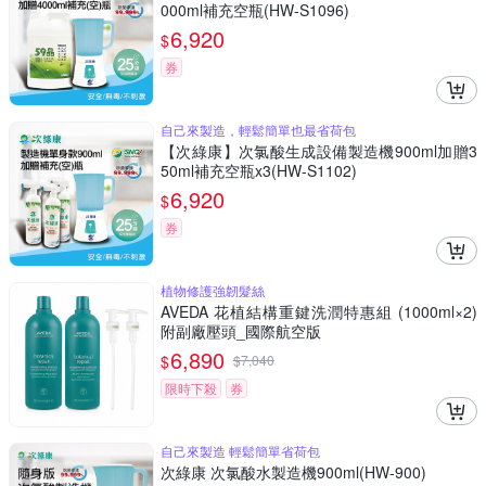
000ml補充空瓶(HW-S1096)
6,920
$
券
自己來製造，輕鬆簡單也最省荷包
【次綠康】次氯酸生成設備製造機900ml加贈3
50ml補充空瓶x3(HW-S1102)
6,920
$
券
植物修護強韌髮絲
AVEDA 花植結構重鍵洗潤特惠組 (1000ml×2)
附副廠壓頭_國際航空版
6,890
$
$
7,040
限時下殺
券
自己來製造 輕鬆簡單省荷包
次綠康 次氯酸水製造機900ml(HW-900)