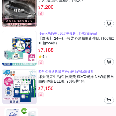
7,200
$
補貨中
券
可丟入馬桶中，於水中分解，舒潔熱銷商品
【舒潔】 24串組-雲柔舒適抽取衛生紙 (100抽x
10包x24串)
7,188
$
5
(
1
)
券
四角褲 舒適防漏 不分前後 加強防漏褲型
海夫健康生活館 佳樂美 KOYO光洋 NEW前後自
由復健褲 L-LL號_96片/共1箱
7,150
$
券