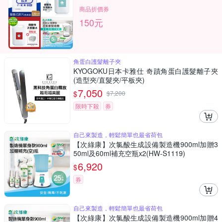
商品折價券
150元
角蛋白護髮離子夾
KYOGOKU日本卡雅仕 奇蹟角蛋白護髮離子夾
(造型夾/直髮夾/平板夾)
7,050
$
$
7,200
限時下殺
券
自己來製造，輕鬆簡單也最省荷包
【次綠康】次氯酸生成設備製造機900ml加贈3
50ml及60ml補充空瓶x2(HW-S1119)
6,920
$
券
自己來製造，輕鬆簡單也最省荷包
【次綠康】次氯酸生成設備製造機900ml加贈4