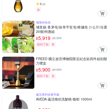
5
(
2
)
券
埔里特色皂
埔里鎮 香茅皂/抹草平安皂/樟腦皂 (1公斤/任選
20個)特惠組
5,919
$
$
5,999
限時下殺
券
FREED 國立故宮博物院限定紀念款四件組刮鬍
刀禮盒
5,900
$
$
5,980
限時下殺
券
蘊活系列全新升級
AVEDA 蘊活煥欣洗髮精-馥郁 1000ml
補貨中