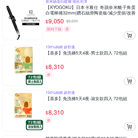
奈米絲蛋白鍍層 強化光澤
【KYOGOKU】日本卡雅仕 奇蹟奈米離子角蛋
白電棒捲32mm(鑽石絲滑陶瓷板/減少受損/改善
髮質/電棒捲/捲髮器)
9,050
$
$
9,200
限時下殺
券
100%純棉 超舒適
【喜多】免洗褲5天4夜-男士款四入 72包組
8,310
$
券
100%純棉 超舒適
【喜多】免洗褲5天4夜-淑女款四入 72包組
8,310
$
券