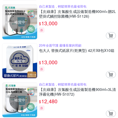
自己來製造，輕鬆簡單也最省荷包
【次綠康】次氯酸生成設備製造機900ml+贈2L
壁掛式觸控除菌機(HW-S1126)
補貨中
13,000
$
券
20年全面守護 最懂長輩的照顧
包大人 替換式紙尿片(乾爽型) 42片X8包X10箱
補貨中
13,000
$
券
自己來製造，輕鬆簡單也最省荷包
【次綠康】次氯酸生成設備製造機900ml+3L清
淨霧化機(HW-S1072)
補貨中
12,480
$
券