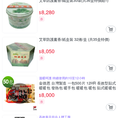
艾草防護薰香/鐵盒裝30環(共36盒特價組!!)
8,280
$
券
艾草防護薰香/紙盒裝 32捲/盒 (共35盒特價)
8,050
$
券
溫暖呵護 持續使用約10至12小時
金德恩 台灣製造 一包500片 12HR 長效型貼式
暖暖包 發熱包 暖手包 暖暖包 暖包 貼式暖暖包
長效暖暖包
補貨中
8,000
$
券
高效率且符合人體工學