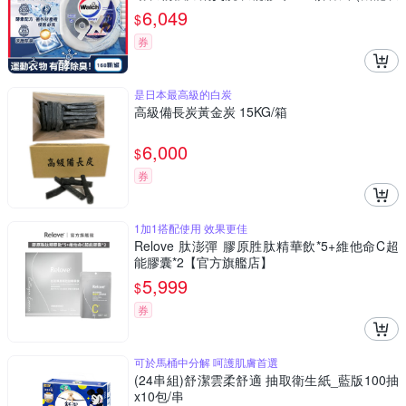
物除異味洗衣膠囊,持久留香9倍潔淨力洗衣珠,
6,049
$
柔順護衣酵素去汙防汗臭)
券
是日本最高級的白炭
高級備長炭黃金炭 15KG/箱
6,000
$
券
1加1搭配使用 效果更佳
Relove 肽澎彈 膠原胜肽精華飲*5+維他命C超
能膠囊*2【官方旗艦店】
5,999
$
券
可於馬桶中分解 呵護肌膚首選
(24串組)舒潔雲柔舒適 抽取衛生紙_藍版100抽
x10包/串