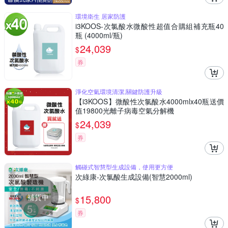
環境衛生 居家防護
i3KOOS-次氯酸水微酸性超值合購組補充瓶40
瓶 (4000ml/瓶)
24,039
$
券
淨化空氣環境清潔,關鍵防護升級
【i3KOOS】微酸性次氯酸水4000mlx40瓶送價
值19800光離子病毒空氣分解機
24,039
$
券
觸碰式智慧型生成設備，使用更方便
次綠康-次氯酸生成設備(智慧2000ml)
補貨中
15,800
$
券