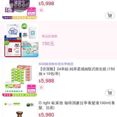
補貨中
5,998
$
券
商品折價券
150元
SGS檢測無有害化學物質
【倍潔雅】24串組-純萃柔感抽取式衛生紙 (150
抽 x 10包/串)
5,988
$
券
O right 歐萊德 咖啡因麥拉寧養髮液100ml(養
髮、抗老)
5,980
$