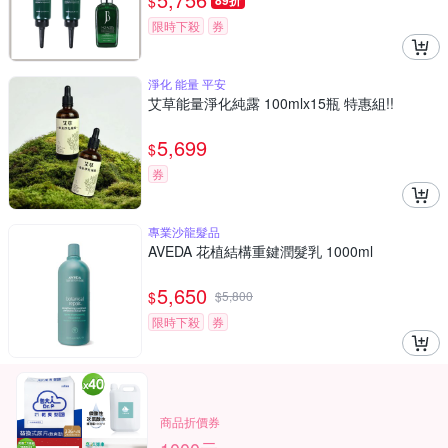
$
89折
限時下殺
券
淨化 能量 平安
艾草能量淨化純露 100mlx15瓶 特惠組!!
5,699
$
券
專業沙龍髮品
AVEDA 花植結構重鍵潤髮乳 1000ml
5,650
$
$
5,800
限時下殺
券
商品折價券