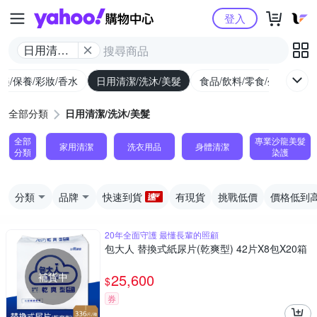
Yahoo購物中心
登入
日用清潔/
洗沐/美髮
美/保養/彩妝/香水
日用清潔/洗沐/美髮
食品/飲料/零食/生鮮
養
全部分類
日用清潔/洗沐/美髮
全部
專業沙龍美髮
家用清潔
洗衣用品
身體清潔
分類
染護
分類
品牌
快速到貨
有現貨
挑戰低價
價格低到
20年全面守護 最懂長輩的照顧
包大人 替換式紙尿片(乾爽型) 42片X8包X20箱
補貨中
25,600
$
券