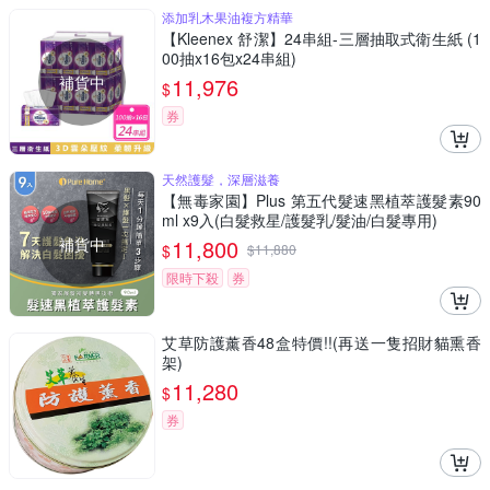
添加乳木果油複方精華
【Kleenex 舒潔】24串組-三層抽取式衛生紙 (1
00抽x16包x24串組)
補貨中
11,976
$
券
天然護髮，深層滋養
【無毒家園】Plus 第五代髮速黑植萃護髮素90
ml x9入(白髮救星/護髮乳/髮油/白髮專用)
補貨中
11,800
$
$
11,880
限時下殺
券
艾草防護薰香48盒特價!!(再送一隻招財貓熏香
架)
11,280
$
券