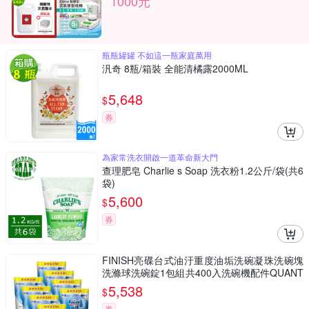
1000元
瓶瓶罐罐 不如這一瓶家庭萬用
汎奇 8瓶/箱裝 全能清橘露2000ML
5,648
$
券
為家常洗衣開啟一道革命新大門
查理肥皂 Charlie s Soap 洗衣粉1.2公斤/袋(共6
袋)
5,600
$
券
FINISH亮碟台式油汙重度油垢洗碗凝珠洗碗塊
洗滌球洗碗錠1包組共400入洗碗機配件QUANT
UM-8
5,538
$
券