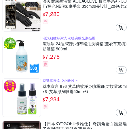
海夫健康生活館 AQUAGLOVE 寶貝手系列-CO
PY黑色NBR家事手套 33cm加長設計_20包/共2
40雙
7,280
$
券
泡沫細緻好沖洗 洗後碗盤光潔亮麗
潔易淨 24瓶/箱裝 植萃精油洗碗精(薰衣草茶樹)
超濃縮 500ml
7,276
$
券
忌避率長達12小時以上
草本宣言 6+6 艾草防蚊淨身噴霧組(防蚊露50ml
x6+艾草淨身噴霧50mlx6)
7,234
$
券
【日本KYOGOKU卡雅仕】奇蹟角蛋白護髮離
子夾(造型夾/直髮夾/平板夾)