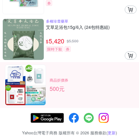
券
多種珍貴藥草
艾草足浴包15g/6入 (24包特惠組)
5,420
$
$
5,500
限時下殺
券
商品折價券
500元
Yahoo台灣電子商務 版權所有 © 2026 服務條款(
更新
)