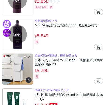
5,850
$
$
6,000
限時下殺
券
全新蘊活煥欣上市
AVEDA 蘊活煥欣潤髮乳1000ml(正統公司貨)
補貨中
5,849
$
券
多層式與分類隔板，輕鬆分類垃圾
日本天馬 日本製 WHItRash 三層抽屜式分類垃
圾桶(附輪)-55L
5,790
$
券
抗醣配方 有效舒緩頭皮不適
JBLIN 萃-抗醣洗髮精165ml*2入+抗醣頭皮水90
ml*1入
5,756