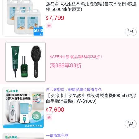
潔易淨 4入組植萃精油洗碗精(薰衣草茶樹)超濃
縮 5000ml(附壓頭)
7,799
$
券
KAFEN卡氛 髮品滿888享88折！
滿888享88折
自己來製造，輕鬆簡單也最省荷包
【次綠康】次氯酸生成設備製造機900ml+純淨
白手動消毒機(HW-S1089)
7,600
$
券
一鍵簡單完成