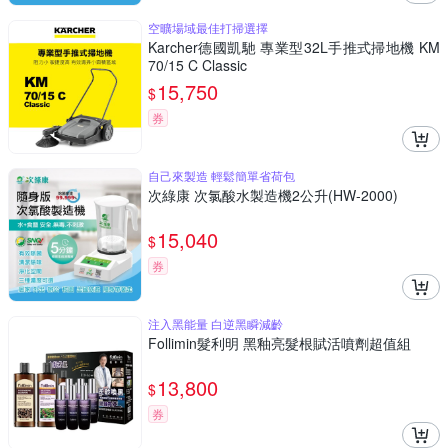
空曠場域最佳打掃選擇
Karcher德國凱馳 專業型32L手推式掃地機 KM
70/15 C Classic
15,750
$
券
自己來製造 輕鬆簡單省荷包
次綠康 次氯酸水製造機2公升(HW-2000)
15,040
$
券
注入黑能量 白逆黑瞬減齡
Follimin髮利明 黑釉亮髮根賦活噴劑超值組
13,800
$
券