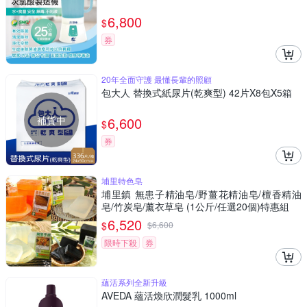
6,800
$
券
20年全面守護 最懂長輩的照顧
包大人 替換式紙尿片(乾爽型) 42片X8包X5箱
補貨中
6,600
$
券
埔里特色皂
埔里鎮 無患子精油皂/野薑花精油皂/檀香精油
皂/竹炭皂/薰衣草皂 (1公斤/任選20個)特惠組
6,520
$
$
6,600
限時下殺
券
蘊活系列全新升級
AVEDA 蘊活煥欣潤髮乳 1000ml