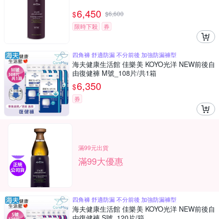
6,450
$
$
6,600
限時下殺
券
四角褲 舒適防漏 不分前後 加強防漏褲型
海夫健康生活館 佳樂美 KOYO光洋 NEW前後自
由復健褲 M號_108片/共1箱
6,350
$
券
滿99元出貨
滿99大優惠
四角褲 舒適防漏 不分前後 加強防漏褲型
海夫健康生活館 佳樂美 KOYO光洋 NEW前後自
由復健褲 S號_120片/箱