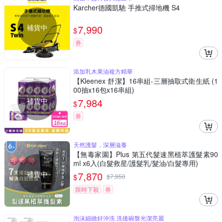
Karcher德國凱馳 手推式掃地機 S4
補貨中
7,990
$
券
添加乳木果油複方精華
【Kleenex 舒潔】16串組-三層抽取式衛生紙 (1
00抽x16包x16串組)
補貨中
7,984
$
券
天然護髮，深層滋養
【無毒家園】Plus 第五代髮速黑植萃護髮素90
ml x6入(白髮救星/護髮乳/髮油/白髮專用)
補貨中
7,870
$
$
7,950
限時下殺
券
泡沫細緻好沖洗 洗後碗盤光潔亮麗