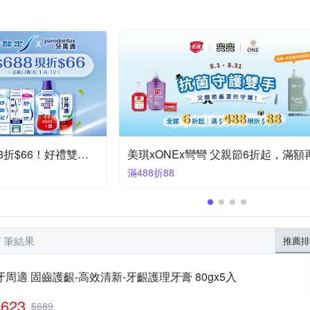
藥
VIGILL 婦潔
WELLA 威娜
毛寶
白蘭
來復易
管上方(西元年/月/日)
3年(實際效期依瓶身所示)
請詳見產品包裝
吊飾
髮香
貼式暖暖包
廚房紙巾
衛生棉條
液體
好自在
威猛先生
巧巧
滿意寶寶
牛乳石鹼
白人
標示於盒蓋
開封後六個月 ; 未開封五年(製造日期詳見瓶身)
示
標示於瓶身(西元年/月/日)
標於盒上
如瓶身所示
製造
示
請見包裝標示
2027
高折$100
OP分解袋 任4件$319
任選4件319
7 筆結果
推薦排
牙周適 固齒護齦-高效清新-牙齦護理牙膏 80gx5入
623
$
689