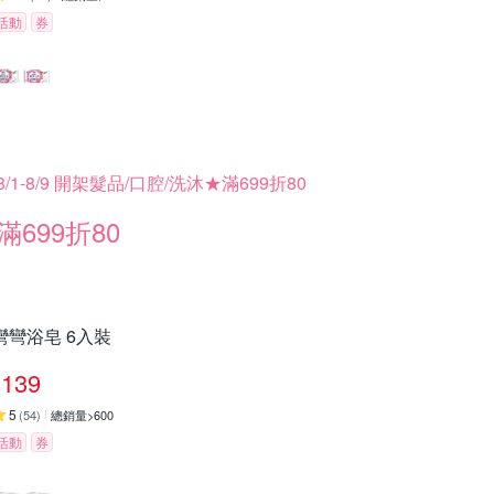
活動
券
8/1-8/9 開架髮品/口腔/洗沐★滿699折80
滿699折80
彎彎浴皂 6入裝
139
5
(
54
)
總銷量>600
活動
券