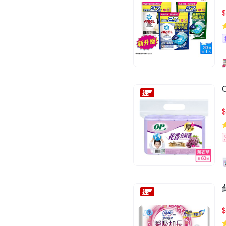
$
$
$