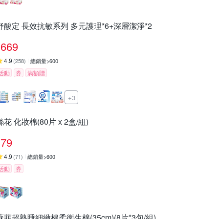
舒酸定 長效抗敏系列 多元護理*6+深層潔淨*2
669
4.9
(
258
)
總銷量>600
活動
券
滿額贈
+3
絲花 化妝棉(80片 x 2盒/組)
79
4.9
(
71
)
總銷量>600
活動
券
蘇菲超熟睡細緻棉柔衛生棉(35cm)(8片*3包/組)