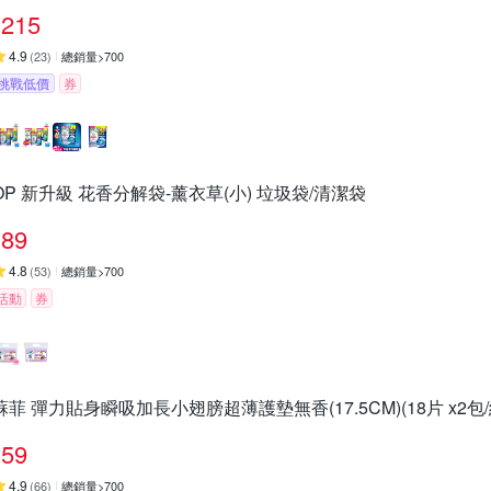
215
4.9
(
23
)
總銷量>700
挑戰低價
券
OP 新升級 花香分解袋-薰衣草(小) 垃圾袋/清潔袋
89
4.8
(
53
)
總銷量>700
活動
券
蘇菲 彈力貼身瞬吸加長小翅膀超薄護墊無香(17.5CM)(18片 x2包/
59
4.9
(
66
)
總銷量>700