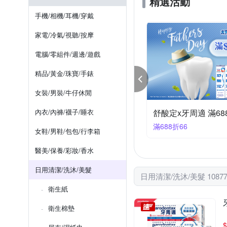
精選活動
Sofy 蘇菲
tsaio 上山採
如詳情圖
標示於牙膏背面軟
防蚊貼片/防蚊手環/防蚊扣/防蚊
手機/相機/耳機/穿戴
哥德式
奈森克林
依實際出貨商品為主。
無
家電/冷氣/視聽/按摩
如包裝
詳見商品外包裝顯
電腦/零組件/週邊/遊戲
有效日期一年半
依瓶身所
精品/黃金/珠寶/手錶
女裝/男裝/牛仔休閒
利華 8/1-8/16 限定滿額折
內衣/內褲/襪子/睡衣
蘇菲X絲花X威拂★最
99折111
滿799折100
女鞋/男鞋/包包/行李箱
醫美/保養/彩妝/香水
日用清潔/洗沐/美髮
日用清潔/洗沐/美髮 1087
衛生紙
衛生棉墊
$