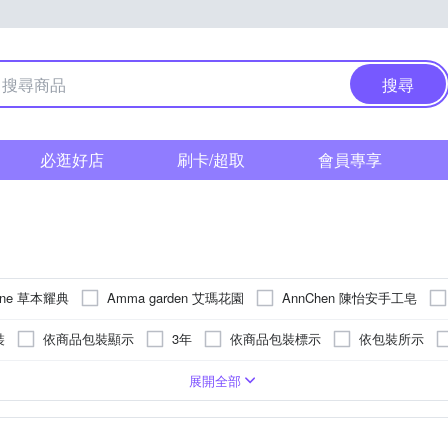
搜尋
必逛好店
刷卡/超取
會員專享
ene 草本耀典
Amma garden 艾瑪花園
AnnChen 陳怡安手工皂
DARLIE 好來
Davines 達芬尼斯
ebio 伊比歐
eva伊娃
F
裝
依商品包裝顯示
3年
依商品包裝標示
依包裝所示
Kao 花王
KERASTASE 巴黎卡詩
Kotex 靠得住
KUM 熊野
賣場商品(除特別說明外如即期品)效期皆有一年以上，請安心選購。
5年
型
/藥皂/手工皂
廚房清潔
頭皮調理
油狀
抗敏感
洗衣精
凝露
馬桶清潔
衛生棉
亮白
洗手乳/乾洗手
褲型
無
潤絲
去漬
玻璃清潔
膏狀
側翼(蝶翼)型
潔顏
牙線棒
去味芳香
霜狀
磁磚清潔
黏貼型
入浴劑/入浴酵素/泡澡球
粉狀
染髮
防霉
鍋爐清潔
一般型
幕斯
清潔刷
衣物保護
展開全部
Moonlight 莯光
Moroccan Oil
NAJEL
Nesti Dante
實際出貨商品標示為主。
製造日期、有效日期請詳見實物商品外盒標示。
香氛
劑/體香劑
柔軟
除汙漬
防蚊液
小頭護齦牙刷
除霉
玩具清潔
卸妝
護墊
漂白
除毛膏
舌苔刷
清除毛屑
液態牙膏
沐浴油/沐浴鹽
牙籤
肌膚清潔防護
圓底
衛生紙
替換式尿片
化妝水/青春露/
蚊香/電蚊香
洗
SHISEIDO 資生堂
Schick 舒適牌
Schwarzkopf 施華蔻
S
參考外包裝
詳見商品包裝標示
依產品外包裝標示
依產品包裝
殺蟲劑
膠黏把
除塵撢
拖把替換布
手套
去汙擦/