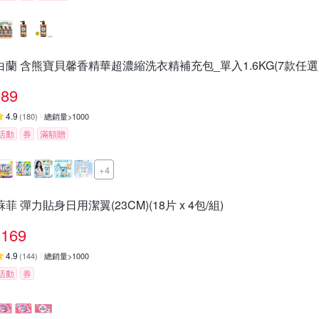
白蘭 含熊寶貝馨香精華超濃縮洗衣精補充包_單入1.6KG(7款任選
89
4.9
(
180
)
總銷量>1000
活動
券
滿額贈
+4
蘇菲 彈力貼身日用潔翼(23CM)(18片 x 4包/組)
169
4.9
(
144
)
總銷量>1000
活動
券