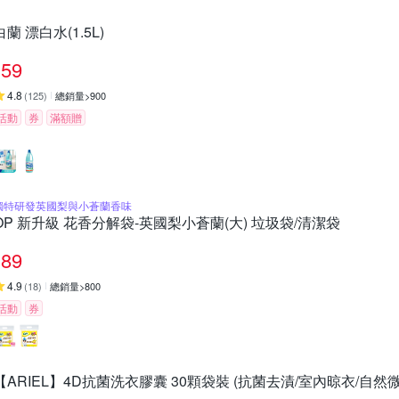
白蘭 漂白水(1.5L)
59
4.8
(
125
)
總銷量>900
活動
券
滿額贈
獨特研發英國梨與小蒼蘭香味
OP 新升級 花香分解袋-英國梨小蒼蘭(大) 垃圾袋/清潔袋
89
4.9
(
18
)
總銷量>800
活動
券
【ARIEL】4D抗菌洗衣膠囊 30顆袋裝 (抗菌去漬/室內晾衣/自然微