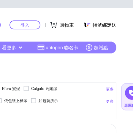
購物車
帳號綁定送
登入
看更多
uniopen 聯名卡
超贈點
Biore 蜜妮
Colgate 高露潔
更多
ISIO 飛岫
Green 綠的
GATSBY
依包裝上標示
如包裝所示
更多
LION 獅王
Listerine 李施德霖
LEC
(實際效期依瓶身所示)
依瓶身標示為主
-
噴霧
傢俱清潔
纖柔毛牙刷
刮鬍刀
清潔保養套組
除菸垢茶垢
皂/餅
齒間刷
水管清潔
抽取
凝膠狀
防蹣
去角質
掃把
防狼噴霧
金屬清潔
護色
牙線
去漬
更多
更多
更多
更多
更多
O’right 歐萊德
Ora2 愛樂齒
Play&Joy
5年
詳見包裝
導入液
衣槽清潔
褲型
乳液噴霧
防漏尿墊
窗刮/刮水器
精華液
捲筒
平板拖把
唇部保養
CREEN 斯古林
SENSODYNE 舒酸定
標示
有效日期一年
依瓶身標示
科技海綿
旋轉拖把