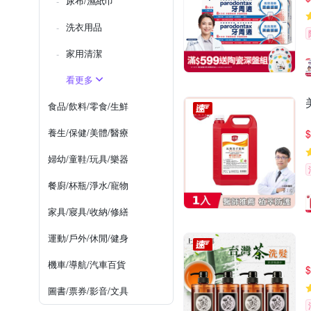
尿布/濕紙巾
洗衣用品
家用清潔
看更多
食品/飲料/零食/生鮮
養生/保健/美體/醫療
$
婦幼/童鞋/玩具/樂器
餐廚/杯瓶/淨水/寵物
家具/寢具/收納/修繕
運動/戶外/休閒/健身
機車/導航/汽車百貨
$
圖書/票券/影音/文具