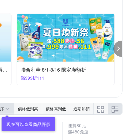
其他品牌
刷樂
古寶無患子
標示
依包裝顯示
4年
其他商品
金獎
雷達
依外包裝所示
依商品外包裝標示
2026
日期或有效期限，請詳見產品包裝標示
如附表
ARIEL 4D洗衣球★任選三入$629
滿意寶
任選3件629
滿2999
序
價格低到高
價格高到低
近期熱銷
運費80元
滿480免運