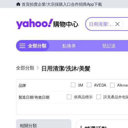
首頁
拍賣
企業/大宗採購入口
合作招商
App下載
Yahoo購物中心
日用清潔/洗
沐/美髮
全部分類
點換券
登記送
日用清潔/洗沐/美髮
Alkm
3M
AVEDA
品牌
Dr’s Formula 台塑生醫
依商品標示
詳見產品外包
製造日期/有效日期
品牌名稱
IBL 依必朗
JOICO
請詳見產品包裝標示。
此
洗髮
液狀
牙膏
沐浴乳/沐浴露/沐浴精
牙齦護理
地板清潔
護髮
乳狀
軟毛牙刷
洗淨
浴廁清潔
造型
液體
基本
抗菌
香皂
種類
劑型
類型
品類
功能
用途
LUSH 嵐舒
method 美則
依包裝標示
三年
依
凝膠
加厚型
乳液/乳霜/日霜/晚霜
除臭芳香
去除灰塵角落/細部清潔
噴霧
洗衣球
清潔
除毛刀
衣物
止汗
衣物
去
RENE FURTERER 萊法耶
相關分類
依商品外包裝標示為主
請
黏鼠板
冷洗精/手洗精
假牙清潔錠
清洗劑