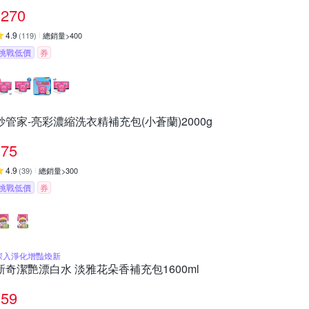
270
4.9
(
119
)
總銷量>400
挑戰低價
券
妙管家-亮彩濃縮洗衣精補充包(小蒼蘭)2000g
75
4.9
(
39
)
總銷量>300
挑戰低價
券
深入淨化增豔煥新
新奇潔艷漂白水 淡雅花朵香補充包1600ml
59