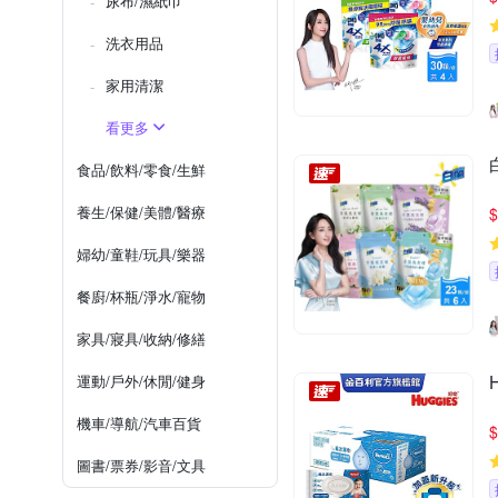
尿布/濕紙巾
洗衣用品
家用清潔
看更多
食品/飲料/零食/生鮮
養生/保健/美體/醫療
$
婦幼/童鞋/玩具/樂器
餐廚/杯瓶/淨水/寵物
家具/寢具/收納/修繕
運動/戶外/休閒/健身
機車/導航/汽車百貨
$
圖書/票券/影音/文具