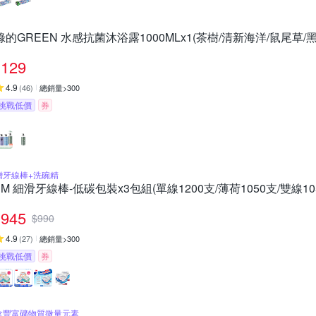
綠的GREEN 水感抗菌沐浴露1000MLx1(茶樹/清新海洋/鼠尾草/
129
4.9
(
46
)
總銷量>300
挑戰低價
券
贈牙線棒+洗碗精
3M 細滑牙線棒-低碳包裝x3包組(單線1200支/薄荷1050支/雙線10
945
$
990
4.9
(
27
)
總銷量>300
挑戰低價
券
含豐富礦物質微量元素