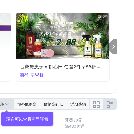
白人
百鈴
立得清
荷生活
日期或有效期限，請詳見產品包裝標示
依盒身標示為主
無
依商品上包裝所示
古寶無患子 x 耕心田 任選2件享88折～
3M牙線
滿2件享88折
滿1件折
序
價格低到高
價格高到低
近期熱銷
現在可以查看商品評價
運費80元
滿480免運