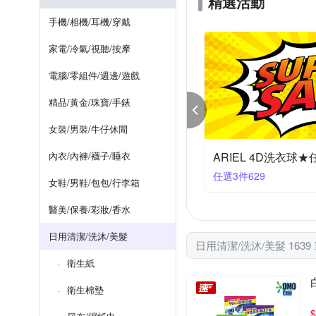
精選活動
家簡塵除
尚美德
水管
黏鼠板
牙線
隨身警報器
3年，使用期限/製造日期請依包
其他
手機/相機/耳機/穿戴
雞仔牌
驅塵氏
妙
依產品外包裝標示
請參考
家電/冷氣/視聽/按摩
五年
依包裝顯示
請
電腦/零組件/週邊/遊戲
精品/黃金/珠寶/手錶
女裝/男裝/牛仔休閒
內衣/內褲/襪子/睡衣
ARIEL 4D洗衣球★
任選3件629
女鞋/男鞋/包包/行李箱
醫美/保養/彩妝/香水
日用清潔/洗沐/美髮
日用清潔/洗沐/美髮 1639
衛生紙
衛生棉墊
$