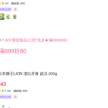
5
(
46
)
總銷量>400
挑戰低價
券
8/1-8/9 開架髮品/口腔/洗沐★滿699折80
滿699折80
日本獅王LION 潔白牙膏 超涼 200g
43
4.7
(
89
)
總銷量>500
挑戰低價
券