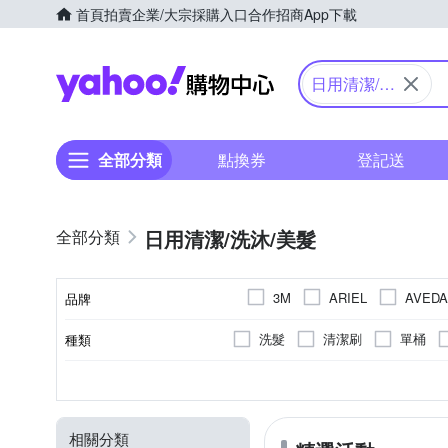
首頁
拍賣
企業/大宗採購入口
合作招商
App下載
Yahoo購物中心
日用清潔/洗
沐/美髮
全部分類
點換券
登記送
日用清潔/洗沐/美髮
3M
ARIEL
AVEDA
品牌
Dr’s Formula 台塑生醫
洗髮
清潔刷
單桶
種類
品牌名稱
Kotex 靠得住
LEC
頭皮調理
造型
廚房
洗淨
抽取
地板清潔
液體
一般包裝
3年
依商品包裝顯示
除臭芳香
洗衣精
液狀
浴廁清潔
袋裝
乳狀
一般型
去味
瓶裝
功能
類型
用途
劑型
包裝
製造日期/有效日期
Orange house 橘子工坊
掃把
除塵撢
除塵紙
清潔
側翼(蝶翼)型
金屬清潔
如包裝所示
增艷
去除汙漬
5年(實際效期
洗衣粉
亮白
好神拖
小林製藥
相關分類
防蚊貼片/防蚊手環/防蚊扣/防蚊
袖珍包
詳見商品外包裝顯示
纖柔毛牙刷
依商