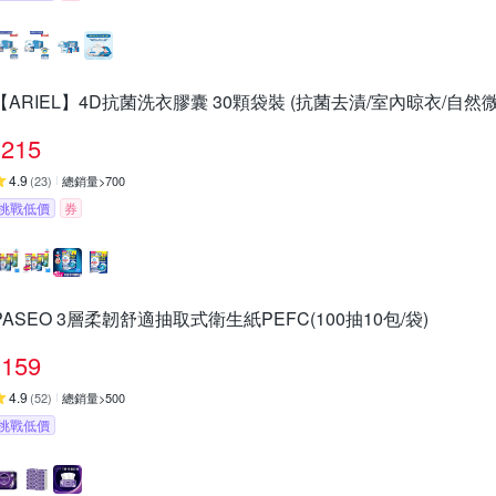
【ARIEL】4D抗菌洗衣膠囊 30顆袋裝 (抗菌去漬/室內晾衣/自然微
215
4.9
(
23
)
總銷量>700
挑戰低價
券
PASEO 3層柔韌舒適抽取式衛生紙PEFC(100抽10包/袋)
159
4.9
(
52
)
總銷量>500
挑戰低價