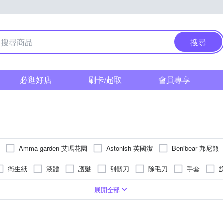
搜尋
必逛好店
刷卡/超取
會員專享
Amma garden 艾瑪花園
Astonish 英國潔
Benibear 邦尼熊
Dr.Konopka’s 珂諾譜
Fees 法緻
Green 綠的
G+ 居家
I
衛生紙
液體
護髮
刮鬍刀
除毛刀
手套
LION 獅王
LUX 麗仕
Maison Briochin 黑牌碧歐馨
method
紙巾
去汙擦/科技海綿
防蚊液
除塵刷
濕拖巾
衛生
芳香
馬桶清潔
依商品包裝標示
粉狀
洗衣球
含蓋
去漬
噴霧
廚房清潔
盒裝
牙膏
防霉
此賣場商品(除特別說明外如即期品)效期皆有一年以上
凝膠狀
攜帶型
防狼噴霧
玻璃清潔
抗菌
錠狀
補充包
除濕
平底
鍋爐清潔
無
衣物保護
箱
凝露
加厚型
水管清潔
綜合組合
膏狀
護色
褲型
展開全部
SABRE 沙豹
SAUGELLA 賽吉兒
Sch
P&G
Play&Joy
殺蟑餌
褲型
蚊香/電蚊香
窗刮/刮水器
牙線棒
依瓶身所示)
玩具清潔
基本型
防蹣
抗敏感
衣物香氛
清除毛屑
依商品外包裝標示為主
除菸垢茶垢
洗衣槽清潔
傢俱清潔
除臭香氛
紗窗清潔
依包裝所示
洗衣袋
過濾棉絮
洗衣紙
肌膚清潔防護
詳見商品包裝
漂
日本大王
魔術靈
來復易
其他品牌
加倍潔
台鹽生
吊飾
盒裝面紙
髮香
擦窗器
衛生棉條
齒間刷
品外包裝所示
洗衣皂/洗衣膏
三年
烘衣紙
詳見產品外包裝
口手專用
衣領清潔劑
依瓶身所示
刷頭
標示於