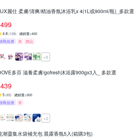
LUX麗仕 柔膚/清爽/精油香氛沐浴乳x 4(1L或900ml/瓶)_多款選
499
4.8
(
139
)
總銷量>400
挑戰低價
券
贈品
+5
DOVE多芬 滋養柔膚/gofresh沐浴露900gx3入_ 多款選
439
5
(
65
)
總銷量>300
挑戰低價
券
+2
克潮靈集水袋補充包 晨露香氛5入(箱購3包)