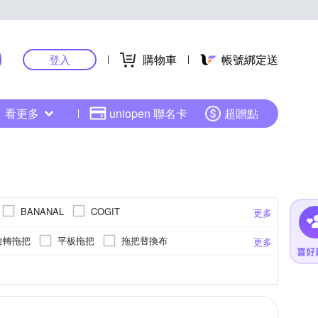
購物車
帳號綁定送
登入
看更多
uniopen 聯名卡
超贈點
BANANAL
COGIT
更多
BL 依必朗
Kao 花王
Imakara
旋轉拖把
平板拖把
拖把替換布
更多
 美則
Moonlight 莯光
NAJEL
OP
棉
噴霧
膠棉拖把
擦手紙
，請安心選購。
磁磚清潔
油狀
桶裝
漂白
黏貼型
霜狀
單片裝
衣物柔軟
去除灰塵角落/細部清潔
軟毛牙刷
泡狀
禮盒
依包裝上標示
除霉
捲筒
牙齦護理
圓底
-
更多
更多
更多
更多
ick 舒適牌
Superpure 極度淳
UdiLife
面紙/紙手帕
分類式
膠黏把
潤絲
標示
白水
去除殘膠
去漬
請詳見產品包裝標示
漂白粉
柔軟精
技
奈森克林
好自在
妙管家
濕式衛生紙
舌苔刷
免洗褲/襪
牙膏背面軟管上方(西元年/月/日)
平版
洗衣機濾網
加大型
洗衣板