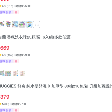
4.9
(
615
)
總銷量>5000
挑戰低價
券
+3
白蘭 香氛洗衣球23顆/袋_6入組(多款任選)
669
4.9
(
157
)
總銷量>900
挑戰低價
券
HUGGIES 好奇 純水嬰兒濕巾 加厚型 80抽x10包/箱 升級加蓋設
379
5
(
38
)
總銷量>700
挑戰低價
券