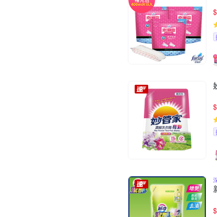
$
$
$