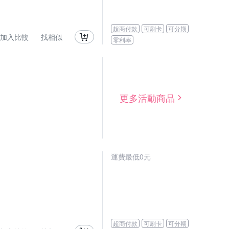
超商付款
可刷卡
可分期
加入比較
找相似
零利率
更多活動商品
運費最低0元
超商付款
可刷卡
可分期