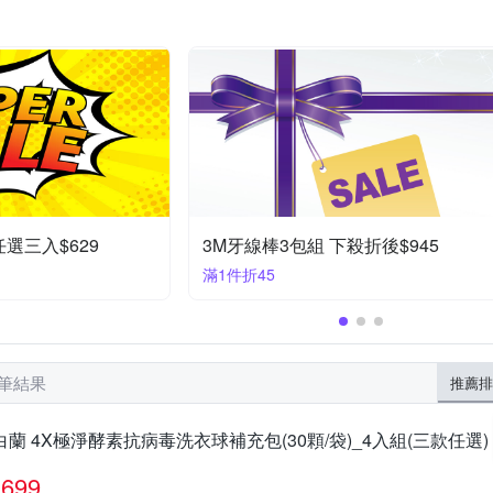
春風
次綠康
水傳奇
清淨海
無塵氏
牛乳石鹼
驅鼠器
貼式暖暖包
殺蟲劑
裝標示為主
依商品標示
如外包裝標示
如瓶身所示
製造
潔
外包裝
36個月
有效日期一年
有效日期12個月
5年
依瓶身效期為準
請參見包裝標示
2026/12/31
任選三入$629
3M牙線棒3包組 下殺折後$945
滿1件折45
 筆結果
推薦排
白蘭 4X極淨酵素抗病毒洗衣球補充包(30顆/袋)_4入組(三款任選)
699