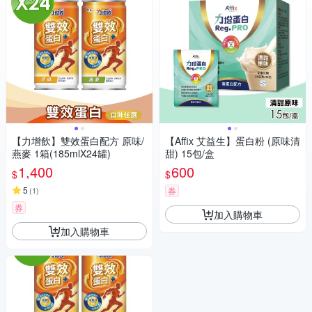
【力增飲】雙效蛋白配方 原味/
【Affix 艾益生】蛋白粉 (原味清
燕麥 1箱(185mlX24罐)
甜) 15包/盒
1,400
600
$
$
5
(
1
)
券
券
加入購物車
加入購物車