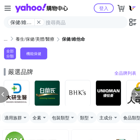
Yahoo購物中心
登入
保健/維他
命
養生/保健/美體/醫療
保健/維他命
全部
機能保健
分類
嚴選品牌
全品牌列表
適用族群
全素
包裝類型
類型
主成分
食品類