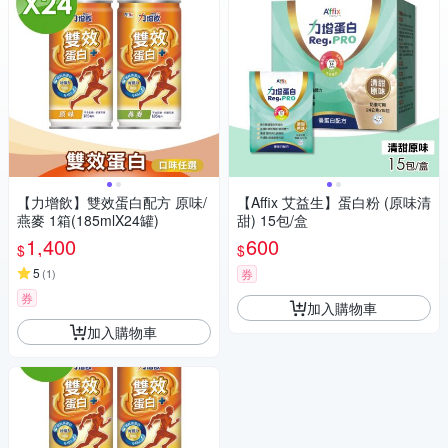
【力增飲】雙效蛋白配方 原味/
【Affix 艾益生】蛋白粉 (原味清
燕麥 1箱(185mlX24罐)
甜) 15包/盒
1,400
600
$
$
5
(
1
)
券
券
加入購物車
加入購物車