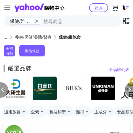
Yahoo購物中心
登入
保健/維他
命
養生/保健/美體/醫療
保健/維他命
全部
機能保健
分類
嚴選品牌
全品牌列表
適用族群
全素
包裝類型
類型
主成分
食品類