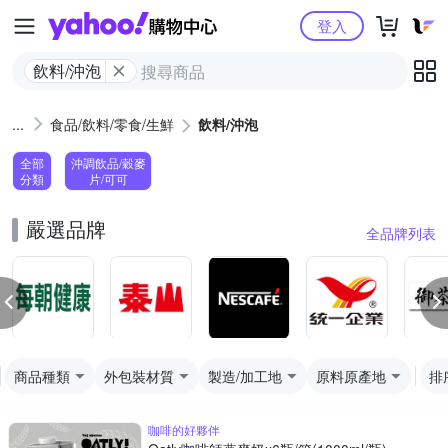
Yahoo購物中心
登入
飲料/沖泡
食品/飲料/零食/生鮮
飲料/沖泡
全部
沖調飲品/穀麥
分類
片/可可
嚴選品牌
全品牌列表
商品種類
外包裝材質
製造/加工地
原料原產地
排
咖啡的好夥伴