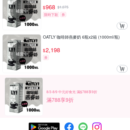
968
$
$
1,075
補貨中
限時下殺
券
OATLY 咖啡師燕麥奶 6瓶x2箱 (1000ml/瓶)
2,198
$
補貨中
券
8/3-8/9 中元好食光 滿$788享9折
滿788享9折