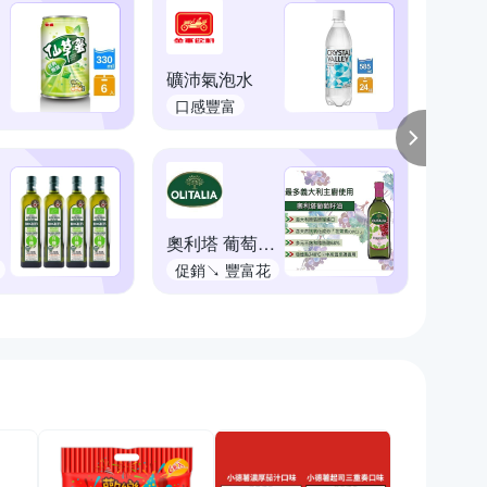
礦沛氣泡水
舒跑 
口感豐富
不加
肪
油
奧利塔 葡萄籽油
促銷↘ 豐富花
產品
青