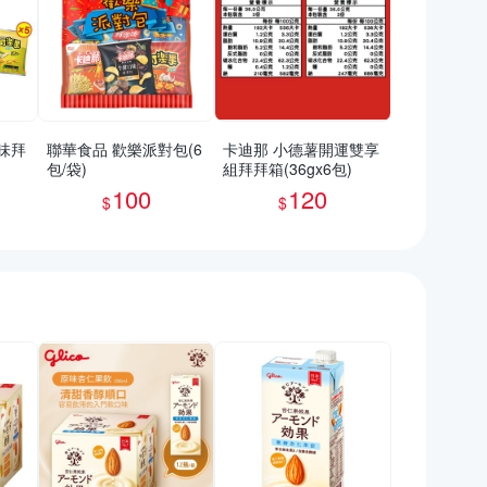
味拜
聯華食品 歡樂派對包(6
卡迪那 小德薯開運雙享
包/袋)
組拜拜箱(36gx6包)
100
120
$
$