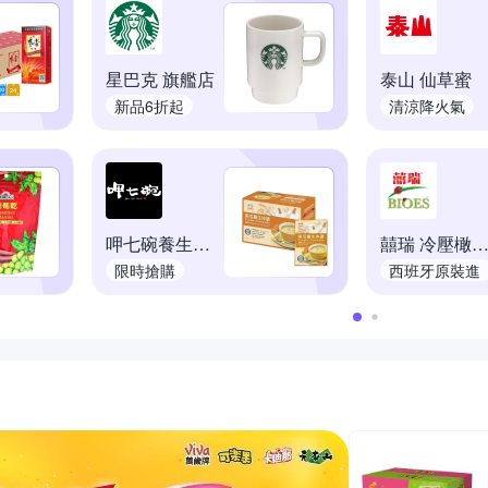
星巴克 旗艦店
泰山 仙草蜜
新品6折起
清涼降火氣
呷七碗養生沖調
囍瑞 冷壓橄欖
限時搶購
西班牙原裝進
口
優惠推薦活動