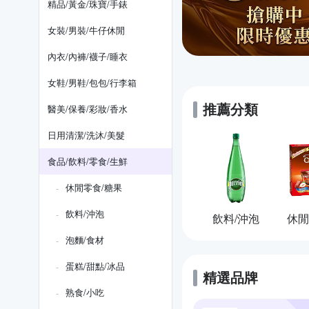
精品/黃金/珠寶/手錶
女裝/男裝/牛仔休閒
內衣/內褲/襪子/睡衣
女鞋/男鞋/包包/行李箱
推薦分類
醫美/保養/彩妝/香水
日用清潔/洗沐/美髮
食品/飲料/零食/生鮮
休閒零食/糖果
飲料/沖泡
飲料/沖泡
休閒
泡麵/食材
蛋糕/甜點/冰品
精選品牌
熟食/小吃