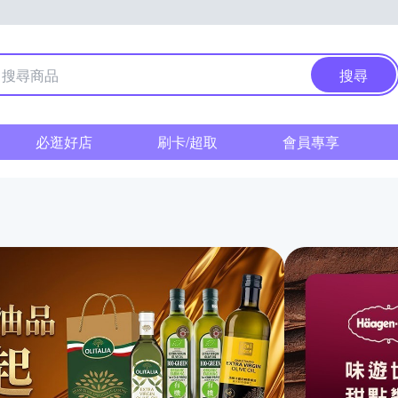
搜尋
必逛好店
刷卡/超取
會員專享