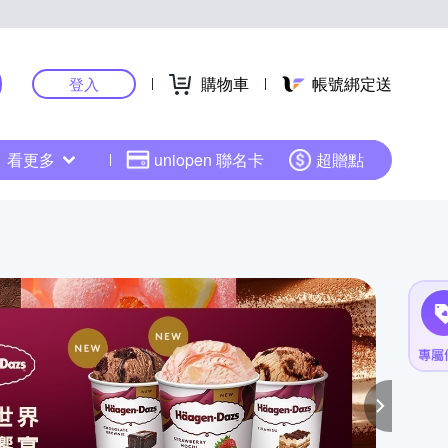
購物車
帳號綁定送
登入
看更多
uniopen 聯名卡
超贈點