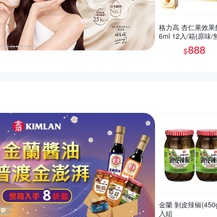
格力高 杏仁果效果
6ml 12入/箱(原味/
任選2箱
888
$
推薦活動
金蘭 剝皮辣椒(450g
入組