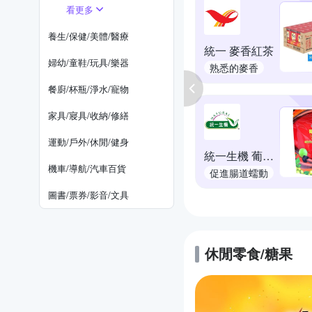
看更多
養生/保健/美體/醫療
統一 麥香紅茶
婦幼/童鞋/玩具/樂器
熟悉的麥香
餐廚/杯瓶/淨水/寵物
家具/寢具/收納/修繕
運動/戶外/休閒/健身
統一生機 葡萄乾
機車/導航/汽車百貨
促進腸道蠕動
圖書/票券/影音/文具
休閒零食/糖果
的