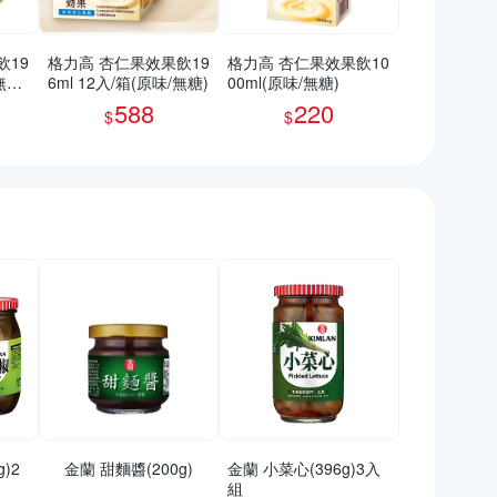
飲19
格力高 杏仁果效果飲19
格力高 杏仁果效果飲10
無糖)
6ml 12入/箱(原味/無糖)
00ml(原味/無糖)
588
220
$
$
)2
金蘭 甜麵醬(200g)
金蘭 小菜心(396g)3入
組