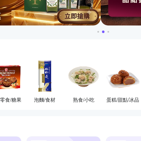
零食/糖果
泡麵/食材
熟食/小吃
蛋糕/甜點/冰品