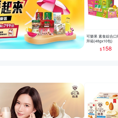
可樂果 素食綜合口
拜箱(48gx10包)
158
$
推薦活動