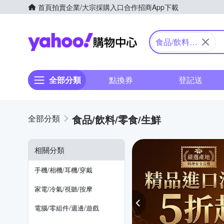
首頁
拍賣
企業/大宗採購入口
合作招商
App下載
Yahoo購物中心
食品/飲料/
零食/生鮮
全部分類
點換券
登記送
食品/飲料/零食/生鮮
相關分類
手機/相機/耳機/穿戴
家電/冷氣/視聽/按摩
電腦/零組件/週邊/遊戲