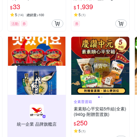
包)
33
1,939
$
$
5
5
(
14
)
總銷量>100
(
1
)
活動
券
券
補貨中
全素普渡箱
素素順心平安箱5件組(全素)
(940g-附贈普渡旗)
250
$
統一企業 品牌旗艦店
5
(
1
)