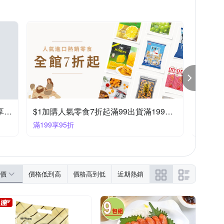
飲
無
詳見外包裝
可可粉
乳酸飲料
紐西蘭
詳見內文
孕婦
02-22912222
02-87126058
34-0372
07-3730007
07-3808869
各國熱銷進口零食，全館任選兩件再享85折
$1加購人氣零食7折起滿99出貨滿199打95折
滿199享95折
滿688折
價
價格低到高
價格高到低
近期熱銷