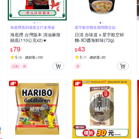
海底撈系列湯底主打多用途
星宇航空聯名期間限定款
海底撈 台灣版本 清油麻辣
日清 合味道 x 星宇航空杯
鍋底(110公克x2)★
麵-XO醬海鮮味(72g)
79
43
$
$
5
5
(
3
)
總銷量>100
(
7
)
總銷量>50
活動
券
券
補貨中
補貨中