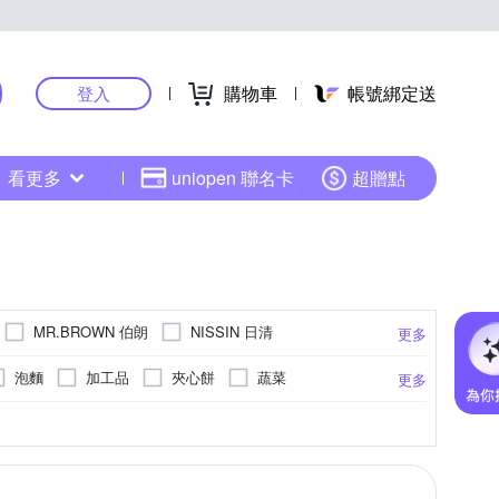
購物車
帳號綁定送
登入
看更多
uniopen 聯名卡
超贈點
MR.BROWN 伯朗
NISSIN 日清
更多
新東陽
旺旺
每日優果
統一
泡麵
加工品
夾心餅
蔬菜
更多
十翼饌
卡迪那
味王
大成
巧益
糖
料理醬/壽喜燒醬
橄欖油
包裝標示
粉
文
糕
浙江粵式
礦泉水
詳如明細
豬肉
義大利
抹茶/茶
雞肉
綠茶
依商品包裝標示
泰國
湯品
花草茶/水果茶
內文
蔬菜
中國
02-23210331
(02)22802036
更多
更多
更多
更多
更多
更多
毓秀私房醬
池上鄉農會
泰山
盛花園
小魚乾/海鮮加工品
麵條(無調味包)
示
魚丸
品包裝上顯示
運動飲料
花生
依商品包裝顯示
愛知縣
麵
複方茶/花茶/果茶
羊肉
如內文標示所示
如內文標示所示
滷味
豆漿/豆奶
飯
香港
02-88615208
02-22802036
金蘭
金車
馬玉山
鮮一杯
棒餅
點心麵
櫻桃
葡萄
海苔
工品
一
圖標示
如圖標示
玄米茶/麥茶/國寶茶
依商品包裝所示
兵庫縣
澳洲
杏仁粉
奧地利
靜岡縣
9
(03)222-2258
07-5315558