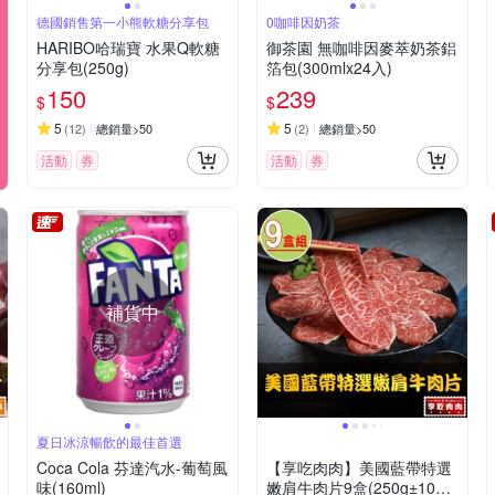
德國銷售第一小熊軟糖分享包
0咖啡因奶茶
HARIBO哈瑞寶 水果Q軟糖
御茶園 無咖啡因麥萃奶茶鋁
分享包(250g)
箔包(300mlx24入)
150
239
$
$
5
5
(
12
)
總銷量>50
(
2
)
總銷量>50
活動
券
活動
券
補貨中
夏日冰涼暢飲的最佳首選
Coca Cola 芬達汽水-葡萄風
【享吃肉肉】美國藍帶特選
味(160ml)
嫩肩牛肉片9盒(250g±10%/