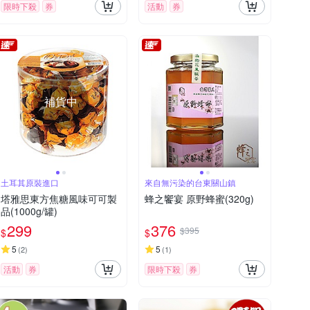
限時下殺
券
活動
券
補貨中
土耳其原裝進口
來自無污染的台東關山鎮
塔雅思東方焦糖風味可可製
蜂之饗宴 原野蜂蜜(320g)
品(1000g/罐)
299
376
$395
$
$
5
5
(
2
)
(
1
)
活動
券
限時下殺
券