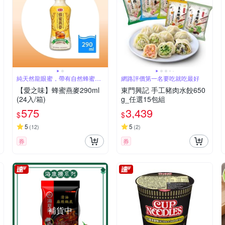
純天然龍眼蜜，帶有自然蜂蜜香
網路評價第一名要吃就吃最好
氣及香甜口感
【愛之味】蜂蜜燕麥290ml
東門興記 手工豬肉水餃650
(24入/箱)
g_任選15包組
575
3,439
$
$
5
5
(
12
)
(
2
)
券
券
補貨中