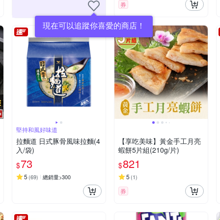
券
現在可以追蹤你喜愛的商店！
堅持和風好味道
拉麵道 日式豚骨風味拉麵(4
【享吃美味】黃金手工月亮
入/袋)
蝦餅5片組(210g/片)
73
821
$
$
5
5
(
69
)
總銷量>300
(
1
)
券