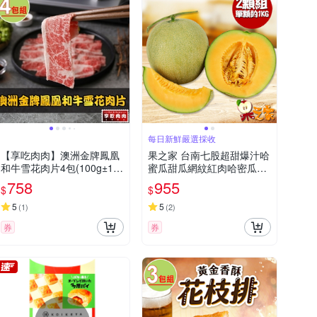
每日新鮮嚴選採收
【享吃肉肉】澳洲金牌鳳凰
果之家 台南七股超甜爆汁哈
和牛雪花肉片4包(100g±1
蜜瓜甜瓜網紋紅肉哈密瓜2
0%/包)
顆(單顆約1KG)
758
955
$
$
5
5
(
1
)
(
2
)
券
券