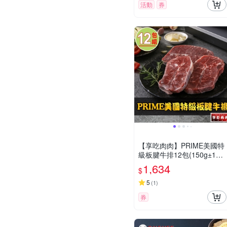
活動
券
【享吃肉肉】PRIME美國特
級板腱牛排12包(150g±1
0%/包)
1,634
$
5
(
1
)
券