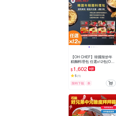
【OH CHEF】韓國辣炒年
糕麵料理包 任選x12包(OTT
OGI不倒翁泡麵+韓式年糕)
1,602
9折
$
5
(
1
)
限時下殺
券