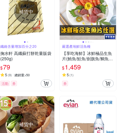
補貨中
纖維含量增加百分之20
嚴選產地鮮活魚種
掬水軒 高纖蘇打餅乾量販袋
【享吃海鮮】冰鮮極品生魚
(250g)
片(鮪魚/鮭魚/劍旗魚/鯛魚)
任選9包組(100g±10%/包)
79
1,459
$
$
5
5
(
9
)
總銷量>50
(
1
)
活動
券
券
補貨中