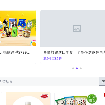
生活飲料
華得水產
全國麗園大飯店
鮮綠生活
菇
蛋糕/派
釋迦
蒟蒻乾/豆乾
文旦/柚子
比亞
芝麻粉
奧地利
０２－８２０９－０７９０
比利時
水果醋
德國
詳見外包裝
女性
台灣台南市永康區中正路301號A區
薑茶
加拿大
蔬果多穀/鹹豆奶
瑞士
德國
土耳其
堅果
02-27788091
02-82267886
他
瑞士
詳見內容
2
02-26470899
07-7408087
.
02-2908-9099
03-4
日韓熱門進口食品中元搶購週滿$799享92折
滿2件享85折
47 筆結果
評