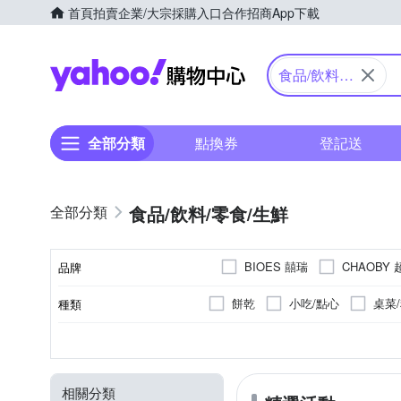
首頁
拍賣
企業/大宗採購入口
合作招商
App下載
Yahoo購物中心
食品/飲料/
零食/生鮮
全部分類
點換券
登記送
食品/飲料/零食/生鮮
BIOES 囍瑞
CHAOBY
品牌
Olitalia 奧利塔
QUAKE
餅乾
小吃/點心
桌菜
種類
品牌名稱
美雅宜蘭餅
義美
製造廠商或國內負責廠商
麵食類
蜜餞
米果/仙
中式糕餅/月餅
台灣
咖啡豆
台灣
台式
韓國
不含肉品成分
原味
蔬果汁/果汁
水果
日本
綜合
02-8287179
07-3650350
類型
製造/加工地
商品種類
原料原產地
口味
電話號碼
御復珍
德國童話
麵條(附調味包)
果凍/布丁
水餃
美國
碳酸飲料
西班牙
蔓越梅/藍莓/草莓/莓果類
粽子
西班牙
中國
奶茶
涼拌小菜
越南
越南
保久乳
02-22289806
(02)2652171
盛香珍
築地一番鮮
相關分類
湯底
辣椒醬/辣椒粉
豬腳
如上說明
普洱茶
中國雲南省
包子
燕麥片
印尼
詳見內文
餡餅
埼玉
玉米
02-2291-2222
04-7874685