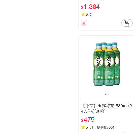
1,384
$
5
(
2
)
券
【原萃】玉露綠茶(580mlx2
4入/箱)(無糖)
475
$
5
(
51
)
總銷量>300