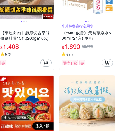
米其林餐廳指定用水
【享吃肉肉】超厚切古早味
《evian依雲》天然礦泉水5
鐵路排骨15包(200g±10%)
00ml /24入) 兩箱
1,408
1,890
$2,099
$
$
5
5
(
5
)
(
1
)
券
限時下殺
券