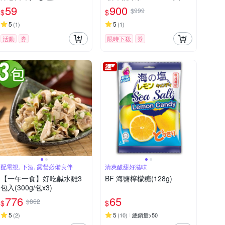
59
900
$999
$
$
5
5
(
1
)
(
1
)
活動
券
限時下殺
券
配電視, 下酒, 露營必備良伴
清爽酸甜好滋味
【一午一食】好吃鹹水雞3
BF 海鹽檸檬糖(128g)
包入(300g/包x3)
776
65
$862
$
$
5
5
(
2
)
(
10
)
總銷量>50