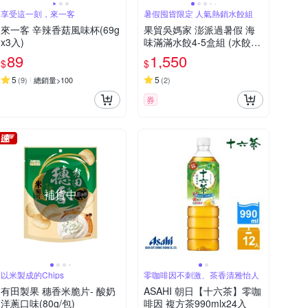
享受這一刻，來一客
暑假囤貨限定 人氣熱銷水餃組
來一客 辛辣香菇風味杯(69g
果貿吳媽家 澎派過暑假 海
x3入)
味滿滿水餃4-5盒組 (水餃每
盒24顆 / 鮮蝦水餃2盒+鮮肉
89
1,550
$
$
水餃2-3盒)
5
5
(
9
)
總銷量>100
(
2
)
券
補貨中
以米製成的Chips
零咖啡因不刺激、茶香清雅怡人
有田製果 穗香米脆片- 酸奶
ASAHI 朝日【十六茶】零咖
洋蔥口味(80g/包)
啡因 複方茶990mlx24入