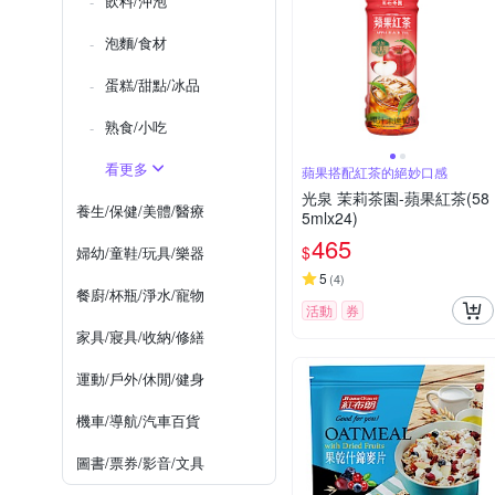
飲料/沖泡
泡麵/食材
蛋糕/甜點/冰品
熟食/小吃
看更多
蘋果搭配紅茶的絕妙口感
光泉 茉莉茶園-蘋果紅茶(58
養生/保健/美體/醫療
5mlx24)
465
$
婦幼/童鞋/玩具/樂器
5
(
4
)
餐廚/杯瓶/淨水/寵物
活動
券
家具/寢具/收納/修繕
運動/戶外/休閒/健身
機車/導航/汽車百貨
圖書/票券/影音/文具