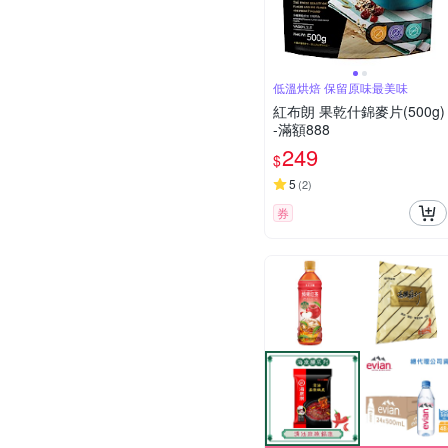
低溫烘焙 保留原味最美味
紅布朗 果乾什錦麥片(500g)
-滿額888
249
$
5
(
2
)
券