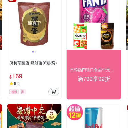
補貨中
所長茶葉蛋 鐵滷蛋(6顆/袋)
日韓熱門進口食品中元搶購週滿$799享92折
169
$
滿799享92折
5
(
2
)
活動
券