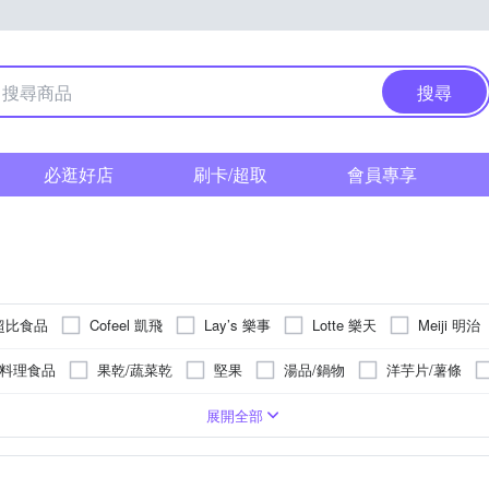
搜尋
必逛好店
刷卡/超取
會員專享
 超比食品
Cofeel 凱飛
Lay’s 樂事
Lotte 樂天
Meiji 明治
R 桂格
STARBUCKS 星巴克
Vilson 米森
愛之味
UCC
/料理食品
果乾/蔬菜乾
堅果
湯品/鍋物
洋芋片/薯條
亞尼克果子工房
享吃美味
元氣家
光泉
其他品牌
貝
米飯類
素食
調理包
醬油/醬油膏
軟糖
硬
日本
魚類
濾掛式
依商品包裝上顯示
水果
依商品包裝上顯示
牛肉
西式
紅茶
料理食品
巧克力
穀物粉/燕麥奶
義大利
韓國
芋頭
蝦蟹貝類
泰國
烏龍茶
豬肉-台灣
日式
無
小吃
養生茶
港式
馬來西亞
炸物
依商品
牛奶
咖啡
內
蛋
0225149063
08-7518108
08-8335627
02-82871798
-
展開全部
手信坊
摩斯漢堡
果貿吳媽家
樂活e棧
樸優樂活
蛋捲/捲心酥
白米
抹醬
一般巧克力
肉乾/肉紙
/鮮奶
紅豆
詳如明細
桌菜
起司
臺灣
氣泡礦泉水
冰棒/冰淇淋
馬來西亞
鹹味
依商品包裝顯示
即飲罐裝
韓式
如附表
鍋物
香草
如附表
涼點心
蜂蜜
美國
泰式
法國
黑木耳/銀耳
詳內文標示
麵包
檸檬
詳內文標
貢丸/
依商
9
-
02-87710222
04-23828848
0985655996
-
紅布朗
統一生機
萬歲牌
農心
農會
金格食品
玉米脆餅
鮪魚/海味
肉鬆/香鬆
綜合禮盒
醬菜
棒
縣
片/穀物脆片
派/塔
印尼
中國雲南省
臺灣
生乳捲
燕麥/薏仁/穀類
紐西蘭
英國
抓餅
新潟縣
澳洲
饅頭
提神飲料/機能飲
法國
其他生鮮及組合
茨城縣
衣索比亞
成人
比利時
其他加
三合
如
02-27270855
0227788091
02-8209-8188
(02) 2652171