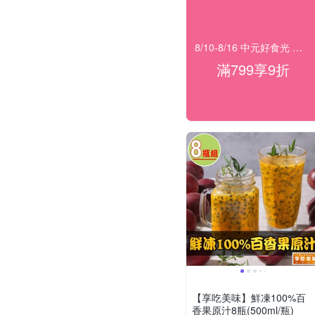
8/10-8/16 中元好食光 滿$799享9折
滿799享9折
【享吃美味】鮮凍100%百
香果原汁8瓶(500ml/瓶)