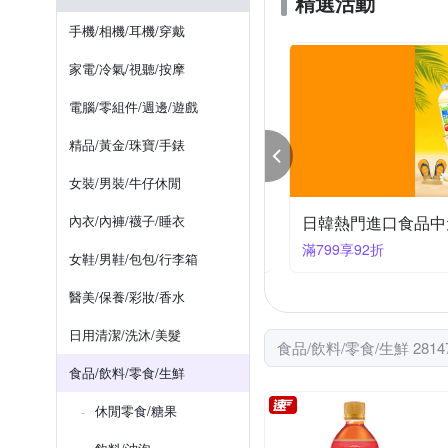
精選活動
樂米穀場
順便幸福
辛香粉/香料
花生
香
依商品包裝所示
玄米茶/麥茶
如上說明
香港
銀髮族
大阪府
哥倫
02-87978993
03-3133168
手機/相機/耳機/穿戴
三重縣
罐頭甜品
南非
二合一
岐阜縣
其
02-2511-5937
02-8771-022
家電/冷氣/視聽/按摩
家庭雲端股份有限公司
電腦/零組件/週邊/遊戲
精品/黃金/珠寶/手錶
女裝/男裝/牛仔休閒
內衣/內褲/襪子/睡衣
舒跑、御茶園、每朝健康...滿$599現折30
99折30
滿799享92折
女鞋/男鞋/包包/行李箱
醫美/保養/彩妝/香水
日用清潔/洗沐/美髮
食品/飲料/零食/生鮮 281
食品/飲料/零食/生鮮
休閒零食/糖果