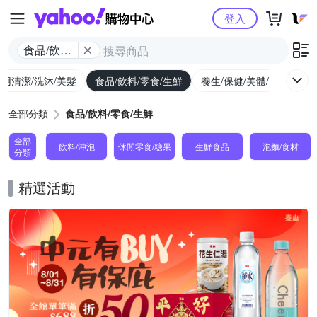
Yahoo購物中心
登入
食品/飲料/
零食/生鮮
用清潔/洗沐/美髮
食品/飲料/零食/生鮮
養生/保健/美體/醫療
婦
全部分類
食品/飲料/零食/生鮮
全部
飲料/沖泡
休閒零食/糖果
生鮮食品
泡麵/食材
分類
精選活動