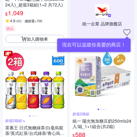
24入)_超值3箱組(1+2 共72入)
1,049
$
4.9
(
80
)
總銷量>700
統一企業 品牌旗艦店
贈品
加入購物車
現在可以追蹤你喜愛的商店！
超值2箱組
超值2箱組↘︎
統一 陽光無加糖豆奶250mlx24
入/箱_1+1組合(共2箱)
茶裏王 日式無糖綠茶/白毫烏龍
茶/英式紅茶/台式綠茶/青心烏龍
588
$