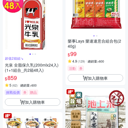
樂事Lays 樂連連意合組合包(2
40g)
99
$
超值2箱組↘︎
4.9
(
129
)
總銷量>600
光泉 全脂保久乳(200mlx24入)
活動
券
(1+1組合_共2箱48入)
859
加入購物車
$
5
(
62
)
總銷量>600
挑戰低價
券
贈品
加入購物車