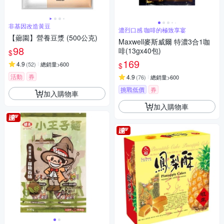
非基因改造黃豆
濃烈口感 咖啡的極致享宴
【薌園】營養豆漿 (500公克)
Maxwell麥斯威爾 特濃3合1咖
98
啡(13gx40包)
$
169
4.9
(
52
)
總銷量>600
$
活動
券
4.9
(
76
)
總銷量>600
挑戰低價
券
加入購物車
加入購物車