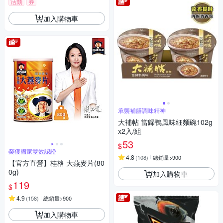
活動
券
加入購物車
承襲補膳調味精神
大補帖 當歸鴨風味細麵碗102g
x2入/組
53
$
榮獲國家雙效認證
4.8
(
108
)
總銷量>900
【官方直營】桂格 大燕麥片(80
0g)
加入購物車
119
$
4.9
(
158
)
總銷量>900
加入購物車