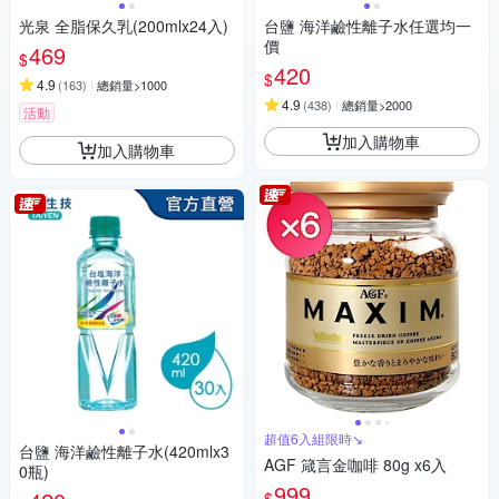
光泉 全脂保久乳(200mlx24入)
台鹽 海洋鹼性離子水任選均一
價
469
$
420
$
4.9
(
163
)
總銷量>1000
4.9
(
438
)
總銷量>2000
活動
加入購物車
加入購物車
超值6入組限時↘︎
台鹽 海洋鹼性離子水(420mlx3
AGF 箴言金咖啡 80g x6入
0瓶)
999
$