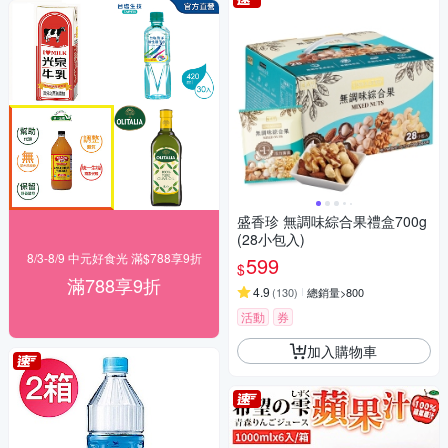
盛香珍 無調味綜合果禮盒700g
(28小包入)
8/3-8/9 中元好食光 滿$788享9折
599
$
滿788享9折
4.9
(
130
)
總銷量>800
活動
券
加入購物車