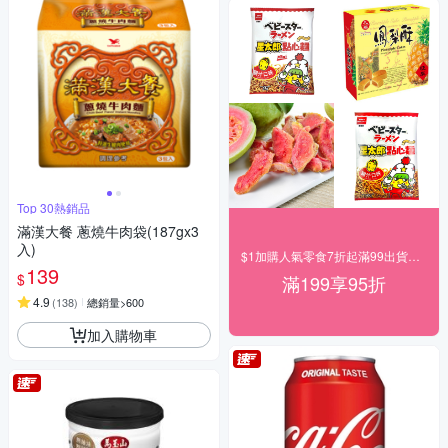
Top 30熱銷品
滿漢大餐 蔥燒牛肉袋(187gx3
入)
$1加購人氣零食7折起滿99出貨滿199打95折
139
$
滿199享95折
4.9
(
138
)
總銷量>600
加入購物車