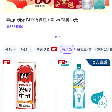
泰山中元有BUY有保庇！滿688現折50元！
滿688折50
分類
品牌
快速到貨
有現貨
挑戰低價
價格低到