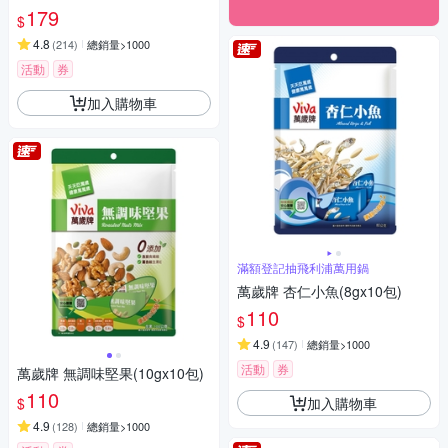
179
$
4.8
(
214
)
總銷量>1000
活動
券
加入購物車
滿額登記抽飛利浦萬用鍋
萬歲牌 杏仁小魚(8gx10包)
110
$
4.9
(
147
)
總銷量>1000
活動
券
萬歲牌 無調味堅果(10gx10包)
110
加入購物車
$
4.9
(
128
)
總銷量>1000