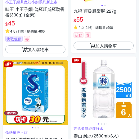
小王子經典魔幻小廚系列新上市
味王 小王子麵-普羅旺斯羅勒香
九福 頂級鳳梨酥 227g
椿(300g) (全素)
55
$
45
$
4.5
(
246
)
總銷量>900
4.8
(
119
)
總銷量>600
活動
券
挑戰低價
券
加入購物車
加入購物車
高溫煮沸純淨好水
低熱量更不甜
泰山 純水(2500mlx6入)