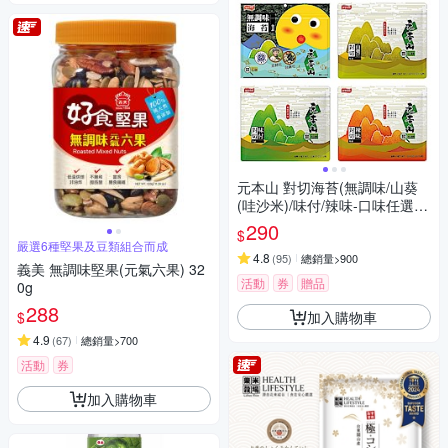
元本山 對切海苔(無調味/山葵
(哇沙米)/味付/辣味-口味任選3
包超值組)
290
$
嚴選6種堅果及豆類組合而成
4.8
(
95
)
總銷量>900
義美 無調味堅果(元氣六果) 32
活動
券
贈品
0g
288
加入購物車
$
4.9
(
67
)
總銷量>700
活動
券
加入購物車