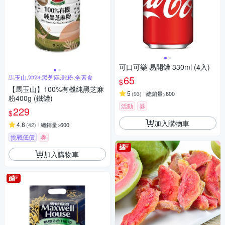
可口可樂 易開罐 330ml (4入)
馬玉山,沖泡,黑芝麻,穀粉,全素食
65
$
【馬玉山】100%有機純黑芝麻
5
(
93
)
總銷量>600
粉400g (鐵罐)
活動
券
229
$
加入購物車
4.8
(
42
)
總銷量>600
挑戰低價
券
加入購物車