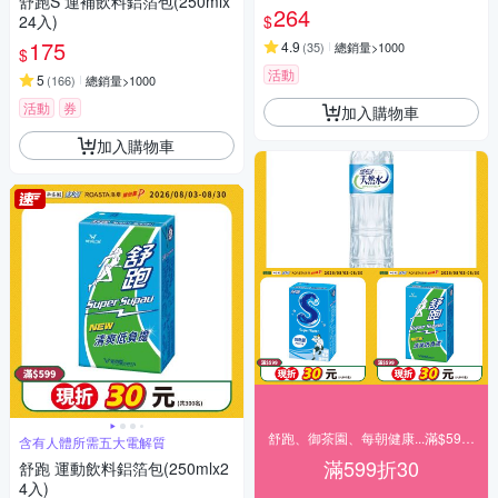
舒跑S 運補飲料鋁箔包(250mlx
264
$
24入)
175
4.9
(
35
)
總銷量>1000
$
活動
5
(
166
)
總銷量>1000
活動
券
加入購物車
加入購物車
舒跑、御茶園、每朝健康...滿$599現折30
含有人體所需五大電解質
滿599折30
舒跑 運動飲料鋁箔包(250mlx2
4入)