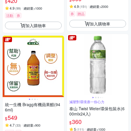
420
$
4.9
(
151
)
總銷量>2000
4.9
(
99
)
總銷量>1000
券
贈品
活動
券
加入購物車
加入購物車
減塑對環境盡一份心力
統一生機 Bragg有機蘋果醋(94
泰山 Twist Weter環保包裝水(6
6ml)
00mlx24入)
549
$
360
$
4.7
(
33
)
總銷量>900
5
(
111
)
總銷量>1000