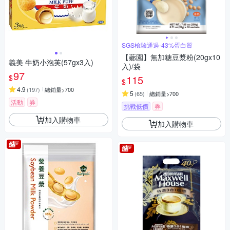
SGS檢驗通過-43%蛋白質
【薌園】無加糖豆漿粉(20gx10
義美 牛奶小泡芙(57gx3入)
入)/袋
97
$
115
$
4.9
(
197
)
總銷量>700
5
(
65
)
總銷量>700
活動
券
挑戰低價
券
加入購物車
加入購物車