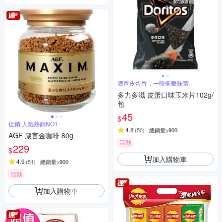
濃厚皮蛋香，一咬衝擊味蕾
多力多滋 皮蛋口味玉米片102g/
包
45
$
促銷 人氣熱銷NO1
4.8
(
50
)
總銷量>900
AGF 箴言金咖啡 80g
活動
229
$
加入購物車
4.9
(
51
)
總銷量>900
活動
加入購物車