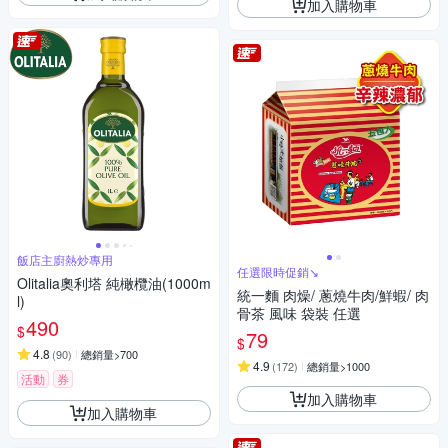
加入購物車
飯店主廚熱炒專用
任選限時促銷↘︎
Olitalia奧利塔 純橄欖油(1000m
統一麵 肉燥/ 蔥燒牛肉/鮮蝦/ 肉
l)
骨茶 風味 袋裝 任選
490
$
79
$
4.8
(
90
)
總銷量>700
4.9
(
172
)
總銷量>1000
活動
券
加入購物車
加入購物車