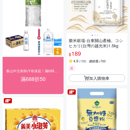
樂米穀場-台東關山產極。コシ
ヒカリ(台灣の越光米)1.5kg
189
$
4.9
(
158
)
總銷量>700
券
泰山中元有BUY有保庇！滿688現折50元！
滿688折50
加入購物車