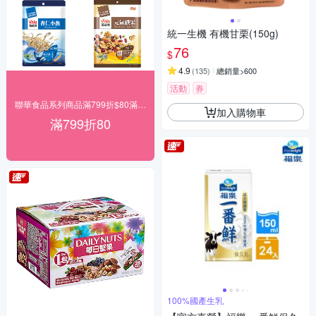
統一生機 有機甘栗(150g)
76
$
4.9
(
135
)
總銷量>600
活動
券
聯華食品系列商品滿799折$80滿額再送
加入購物車
滿799折80
100%國產生乳