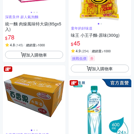
深夜良伴 超人氣泡麵
統一麵 肉燥風味特大袋(85gx5
童年的好味道
入)
味王 小王子麵-原味(300g)
78
$
45
$
4.8
(
145
)
總銷量>1000
4.9
(
254
)
總銷量>1000
加入購物車
挑戰低價
券
加入購物車