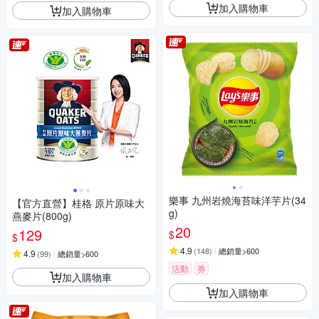
加入購物車
加入購物車
樂事 九州岩燒海苔味洋芋片(34
【官方直營】桂格 原片原味大
g)
燕麥片(800g)
20
129
$
$
4.9
(
148
)
總銷量>600
4.9
(
99
)
總銷量>600
活動
券
加入購物車
加入購物車