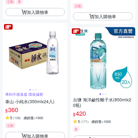
活動
券
活動
加入購物車
加入購物車
專利不脫落蓋 環保減塑
台鹽 海洋鹼性離子水(850mlx2
泰山 小純水(350mlx24入)
0瓶)
360
$
420
$
5
(
108
)
總銷量>1000
5
(
171
)
總銷量>1000
活動
券
加入購物車