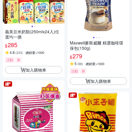
義美豆米奶類(250mlx24入)任
選均一價
Maxwell麥斯威爾 精選咖啡環
285
$
保包(150g)
4.8
(
233
)
總銷量>1000
279
$
活動
券
5
(
88
)
總銷量>1000
加入購物車
活動
券
加入購物車