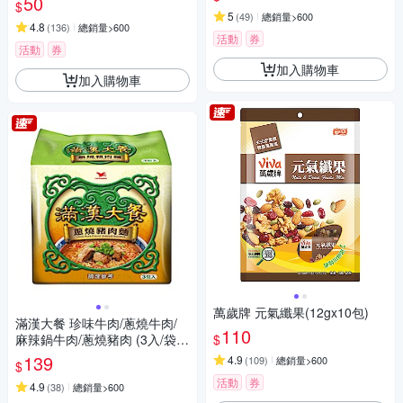
50
$
5
(
49
)
總銷量>600
4.8
(
136
)
總銷量>600
活動
券
活動
券
加入購物車
加入購物車
萬歲牌 元氣纖果(12gx10包)
滿漢大餐 珍味牛肉/蔥燒牛肉/
110
$
麻辣鍋牛肉/蔥燒豬肉 (3入/袋)
任選一組
139
4.9
(
109
)
總銷量>600
$
活動
券
4.9
(
38
)
總銷量>600