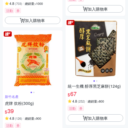
4.8
(
703
)
總銷量>1000
加入購物車
活動
券
加入購物車
統一生機 醇厚黑芝麻餅(124g)
67
$
新竹名產
4.8
(
252
)
總銷量>800
虎牌 炊粉(300g)
活動
券
39
$
加入購物車
4.8
(
126
)
總銷量>900
活動
券