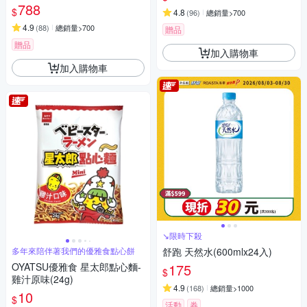
茶(600mlx24入)任選2箱
788
$
4.8
(
96
)
總銷量>700
4.9
(
88
)
總銷量>700
贈品
贈品
加入購物車
加入購物車
↘限時下殺
多年來陪伴著我們的優雅食點心餅
舒跑 天然水(600mlx24入)
OYATSU優雅食 星太郎點心麵-
175
$
雞汁原味(24g)
4.9
(
168
)
總銷量>1000
10
$
活動
券