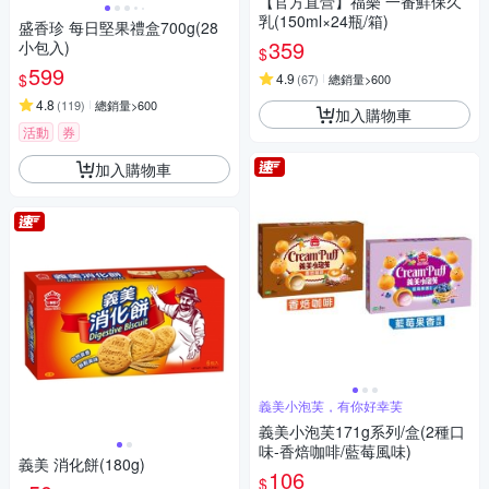
【官方直營】福樂 一番鮮保久
乳(150ml×24瓶/箱)
盛香珍 每日堅果禮盒700g(28
359
小包入)
$
599
$
4.9
(
67
)
總銷量>600
4.8
(
119
)
總銷量>600
加入購物車
活動
券
加入購物車
義美小泡芙，有你好幸芙
義美小泡芙171g系列/盒(2種口
味-香焙咖啡/藍莓風味)
義美 消化餅(180g)
106
$