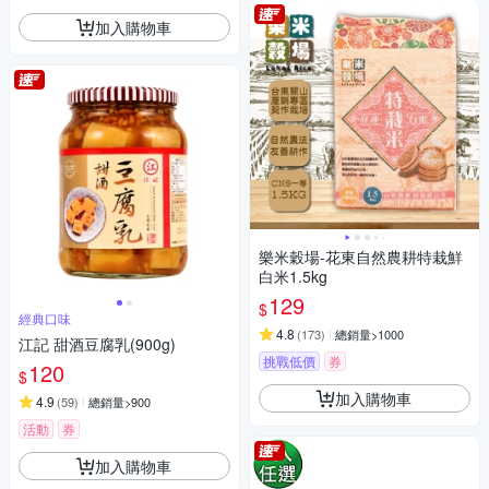
加入購物車
樂米穀場-花東自然農耕特栽鮮
白米1.5kg
129
$
經典口味
4.8
(
173
)
總銷量>1000
江記 甜酒豆腐乳(900g)
挑戰低價
券
120
$
加入購物車
4.9
(
59
)
總銷量>900
活動
券
加入購物車