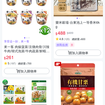
樂米穀場-台東池上一等香米6k
g
488
$489
$
4.8
(
120
)
總銷量>600
享受這一刻，來一客
挑戰低價
券
來一客 肉燥菠菜/京燉肉骨/川辣
牛肉/韓式泡菜/牛肉蔬菜/鮮蝦魚
加入購物車
板 風味杯(12入/箱) 任選
261
$
5
(
197
)
總銷量>700
加入購物車