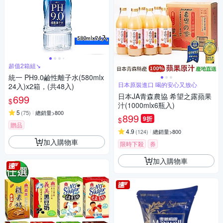
超值2箱組↘︎
統一 PH9.0鹼性離子水(580mlx
日本原裝進口 喝的安心又放心
24入)x2箱，(共48入)
日本JA青森農協 希望之露蘋果
699
$
汁(1000mlx6瓶入)
5
(
75
)
總銷量>800
899
9折
$
贈品
4.9
(
124
)
總銷量>800
加入購物車
限時下殺
券
加入購物車