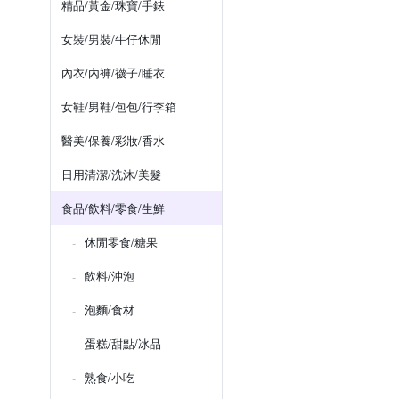
精品/黃金/珠寶/手錶
女裝/男裝/牛仔休閒
內衣/內褲/襪子/睡衣
女鞋/男鞋/包包/行李箱
醫美/保養/彩妝/香水
日用清潔/洗沐/美髮
食品/飲料/零食/生鮮
休閒零食/糖果
飲料/沖泡
泡麵/食材
蛋糕/甜點/冰品
熟食/小吃