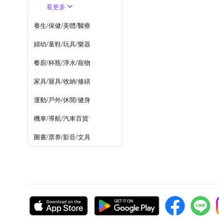
看更多
養生/保健/美體/醫療
婦幼/童鞋/玩具/樂器
餐廚/杯瓶/淨水/寵物
家具/寢具/收納/修繕
運動/戶外/休閒/健身
機車/導航/汽車百貨
圖書/票券/影音/文具