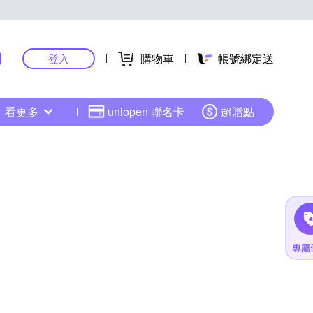
購物車
帳號綁定送
登入
看更多
uniopen 聯名卡
超贈點