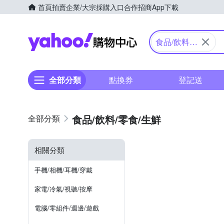
首頁
拍賣
企業/大宗採購入口
合作招商
App下載
Yahoo購物中心
食品/飲料/
零食/生鮮
全部分類
點換券
登記送
食品/飲料/零食/生鮮
相關分類
手機/相機/耳機/穿戴
家電/冷氣/視聽/按摩
電腦/零組件/週邊/遊戲