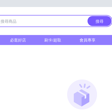
搜尋
必逛好店
刷卡/超取
會員專享