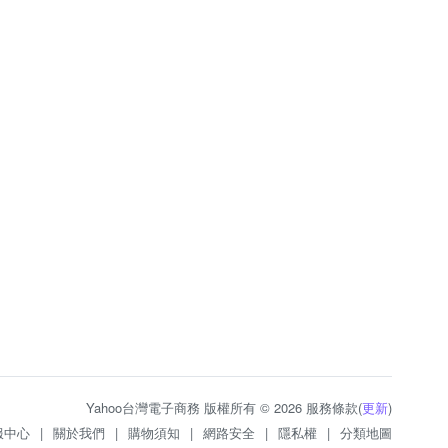
Yahoo台灣電子商務 版權所有 © 2026 服務條款(
更新
)
服中心
|
關於我們
|
購物須知
|
網路安全
|
隱私權
|
分類地圖