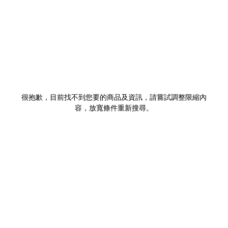
很抱歉，目前找不到您要的商品及資訊，請嘗試調整限縮內
容，放寬條件重新搜尋。