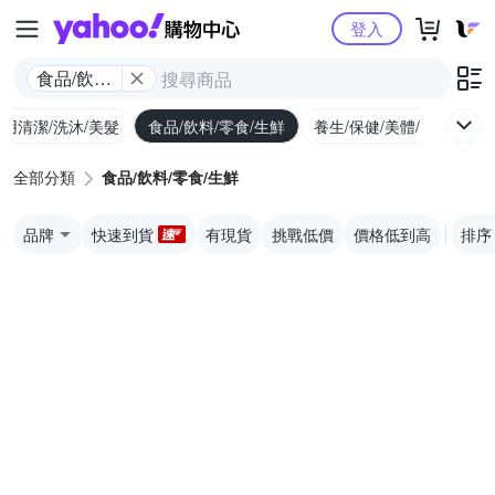
Yahoo購物中心
登入
食品/飲料/
零食/生鮮
用清潔/洗沐/美髮
食品/飲料/零食/生鮮
養生/保健/美體/醫療
婦
全部分類
食品/飲料/零食/生鮮
品牌
快速到貨
有現貨
挑戰低價
價格低到高
排序