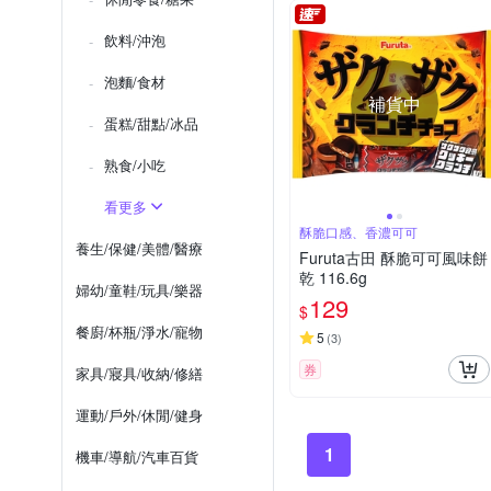
飲料/沖泡
泡麵/食材
補貨中
蛋糕/甜點/冰品
熟食/小吃
看更多
酥脆口感、香濃可可
養生/保健/美體/醫療
Furuta古田 酥脆可可風味餅
乾 116.6g
婦幼/童鞋/玩具/樂器
129
$
餐廚/杯瓶/淨水/寵物
5
(
3
)
券
家具/寢具/收納/修繕
運動/戶外/休閒/健身
1
機車/導航/汽車百貨