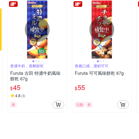
補貨中
補貨中
香濃牛奶，香酥餅乾
香脆口感，濃郁可可
Furuta 古田 特濃牛奶風味
Furuta 可可風味餅乾 67g
餅乾 67g
45
55
$
$
4.8
(
3
)
券
活動
券