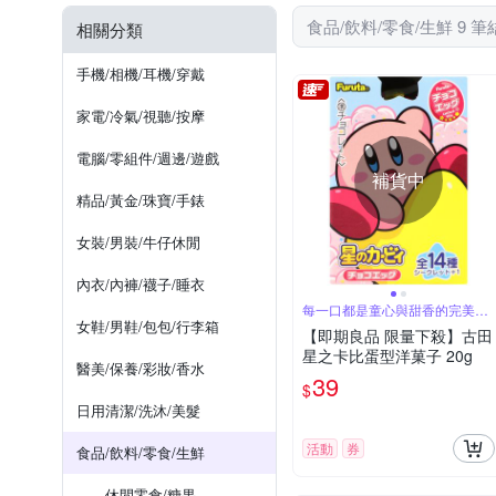
食品/飲料/零食/生鮮 9 筆
相關分類
手機/相機/耳機/穿戴
家電/冷氣/視聽/按摩
電腦/零組件/週邊/遊戲
補貨中
精品/黃金/珠寶/手錶
女裝/男裝/牛仔休閒
內衣/內褲/襪子/睡衣
每一口都是童心與甜香的完美邂
逅
女鞋/男鞋/包包/行李箱
【即期良品 限量下殺】古田
星之卡比蛋型洋菓子 20g
醫美/保養/彩妝/香水
39
$
日用清潔/洗沐/美髮
活動
券
食品/飲料/零食/生鮮
休閒零食/糖果