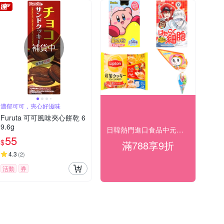
補貨中
濃郁可可，夾心好滋味
Furuta 可可風味夾心餅乾 6
9.6g
日韓熱門進口食品中元好食光滿$788享9折
55
$
滿788享9折
4.3
(
2
)
活動
券