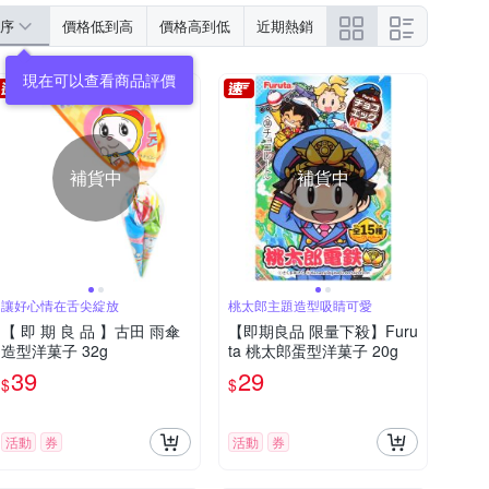
序
價格低到高
價格高到低
近期熱銷
現在可以查看商品評價
補貨中
補貨中
讓好心情在舌尖綻放
桃太郎主題造型吸睛可愛
【 即 期 良 品 】古田 雨傘
【即期良品 限量下殺】Furu
造型洋菓子 32g
ta 桃太郎蛋型洋菓子 20g
39
29
$
$
活動
券
活動
券