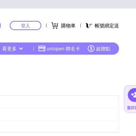
購物車
帳號綁定送
登入
看更多
uniopen 聯名卡
超贈點