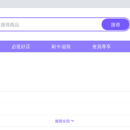
搜尋
必逛好店
刷卡/超取
會員專享
展開全部