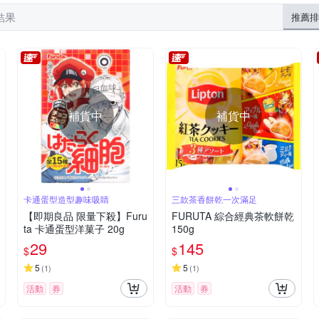
結果
推薦排
補貨中
補貨中
卡通蛋型造型趣味吸睛
三款茶香餅乾一次滿足
【即期良品 限量下殺】Furu
FURUTA 綜合經典茶軟餅乾
ta 卡通蛋型洋菓子 20g
150g
29
145
$
$
5
5
(
1
)
(
1
)
活動
券
活動
券