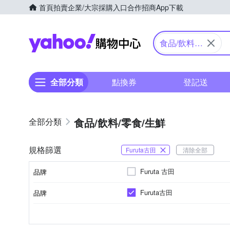
首頁
拍賣
企業/大宗採購入口
合作招商
App下載
Yahoo購物中心
食品/飲料/
零食/生鮮
全部分類
點換券
登記送
食品/飲料/零食/生鮮
規格篩選
Furuta古田
清除全部
Furuta 古田
品牌
Furuta古田
品牌
品牌名稱
大阪府
餅乾
一般包裝
日本
無
葷
一般巧克力
日本
製造/加工地
種類
包裝方式
原料原產地
夾心
葷/素
品牌名稱