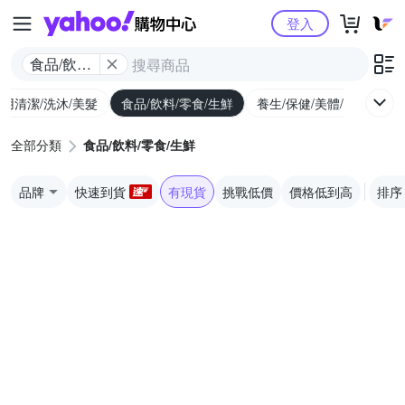
Yahoo購物中心
登入
食品/飲料/
零食/生鮮
用清潔/洗沐/美髮
食品/飲料/零食/生鮮
養生/保健/美體/醫療
婦
全部分類
食品/飲料/零食/生鮮
品牌
快速到貨
有現貨
挑戰低價
價格低到高
排序