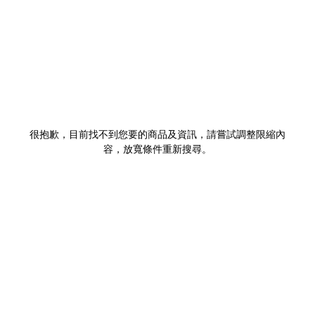
很抱歉，目前找不到您要的商品及資訊，請嘗試調整限縮內
容，放寬條件重新搜尋。